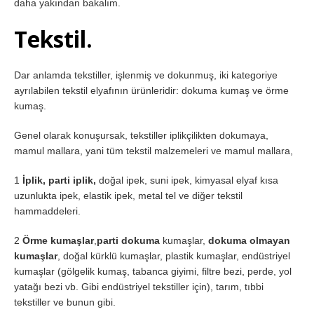
daha yakından bakalım.
Tekstil.
Dar anlamda tekstiller, işlenmiş ve dokunmuş, iki kategoriye
ayrılabilen tekstil elyafının ürünleridir: dokuma kumaş ve örme
kumaş.
Genel olarak konuşursak, tekstiller iplikçilikten dokumaya,
mamul mallara, yani tüm tekstil malzemeleri ve mamul mallara,
1
İplik, parti iplik,
doğal ipek, suni ipek, kimyasal elyaf kısa
uzunlukta ipek, elastik ipek, metal tel ve diğer tekstil
hammaddeleri.
2
Örme kumaşlar
,
parti dokuma
kumaşlar,
dokuma olmayan
kumaşlar
, doğal kürklü kumaşlar, plastik kumaşlar, endüstriyel
kumaşlar (gölgelik kumaş, tabanca giyimi, filtre bezi, perde, yol
yatağı bezi vb. Gibi endüstriyel tekstiller için), tarım, tıbbi
tekstiller ve bunun gibi.