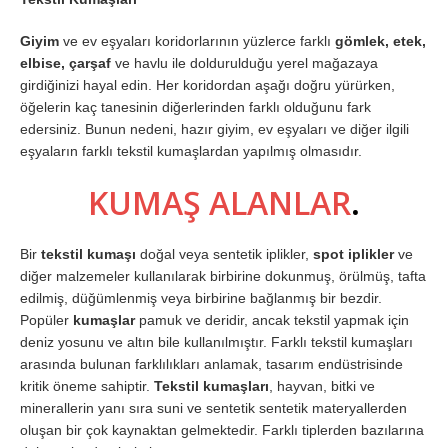
Giyim
ve ev eşyaları koridorlarının yüzlerce farklı
gömlek, etek,
elbise, çarşaf
ve havlu ile doldurulduğu yerel mağazaya
girdiğinizi hayal edin. Her koridordan aşağı doğru yürürken,
öğelerin kaç tanesinin diğerlerinden farklı olduğunu fark
edersiniz. Bunun nedeni, hazır giyim, ev eşyaları ve diğer ilgili
eşyaların farklı tekstil kumaşlardan yapılmış olmasıdır.
KUMAŞ ALANLAR
.
Bir
tekstil kumaşı
doğal veya sentetik iplikler,
spot iplikler
ve
diğer malzemeler kullanılarak birbirine dokunmuş, örülmüş, tafta
edilmiş, düğümlenmiş veya birbirine bağlanmış bir bezdir.
Popüler
kumaşlar
pamuk ve deridir, ancak tekstil yapmak için
deniz yosunu ve altın bile kullanılmıştır. Farklı tekstil kumaşları
arasında bulunan farklılıkları anlamak, tasarım endüstrisinde
kritik öneme sahiptir.
Tekstil kumaşları
, hayvan, bitki ve
minerallerin yanı sıra suni ve sentetik sentetik materyallerden
oluşan bir çok kaynaktan gelmektedir. Farklı tiplerden bazılarına