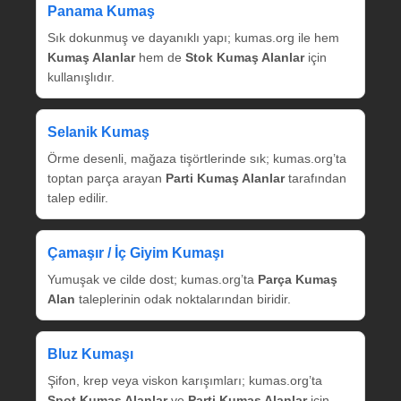
Panama Kumaş
Sık dokunmuş ve dayanıklı yapı; kumas.org ile hem
Kumaş Alanlar
hem de
Stok Kumaş Alanlar
için
kullanışlıdır.
Selanik Kumaş
Örme desenli, mağaza tişörtlerinde sık; kumas.org’ta
toptan parça arayan
Parti Kumaş Alanlar
tarafından
talep edilir.
Çamaşır / İç Giyim Kumaşı
Yumuşak ve cilde dost; kumas.org’ta
Parça Kumaş
Alan
taleplerinin odak noktalarından biridir.
Bluz Kumaşı
Şifon, krep veya viskon karışımları; kumas.org’ta
Spot Kumaş Alanlar
ve
Parti Kumaş Alanlar
için