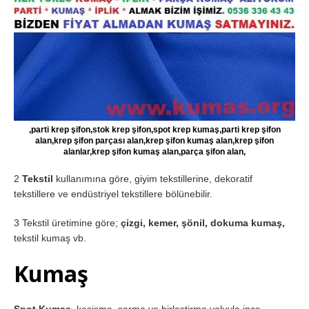
,parti krep şifon,stok krep şifon,spot krep kumaş,parti krep şifon
alan,krep şifon parçası alan,krep şifon kumaş alan,krep şifon
alanlar,krep şifon kumaş alan,parça şifon alan,
2
Tekstil
kullanımına göre, giyim tekstillerine, dekoratif
tekstillere ve endüstriyel tekstillere bölünebilir.
3 Tekstil üretimine göre;
çizgi, kemer, şönil, dokuma kumaş,
tekstil kumaş vb.
Kumaş
Spot Kumaş,
kesişme, sarma ve birleştirme yoluyla ince