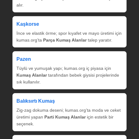
alır.
Kaşkorse
İnce ve elastik örme; spor kıyafet ve mayo üretimi için
kumas.org’ta
Parça Kumaş Alanlar
talep yaratır.
Pazen
Tüylü ve yumuşak yapı; kumas.org iç piyasa için
Kumaş Alanlar
tarafından bebek giysisi projelerinde
sık kullanılır.
Balıksırtı Kumaş
Zig‑zag dokuma deseni; kumas.org’ta moda ve ceket
üretimi yapan
Parti Kumaş Alanlar
için estetik bir
seçenek.