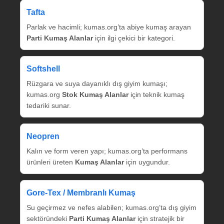
Tafta
Parlak ve hacimli; kumas.org’ta abiye kumaş arayan
Parti Kumaş Alanlar
için ilgi çekici bir kategori.
Softshell
Rüzgara ve suya dayanıklı dış giyim kumaşı;
kumas.org
Stok Kumaş Alanlar
için teknik kumaş
tedariki sunar.
Neopren
Kalın ve form veren yapı; kumas.org’ta performans
ürünleri üreten
Kumaş Alanlar
için uygundur.
Gore‑Tex / Membranlı Kumaş
Su geçirmez ve nefes alabilen; kumas.org’ta dış giyim
sektöründeki
Parti Kumaş Alanlar
için stratejik bir