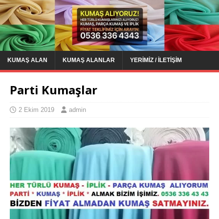
KUMAŞ ALAN
KUMAŞ ALANLAR
YERIMIZ / İLETIŞIM
Parti Kumaşlar
2 Ekim 2019
admin