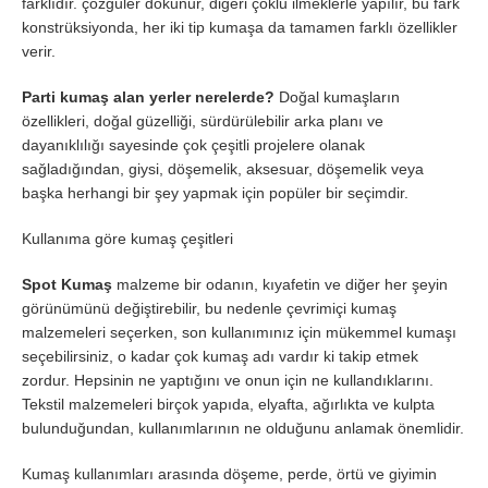
farklıdır. çözgüler dokunur, diğeri çoklu ilmeklerle yapılır, bu fark
konstrüksiyonda, her iki tip kumaşa da tamamen farklı özellikler
verir.
Parti kumaş alan yerler nerelerde?
Doğal kumaşların
özellikleri, doğal güzelliği, sürdürülebilir arka planı ve
dayanıklılığı sayesinde çok çeşitli projelere olanak
sağladığından, giysi, döşemelik, aksesuar, döşemelik veya
başka herhangi bir şey yapmak için popüler bir seçimdir.
Kullanıma göre kumaş çeşitleri
Spot Kumaş
malzeme bir odanın, kıyafetin ve diğer her şeyin
görünümünü değiştirebilir, bu nedenle çevrimiçi kumaş
malzemeleri seçerken, son kullanımınız için mükemmel kumaşı
seçebilirsiniz, o kadar çok kumaş adı vardır ki takip etmek
zordur. Hepsinin ne yaptığını ve onun için ne kullandıklarını.
Tekstil malzemeleri birçok yapıda, elyafta, ağırlıkta ve kulpta
bulunduğundan, kullanımlarının ne olduğunu anlamak önemlidir.
Kumaş kullanımları arasında döşeme, perde, örtü ve giyimin