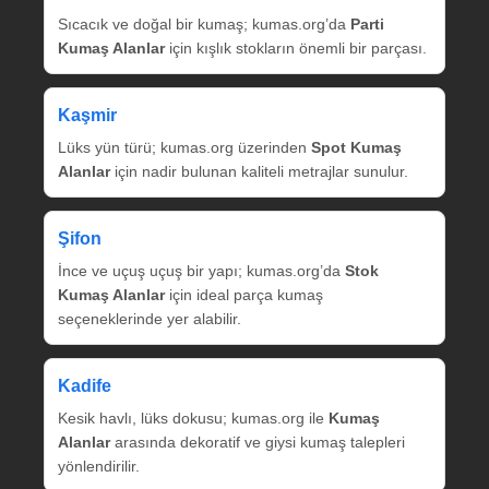
Sıcacık ve doğal bir kumaş; kumas.org’da
Parti
Kumaş Alanlar
için kışlık stokların önemli bir parçası.
Kaşmir
Lüks yün türü; kumas.org üzerinden
Spot Kumaş
Alanlar
için nadir bulunan kaliteli metrajlar sunulur.
Şifon
İnce ve uçuş uçuş bir yapı; kumas.org’da
Stok
Kumaş Alanlar
için ideal parça kumaş
seçeneklerinde yer alabilir.
Kadife
Kesik havlı, lüks dokusu; kumas.org ile
Kumaş
Alanlar
arasında dekoratif ve giysi kumaş talepleri
yönlendirilir.