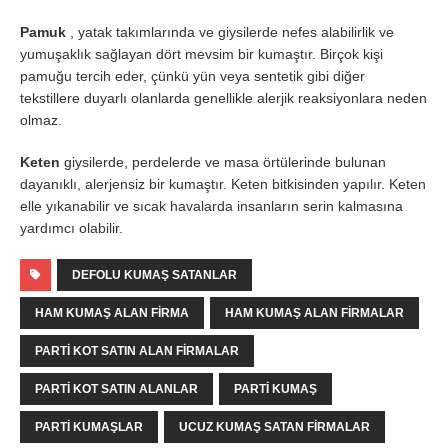
Pamuk
, yatak takımlarında ve giysilerde nefes alabilirlik ve
yumuşaklık sağlayan dört mevsim bir kumaştır. Birçok kişi
pamuğu tercih eder, çünkü yün veya sentetik gibi diğer
tekstillere duyarlı olanlarda genellikle alerjik reaksiyonlara neden
olmaz.
Keten
giysilerde, perdelerde ve masa örtülerinde bulunan
dayanıklı, alerjensiz bir kumaştır. Keten bitkisinden yapılır. Keten
elle yıkanabilir ve sıcak havalarda insanların serin kalmasına
yardımcı olabilir.
DEFOLU KUMAŞ SATANLAR
HAM KUMAŞ ALAN FIRMA
HAM KUMAŞ ALAN FIRMALAR
PARTI KOT SATIN ALAN FIRMALAR
PARTI KOT SATIN ALANLAR
PARTI KUMAŞ
PARTI KUMAŞLAR
UCUZ KUMAŞ SATAN FIRMALAR