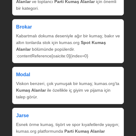
Alanlar
ve toptancı
Parti Kumaş Alanlar
için önemli
bir kategori.
Brokar
Kabartmalı dokuma deseniyle ağır bir kumaş; bakır ve
altın tonlarda stok için kumas.org
Spot Kumaş
Alanlar
bölümünde popülerdir.
:contentReference[oaicite:0]{index=0}
Modal
Viskon benzeri, çok yumuşak bir kumaş; kumas.org’ta
Kumaş Alanlar
ile özellikle iç giyim ve pijama için
talep görür.
Jarse
Esnek örme kumaş, tişört ve spor kıyafetlerde yaygın;
kumas.org platformunda
Parti Kumaş Alanlar