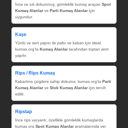
İnce ve sık dokunmuş; gömleklik kumaş arayan
Spot
Kumaş Alanlar
ve
Parti Kumaş Alanlar
için
uygundur.
Kaşe
Yünlü ve sert yapısı ile palto ve kaban için ideal;
kumas.org’ta
Kumaş Alanlar
tarafından toptan alım
yapılır.
Rips / Rips Kumaş
Kabartma çizgilere sahip dokuma; kumas.org’ta
Parti
Kumaş Alanlar
ve
Stok Kumaş Alanlar
için tercih
edilir.
Ripstap
İnce rips varyantı; özellikle gömleklik kumaşlarda
kumas.org
Spot Kumaş Alanlar
aramalarında yer