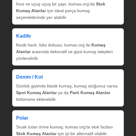
İnce ve uçuş uçuş bir yapı; kumas.org’da
Stok
Kumaş Alanlar
için ideal parça kumaş
seçeneklerinde yer alabilir.
Kadife
Kesik havlı, lüks dokusu; kumas.org ile
Kumaş
Alanlar
arasında dekoratif ve giysi kumaş talepleri
yönlendirilir.
Denim / Kot
Günlük giyimde klasik kumaş; kumaş stoğunuz varsa
Spot Kumaş Alanlar
ya da
Parti Kumaş Alanlar
bölümüne eklenebilir.
Polar
Sıcak tutan örme kumaş; kumas.org’ta stok fazlası
Stok Kumaş Alanlar
için iyi bir alternatif olabilir.