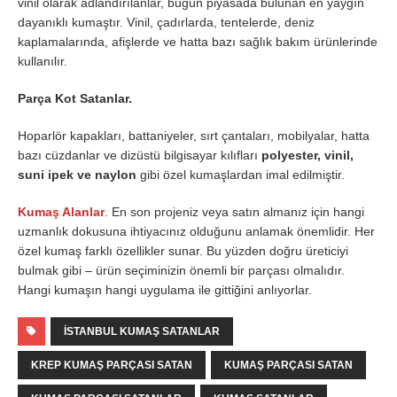
vinil olarak adlandırılanlar, bugün piyasada bulunan en yaygın
dayanıklı kumaştır. Vinil, çadırlarda, tentelerde, deniz
kaplamalarında, afişlerde ve hatta bazı sağlık bakım ürünlerinde
kullanılır.
Parça Kot Satanlar.
Hoparlör kapakları, battaniyeler, sırt çantaları, mobilyalar, hatta
bazı cüzdanlar ve dizüstü bilgisayar kılıfları
polyester, vinil,
suni ipek ve naylon
gibi özel kumaşlardan imal edilmiştir.
Kumaş Alanlar
. En son projeniz veya satın almanız için hangi
uzmanlık dokusuna ihtiyacınız olduğunu anlamak önemlidir. Her
özel kumaş farklı özellikler sunar. Bu yüzden doğru üreticiyi
bulmak gibi – ürün seçiminizin önemli bir parçası olmalıdır.
Hangi kumaşın hangi uygulama ile gittiğini anlıyorlar.
ISTANBUL KUMAŞ SATANLAR
KREP KUMAŞ PARÇASI SATAN
KUMAŞ PARÇASI SATAN