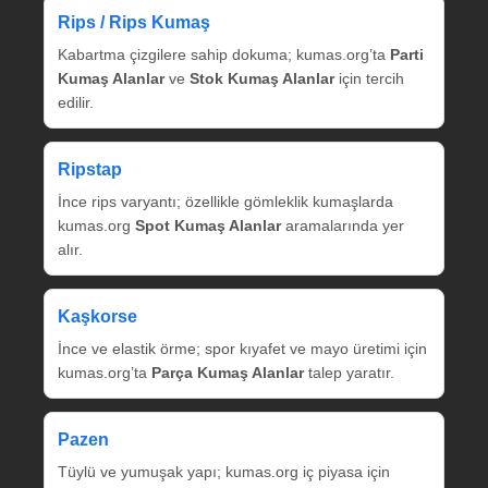
Rips / Rips Kumaş
Kabartma çizgilere sahip dokuma; kumas.org’ta
Parti
Kumaş Alanlar
ve
Stok Kumaş Alanlar
için tercih
edilir.
Ripstap
İnce rips varyantı; özellikle gömleklik kumaşlarda
kumas.org
Spot Kumaş Alanlar
aramalarında yer
alır.
Kaşkorse
İnce ve elastik örme; spor kıyafet ve mayo üretimi için
kumas.org’ta
Parça Kumaş Alanlar
talep yaratır.
Pazen
Tüylü ve yumuşak yapı; kumas.org iç piyasa için