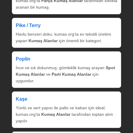
kumas.org’ta
Parça Kumaş Alanlar
tarafından sıklıkla
aranan bir kumaş.
Pike / Terry
Havlu benzeri doku; kumas.org’ta ev tekstili üretimi
yapan
Kumaş Alanlar
için önemli bir kategori.
Poplin
İnce ve sık dokunmuş; gömleklik kumaş arayan
Spot
Kumaş Alanlar
ve
Parti Kumaş Alanlar
için
uygundur.
Kaşe
Yünlü ve sert yapısı ile palto ve kaban için ideal;
kumas.org’ta
Kumaş Alanlar
tarafından toptan alım
yapılır.