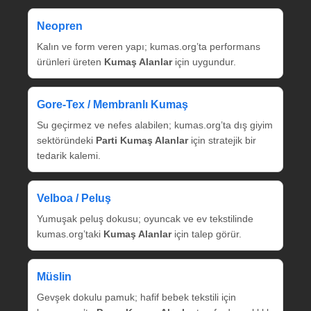
Neopren
Kalın ve form veren yapı; kumas.org’ta performans
ürünleri üreten
Kumaş Alanlar
için uygundur.
Gore‑Tex / Membranlı Kumaş
Su geçirmez ve nefes alabilen; kumas.org’ta dış giyim
sektöründeki
Parti Kumaş Alanlar
için stratejik bir
tedarik kalemi.
Velboa / Peluş
Yumuşak peluş dokusu; oyuncak ve ev tekstilinde
kumas.org’taki
Kumaş Alanlar
için talep görür.
Müslin
Gevşek dokulu pamuk; hafif bebek tekstili için