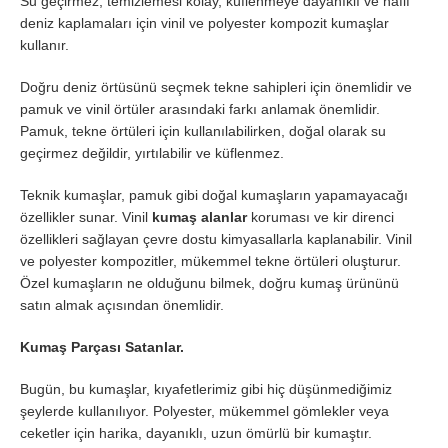
Su geçirmez, temizlemesi kolay, küflenmeye dayanıklı ve hafif
deniz kaplamaları için vinil ve polyester kompozit kumaşlar
kullanır.
Doğru deniz örtüsünü seçmek tekne sahipleri için önemlidir ve
pamuk ve vinil örtüler arasındaki farkı anlamak önemlidir.
Pamuk, tekne örtüleri için kullanılabilirken, doğal olarak su
geçirmez değildir, yırtılabilir ve küflenmez.
Teknik kumaşlar, pamuk gibi doğal kumaşların yapamayacağı
özellikler sunar. Vinil
kumaş alanlar
koruması ve kir direnci
özellikleri sağlayan çevre dostu kimyasallarla kaplanabilir. Vinil
ve polyester kompozitler, mükemmel tekne örtüleri oluşturur.
Özel kumaşların ne olduğunu bilmek, doğru kumaş ürününü
satın almak açısından önemlidir.
Kumaş Parçası Satanlar.
Bugün, bu kumaşlar, kıyafetlerimiz gibi hiç düşünmediğimiz
şeylerde kullanılıyor. Polyester, mükemmel gömlekler veya
ceketler için harika, dayanıklı, uzun ömürlü bir kumaştır.