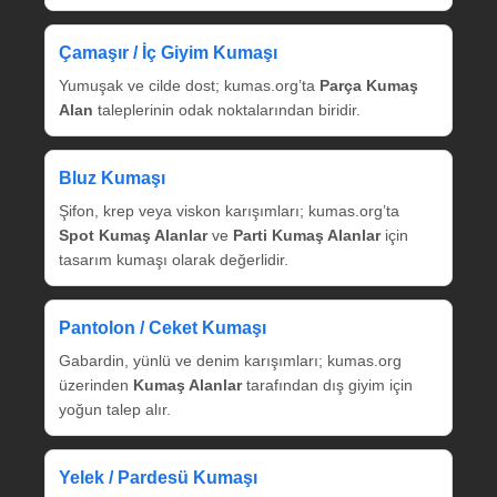
Çamaşır / İç Giyim Kumaşı
Yumuşak ve cilde dost; kumas.org’ta
Parça Kumaş
Alan
taleplerinin odak noktalarından biridir.
Bluz Kumaşı
Şifon, krep veya viskon karışımları; kumas.org’ta
Spot Kumaş Alanlar
ve
Parti Kumaş Alanlar
için
tasarım kumaşı olarak değerlidir.
Pantolon / Ceket Kumaşı
Gabardin, yünlü ve denim karışımları; kumas.org
üzerinden
Kumaş Alanlar
tarafından dış giyim için
yoğun talep alır.
Yelek / Pardesü Kumaşı