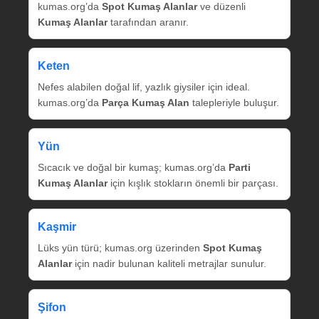
kumas.org’da
Spot Kumaş Alanlar
ve düzenli
Kumaş Alanlar
tarafından aranır.
Keten
Nefes alabilen doğal lif, yazlık giysiler için ideal.
kumas.org’da
Parça Kumaş Alan
talepleriyle buluşur.
Yün
Sıcacık ve doğal bir kumaş; kumas.org’da
Parti
Kumaş Alanlar
için kışlık stokların önemli bir parçası.
Kaşmir
Lüks yün türü; kumas.org üzerinden
Spot Kumaş
Alanlar
için nadir bulunan kaliteli metrajlar sunulur.
Şifon