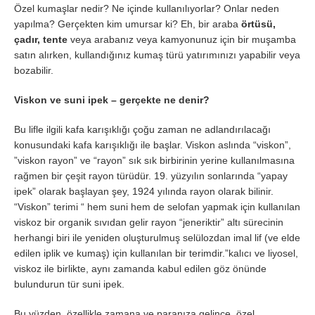
Özel kumaşlar nedir? Ne içinde kullanılıyorlar? Onlar neden
yapılma? Gerçekten kim umursar ki? Eh, bir araba
örtüsü,
çadır, tente
veya arabanız veya kamyonunuz için bir muşamba
satın alırken, kullandığınız kumaş türü yatırımınızı yapabilir veya
bozabilir.
Viskon ve suni ipek – gerçekte ne denir?
Bu lifle ilgili kafa karışıklığı çoğu zaman ne adlandırılacağı
konusundaki kafa karışıklığı ile başlar. Viskon aslında “viskon”,
”viskon rayon” ve “rayon” sık sık birbirinin yerine kullanılmasına
rağmen bir çeşit rayon türüdür. 19. yüzyılın sonlarında “yapay
ipek” olarak başlayan şey, 1924 yılında rayon olarak bilinir.
“Viskon” terimi “ hem suni hem de selofan yapmak için kullanılan
viskoz bir organik sıvıdan gelir rayon “jeneriktir” altı sürecinin
herhangi biri ile yeniden oluşturulmuş selülozdan imal lif (ve elde
edilen iplik ve kumaş) için kullanılan bir terimdir.”kalıcı ve liyosel,
viskoz ile birlikte, aynı zamanda kabul edilen göz önünde
bulundurun tür suni ipek.
Bu yüzden, özellikle zamana ve paranıza gelince, özel