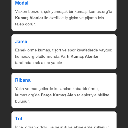
Modal
Viskon benzeri, çok yumuşak bir kumaş; kumas.org’ta
Kumaş Alanlar
ile özellikle iç giyim ve pijama için
talep görür.
Jarse
Esnek örme kumaş, tişört ve spor kıyafetlerde yaygın;
kumas.org platformunda
Parti Kumaş Alanlar
tarafından sık alımı yapılır.
Ribana
Yaka ve manşetlerde kullanılan kabartılı örme;
kumas.org’da
Parça Kumaş Alan
talepleriyle birlikte
bulunur.
Tül
İnce, organik doku ile gelinlik ve abiyelerde kullanılır.