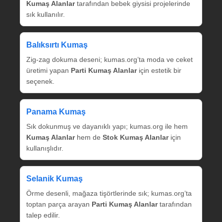
Kumaş Alanlar
tarafından bebek giysisi projelerinde
sık kullanılır.
Balıksırtı Kumaş
Zig‑zag dokuma deseni; kumas.org’ta moda ve ceket
üretimi yapan
Parti Kumaş Alanlar
için estetik bir
seçenek.
Panama Kumaş
Sık dokunmuş ve dayanıklı yapı; kumas.org ile hem
Kumaş Alanlar
hem de
Stok Kumaş Alanlar
için
kullanışlıdır.
Selanik Kumaş
Örme desenli, mağaza tişörtlerinde sık; kumas.org’ta
toptan parça arayan
Parti Kumaş Alanlar
tarafından
talep edilir.