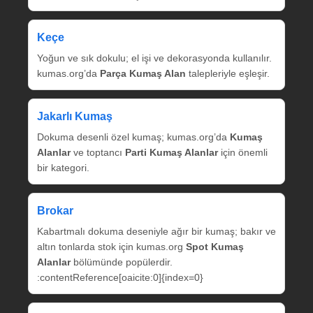
Keçe
Yoğun ve sık dokulu; el işi ve dekorasyonda kullanılır.
kumas.org’da
Parça Kumaş Alan
talepleriyle eşleşir.
Jakarlı Kumaş
Dokuma desenli özel kumaş; kumas.org’da
Kumaş
Alanlar
ve toptancı
Parti Kumaş Alanlar
için önemli
bir kategori.
Brokar
Kabartmalı dokuma deseniyle ağır bir kumaş; bakır ve
altın tonlarda stok için kumas.org
Spot Kumaş
Alanlar
bölümünde popülerdir.
:contentReference[oaicite:0]{index=0}