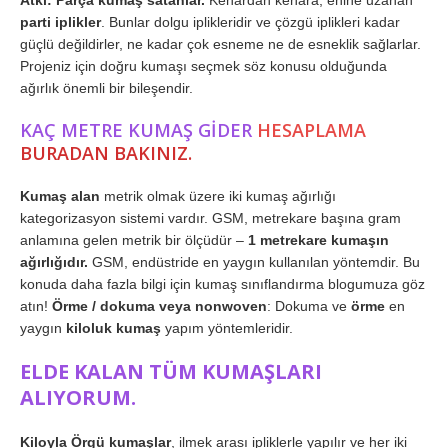
parti iplikler
. Bunlar dolgu iplikleridir ve çözgü iplikleri kadar
güçlü değildirler, ne kadar çok esneme ne de esneklik sağlarlar.
Projeniz için doğru kumaşı seçmek söz konusu olduğunda
ağırlık önemli bir bileşendir.
KAÇ METRE KUMAŞ GİDER
HESAPLAMA
BURADAN BAKINIZ.
Kumaş alan
metrik olmak üzere iki kumaş ağırlığı
kategorizasyon sistemi vardır. GSM, metrekare başına gram
anlamına gelen metrik bir ölçüdür –
1 metrekare kumaşın
ağırlığıdır.
GSM, endüstride en yaygın kullanılan yöntemdir. Bu
konuda daha fazla bilgi için kumaş sınıflandırma blogumuza göz
atın!
Örme / dokuma veya nonwoven
: Dokuma ve
örme
en
yaygın
kiloluk kumaş
yapım yöntemleridir.
ELDE KALAN TÜM KUMAŞLARI
ALIYORUM.
Kiloyla Örgü kumaşlar
, ilmek arası ipliklerle yapılır ve her iki