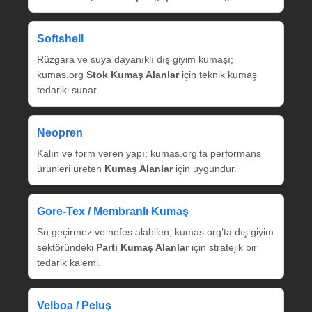
Softshell
Rüzgara ve suya dayanıklı dış giyim kumaşı;
kumas.org
Stok Kumaş Alanlar
için teknik kumaş
tedariki sunar.
Neopren
Kalın ve form veren yapı; kumas.org’ta performans
ürünleri üreten
Kumaş Alanlar
için uygundur.
Gore‑Tex / Membranlı Kumaş
Su geçirmez ve nefes alabilen; kumas.org’ta dış giyim
sektöründeki
Parti Kumaş Alanlar
için stratejik bir
tedarik kalemi.
Velboa / Peluş