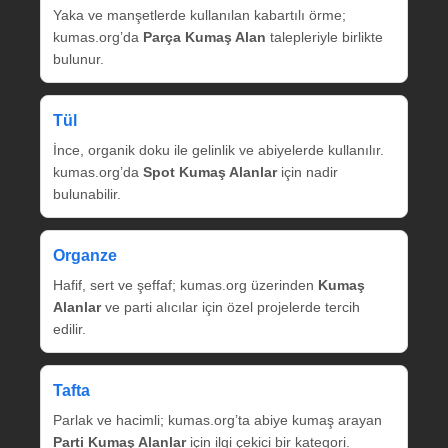
Yaka ve manşetlerde kullanılan kabartılı örme;
kumas.org’da
Parça Kumaş Alan
talepleriyle birlikte
bulunur.
Tül
İnce, organik doku ile gelinlik ve abiyelerde kullanılır.
kumas.org’da
Spot Kumaş Alanlar
için nadir
bulunabilir.
Organze
Hafif, sert ve şeffaf; kumas.org üzerinden
Kumaş
Alanlar
ve parti alıcılar için özel projelerde tercih
edilir.
Tafta
Parlak ve hacimli; kumas.org’ta abiye kumaş arayan
Parti Kumaş Alanlar
için ilgi çekici bir kategori.