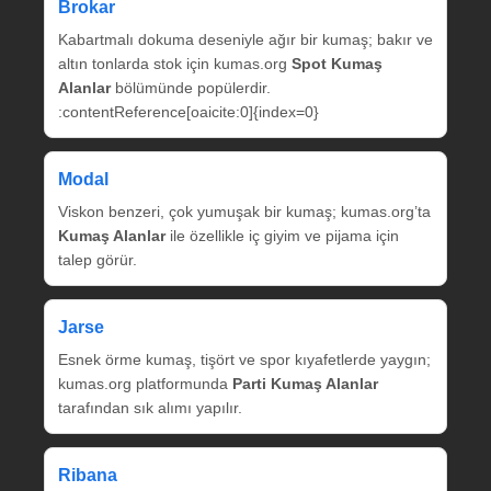
Brokar
Kabartmalı dokuma deseniyle ağır bir kumaş; bakır ve
altın tonlarda stok için kumas.org
Spot Kumaş
Alanlar
bölümünde popülerdir.
:contentReference[oaicite:0]{index=0}
Modal
Viskon benzeri, çok yumuşak bir kumaş; kumas.org’ta
Kumaş Alanlar
ile özellikle iç giyim ve pijama için
talep görür.
Jarse
Esnek örme kumaş, tişört ve spor kıyafetlerde yaygın;
kumas.org platformunda
Parti Kumaş Alanlar
tarafından sık alımı yapılır.
Ribana