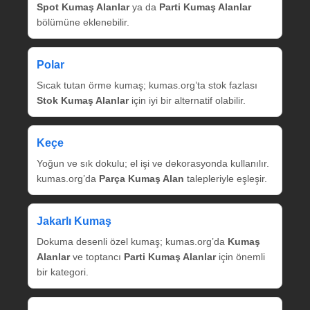
Spot Kumaş Alanlar
ya da
Parti Kumaş Alanlar
bölümüne eklenebilir.
Polar
Sıcak tutan örme kumaş; kumas.org’ta stok fazlası
Stok Kumaş Alanlar
için iyi bir alternatif olabilir.
Keçe
Yoğun ve sık dokulu; el işi ve dekorasyonda kullanılır.
kumas.org’da
Parça Kumaş Alan
talepleriyle eşleşir.
Jakarlı Kumaş
Dokuma desenli özel kumaş; kumas.org’da
Kumaş
Alanlar
ve toptancı
Parti Kumaş Alanlar
için önemli
bir kategori.