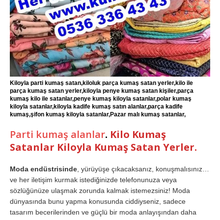
Kiloyla parti kumaş satan,kiloluk parça kumaş satan yerler,kilo ile
parça kumaş satan yerler,kiloyla penye kumaş satan kişiler,parça
kumaş kilo ile satanlar,penye kumaş kiloyla satanlar,polar kumaş
kiloyla satanlar,kiloyla kadife kumaş satın alanlar,parça kadife
kumaş,şifon kumaş kiloyla satanlar,Pazar malı kumaş satanlar,
Parti kumaş alanlar
.
Kilo Kumaş
Satanlar Kiloyla Kumaş Satan Yerler
.
Moda endüstrisinde
, yürüyüşe çıkacaksanız, konuşmalısınız…
ve her iletişim kurmak istediğinizde telefonunuza veya
sözlüğünüze ulaşmak zorunda kalmak istemezsiniz! Moda
dünyasında bunu yapma konusunda ciddiyseniz, sadece
tasarım becerilerinden ve güçlü bir moda anlayışından daha