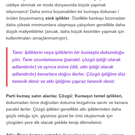
ciddiye alınmak ve moda dünyasında büyük yapmak
istiyorsanız! Daha sonra boyanabilen bir kumaşa dokunan /
örülen boyanmamış
stok iplikler
. Özellikle bankayı bozmadan
daha yüksek minimumlara ulaşmaya çalışırken genellikle daha
düşük maliyetlidirler (ancak, daha küçük kesintiler yapmak için
kullanılmaları amaçlanmamıştır).
Tane: İpliklerin veya ipliklerin bir kumaşta dokunduğu
yön. Tane uzunlamasına (paralel, çözgü ipliği olarak
adlandırılır) ve ayrıca enine (dik, atkı ipliği olarak
adlandırılır) kenarlara doğru ilerler. Çözgü ipliğine düz
tanecik denir ve atkı ipliğine çapraz tanecik denir.
Parti kumaş satın alanlar. Çözgü: Kumaşın temel iplikleri,
dokumadan önce doğrudan dokuma tezgahına sarılır ve kenara
paralel ilerler. Çözgü iplikleri genellikle atkı ipliklerinden daha
güçlü olduğu için, giysinize güzel bir örtü oluşturmak için
çözgüleri yere dik olacak şekilde kesip dikmelisiniz.
Atkı:
Parça kumaş satanlar.
Kenardan kenara, enine uzanan