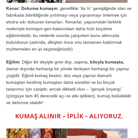
Kenar: Dokuma kumaşın
, genellikle ”ila ½” genişliğinde olan ve
fabrikada bitirildiğinde yırtılmayı veya yıpranmayı önlemek için
ekstra sıkı dokunan kenarları. Kenarlar, yapısındaki farklılık
nedeniyle kumaşın geri kalanından daha hızlı küçülme
eğilimindedir, bu nedenle onunla çalışırken bunu aklınızda
bulundurun (aslında, dikişten önce onu tamamen kaldırmak
muhtemelen en iyi seçeneğinizdir).
Eğilim:
Diğer bir deyişle gren dışı, sapma,
kiloyla kumaşta,
damar dışında herhangi bir yönde ilerleyen herhangi bir çapraz
çizgidir. Eğimli kumaş kesimi, düz veya çapraz damarlı
kumaştan kesilmiş kumaştan daha esnektir ve bu birçok
tasarımcı için caziptir, ancak dikkatli olun – “gerçek önyargı”
(çözgüye tam 45 derecelik açı ve atkı iplikleri), kumaş bükülebilir
ve deforme olabilir!
KUMAŞ ALINIR – İPLİK – ALIYORUZ.