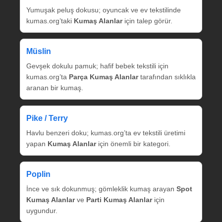
Yumuşak peluş dokusu; oyuncak ve ev tekstilinde
kumas.org’taki
Kumaş Alanlar
için talep görür.
Müslin
Gevşek dokulu pamuk; hafif bebek tekstili için
kumas.org’ta
Parça Kumaş Alanlar
tarafından sıklıkla
aranan bir kumaş.
Pike / Terry
Havlu benzeri doku; kumas.org’ta ev tekstili üretimi
yapan
Kumaş Alanlar
için önemli bir kategori.
Poplin
İnce ve sık dokunmuş; gömleklik kumaş arayan
Spot
Kumaş Alanlar
ve
Parti Kumaş Alanlar
için
uygundur.