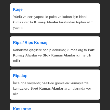
Kaşe
Yünlü ve sert yapısı ile palto ve kaban için ideal;
kumas.org’ta
Kumaş Alanlar
tarafından toptan alım
yapılır.
Rips / Rips Kumaş
Kabartma çizgilere sahip dokuma; kumas.org’ta
Parti
Kumaş Alanlar
ve
Stok Kumaş Alanlar
için tercih
edilir.
Ripstap
İnce rips varyantı; özellikle gömleklik kumaşlarda
kumas.org
Spot Kumaş Alanlar
aramalarında yer
alır.
Kaşkorse