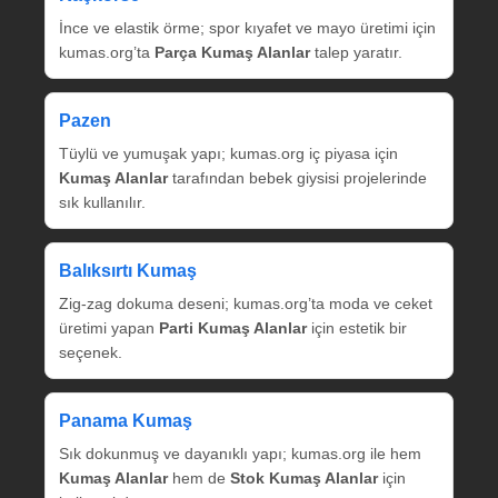
İnce ve elastik örme; spor kıyafet ve mayo üretimi için
kumas.org’ta
Parça Kumaş Alanlar
talep yaratır.
Pazen
Tüylü ve yumuşak yapı; kumas.org iç piyasa için
Kumaş Alanlar
tarafından bebek giysisi projelerinde
sık kullanılır.
Balıksırtı Kumaş
Zig‑zag dokuma deseni; kumas.org’ta moda ve ceket
üretimi yapan
Parti Kumaş Alanlar
için estetik bir
seçenek.
Panama Kumaş
Sık dokunmuş ve dayanıklı yapı; kumas.org ile hem
Kumaş Alanlar
hem de
Stok Kumaş Alanlar
için