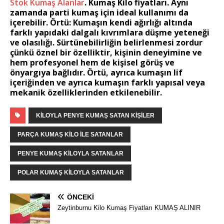
Stok Kumaş Alanlar
.
Kumaş Kilo fiyatları
. Aynı
zamanda
parti kumaş
için ideal kullanımı da
içerebilir.
Örtü: Kumaşın
kendi ağırlığı altında
farklı yapıdaki dalgalı kıvrımlara düşme yeteneği
ve olasılığı. Sürtünebilirliğin belirlenmesi zordur
çünkü öznel bir özelliktir, kişinin deneyimine ve
hem profesyonel hem de kişisel görüş ve
önyargıya bağlıdır. Örtü, ayrıca kumaşın lif
içeriğinden ve ayrıca kumaşın farklı yapısal veya
mekanik özelliklerinden etkilenebilir.
KILOYLA PENYE KUMAŞ SATAN KIŞILER
PARÇA KUMAŞ KILO ILE SATANLAR
PENYE KUMAŞ KILOYLA SATANLAR
POLAR KUMAŞ KILOYLA SATANLAR
ÖNCEKI
Zeytinburnu Kilo Kumaş Fiyatları KUMAŞ ALINIR