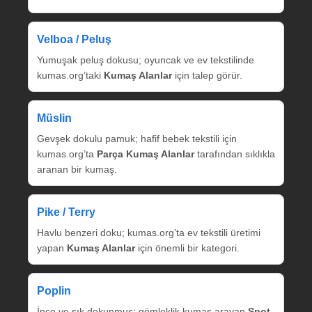
Velboa / Peluş
Yumuşak peluş dokusu; oyuncak ve ev tekstilinde
kumas.org’taki
Kumaş Alanlar
için talep görür.
Müslin
Gevşek dokulu pamuk; hafif bebek tekstili için
kumas.org’ta
Parça Kumaş Alanlar
tarafından sıklıkla
aranan bir kumaş.
Pike / Terry
Havlu benzeri doku; kumas.org’ta ev tekstili üretimi
yapan
Kumaş Alanlar
için önemli bir kategori.
Poplin
İnce ve sık dokunmuş; gömleklik kumaş arayan
Spot