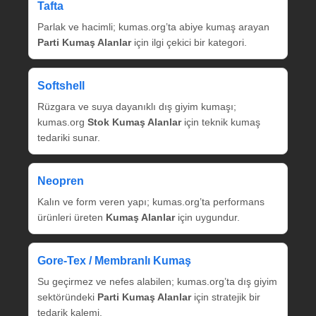
Tafta
Parlak ve hacimli; kumas.org’ta abiye kumaş arayan
Parti Kumaş Alanlar
için ilgi çekici bir kategori.
Softshell
Rüzgara ve suya dayanıklı dış giyim kumaşı;
kumas.org
Stok Kumaş Alanlar
için teknik kumaş
tedariki sunar.
Neopren
Kalın ve form veren yapı; kumas.org’ta performans
ürünleri üreten
Kumaş Alanlar
için uygundur.
Gore‑Tex / Membranlı Kumaş
Su geçirmez ve nefes alabilen; kumas.org’ta dış giyim
sektöründeki
Parti Kumaş Alanlar
için stratejik bir
tedarik kalemi.