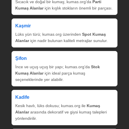
Sıcacık ve doğal bir kumaş; kumas.org’da
Parti
Kumaş Alanlar
için kışlık stokların önemli bir parçası.
Kaşmir
Lüks yün türü; kumas.org üzerinden
Spot Kumaş
Alanlar
için nadir bulunan kaliteli metrajlar sunulur.
Şifon
İnce ve uçuş uçuş bir yapı; kumas.org’da
Stok
Kumaş Alanlar
için ideal parça kumaş
seçeneklerinde yer alabilir.
Kadife
Kesik havlı, lüks dokusu; kumas.org ile
Kumaş
Alanlar
arasında dekoratif ve giysi kumaş talepleri
yönlendirilir.