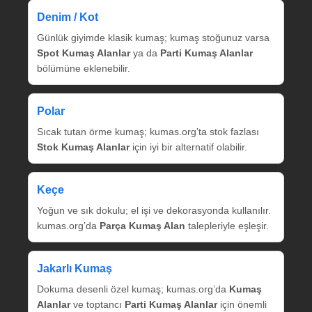
Denim / Kot
Günlük giyimde klasik kumaş; kumaş stoğunuz varsa
Spot Kumaş Alanlar
ya da
Parti Kumaş Alanlar
bölümüne eklenebilir.
Polar
Sıcak tutan örme kumaş; kumas.org’ta stok fazlası
Stok Kumaş Alanlar
için iyi bir alternatif olabilir.
Keçe
Yoğun ve sık dokulu; el işi ve dekorasyonda kullanılır.
kumas.org’da
Parça Kumaş Alan
talepleriyle eşleşir.
Jakarlı Kumaş
Dokuma desenli özel kumaş; kumas.org’da
Kumaş
Alanlar
ve toptancı
Parti Kumaş Alanlar
için önemli