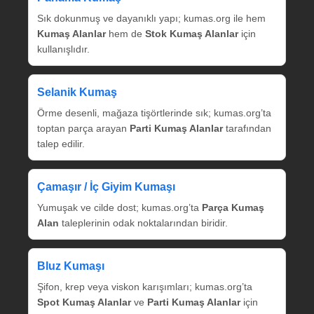
Sık dokunmuş ve dayanıklı yapı; kumas.org ile hem
Kumaş Alanlar
hem de
Stok Kumaş Alanlar
için
kullanışlıdır.
Selanik Kumaş
Örme desenli, mağaza tişörtlerinde sık; kumas.org’ta
toptan parça arayan
Parti Kumaş Alanlar
tarafından
talep edilir.
Çamaşır / İç Giyim Kumaşı
Yumuşak ve cilde dost; kumas.org’ta
Parça Kumaş
Alan
taleplerinin odak noktalarından biridir.
Bluz Kumaşı
Şifon, krep veya viskon karışımları; kumas.org’ta
Spot Kumaş Alanlar
ve
Parti Kumaş Alanlar
için