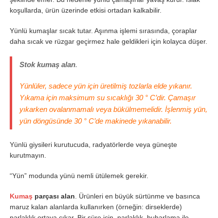
koşullarda, ürün üzerinde etkisi ortadan kalkabilir.
Yünlü kumaşlar sıcak tutar. Aşınma işlemi sırasında, çoraplar
daha sıcak ve rüzgar geçirmez hale geldikleri için kolayca düşer.
Stok kumaş alan
.
Yünlüler, sadece yün için üretilmiş tozlarla elde yıkanır.
Yıkama için maksimum su sıcaklığı 30 ° C’dir. Çamaşır
yıkarken ovalanmamalı veya bükülmemelidir. İşlenmiş yün,
yün döngüsünde 30 ° C’de makinede yıkanabilir.
Yünlü giysileri kurutucuda, radyatörlerde veya güneşte
kurutmayın.
“Yün” modunda yünü nemli ütülemek gerekir.
Kumaş
parçası alan
. Ürünleri en büyük sürtünme ve basınca
maruz kalan alanlarda kullanırken (örneğin: dirseklerde)
parlaklık ortaya çıkar. Bir süre için, parlaklık, buharlama ile