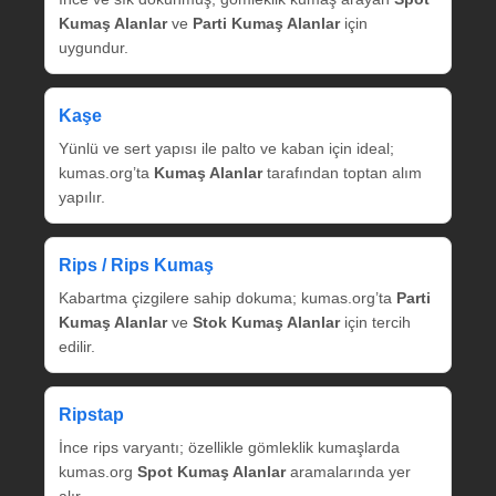
Kumaş Alanlar
ve
Parti Kumaş Alanlar
için
uygundur.
Kaşe
Yünlü ve sert yapısı ile palto ve kaban için ideal;
kumas.org’ta
Kumaş Alanlar
tarafından toptan alım
yapılır.
Rips / Rips Kumaş
Kabartma çizgilere sahip dokuma; kumas.org’ta
Parti
Kumaş Alanlar
ve
Stok Kumaş Alanlar
için tercih
edilir.
Ripstap
İnce rips varyantı; özellikle gömleklik kumaşlarda
kumas.org
Spot Kumaş Alanlar
aramalarında yer