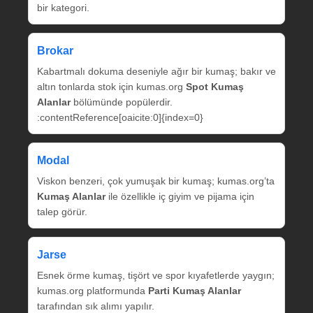
bir kategori.
Brokar
Kabartmalı dokuma deseniyle ağır bir kumaş; bakır ve
altın tonlarda stok için kumas.org
Spot Kumaş
Alanlar
bölümünde popülerdir.
:contentReference[oaicite:0]{index=0}
Modal
Viskon benzeri, çok yumuşak bir kumaş; kumas.org’ta
Kumaş Alanlar
ile özellikle iç giyim ve pijama için
talep görür.
Jarse
Esnek örme kumaş, tişört ve spor kıyafetlerde yaygın;
kumas.org platformunda
Parti Kumaş Alanlar
tarafından sık alımı yapılır.