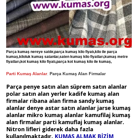
Parça kumaş nereye satılır,parça kumaş kilo fiyatı,kilo ile parça
kumaş,kiloluk kumaş satanlar,saten kumaş kilo fiyatları,kumaş metre
fiyatları,kot kumaş kilo fiyatı,parça kot kumaş kilo ile kumaş,
Parti Kumaş Alanlar
.
Parça Kumaş Alan Firmalar
Parça penye satın alan süprem satın alanlar
polar satın alan yerler kadife kumaş alan
firmalar ribana alan firma sandy kumaş
alanlar denye astar satın alanlar jarse kumaş
alanlar mikro kumaş alanlar kamufilaj kumaş
alan firmalar parti kamuflaj kumaş alanlar.
Nitron lifleri giderek daha fazla
kullanılmaktadır.
KUMAŞ ALMAK BİZİM