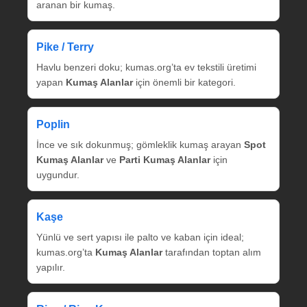
aranan bir kumaş.
Pike / Terry
Havlu benzeri doku; kumas.org’ta ev tekstili üretimi
yapan
Kumaş Alanlar
için önemli bir kategori.
Poplin
İnce ve sık dokunmuş; gömleklik kumaş arayan
Spot
Kumaş Alanlar
ve
Parti Kumaş Alanlar
için
uygundur.
Kaşe
Yünlü ve sert yapısı ile palto ve kaban için ideal;
kumas.org’ta
Kumaş Alanlar
tarafından toptan alım
yapılır.