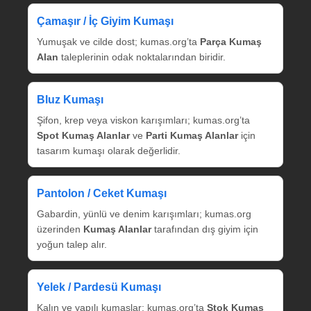
Çamaşır / İç Giyim Kumaşı
Yumuşak ve cilde dost; kumas.org’ta
Parça Kumaş
Alan
taleplerinin odak noktalarından biridir.
Bluz Kumaşı
Şifon, krep veya viskon karışımları; kumas.org’ta
Spot Kumaş Alanlar
ve
Parti Kumaş Alanlar
için
tasarım kumaşı olarak değerlidir.
Pantolon / Ceket Kumaşı
Gabardin, yünlü ve denim karışımları; kumas.org
üzerinden
Kumaş Alanlar
tarafından dış giyim için
yoğun talep alır.
Yelek / Pardesü Kumaşı
Kalın ve yapılı kumaşlar; kumas.org’ta
Stok Kumaş