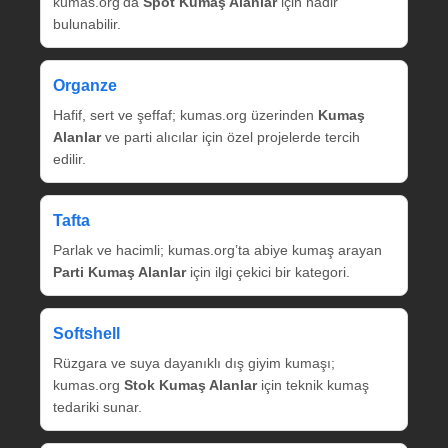
kumas.org’da
Spot Kumaş Alanlar
için nadir
bulunabilir.
Organze
Hafif, sert ve şeffaf; kumas.org üzerinden
Kumaş
Alanlar
ve parti alıcılar için özel projelerde tercih
edilir.
Tafta
Parlak ve hacimli; kumas.org’ta abiye kumaş arayan
Parti Kumaş Alanlar
için ilgi çekici bir kategori.
Softshell
Rüzgara ve suya dayanıklı dış giyim kumaşı;
kumas.org
Stok Kumaş Alanlar
için teknik kumaş
tedariki sunar.