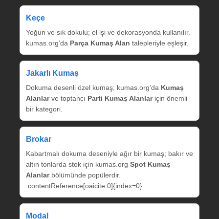
Keçe
Yoğun ve sık dokulu; el işi ve dekorasyonda kullanılır.
kumas.org’da
Parça Kumaş Alan
talepleriyle eşleşir.
Jakarlı Kumaş
Dokuma desenli özel kumaş; kumas.org’da
Kumaş
Alanlar
ve toptancı
Parti Kumaş Alanlar
için önemli
bir kategori.
Brokar
Kabartmalı dokuma deseniyle ağır bir kumaş; bakır ve
altın tonlarda stok için kumas.org
Spot Kumaş
Alanlar
bölümünde popülerdir.
:contentReference[oaicite:0]{index=0}
Modal