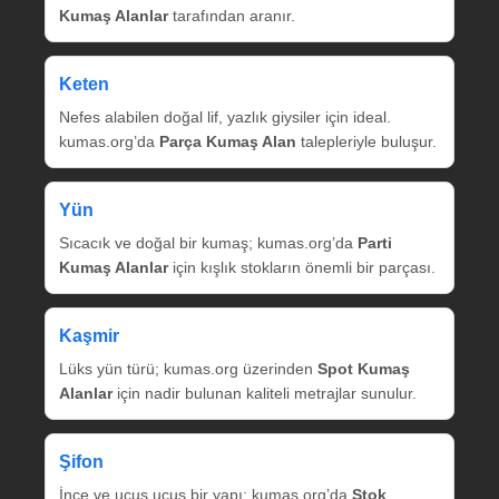
Kumaş Alanlar
tarafından aranır.
Keten
Nefes alabilen doğal lif, yazlık giysiler için ideal.
kumas.org’da
Parça Kumaş Alan
talepleriyle buluşur.
Yün
Sıcacık ve doğal bir kumaş; kumas.org’da
Parti
Kumaş Alanlar
için kışlık stokların önemli bir parçası.
Kaşmir
Lüks yün türü; kumas.org üzerinden
Spot Kumaş
Alanlar
için nadir bulunan kaliteli metrajlar sunulur.
Şifon
İnce ve uçuş uçuş bir yapı; kumas.org’da
Stok