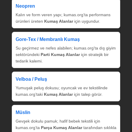
Neopren
Kalın ve form veren yapı; kumas.org’ta performans
ürünleri üreten
Kumaş Alanlar
için uygundur.
Gore‑Tex / Membranlı Kumaş
Su geçirmez ve nefes alabilen; kumas.org’ta dış giyim
sektöründeki
Parti Kumaş Alanlar
için stratejik bir
tedarik kalemi.
Velboa / Peluş
Yumuşak peluş dokusu; oyuncak ve ev tekstilinde
kumas.org’taki
Kumaş Alanlar
için talep görür.
Müslin
Gevşek dokulu pamuk; hafif bebek tekstili için
kumas.org’ta
Parça Kumaş Alanlar
tarafından sıklıkla