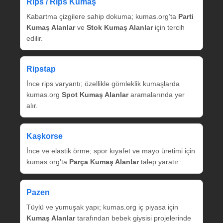
Rips / Rips Kumaş
Kabartma çizgilere sahip dokuma; kumas.org’ta
Parti
Kumaş Alanlar
ve
Stok Kumaş Alanlar
için tercih
edilir.
Ripstap
İnce rips varyantı; özellikle gömleklik kumaşlarda
kumas.org
Spot Kumaş Alanlar
aramalarında yer
alır.
Kaşkorse
İnce ve elastik örme; spor kıyafet ve mayo üretimi için
kumas.org’ta
Parça Kumaş Alanlar
talep yaratır.
Pazen
Tüylü ve yumuşak yapı; kumas.org iç piyasa için
Kumaş Alanlar
tarafından bebek giysisi projelerinde