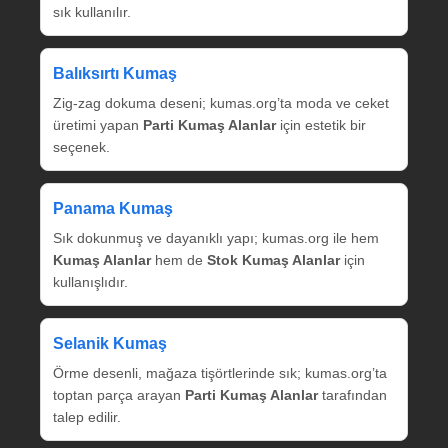
sık kullanılır.
Balıksırtı Kumaş
Zig‑zag dokuma deseni; kumas.org’ta moda ve ceket
üretimi yapan
Parti Kumaş Alanlar
için estetik bir
seçenek.
Panama Kumaş
Sık dokunmuş ve dayanıklı yapı; kumas.org ile hem
Kumaş Alanlar
hem de
Stok Kumaş Alanlar
için
kullanışlıdır.
Selanik Kumaş
Örme desenli, mağaza tişörtlerinde sık; kumas.org’ta
toptan parça arayan
Parti Kumaş Alanlar
tarafından
talep edilir.