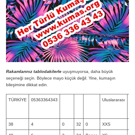
Rakamlarınız tablodakilerle
uyuşmuyorsa, daha büyük
seçeneği seçin. Böylece mayo küçük değil. Yine, kumaşın
bileşimine dikkat edin.
TÜRKİYE
05363364343
Uluslararası
Be
(c
38
4
0
32
0
XXS
58