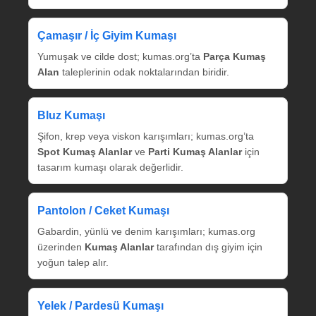
Çamaşır / İç Giyim Kumaşı
Yumuşak ve cilde dost; kumas.org’ta
Parça Kumaş
Alan
taleplerinin odak noktalarından biridir.
Bluz Kumaşı
Şifon, krep veya viskon karışımları; kumas.org’ta
Spot Kumaş Alanlar
ve
Parti Kumaş Alanlar
için
tasarım kumaşı olarak değerlidir.
Pantolon / Ceket Kumaşı
Gabardin, yünlü ve denim karışımları; kumas.org
üzerinden
Kumaş Alanlar
tarafından dış giyim için
yoğun talep alır.
Yelek / Pardesü Kumaşı