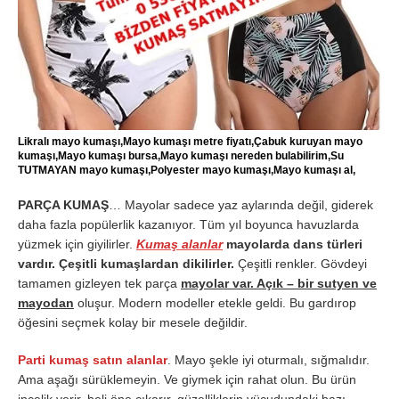
Likralı mayo kumaşı,Mayo kumaşı metre fiyatı,Çabuk kuruyan mayo
kumaşı,Mayo kumaşı bursa,Mayo kumaşı nereden bulabilirim,Su
TUTMAYAN mayo kumaşı,Polyester mayo kumaşı,Mayo kumaşı al,
PARÇA KUMAŞ
… Mayolar sadece yaz aylarında değil, giderek
daha fazla popülerlik kazanıyor. Tüm yıl boyunca havuzlarda
yüzmek için giyilirler.
Kumaş alanlar
mayolarda dans türleri
vardır. Çeşitli kumaşlardan dikilirler.
Çeşitli renkler. Gövdeyi
tamamen gizleyen tek parça
mayolar var. Açık – bir sutyen ve
mayodan
oluşur. Modern modeller etekle geldi. Bu gardırop
öğesini seçmek kolay bir mesele değildir.
Parti kumaş satın alanlar
. Mayo şekle iyi oturmalı, sığmalıdır.
Ama aşağı sürüklemeyin. Ve giymek için rahat olun. Bu ürün