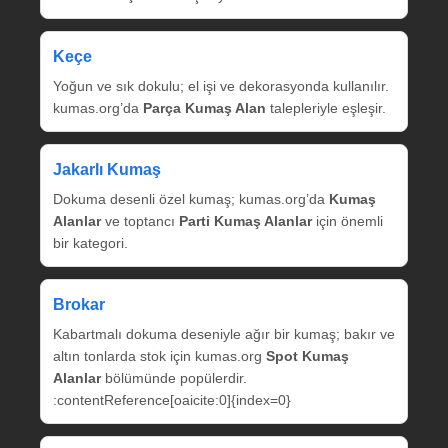
Keçe
Yoğun ve sık dokulu; el işi ve dekorasyonda kullanılır.
kumas.org’da
Parça Kumaş Alan
talepleriyle eşleşir.
Jakarlı Kumaş
Dokuma desenli özel kumaş; kumas.org’da
Kumaş
Alanlar
ve toptancı
Parti Kumaş Alanlar
için önemli
bir kategori.
Brokar
Kabartmalı dokuma deseniyle ağır bir kumaş; bakır ve
altın tonlarda stok için kumas.org
Spot Kumaş
Alanlar
bölümünde popülerdir.
:contentReference[oaicite:0]{index=0}