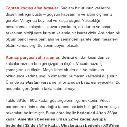
Toptan kumaş alan firmalar
. Sağlam bir ürünün verilerini
düzeltmek için büstü – göğsün kapsamını ve altını ölçmeniz
gerekir. Ve ayrıca boy, bel ve kalça çizgisi. Yüksekliği
hesaplamak kolaydır – duvara yaslanın, dik durun ve başın
arkasının bittiği yere kurşun kalemle bir işaret çizin. Ardından bir
ölçüm bandı veya bant alın ve zeminden işarete olan mesafeyi
ölçün kumas.org. Bu senin boyun olacak.
Kumaş parçası satın alanlar
. Belinizi en dar kısımdan ve
kalçalarınızı en belirgin çizgiden ölçün. Vücudunuzu iç
çamaşırınızla ölçün. Mayo ikinci bir deridir. Ve mümkün
olduğunca kadına uygun olmalıdır. Kumaşın kalitesini düşünün.
Üründe az
elastan
varsa nemli ortamdan biraz esneyecektir. Bu
nedenle, gereğinden fazla satın almayın.
Tablo 38’den 60’a kadar göstergelerini içermektedir. Vücut
parametrelerinin daha doğru tanınması için bel, göğüs ve kalça
rakamları belirtilmiştir. Buna göre İngiliz
bedenleri 4’ten 26’ya
kadar.
Amerikan bedenleri 0’dan 22’ye kadar. Avrupa
bedenleri 32’den 54’e kadar. Uluslararası bedenler XXS’den