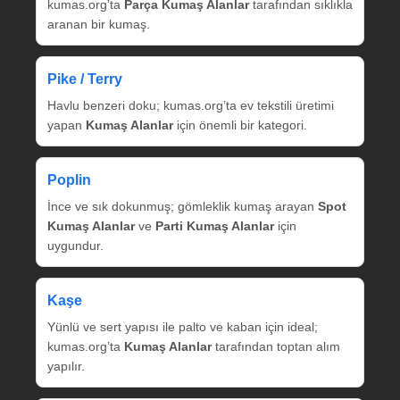
kumas.org’ta
Parça Kumaş Alanlar
tarafından sıklıkla
aranan bir kumaş.
Pike / Terry
Havlu benzeri doku; kumas.org’ta ev tekstili üretimi
yapan
Kumaş Alanlar
için önemli bir kategori.
Poplin
İnce ve sık dokunmuş; gömleklik kumaş arayan
Spot
Kumaş Alanlar
ve
Parti Kumaş Alanlar
için
uygundur.
Kaşe
Yünlü ve sert yapısı ile palto ve kaban için ideal;
kumas.org’ta
Kumaş Alanlar
tarafından toptan alım
yapılır.