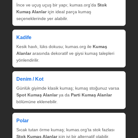
İnce ve uçuş uçuş bir yapı; kumas.org’da
Stok
Kumaş Alanlar
için ideal parça kumaş
seçeneklerinde yer alabilir.
Kadife
Kesik havlı, lüks dokusu; kumas.org ile
Kumaş
Alanlar
arasında dekoratif ve giysi kumaş talepleri
yönlendirilir.
Denim / Kot
Günlük giyimde klasik kumaş; kumaş stoğunuz varsa
Spot Kumaş Alanlar
ya da
Parti Kumaş Alanlar
bölümüne eklenebilir.
Polar
Sıcak tutan örme kumaş; kumas.org’ta stok fazlası
Stok Kumaş Alanlar
için iyi bir alternatif olabilir.