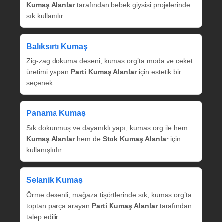
Kumaş Alanlar
tarafından bebek giysisi projelerinde
sık kullanılır.
Balıksırtı Kumaş
Zig‑zag dokuma deseni; kumas.org’ta moda ve ceket
üretimi yapan
Parti Kumaş Alanlar
için estetik bir
seçenek.
Panama Kumaş
Sık dokunmuş ve dayanıklı yapı; kumas.org ile hem
Kumaş Alanlar
hem de
Stok Kumaş Alanlar
için
kullanışlıdır.
Selanik Kumaş
Örme desenli, mağaza tişörtlerinde sık; kumas.org’ta
toptan parça arayan
Parti Kumaş Alanlar
tarafından
talep edilir.