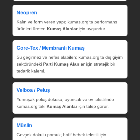
Neopren
Kalın ve form veren yapı; kumas.org’ta performans
ürünleri üreten
Kumaş Alanlar
için uygundur.
Gore‑Tex / Membranlı Kumaş
Su geçirmez ve nefes alabilen; kumas.org’ta dış giyim
sektöründeki
Parti Kumaş Alanlar
için stratejik bir
tedarik kalemi.
Velboa / Peluş
Yumuşak peluş dokusu; oyuncak ve ev tekstilinde
kumas.org’taki
Kumaş Alanlar
için talep görür.
Müslin
Gevşek dokulu pamuk; hafif bebek tekstili için