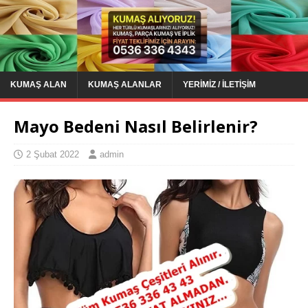
KUMAŞ ALAN
KUMAŞ ALANLAR
YERIMIZ / İLETIŞIM
Mayo Bedeni Nasıl Belirlenir?
2 Şubat 2022
admin