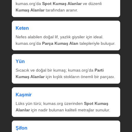
kumas.org’da
Spot Kumaş Alanlar
ve düzenli
Kumaş Alanlar
tarafından aranır.
Keten
Nefes alabilen doğal lif, yazlık giysiler için ideal.
kumas.org’da
Parça Kumaş Alan
talepleriyle buluşur.
Yün
Sıcacık ve doğal bir kumaş; kumas.org’da
Parti
Kumaş Alanlar
için kışlık stokların önemli bir parçası.
Kaşmir
Lüks yün türü; kumas.org üzerinden
Spot Kumaş
Alanlar
için nadir bulunan kaliteli metrajlar sunulur.
Şifon