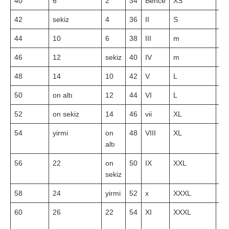
40
6
2
34
Bence
XS
62
42
sekiz
4
36
II
S
65
44
10
6
38
III
m
68
46
12
sekiz
40
IV
m
74
48
14
10
42
V
L
78
50
on altı
12
44
VI
L
82
52
on sekiz
14
46
vii
XL
85
54
yirmi
on
48
VIII
XL
88
altı
56
22
on
50
IX
XXL
92
sekiz
58
24
yirmi
52
x
XXXL
97
60
26
22
54
XI
XXXL
10