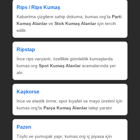
Rips / Rips Kumaş
Kabartma çizgilere sahip dokuma; kumas.org’ta
Parti
Kumaş Alanlar
ve
Stok Kumaş Alanlar
için tercih
edilir.
Ripstap
İnce rips varyantı; özellikle gömleklik kumaşlarda
kumas.org
Spot Kumaş Alanlar
aramalarında yer
alır.
Kaşkorse
İnce ve elastik örme; spor kıyafet ve mayo üretimi için
kumas.org’ta
Parça Kumaş Alanlar
talep yaratır.
Pazen
Tüylü ve yumuşak yapı; kumas.org iç piyasa için