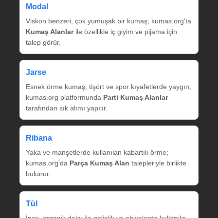
Modal
Viskon benzeri, çok yumuşak bir kumaş; kumas.org’ta
Kumaş Alanlar
ile özellikle iç giyim ve pijama için
talep görür.
Jarse
Esnek örme kumaş, tişört ve spor kıyafetlerde yaygın;
kumas.org platformunda
Parti Kumaş Alanlar
tarafından sık alımı yapılır.
Ribana
Yaka ve manşetlerde kullanılan kabartılı örme;
kumas.org’da
Parça Kumaş Alan
talepleriyle birlikte
bulunur.
Tül
İnce, organik doku ile gelinlik ve abiyelerde kullanılır.