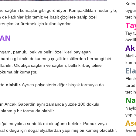
Keten
e sağlam kumaşlar gibi görünüyor; Kompaktlıkları nedeniyle,
uygun
m de kadınlar için temiz ve basit çizgilere sahip özel
tercih
Ta
 trençkotlar üretmek için kullanılıyorlar.
Tay t
LAN
özell
Ak
arn, pamuk, ipek ve belirli özellikleri paylaşan
Akril
ardin gibi sıkı dokunmuş çeşitli tekstillerden herhangi biri
kumaş
llanılır. Oldukça sağlam ve sağlam, belki kırbaç teline
El
dokuma bir kumaştır.
Elast
 olabilir.
Ayrıca polyesterin diğer birçok formuyla da
türüd
tercih
Na
r.
Ancak Gabardin aynı zamanda yüzde 100 dokulu
Naylo
lanmış bir formu da olabilir.
yapıs
As
doğal mı yoksa sentetik mi olduğunu belirler. Pamuk veya
yaf olduğu için doğal elyaflardan yapılmış bir kumaş olacaktır.
Aseta