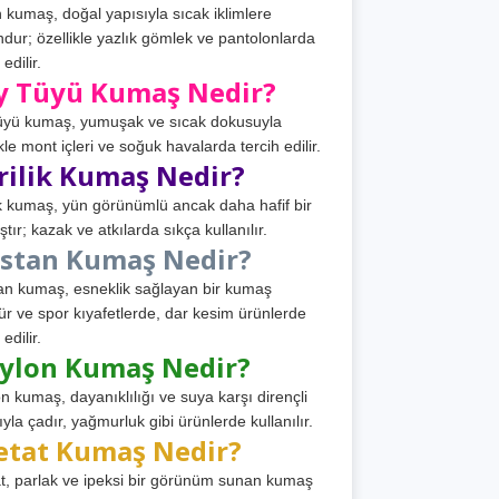
 kumaş, doğal yapısıyla sıcak iklimlere
dur; özellikle yazlık gömlek ve pantolonlarda
 edilir.
y Tüyü Kumaş Nedir?
üyü kumaş, yumuşak ve sıcak dokusuyla
ikle mont içleri ve soğuk havalarda tercih edilir.
rilik Kumaş Nedir?
ik kumaş, yün görünümlü ancak daha hafif bir
tır; kazak ve atkılarda sıkça kullanılır.
astan Kumaş Nedir?
an kumaş, esneklik sağlayan bir kumaş
ür ve spor kıyafetlerde, dar kesim ürünlerde
 edilir.
ylon Kumaş Nedir?
n kumaş, dayanıklılığı ve suya karşı dirençli
ıyla çadır, yağmurluk gibi ürünlerde kullanılır.
etat Kumaş Nedir?
t, parlak ve ipeksi bir görünüm sunan kumaş