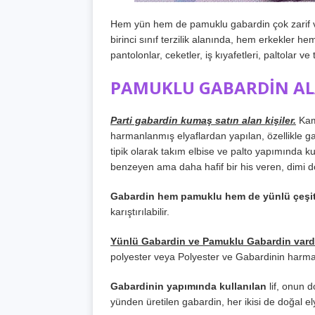
Hem yün hem de pamuklu gabardin çok zarif v
birinci sınıf terzilik alanında, hem erkekler he
pantolonlar, ceketler, iş kıyafetleri, paltolar ve
PAMUKLU GABARDİN A
Parti gabardin kumaş satın alan kişiler.
Kamg
harmanlanmış elyaflardan yapılan, özellikle gab
tipik olarak takım elbise ve palto yapımında ku
benzeyen ama daha hafif bir his veren, dimi 
Gabardin hem pamuklu hem de yünlü çeşitte
karıştırılabilir.
Yünlü Gabardin ve Pamuklu Gabardin vardı
polyester veya Polyester ve Gabardinin harman
Gabardinin yapımında kullanılan
lif, onun 
yünden üretilen gabardin, her ikisi de doğal el