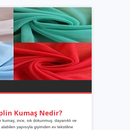
plin Kumaş Nedir?
n kumaş; ince, sık dokunmuş, dayanıklı ve
 alabilen yapısıyla giyimden ev tekstiline