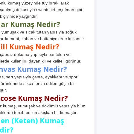
nlu kumaş yüzeyinde tüy bırakılarak
atılmış dokusuyla sweatshirt, eşofman gibi
k giyimde yaygındır.
lar Kumaş Nedir?
, yumuşak ve sıcak tutan yapısıyla soğuk
arda mont, kaban ve battaniyelerde kullanılır.
ill Kumaş Nedir?
, çapraz dokuma yapısıyla pantolon ve
erde kullanılır; dayanıklı ve kaliteli görünür.
nvas Kumaş Nedir?
s, sert yapısıyla çanta, ayakkabı ve spor
 ürünlerinde sıkça tercih edilen güçlü bir
tır.
scose Kumaş Nedir?
z kumaş, yumuşak ve dökümlü yapısıyla bluz
eklerde tercih edilen akışkan bir kumaştır.
nen (Keten) Kumaş
dir?