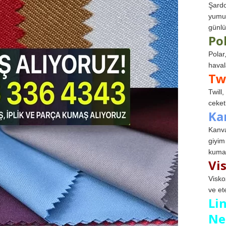
Şardo
yumuş
günlü
Po
Polar
haval
Tw
Twill
ceketl
Ka
Kanva
giyim
kumaş
Vi
Visko
ve et
Li
Ne