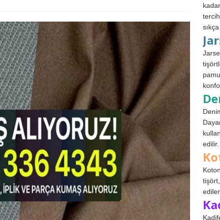
kadar
terci
sıkça
Ja
Jarse
tişör
pamuk
konfo
De
Denim
Dayan
kulla
edilir.
Ko
Koton
tişör
edile
Ka
Kadif