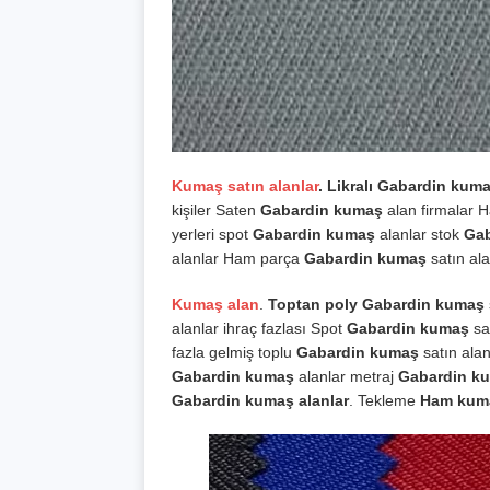
Kumaş satın alanlar
. Likralı Gabardin kuma
kişiler Saten
Gabardin kumaş
alan firmalar
yerleri spot
Gabardin kumaş
alanlar stok
Ga
alanlar Ham parça
Gabardin kumaş
satın al
Kumaş alan
.
Toptan poly Gabardin kumaş
alanlar ihraç fazlası Spot
Gabardin kumaş
sa
fazla gelmiş toplu
Gabardin kumaş
satın ala
Gabardin kumaş
alanlar metraj
Gabardin k
Gabardin kumaş alanlar
. Tekleme
Ham ku