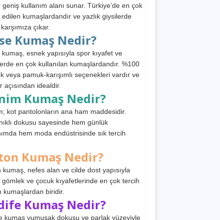
 geniş kullanım alanı sunar. Türkiye’de en çok
h edilen kumaşlardandır ve yazlık giysilerde
 karşımıza çıkar.
rse Kumaş Nedir?
 kumaş, esnek yapısıyla spor kıyafet ve
tlerde en çok kullanılan kumaşlardandır. %100
 veya pamuk-karışımlı seçenekleri vardır ve
r açısından idealdir.
nim Kumaş Nedir?
; kot pantolonların ana ham maddesidir.
ıklı dokusu sayesinde hem günlük
nımda hem moda endüstrisinde sık tercih
ton Kumaş Nedir?
 kumaş, nefes alan ve cilde dost yapısıyla
t, gömlek ve çocuk kıyafetlerinde en çok tercih
n kumaşlardan biridir.
dife Kumaş Nedir?
e kumaş yumuşak dokusu ve parlak yüzeyiyle