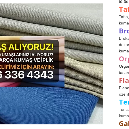
türüdü
Ta
Tafta,
kumaşl
Br
Broka
dekor
kumaş
Or
Organ
tasar
Fl
Flane
özelli
Te
Tence
kumaş
Ga