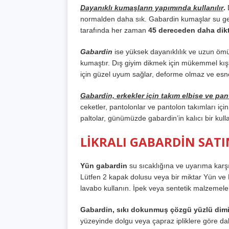
Dayanıklı kumaşların yapımında kullanılır
.
D
normalden daha sık. Gabardin kumaşlar su ge
tarafında her zaman
45 dereceden daha dikt
Gabardin
ise yüksek dayanıklılık ve uzun ömür
kumaştır. Dış giyim dikmek için mükemmel kış
için güzel uyum sağlar, deforme olmaz ve es
Gabardin, erkekler için takım elbise ve pan
ceketler, pantolonlar ve pantolon takımları için
paltolar, günümüzde gabardin’in kalıcı bir kull
LİKRALI GABARDİN SAT
Yün gabardin
su sıcaklığına ve uyarıma karş
Lütfen 2 kapak dolusu veya bir miktar Yün ve
lavabo kullanın. İpek veya sentetik malzemel
Gabardin, sıkı dokunmuş çözgü yüzlü dim
yüzeyinde dolgu veya çapraz ipliklere göre da