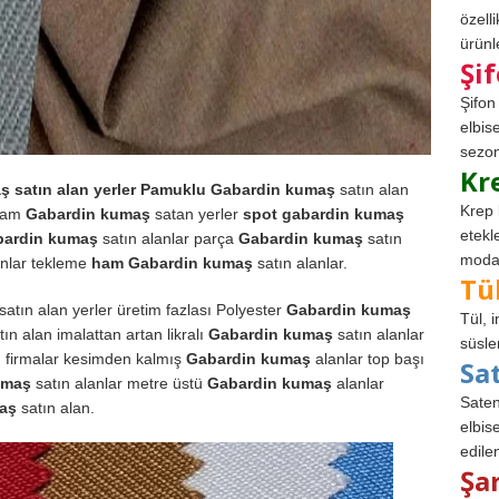
özell
ürünle
Şi
Şifon
elbis
sezon
Kr
ş satın alan yerler
Pamuklu
Gabardin kumaş
satın alan
Krep 
 Ham
Gabardin kumaş
satan yerler
spot gabardin kumaş
etekl
bardin kumaş
satın alanlar parça
Gabardin kumaş
satın
modad
anlar tekleme
ham Gabardin kumaş
satın alanlar.
Tü
satın alan yerler üretim fazlası Polyester
Gabardin kumaş
Tül, 
tın alan imalattan artan likralı
Gabardin kumaş
satın alanlar
süsle
n firmalar kesimden kalmış
Gabardin kumaş
alanlar top başı
Sa
umaş
satın alanlar metre üstü
Gabardin kumaş
alanlar
Saten
maş
satın alan.
elbise
edile
Şa