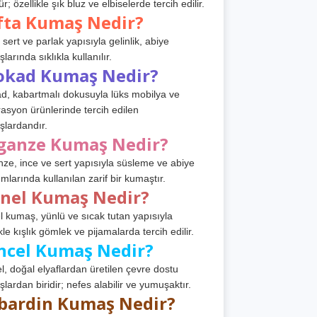
r; özellikle şık bluz ve elbiselerde tercih edilir.
fta Kumaş Nedir?
 sert ve parlak yapısıyla gelinlik, abiye
arında sıklıkla kullanılır.
okad Kumaş Nedir?
d, kabartmalı dokusuyla lüks mobilya ve
asyon ürünlerinde tercih edilen
lardandır.
ganze Kumaş Nedir?
ze, ince ve sert yapısıyla süsleme ve abiye
ımlarında kullanılan zarif bir kumaştır.
anel Kumaş Nedir?
l kumaş, yünlü ve sıcak tutan yapısıyla
kle kışlık gömlek ve pijamalarda tercih edilir.
ncel Kumaş Nedir?
l, doğal elyaflardan üretilen çevre dostu
lardan biridir; nefes alabilir ve yumuşaktır.
bardin Kumaş Nedir?