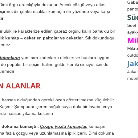
Gabar
imi örgü aracılığıyla dokunur. Ancak çözgü veya atkısı
panto
çirmezdir çünkü ocaklar kumaşın ön yüzünde veya karşı
Sü
ir
.
Süet 
lülük ile karakterize edilen çapraz örgülü kalın pamuklu bir
ayakk
Mi
lık
kumaş – ceketler, paltolar ve ceketler.
Sık dokunduğu
nemez.
Mikro
outdo
tolonların
yanı sıra kadınların etekleri ve bunlara uygun
Ja
 de popüler bir seçim haline geldi. Her iki cinsiyet için de
anımıdır
Jakar
mobil
IN ALANLAR
ı hassas olduğundan gerekli özen gösterilmezse küçülebilir.
 Kaşmir Şampuanı içeren soğuk suyla dolu bir lavabo veya
erde hassas yıkama kullanın
i dokuma kumaştır.
Çözgü yüzlü kumaşlar,
kumaşın
ha fazla çözgü veya uzunlamasına iplik içerir. Dimi dokuma