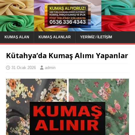
KUMAŞ ALAN
KUMAŞ ALANLAR
YERIMIZ / İLETIŞIM
Kütahya’da Kumaş Alımı Yapanlar
31 Ocak 2026
admin