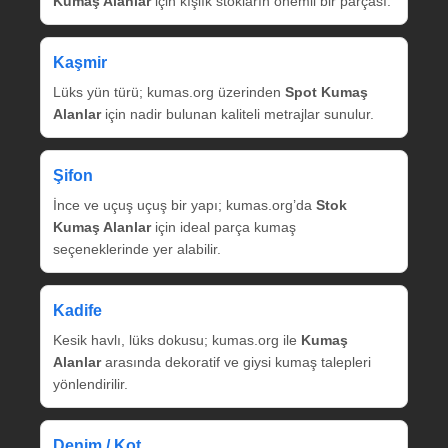
Kumaş Alanlar
için kışlık stokların önemli bir parçası.
Kaşmir
Lüks yün türü; kumas.org üzerinden
Spot Kumaş
Alanlar
için nadir bulunan kaliteli metrajlar sunulur.
Şifon
İnce ve uçuş uçuş bir yapı; kumas.org’da
Stok
Kumaş Alanlar
için ideal parça kumaş
seçeneklerinde yer alabilir.
Kadife
Kesik havlı, lüks dokusu; kumas.org ile
Kumaş
Alanlar
arasında dekoratif ve giysi kumaş talepleri
yönlendirilir.
Denim / Kot