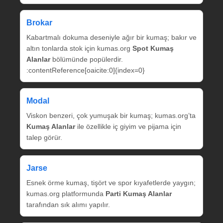
Brokar
Kabartmalı dokuma deseniyle ağır bir kumaş; bakır ve
altın tonlarda stok için kumas.org
Spot Kumaş
Alanlar
bölümünde popülerdir.
:contentReference[oaicite:0]{index=0}
Modal
Viskon benzeri, çok yumuşak bir kumaş; kumas.org’ta
Kumaş Alanlar
ile özellikle iç giyim ve pijama için
talep görür.
Jarse
Esnek örme kumaş, tişört ve spor kıyafetlerde yaygın;
kumas.org platformunda
Parti Kumaş Alanlar
tarafından sık alımı yapılır.