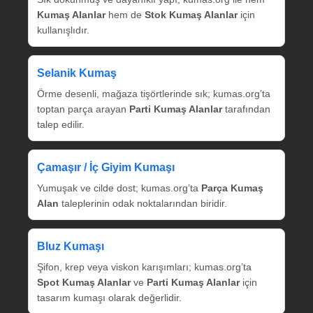
Kumaş Alanlar
hem de
Stok Kumaş Alanlar
için
kullanışlıdır.
Selanik Kumaş
Örme desenli, mağaza tişörtlerinde sık; kumas.org’ta
toptan parça arayan
Parti Kumaş Alanlar
tarafından
talep edilir.
Çamaşır / İç Giyim Kumaşı
Yumuşak ve cilde dost; kumas.org’ta
Parça Kumaş
Alan
taleplerinin odak noktalarından biridir.
Bluz Kumaşı
Şifon, krep veya viskon karışımları; kumas.org’ta
Spot Kumaş Alanlar
ve
Parti Kumaş Alanlar
için
tasarım kumaşı olarak değerlidir.