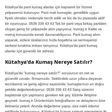
Kütahya’da parti kumaş alanlar için kapsamlı bir hizmet
yelpazemiz bulunuyor. Parti malı kumaşlar, genellikle uygun
fiyatlı olmaları nedeniyle tercih edilir ve biz de bu piyasada aktif
bir oyuncuyuz. 0536 336 43 43 Tek bir parti veya birkaç partiden
oluşan geniş bir yelpazede alım yapıyoruz. kumaş.tr Kalite ve
metraj konusunda esnek davranabiliyoruz. Parti kumaş alımı
yaparak, sizlere stoklarınızı hızla boşaltma ve sermayenizi
serbest bırakma imkanı tanıyoruz. Kütahya’da parti kumaş
alanlar için güvenilir bir adresiz.
Kütahya’da Kumaş Nereye Satılır?
Kütahya’da “kumaş nereye satılır?” sorusunun en net ve
güvenilir cevabı: firmamızdır. Sektördeki uzun yıllara dayanan
tecrübemiz ve geniş ağımız sayesinde, kumaşlarınızı en doğru
şekilde değerlendiriyoruz. 0536 336 43 43 Satış sürecini
başlatmak için yapmanız gereken tek şey, bizimle iletişime
geçmek. kumaş.tr Ürünlerinizin fotoğraflarını ve detaylarını bize
iletmeniz yeterli. Anında değerleme yapıp, size nakit ödeme
teklifinde bulunuyoruz. Kütahya’da kumaş satmak isteyenlerin ilk