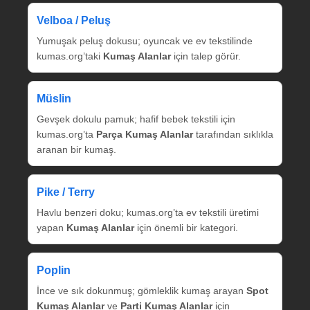
Velboa / Peluş
Yumuşak peluş dokusu; oyuncak ve ev tekstilinde
kumas.org’taki
Kumaş Alanlar
için talep görür.
Müslin
Gevşek dokulu pamuk; hafif bebek tekstili için
kumas.org’ta
Parça Kumaş Alanlar
tarafından sıklıkla
aranan bir kumaş.
Pike / Terry
Havlu benzeri doku; kumas.org’ta ev tekstili üretimi
yapan
Kumaş Alanlar
için önemli bir kategori.
Poplin
İnce ve sık dokunmuş; gömleklik kumaş arayan
Spot
Kumaş Alanlar
ve
Parti Kumaş Alanlar
için