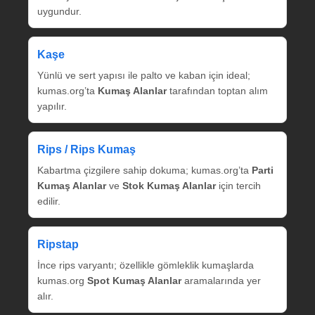
uygundur.
Kaşe
Yünlü ve sert yapısı ile palto ve kaban için ideal;
kumas.org’ta
Kumaş Alanlar
tarafından toptan alım
yapılır.
Rips / Rips Kumaş
Kabartma çizgilere sahip dokuma; kumas.org’ta
Parti
Kumaş Alanlar
ve
Stok Kumaş Alanlar
için tercih
edilir.
Ripstap
İnce rips varyantı; özellikle gömleklik kumaşlarda
kumas.org
Spot Kumaş Alanlar
aramalarında yer
alır.