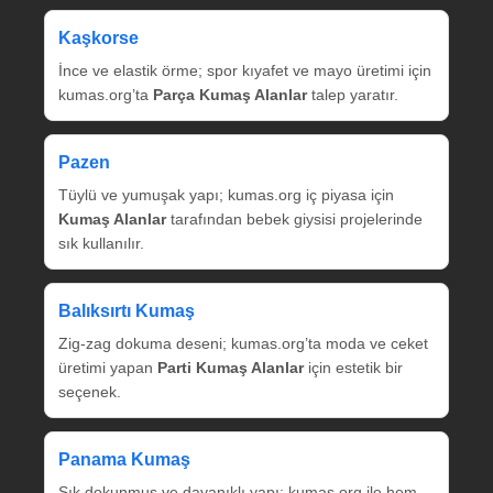
Kaşkorse
İnce ve elastik örme; spor kıyafet ve mayo üretimi için
kumas.org’ta
Parça Kumaş Alanlar
talep yaratır.
Pazen
Tüylü ve yumuşak yapı; kumas.org iç piyasa için
Kumaş Alanlar
tarafından bebek giysisi projelerinde
sık kullanılır.
Balıksırtı Kumaş
Zig‑zag dokuma deseni; kumas.org’ta moda ve ceket
üretimi yapan
Parti Kumaş Alanlar
için estetik bir
seçenek.
Panama Kumaş
Sık dokunmuş ve dayanıklı yapı; kumas.org ile hem