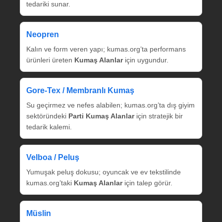
tedariki sunar.
Neopren
Kalın ve form veren yapı; kumas.org’ta performans
ürünleri üreten
Kumaş Alanlar
için uygundur.
Gore‑Tex / Membranlı Kumaş
Su geçirmez ve nefes alabilen; kumas.org’ta dış giyim
sektöründeki
Parti Kumaş Alanlar
için stratejik bir
tedarik kalemi.
Velboa / Peluş
Yumuşak peluş dokusu; oyuncak ve ev tekstilinde
kumas.org’taki
Kumaş Alanlar
için talep görür.
Müslin