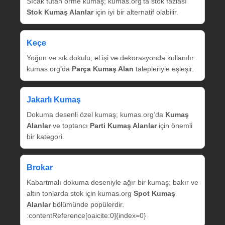
Sıcak tutan örme kumaş; kumas.org’ta stok fazlası
Stok Kumaş Alanlar
için iyi bir alternatif olabilir.
Keçe
Yoğun ve sık dokulu; el işi ve dekorasyonda kullanılır.
kumas.org’da
Parça Kumaş Alan
talepleriyle eşleşir.
Jakarlı Kumaş
Dokuma desenli özel kumaş; kumas.org’da
Kumaş
Alanlar
ve toptancı
Parti Kumaş Alanlar
için önemli
bir kategori.
Brokar
Kabartmalı dokuma deseniyle ağır bir kumaş; bakır ve
altın tonlarda stok için kumas.org
Spot Kumaş
Alanlar
bölümünde popülerdir.
:contentReference[oaicite:0]{index=0}