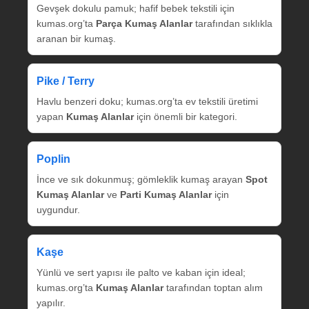
Gevşek dokulu pamuk; hafif bebek tekstili için
kumas.org’ta
Parça Kumaş Alanlar
tarafından sıklıkla
aranan bir kumaş.
Pike / Terry
Havlu benzeri doku; kumas.org’ta ev tekstili üretimi
yapan
Kumaş Alanlar
için önemli bir kategori.
Poplin
İnce ve sık dokunmuş; gömleklik kumaş arayan
Spot
Kumaş Alanlar
ve
Parti Kumaş Alanlar
için
uygundur.
Kaşe
Yünlü ve sert yapısı ile palto ve kaban için ideal;
kumas.org’ta
Kumaş Alanlar
tarafından toptan alım
yapılır.