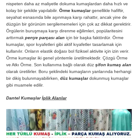
nispeten daha az maliyetle dokuma kumaşlardan daha hızlı ve
kolay bir şekilde yapılabilir.
Örme kumaşlar
genellikle hafiftir,
seyahat esnasında bile aşınmaya karşı rahattır, ancak yine de
düzgün bir görünüm sergilememeleri için çok az dikkat gerektirir.
Örgülerin buruşmaya karşı direnme eğilimleri, popülaritesini
arttırmak
penye parçası alan
için bir başka faktördür. Örme
kumaşlar, spor kıyafetleri gibi aktif kıyafetler tasarlamak için
kullanılır. Onların elastik doğası bol fiziksel aktivite için izin verir.
Örme kumaşlar iki genel yöntemle üretilmektedir. Çözgü Örme
ve Atkı Örme. Son kullanıma bağlı olarak düz
şifon
kumaş alan
olarak üretilirler. Boru şeklindeki kumaşların yanlarında herhangi
bir dikiş bulunmayabilirken,
düz kumaşlar
dokunmuş kumaşlar
gibi muamele edilir.
Dantel Kumaşlar
İplik Alanlar