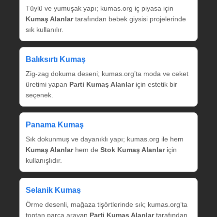
Tüylü ve yumuşak yapı; kumas.org iç piyasa için
Kumaş Alanlar
tarafından bebek giysisi projelerinde
sık kullanılır.
Balıksırtı Kumaş
Zig‑zag dokuma deseni; kumas.org’ta moda ve ceket
üretimi yapan
Parti Kumaş Alanlar
için estetik bir
seçenek.
Panama Kumaş
Sık dokunmuş ve dayanıklı yapı; kumas.org ile hem
Kumaş Alanlar
hem de
Stok Kumaş Alanlar
için
kullanışlıdır.
Selanik Kumaş
Örme desenli, mağaza tişörtlerinde sık; kumas.org’ta
toptan parça arayan
Parti Kumaş Alanlar
tarafından