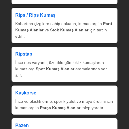
Rips / Rips Kumaş
Kabartma çizgilere sahip dokuma; kumas.org’ta
Parti
Kumaş Alanlar
ve
Stok Kumaş Alanlar
için tercih
edilir.
Ripstap
İnce rips varyantı; özellikle gömleklik kumaşlarda
kumas.org
Spot Kumaş Alanlar
aramalarında yer
alır.
Kaşkorse
İnce ve elastik örme; spor kıyafet ve mayo üretimi için
kumas.org’ta
Parça Kumaş Alanlar
talep yaratır.
Pazen