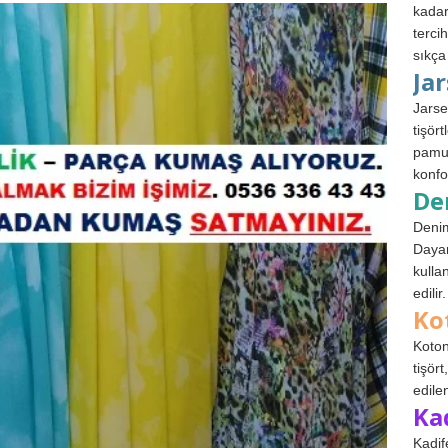
kadar
terci
sıkça
Ja
Jarse
tişör
pamuk
konfo
De
Denim
Dayan
kulla
edilir.
Ko
Koton
tişör
edile
Ka
Kadif