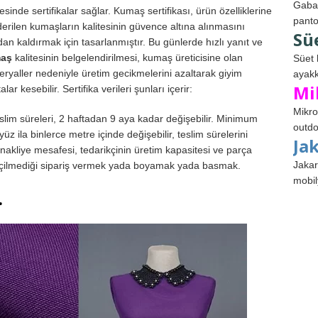
Gabar
esinde sertifikalar sağlar. Kumaş sertifikası, ürün özelliklerine
panto
derilen kumaşların kalitesinin güvence altına alınmasını
Sü
n kaldırmak için tasarlanmıştır. Bu günlerde hızlı yanıt ve
maş
kalitesinin belgelendirilmesi, kumaş üreticisine olan
Süet 
eryaller nedeniyle üretim gecikmelerini azaltarak giyim
ayakk
Mi
r kesebilir. Sertifika verileri şunları içerir:
Mikro
teslim süreleri, 2 haftadan 9 aya kadar değişebilir. Minimum
outdo
 ila binlerce metre içinde değişebilir, teslim sürelerini
Ja
nakliye mesafesi, tedarikçinin üretim kapasitesi ve parça
Jakar
eçilmediği sipariş vermek yada boyamak yada basmak.
mobil
.