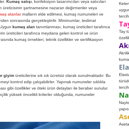
ler.
Kumaş satışı
, konfeksiyon tasarımcıları veya satıcıları
Keten
giyim üreticisinin şartnamesine nazaran değirmenler veya
uygun
maş alanlar
malların elde edilmesi, kumaş numuneleri ve
tercih
inden sonrasında gerçekleştirilir. Minimumlar, teslimat
Ta
r. Uygun
kumaş alan
tanımlanması, kumaş üreticileri tarafınca
Tay t
iyim üreticileri tarafınca meydana gelen kontrol ve ürün
özell
asında kumaş örnekleri, teknik özellikler ve sertifikasyon
Ak
Akril
kumaş
El
Elast
ır giyim
üreticilerine sık sık ücretsiz olarak sunulmaktadır. Bu
türüd
eyi kontrol edip çalışabilirler. Yapınak numuneler sıklıkla
tercih
sı gibi özellikler ve öteki ürün detayları ile beraber sunulur.
Na
kçilik yüksek öncelikli kriterler olduğunda, numuneler
Naylo
yapıs
As
Aseta