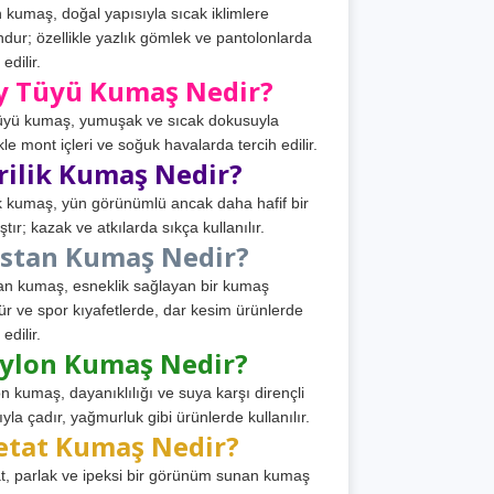
 kumaş, doğal yapısıyla sıcak iklimlere
dur; özellikle yazlık gömlek ve pantolonlarda
 edilir.
y Tüyü Kumaş Nedir?
üyü kumaş, yumuşak ve sıcak dokusuyla
ikle mont içleri ve soğuk havalarda tercih edilir.
rilik Kumaş Nedir?
ik kumaş, yün görünümlü ancak daha hafif bir
tır; kazak ve atkılarda sıkça kullanılır.
astan Kumaş Nedir?
an kumaş, esneklik sağlayan bir kumaş
ür ve spor kıyafetlerde, dar kesim ürünlerde
 edilir.
ylon Kumaş Nedir?
n kumaş, dayanıklılığı ve suya karşı dirençli
ıyla çadır, yağmurluk gibi ürünlerde kullanılır.
etat Kumaş Nedir?
t, parlak ve ipeksi bir görünüm sunan kumaş