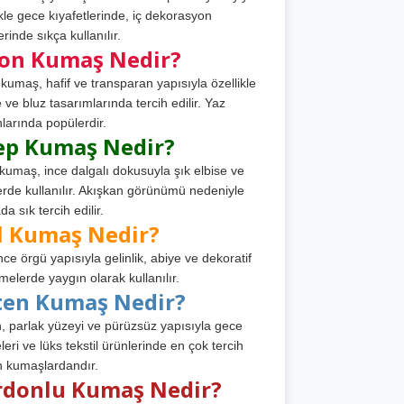
ikle gece kıyafetlerinde, iç dekorasyon
rinde sıkça kullanılır.
fon Kumaş Nedir?
 kumaş, hafif ve transparan yapısıyla özellikle
e ve bluz tasarımlarında tercih edilir. Yaz
larında popülerdir.
ep Kumaş Nedir?
kumaş, ince dalgalı dokusuyla şık elbise ve
erde kullanılır. Akışkan görünümü nedeniyle
a sık tercih edilir.
l Kumaş Nedir?
ince örgü yapısıyla gelinlik, abiye ve dekoratif
melerde yaygın olarak kullanılır.
ten Kumaş Nedir?
, parlak yüzeyi ve pürüzsüz yapısıyla gece
leri ve lüks tekstil ürünlerinde en çok tercih
n kumaşlardandır.
rdonlu Kumaş Nedir?