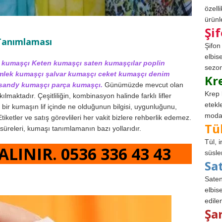
özell
ürünle
Şi
Tanımlaması
Şifon
elbis
 kumaşçı Keten kumaşçı saten kumaşçılar poplin
sezon
ömlek kumaşçı şalvar kumaşçı ceket kumaşçı denim
Kr
sandy kumaşçı parça kumaşçı.
Günümüzde mevcut olan
Krep 
ılmaktadır. Çeşitliliğin, kombinasyon halinde farklı lifler
etekl
, bir kumaşın lif içinde ne olduğunun bilgisi, uygunluğunu,
modad
tiketler ve satış görevlileri her vakit bizlere rehberlik edemez.
Tü
süreleri, kumaşı tanımlamanın bazı yollarıdır.
Tül, 
LINIR. 0536 336 43 43
süsle
Sa
Saten
elbise
edile
Şa