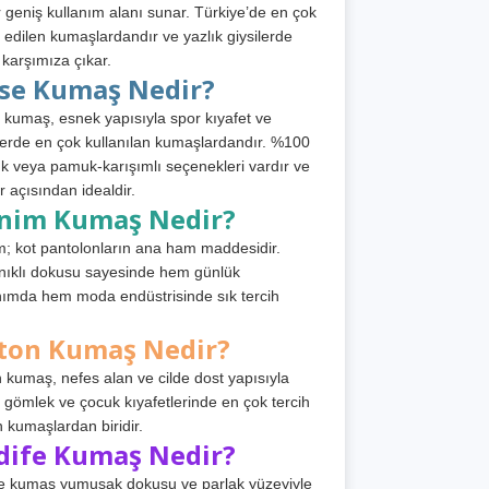
 geniş kullanım alanı sunar. Türkiye’de en çok
h edilen kumaşlardandır ve yazlık giysilerde
 karşımıza çıkar.
rse Kumaş Nedir?
 kumaş, esnek yapısıyla spor kıyafet ve
tlerde en çok kullanılan kumaşlardandır. %100
 veya pamuk-karışımlı seçenekleri vardır ve
r açısından idealdir.
nim Kumaş Nedir?
; kot pantolonların ana ham maddesidir.
ıklı dokusu sayesinde hem günlük
nımda hem moda endüstrisinde sık tercih
ton Kumaş Nedir?
 kumaş, nefes alan ve cilde dost yapısıyla
t, gömlek ve çocuk kıyafetlerinde en çok tercih
n kumaşlardan biridir.
dife Kumaş Nedir?
e kumaş yumuşak dokusu ve parlak yüzeyiyle