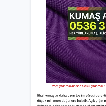
Parti gabardin alanlar. Likralı gabardin.
İthal kumaşlar daha uzun teslim süresi gerek
düşük minimum değerlere haizdir. Açık yığın m
değerlere haizdir ve çoğu zaman giyim
onlin