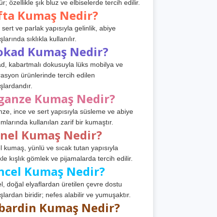
r; özellikle şık bluz ve elbiselerde tercih edilir.
fta Kumaş Nedir?
 sert ve parlak yapısıyla gelinlik, abiye
arında sıklıkla kullanılır.
okad Kumaş Nedir?
d, kabartmalı dokusuyla lüks mobilya ve
asyon ürünlerinde tercih edilen
lardandır.
ganze Kumaş Nedir?
ze, ince ve sert yapısıyla süsleme ve abiye
ımlarında kullanılan zarif bir kumaştır.
anel Kumaş Nedir?
l kumaş, yünlü ve sıcak tutan yapısıyla
kle kışlık gömlek ve pijamalarda tercih edilir.
ncel Kumaş Nedir?
l, doğal elyaflardan üretilen çevre dostu
lardan biridir; nefes alabilir ve yumuşaktır.
bardin Kumaş Nedir?