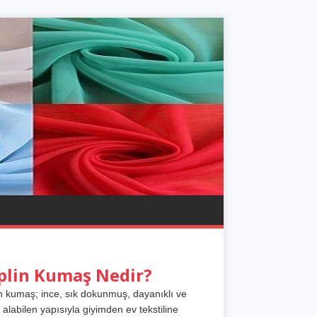
plin Kumaş Nedir?
n kumaş; ince, sık dokunmuş, dayanıklı ve
 alabilen yapısıyla giyimden ev tekstiline