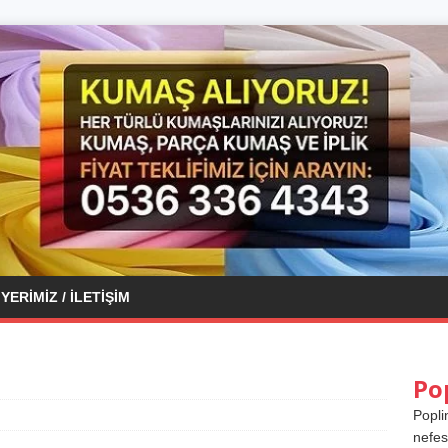
YERIMIZ / İLETIŞIM
Po
Popli
nefes