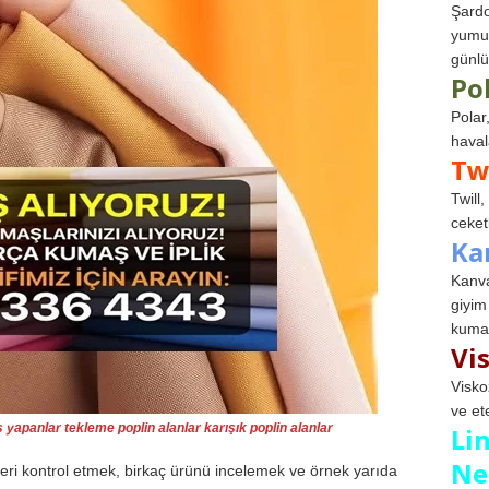
Şardo
yumuş
günlü
Po
Polar
haval
Tw
Twill
ceketl
Ka
Kanva
giyim
kumaş
Vi
Visko
ve et
ış yapanlar tekleme poplin alanlar karışık poplin alanlar
Li
Ne
imleri kontrol etmek, birkaç ürünü incelemek ve örnek yarıda