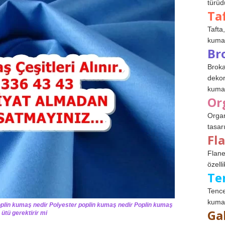
türüdü
Ta
Tafta,
kumaşl
Br
Broka
dekor
kumaş
Or
Organ
tasar
Fl
Flane
özelli
Te
Tence
kumaş
lin kumaş nedir Polyester poplin kumaş nedir Poplin kumaş
Ga
ütü gerektirir mi