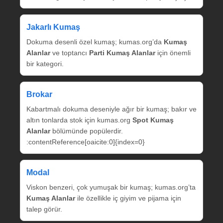
Jakarlı Kumaş
Dokuma desenli özel kumaş; kumas.org’da
Kumaş
Alanlar
ve toptancı
Parti Kumaş Alanlar
için önemli
bir kategori.
Brokar
Kabartmalı dokuma deseniyle ağır bir kumaş; bakır ve
altın tonlarda stok için kumas.org
Spot Kumaş
Alanlar
bölümünde popülerdir.
:contentReference[oaicite:0]{index=0}
Modal
Viskon benzeri, çok yumuşak bir kumaş; kumas.org’ta
Kumaş Alanlar
ile özellikle iç giyim ve pijama için
talep görür.