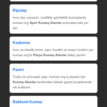
Ripstap
İnce rips varyantı; özellikle gömleklik kumaşlarda
kumas.org
Spot Kumaş Alanlar
aramalarında yer
alır.
Kaşkorse
İnce ve elastik örme; spor kıyafet ve mayo üretimi için
kumas.org’ta
Parça Kumaş Alanlar
talep yaratır.
Pazen
Tüylü ve yumuşak yapı; kumas.org iç piyasa için
Kumaş Alanlar
tarafından bebek giysisi projelerinde
sık kullanılır.
Balıksırtı Kumaş