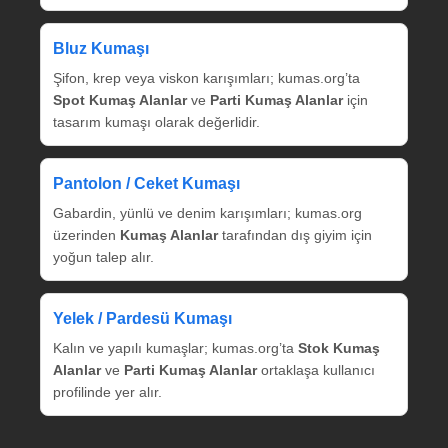
Bluz Kumaşı
Şifon, krep veya viskon karışımları; kumas.org’ta
Spot Kumaş Alanlar
ve
Parti Kumaş Alanlar
için
tasarım kumaşı olarak değerlidir.
Pantolon / Ceket Kumaşı
Gabardin, yünlü ve denim karışımları; kumas.org
üzerinden
Kumaş Alanlar
tarafından dış giyim için
yoğun talep alır.
Yelek / Pardesü Kumaşı
Kalın ve yapılı kumaşlar; kumas.org’ta
Stok Kumaş
Alanlar
ve
Parti Kumaş Alanlar
ortaklaşa kullanıcı
profilinde yer alır.