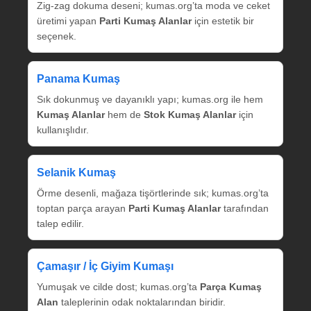
Zig‑zag dokuma deseni; kumas.org’ta moda ve ceket
üretimi yapan
Parti Kumaş Alanlar
için estetik bir
seçenek.
Panama Kumaş
Sık dokunmuş ve dayanıklı yapı; kumas.org ile hem
Kumaş Alanlar
hem de
Stok Kumaş Alanlar
için
kullanışlıdır.
Selanik Kumaş
Örme desenli, mağaza tişörtlerinde sık; kumas.org’ta
toptan parça arayan
Parti Kumaş Alanlar
tarafından
talep edilir.
Çamaşır / İç Giyim Kumaşı
Yumuşak ve cilde dost; kumas.org’ta
Parça Kumaş
Alan
taleplerinin odak noktalarından biridir.