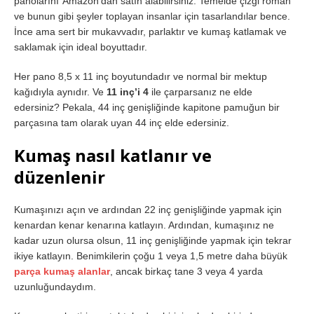
panolarını’ Amazon’dan satın alabilirsiniz. Temelde çizgi roman
ve bunun gibi şeyler toplayan insanlar için tasarlandılar bence.
İnce ama sert bir mukavvadır, parlaktır ve kumaş katlamak ve
saklamak için ideal boyuttadır.
Her pano 8,5 x 11 inç boyutundadır ve normal bir mektup
kağıdıyla aynıdır. Ve
11 inç’i 4
ile çarparsanız ne elde
edersiniz? Pekala, 44 inç genişliğinde kapitone pamuğun bir
parçasına tam olarak uyan 44 inç elde edersiniz.
Kumaş nasıl katlanır ve
düzenlenir
Kumaşınızı açın ve ardından 22 inç genişliğinde yapmak için
kenardan kenar kenarına katlayın. Ardından, kumaşınız ne
kadar uzun olursa olsun, 11 inç genişliğinde yapmak için tekrar
ikiye katlayın. Benimkilerin çoğu 1 veya 1,5 metre daha büyük
parça kumaş alanlar
, ancak birkaç tane 3 veya 4 yarda
uzunluğundaydım.