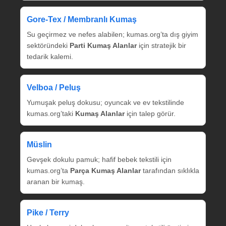
Gore‑Tex / Membranlı Kumaş
Su geçirmez ve nefes alabilen; kumas.org’ta dış giyim
sektöründeki
Parti Kumaş Alanlar
için stratejik bir
tedarik kalemi.
Velboa / Peluş
Yumuşak peluş dokusu; oyuncak ve ev tekstilinde
kumas.org’taki
Kumaş Alanlar
için talep görür.
Müslin
Gevşek dokulu pamuk; hafif bebek tekstili için
kumas.org’ta
Parça Kumaş Alanlar
tarafından sıklıkla
aranan bir kumaş.
Pike / Terry