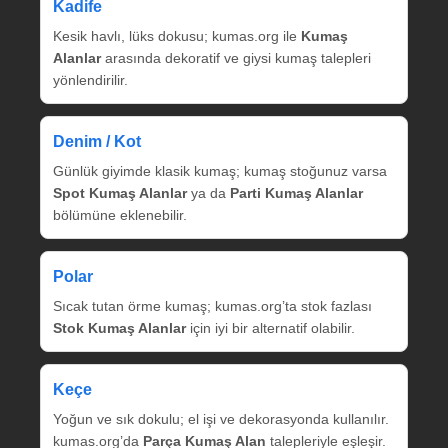
Kadife
Kesik havlı, lüks dokusu; kumas.org ile
Kumaş
Alanlar
arasında dekoratif ve giysi kumaş talepleri
yönlendirilir.
Denim / Kot
Günlük giyimde klasik kumaş; kumaş stoğunuz varsa
Spot Kumaş Alanlar
ya da
Parti Kumaş Alanlar
bölümüne eklenebilir.
Polar
Sıcak tutan örme kumaş; kumas.org’ta stok fazlası
Stok Kumaş Alanlar
için iyi bir alternatif olabilir.
Keçe
Yoğun ve sık dokulu; el işi ve dekorasyonda kullanılır.
kumas.org’da
Parça Kumaş Alan
talepleriyle eşleşir.