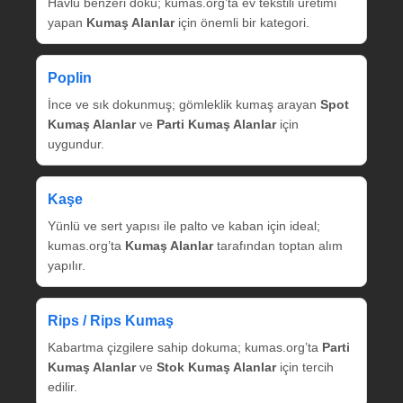
Havlu benzeri doku; kumas.org’ta ev tekstili üretimi
yapan
Kumaş Alanlar
için önemli bir kategori.
Poplin
İnce ve sık dokunmuş; gömleklik kumaş arayan
Spot
Kumaş Alanlar
ve
Parti Kumaş Alanlar
için
uygundur.
Kaşe
Yünlü ve sert yapısı ile palto ve kaban için ideal;
kumas.org’ta
Kumaş Alanlar
tarafından toptan alım
yapılır.
Rips / Rips Kumaş
Kabartma çizgilere sahip dokuma; kumas.org’ta
Parti
Kumaş Alanlar
ve
Stok Kumaş Alanlar
için tercih
edilir.