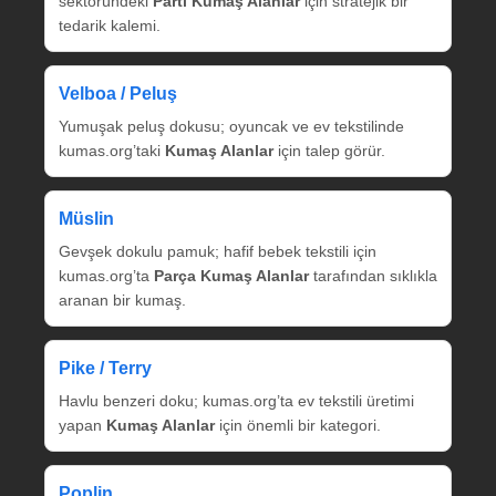
sektöründeki
Parti Kumaş Alanlar
için stratejik bir
tedarik kalemi.
Velboa / Peluş
Yumuşak peluş dokusu; oyuncak ve ev tekstilinde
kumas.org’taki
Kumaş Alanlar
için talep görür.
Müslin
Gevşek dokulu pamuk; hafif bebek tekstili için
kumas.org’ta
Parça Kumaş Alanlar
tarafından sıklıkla
aranan bir kumaş.
Pike / Terry
Havlu benzeri doku; kumas.org’ta ev tekstili üretimi
yapan
Kumaş Alanlar
için önemli bir kategori.
Poplin