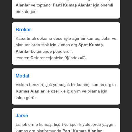
Alanlar
ve toptancı
Parti Kumaş Alanlar
için önemli
bir kategori.
Brokar
Kabartmalı dokuma deseniyle ağır bir kumaş; bakır ve
altın tonlarda stok için kumas.org
Spot Kumaş
Alanlar
bölümünde popülerdir.
:contentReference[oaicite:0]{index=0}
Modal
Viskon benzeri, çok yumuşak bir kumaş; kumas.org’ta
Kumaş Alanlar
ile özellikle iç giyim ve pijama için
talep görür.
Jarse
Esnek örme kumaş, tişört ve spor kıyafetlerde yaygın;
kumas.org platformunda
Parti Kumaş Alanlar