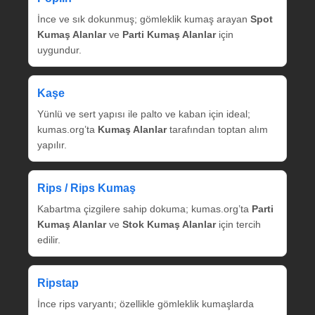
İnce ve sık dokunmuş; gömleklik kumaş arayan
Spot
Kumaş Alanlar
ve
Parti Kumaş Alanlar
için
uygundur.
Kaşe
Yünlü ve sert yapısı ile palto ve kaban için ideal;
kumas.org’ta
Kumaş Alanlar
tarafından toptan alım
yapılır.
Rips / Rips Kumaş
Kabartma çizgilere sahip dokuma; kumas.org’ta
Parti
Kumaş Alanlar
ve
Stok Kumaş Alanlar
için tercih
edilir.
Ripstap
İnce rips varyantı; özellikle gömleklik kumaşlarda