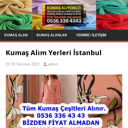
KUMAŞ ALAN
KUMAŞ ALANLAR
YERIMIZ / İLETIŞIM
Kumaş Alım Yerleri İstanbul
28 Temmuz 2022
admin