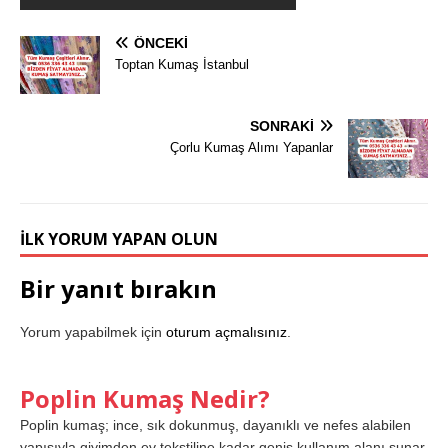
ÖNCEKI
Toptan Kumaş İstanbul
SONRAKI
Çorlu Kumaş Alımı Yapanlar
İLK YORUM YAPAN OLUN
Bir yanıt bırakın
Yorum yapabilmek için
oturum açmalısınız
.
Poplin Kumaş Nedir?
Poplin kumaş; ince, sık dokunmuş, dayanıklı ve nefes alabilen
yapısıyla giyimden ev tekstiline kadar geniş kullanım alanı sunar.