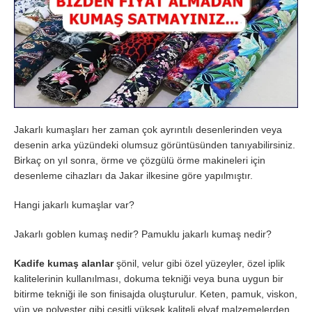
Jakarlı kumaşları her zaman çok ayrıntılı desenlerinden veya
desenin arka yüzündeki olumsuz görüntüsünden tanıyabilirsiniz.
Birkaç on yıl sonra, örme ve çözgülü örme makineleri için
desenleme cihazları da Jakar ilkesine göre yapılmıştır.
Hangi jakarlı kumaşlar var?
Jakarlı goblen kumaş nedir? Pamuklu jakarlı kumaş nedir?
Kadife kumaş alanlar
şönil, velur gibi özel yüzeyler, özel iplik
kalitelerinin kullanılması, dokuma tekniği veya buna uygun bir
bitirme tekniği ile son finisajda oluşturulur. Keten, pamuk, viskon,
yün ve polyester gibi çeşitli yüksek kaliteli elyaf malzemelerden