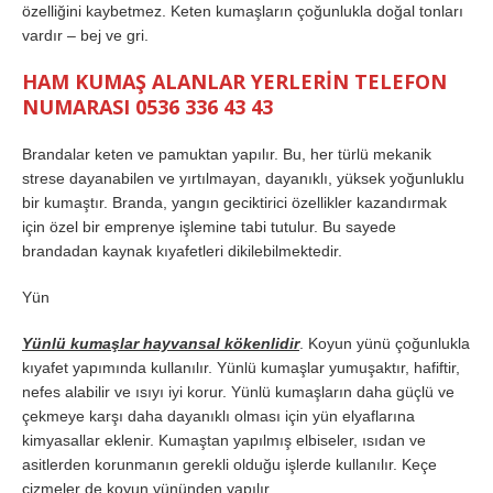
özelliğini kaybetmez. Keten kumaşların çoğunlukla doğal tonları
vardır – bej ve gri.
HAM KUMAŞ ALANLAR YERLERİN TELEFON
NUMARASI 0536 336 43 43
Brandalar keten ve pamuktan yapılır. Bu, her türlü mekanik
strese dayanabilen ve yırtılmayan, dayanıklı, yüksek yoğunluklu
bir kumaştır. Branda, yangın geciktirici özellikler kazandırmak
için özel bir emprenye işlemine tabi tutulur. Bu sayede
brandadan kaynak kıyafetleri dikilebilmektedir.
Yün
Yünlü kumaşlar hayvansal kökenlidir
. Koyun yünü çoğunlukla
kıyafet yapımında kullanılır. Yünlü kumaşlar yumuşaktır, hafiftir,
nefes alabilir ve ısıyı iyi korur. Yünlü kumaşların daha güçlü ve
çekmeye karşı daha dayanıklı olması için yün elyaflarına
kimyasallar eklenir. Kumaştan yapılmış elbiseler, ısıdan ve
asitlerden korunmanın gerekli olduğu işlerde kullanılır. Keçe
çizmeler de koyun yününden yapılır.