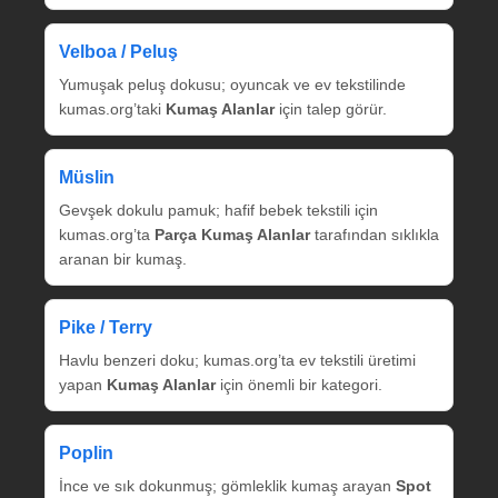
Velboa / Peluş
Yumuşak peluş dokusu; oyuncak ve ev tekstilinde
kumas.org’taki
Kumaş Alanlar
için talep görür.
Müslin
Gevşek dokulu pamuk; hafif bebek tekstili için
kumas.org’ta
Parça Kumaş Alanlar
tarafından sıklıkla
aranan bir kumaş.
Pike / Terry
Havlu benzeri doku; kumas.org’ta ev tekstili üretimi
yapan
Kumaş Alanlar
için önemli bir kategori.
Poplin
İnce ve sık dokunmuş; gömleklik kumaş arayan
Spot