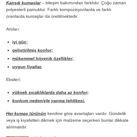
Karışık kumaşlar
– bileşim bakımından farklıdır. Çoğu zaman
polyesterli pamuktur. Farklı kompozisyonlarda ve farklı
oranlarda kumaşlar da üretilmektedir.
Artıları:
iyi güç;
geliştirilmiş konfor;
mükemmel hijyenik özellikler;
uygun fiyatlar.
Eksileri:
yüksek sıcaklıklarda daha az konfor;
kıvılcım nedeniyle yanma tehlikesi.
Her kumaş türünün
kendine göre avantajları vardır. Gündelik
veya iş kıyafetleri dikmek için malzeme seçerken bunlar dikkate
alınmalıdır.