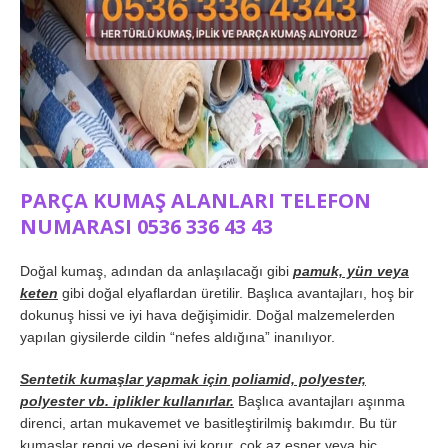
PARÇA KUMAŞ ALANLARI TELEFON
NUMARASI 0536 336 43 43
Doğal kumaş, adından da anlaşılacağı gibi
pamuk, yün veya
keten
gibi doğal elyaflardan üretilir. Başlıca avantajları, hoş bir
dokunuş hissi ve iyi hava değişimidir. Doğal malzemelerden
yapılan giysilerde cildin “nefes aldığına” inanılıyor.
Sentetik kumaşlar yapmak için poliamid, polyester,
polyester vb. iplikler kullanırlar.
Başlıca avantajları aşınma
direnci, artan mukavemet ve basitleştirilmiş bakımdır. Bu tür
kumaşlar rengi ve deseni iyi korur, çok az esner veya hiç