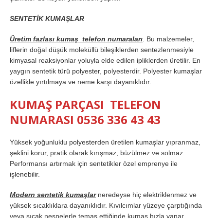
SENTETİK KUMAŞLAR
Üretim fazlası kumaş telefon numaraları
. Bu malzemeler,
liflerin doğal düşük moleküllü bileşiklerden sentezlenmesiyle
kimyasal reaksiyonlar yoluyla elde edilen ipliklerden üretilir. En
yaygın sentetik türü polyester, polyesterdir. Polyester kumaşlar
özellikle yırtılmaya ve neme karşı dayanıklıdır.
KUMAŞ PARÇASI TELEFON
NUMARASI 0536 336 43 43
Yüksek yoğunluklu polyesterden üretilen kumaşlar yıpranmaz,
şeklini korur, pratik olarak kırışmaz, büzülmez ve solmaz.
Performansı artırmak için sentetikler özel emprenye ile
işlenebilir.
Modern sentetik kumaşlar
neredeyse hiç elektriklenmez ve
yüksek sıcaklıklara dayanıklıdır. Kıvılcımlar yüzeye çarptığında
veya sıcak nesnelerle temas ettiğinde kumaş hızla yanar.