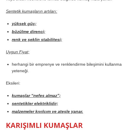
Sentetik kumaşların artıları:
yüksek güç;
büzülme direnci;
renk ve şeklin stabilitesi;
Uygun Fiyat;
herhangi bir emprenye ve renklendirme bileşimini kullanma
yeteneği.
Eksileri:
kumaşlar “nefes almaz”;
sentetikler elektriklidir;
malzemeler kıvılcım ve ateşle yanar.
KARIŞIMLI KUMAŞLAR