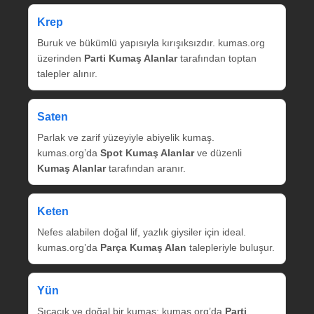
Krep
Buruk ve bükümlü yapısıyla kırışıksızdır. kumas.org
üzerinden
Parti Kumaş Alanlar
tarafından toptan
talepler alınır.
Saten
Parlak ve zarif yüzeyiyle abiyelik kumaş.
kumas.org’da
Spot Kumaş Alanlar
ve düzenli
Kumaş Alanlar
tarafından aranır.
Keten
Nefes alabilen doğal lif, yazlık giysiler için ideal.
kumas.org’da
Parça Kumaş Alan
talepleriyle buluşur.
Yün
Sıcacık ve doğal bir kumaş; kumas.org’da
Parti