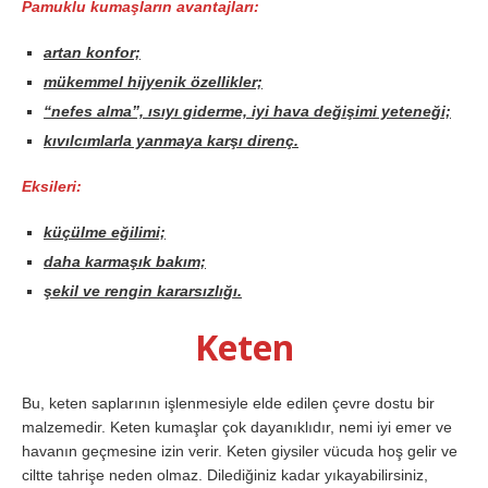
Pamuklu kumaşların avantajları:
artan konfor;
mükemmel hijyenik özellikler;
“nefes alma”, ısıyı giderme, iyi hava değişimi yeteneği;
kıvılcımlarla yanmaya karşı direnç.
Eksileri:
küçülme eğilimi;
daha karmaşık bakım;
şekil ve rengin kararsızlığı.
Keten
Bu, keten saplarının işlenmesiyle elde edilen çevre dostu bir
malzemedir. Keten kumaşlar çok dayanıklıdır, nemi iyi emer ve
havanın geçmesine izin verir. Keten giysiler vücuda hoş gelir ve
ciltte tahrişe neden olmaz. Dilediğiniz kadar yıkayabilirsiniz,