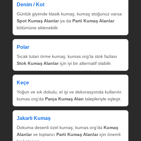
Denim / Kot
Günlük giyimde klasik kumaş; kumaş stoğunuz varsa
Spot Kumaş Alanlar
ya da
Parti Kumaş Alanlar
bölümüne eklenebilir.
Polar
Sıcak tutan örme kumaş; kumas.org’ta stok fazlası
Stok Kumaş Alanlar
için iyi bir alternatif olabilir.
Keçe
Yoğun ve sık dokulu; el işi ve dekorasyonda kullanılır.
kumas.org’da
Parça Kumaş Alan
talepleriyle eşleşir.
Jakarlı Kumaş
Dokuma desenli özel kumaş; kumas.org’da
Kumaş
Alanlar
ve toptancı
Parti Kumaş Alanlar
için önemli