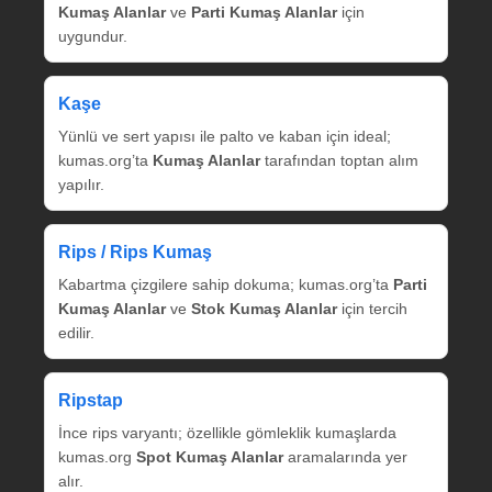
Kumaş Alanlar
ve
Parti Kumaş Alanlar
için
uygundur.
Kaşe
Yünlü ve sert yapısı ile palto ve kaban için ideal;
kumas.org’ta
Kumaş Alanlar
tarafından toptan alım
yapılır.
Rips / Rips Kumaş
Kabartma çizgilere sahip dokuma; kumas.org’ta
Parti
Kumaş Alanlar
ve
Stok Kumaş Alanlar
için tercih
edilir.
Ripstap
İnce rips varyantı; özellikle gömleklik kumaşlarda
kumas.org
Spot Kumaş Alanlar
aramalarında yer
alır.