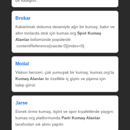
bir kategori.
Brokar
Kabartmalı dokuma deseniyle ağır bir kumaş; bakır ve
altın tonlarda stok için kumas.org
Spot Kumaş
Alanlar
bölümünde popülerdir.
:contentReference[oaicite:0]{index=0}
Modal
Viskon benzeri, çok yumuşak bir kumaş; kumas.org’ta
Kumaş Alanlar
ile özellikle iç giyim ve pijama için
talep görür.
Jarse
Esnek örme kumaş, tişört ve spor kıyafetlerde yaygın;
kumas.org platformunda
Parti Kumaş Alanlar
tarafından sık alımı yapılır.