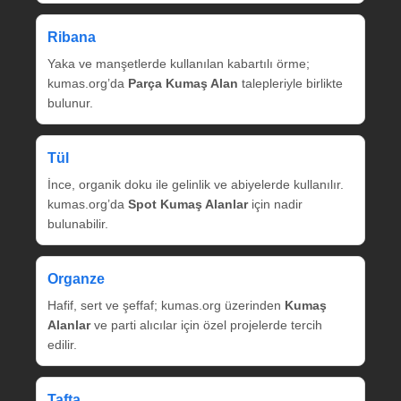
Ribana
Yaka ve manşetlerde kullanılan kabartılı örme;
kumas.org’da
Parça Kumaş Alan
talepleriyle birlikte
bulunur.
Tül
İnce, organik doku ile gelinlik ve abiyelerde kullanılır.
kumas.org’da
Spot Kumaş Alanlar
için nadir
bulunabilir.
Organze
Hafif, sert ve şeffaf; kumas.org üzerinden
Kumaş
Alanlar
ve parti alıcılar için özel projelerde tercih
edilir.
Tafta