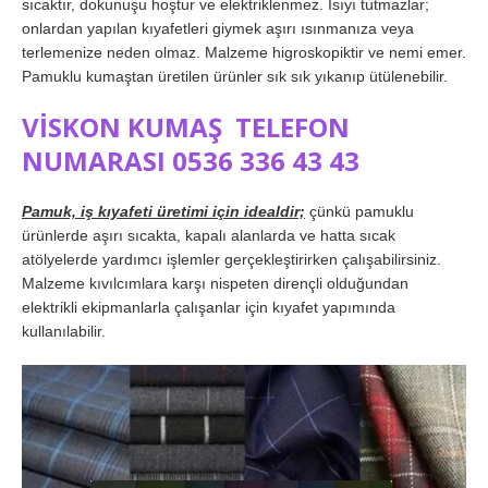
sıcaktır, dokunuşu hoştur ve elektriklenmez. Isıyı tutmazlar;
onlardan yapılan kıyafetleri giymek aşırı ısınmanıza veya
terlemenize neden olmaz. Malzeme higroskopiktir ve nemi emer.
Pamuklu kumaştan üretilen ürünler sık ​​sık yıkanıp ütülenebilir.
VİSKON KUMAŞ TELEFON
NUMARASI 0536 336 43 43
Pamuk, iş kıyafeti üretimi için idealdir;
çünkü pamuklu
ürünlerde aşırı sıcakta, kapalı alanlarda ve hatta sıcak
atölyelerde yardımcı işlemler gerçekleştirirken çalışabilirsiniz.
Malzeme kıvılcımlara karşı nispeten dirençli olduğundan
elektrikli ekipmanlarla çalışanlar için kıyafet yapımında
kullanılabilir.