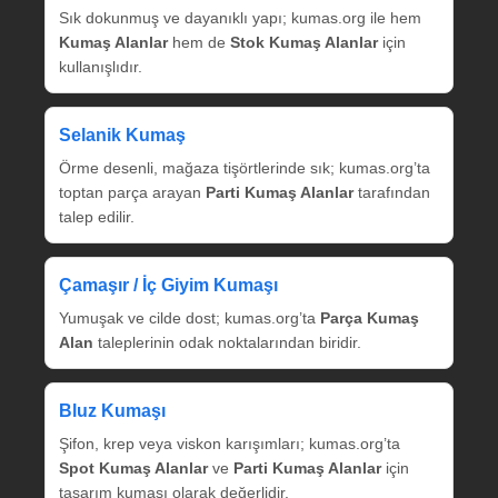
Sık dokunmuş ve dayanıklı yapı; kumas.org ile hem
Kumaş Alanlar
hem de
Stok Kumaş Alanlar
için
kullanışlıdır.
Selanik Kumaş
Örme desenli, mağaza tişörtlerinde sık; kumas.org’ta
toptan parça arayan
Parti Kumaş Alanlar
tarafından
talep edilir.
Çamaşır / İç Giyim Kumaşı
Yumuşak ve cilde dost; kumas.org’ta
Parça Kumaş
Alan
taleplerinin odak noktalarından biridir.
Bluz Kumaşı
Şifon, krep veya viskon karışımları; kumas.org’ta
Spot Kumaş Alanlar
ve
Parti Kumaş Alanlar
için
tasarım kumaşı olarak değerlidir.