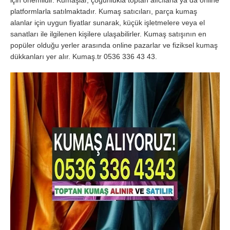
için önemlidir. Kumaşlar, çoğunlukla toptan alıcılarla ya da online
platformlarla satılmaktadır. Kumaş satıcıları, parça kumaş
alanlar için uygun fiyatlar sunarak, küçük işletmelere veya el
sanatları ile ilgilenen kişilere ulaşabilirler. Kumaş satışının en
popüler olduğu yerler arasında online pazarlar ve fiziksel kumaş
dükkanları yer alır. Kumaş.tr 0536 336 43 43.