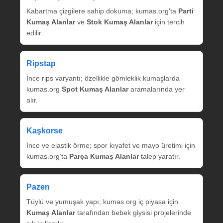
Kabartma çizgilere sahip dokuma; kumas.org’ta
Parti
Kumaş Alanlar
ve
Stok Kumaş Alanlar
için tercih
edilir.
Ripstap
İnce rips varyantı; özellikle gömleklik kumaşlarda
kumas.org
Spot Kumaş Alanlar
aramalarında yer
alır.
Kaşkorse
İnce ve elastik örme; spor kıyafet ve mayo üretimi için
kumas.org’ta
Parça Kumaş Alanlar
talep yaratır.
Pazen
Tüylü ve yumuşak yapı; kumas.org iç piyasa için
Kumaş Alanlar
tarafından bebek giysisi projelerinde