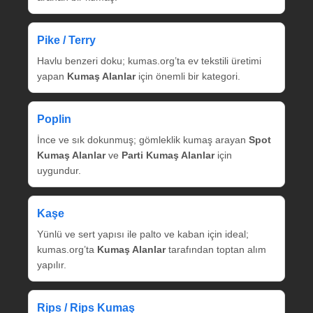
Pike / Terry
Havlu benzeri doku; kumas.org’ta ev tekstili üretimi
yapan
Kumaş Alanlar
için önemli bir kategori.
Poplin
İnce ve sık dokunmuş; gömleklik kumaş arayan
Spot
Kumaş Alanlar
ve
Parti Kumaş Alanlar
için
uygundur.
Kaşe
Yünlü ve sert yapısı ile palto ve kaban için ideal;
kumas.org’ta
Kumaş Alanlar
tarafından toptan alım
yapılır.
Rips / Rips Kumaş