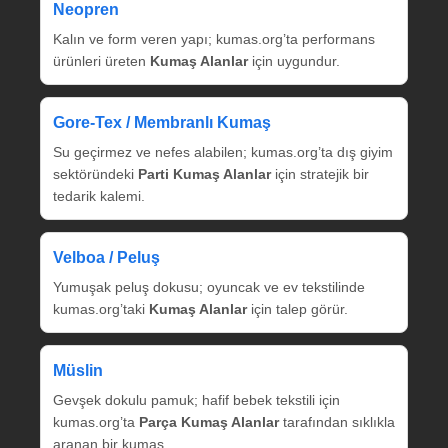
Neopren
Kalın ve form veren yapı; kumas.org’ta performans
ürünleri üreten
Kumaş Alanlar
için uygundur.
Gore‑Tex / Membranlı Kumaş
Su geçirmez ve nefes alabilen; kumas.org’ta dış giyim
sektöründeki
Parti Kumaş Alanlar
için stratejik bir
tedarik kalemi.
Velboa / Peluş
Yumuşak peluş dokusu; oyuncak ve ev tekstilinde
kumas.org’taki
Kumaş Alanlar
için talep görür.
Müslin
Gevşek dokulu pamuk; hafif bebek tekstili için
kumas.org’ta
Parça Kumaş Alanlar
tarafından sıklıkla
aranan bir kumaş.