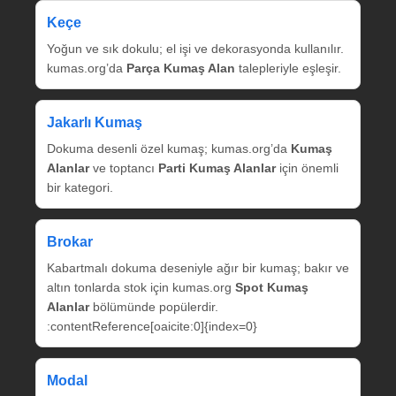
Keçe
Yoğun ve sık dokulu; el işi ve dekorasyonda kullanılır.
kumas.org’da
Parça Kumaş Alan
talepleriyle eşleşir.
Jakarlı Kumaş
Dokuma desenli özel kumaş; kumas.org’da
Kumaş
Alanlar
ve toptancı
Parti Kumaş Alanlar
için önemli
bir kategori.
Brokar
Kabartmalı dokuma deseniyle ağır bir kumaş; bakır ve
altın tonlarda stok için kumas.org
Spot Kumaş
Alanlar
bölümünde popülerdir.
:contentReference[oaicite:0]{index=0}
Modal