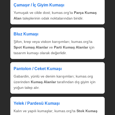
Çamaşır / İç Giyim Kumaşı
Yumuşak ve cilde dost; kumas.org’ta
Parça Kumaş
Alan
taleplerinin odak noktalarından biridir.
Bluz Kumaşı
Şifon, krep veya viskon karışımları; kumas.org’ta
Spot Kumaş Alanlar
ve
Parti Kumaş Alanlar
için
tasarım kumaşı olarak değerlidir.
Pantolon / Ceket Kumaşı
Gabardin, yünlü ve denim karışımları; kumas.org
üzerinden
Kumaş Alanlar
tarafından dış giyim için
yoğun talep alır.
Yelek / Pardesü Kumaşı
Kalın ve yapılı kumaşlar; kumas.org’ta
Stok Kumaş