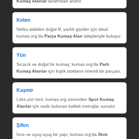
Kumaş Alanlar
tarafından aranır.
Keten
Nefes alabilen doğal lif, yazlık giysiler için ideal.
kumas.org’da
Parça Kumaş Alan
talepleriyle buluşur.
Yün
Sıcacık ve doğal bir kumaş; kumas.org’da
Parti
Kumaş Alanlar
için kışlık stokların önemli bir parçası.
Kaşmir
Lüks yün türü; kumas.org üzerinden
Spot Kumaş
Alanlar
için nadir bulunan kaliteli metrajlar sunulur.
Şifon
İnce ve uçuş uçuş bir yapı; kumas.org’da
Stok