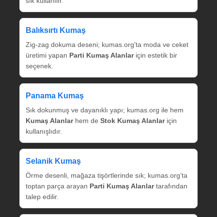
sık kullanılır.
Balıksırtı Kumaş
Zig‑zag dokuma deseni; kumas.org’ta moda ve ceket
üretimi yapan
Parti Kumaş Alanlar
için estetik bir
seçenek.
Panama Kumaş
Sık dokunmuş ve dayanıklı yapı; kumas.org ile hem
Kumaş Alanlar
hem de
Stok Kumaş Alanlar
için
kullanışlıdır.
Selanik Kumaş
Örme desenli, mağaza tişörtlerinde sık; kumas.org’ta
toptan parça arayan
Parti Kumaş Alanlar
tarafından
talep edilir.