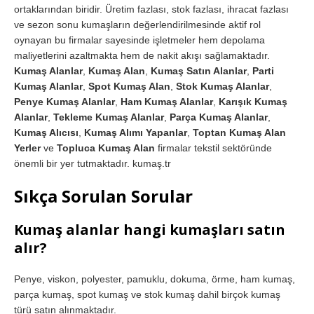
ortaklarından biridir. Üretim fazlası, stok fazlası, ihracat fazlası
ve sezon sonu kumaşların değerlendirilmesinde aktif rol
oynayan bu firmalar sayesinde işletmeler hem depolama
maliyetlerini azaltmakta hem de nakit akışı sağlamaktadır.
Kumaş Alanlar
,
Kumaş Alan
,
Kumaş Satın Alanlar
,
Parti
Kumaş Alanlar
,
Spot Kumaş Alan
,
Stok Kumaş Alanlar
,
Penye Kumaş Alanlar
,
Ham Kumaş Alanlar
,
Karışık Kumaş
Alanlar
,
Tekleme Kumaş Alanlar
,
Parça Kumaş Alanlar
,
Kumaş Alıcısı
,
Kumaş Alımı Yapanlar
,
Toptan Kumaş Alan
Yerler
ve
Topluca Kumaş Alan
firmalar tekstil sektöründe
önemli bir yer tutmaktadır. kumaş.tr
Sıkça Sorulan Sorular
Kumaş alanlar hangi kumaşları satın
alır?
Penye, viskon, polyester, pamuklu, dokuma, örme, ham kumaş,
parça kumaş, spot kumaş ve stok kumaş dahil birçok kumaş
türü satın alınmaktadır.