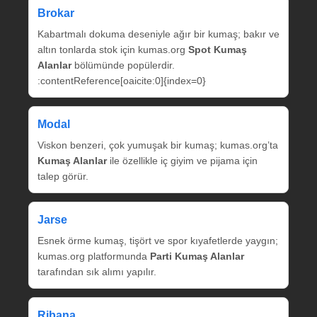
Brokar
Kabartmalı dokuma deseniyle ağır bir kumaş; bakır ve
altın tonlarda stok için kumas.org
Spot Kumaş
Alanlar
bölümünde popülerdir.
:contentReference[oaicite:0]{index=0}
Modal
Viskon benzeri, çok yumuşak bir kumaş; kumas.org’ta
Kumaş Alanlar
ile özellikle iç giyim ve pijama için
talep görür.
Jarse
Esnek örme kumaş, tişört ve spor kıyafetlerde yaygın;
kumas.org platformunda
Parti Kumaş Alanlar
tarafından sık alımı yapılır.
Ribana