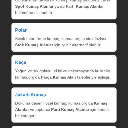
Günlük giyimde klasik kumaş; kumaş stoğunuz varsa
Spot Kumaş Alanlar
ya da
Parti Kumaş Alanlar
bölümüne eklenebilir.
Polar
Sıcak tutan örme kumaş; kumas.org’ta stok fazlası
Stok Kumaş Alanlar
için iyi bir alternatif olabilir.
Keçe
Yoğun ve sık dokulu; el işi ve dekorasyonda kullanılır.
kumas.org’da
Parça Kumaş Alan
talepleriyle eşleşir.
Jakarlı Kumaş
Dokuma desenli özel kumaş; kumas.org’da
Kumaş
Alanlar
ve toptancı
Parti Kumaş Alanlar
için önemli
bir kategori.