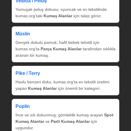
Velboa / Peluş
Yumuşak peluş dokusu; oyuncak ve ev tekstilinde
kumas.org’taki
Kumaş Alanlar
için talep görür.
Müslin
Gevşek dokulu pamuk; hafif bebek tekstili için
kumas.org’ta
Parça Kumaş Alanlar
tarafından sıklıkla
aranan bir kumaş.
Pike / Terry
Havlu benzeri doku; kumas.org’ta ev tekstili üretimi
yapan
Kumaş Alanlar
için önemli bir kategori.
Poplin
İnce ve sık dokunmuş; gömleklik kumaş arayan
Spot
Kumaş Alanlar
ve
Parti Kumaş Alanlar
için
uygundur.