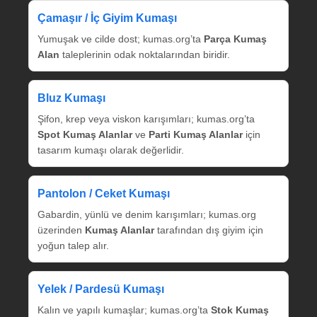
Çamaşır / İç Giyim Kumaşı
Yumuşak ve cilde dost; kumas.org’ta
Parça Kumaş
Alan
taleplerinin odak noktalarından biridir.
Bluz Kumaşı
Şifon, krep veya viskon karışımları; kumas.org’ta
Spot Kumaş Alanlar
ve
Parti Kumaş Alanlar
için
tasarım kumaşı olarak değerlidir.
Pantolon / Ceket Kumaşı
Gabardin, yünlü ve denim karışımları; kumas.org
üzerinden
Kumaş Alanlar
tarafından dış giyim için
yoğun talep alır.
Yelek / Pardesü Kumaşı
Kalın ve yapılı kumaşlar; kumas.org’ta
Stok Kumaş