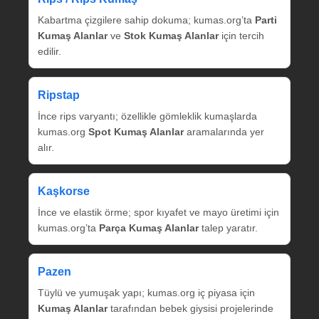
Kabartma çizgilere sahip dokuma; kumas.org’ta
Parti
Kumaş Alanlar
ve
Stok Kumaş Alanlar
için tercih
edilir.
Ripstap
İnce rips varyantı; özellikle gömleklik kumaşlarda
kumas.org
Spot Kumaş Alanlar
aramalarında yer
alır.
Kaşkorse
İnce ve elastik örme; spor kıyafet ve mayo üretimi için
kumas.org’ta
Parça Kumaş Alanlar
talep yaratır.
Pazen
Tüylü ve yumuşak yapı; kumas.org iç piyasa için
Kumaş Alanlar
tarafından bebek giysisi projelerinde