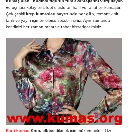
Kumaş alan. Kadınsı figürün tüm avantajlarını vurgulayan
v
e uçması kolay bir siluet oluşturan hafif ve rahat bir kumaştır.
Çok çeşitli
krep kumaşları sayesinde her gün
, romantik bir
tarih ve yayın için bir elbise seçebilirsiniz. Aynı zamanda
kendinizi her zaman rahat ve rahat hissedeceksiniz.
Parti kumaş
Krep, elbise
dikmek için mükemmeldir. Özel