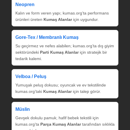
Neopren
Kalın ve form veren yapı; kumas.org’ta performans
ürünleri üreten
Kumaş Alanlar
için uygundur.
Gore‑Tex / Membranlı Kumaş
Su geçirmez ve nefes alabilen; kumas.org’ta dış giyim
sektöründeki
Parti Kumaş Alanlar
için stratejik bir
tedarik kalemi.
Velboa / Peluş
Yumuşak peluş dokusu; oyuncak ve ev tekstilinde
kumas.org’taki
Kumaş Alanlar
için talep görür.
Müslin
Gevşek dokulu pamuk; hafif bebek tekstili için
kumas.org’ta
Parça Kumaş Alanlar
tarafından sıklıkla