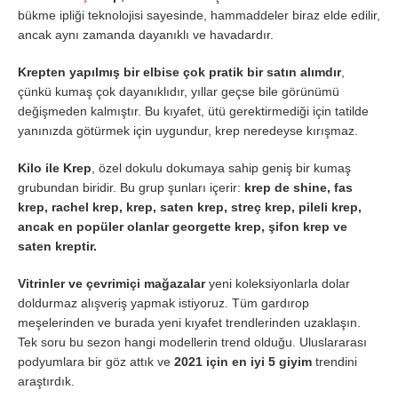
bükme ipliği teknolojisi sayesinde, hammaddeler biraz elde edilir,
ancak aynı zamanda dayanıklı ve havadardır.
Krepten yapılmış bir elbise çok pratik bir satın alımdır
,
çünkü kumaş çok dayanıklıdır, yıllar geçse bile görünümü
değişmeden kalmıştır. Bu kıyafet, ütü gerektirmediği için tatilde
yanınızda götürmek için uygundur, krep neredeyse kırışmaz.
Kilo ile Krep
, özel dokulu dokumaya sahip geniş bir kumaş
grubundan biridir. Bu grup şunları içerir:
krep de shine, fas
krep, rachel krep, krep, saten krep, streç krep, pileli krep,
ancak en popüler olanlar georgette krep, şifon krep ve
saten kreptir.
Vitrinler ve çevrimiçi mağazalar
yeni koleksiyonlarla dolar
doldurmaz alışveriş yapmak istiyoruz. Tüm gardırop
meşelerinden ve burada yeni kıyafet trendlerinden uzaklaşın.
Tek soru bu sezon hangi modellerin trend olduğu. Uluslararası
podyumlara bir göz attık ve
2021 için en iyi 5 giyim
trendini
araştırdık.