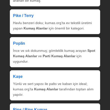
aranan bir kumaş.
Pike / Terry
Havlu benzeri doku; kumas.org’ta ev tekstili üretimi
yapan
Kumaş Alanlar
için önemli bir kategori.
Poplin
İnce ve sık dokunmuş; gömleklik kumaş arayan
Spot
Kumaş Alanlar
ve
Parti Kumaş Alanlar
için
uygundur.
Kaşe
Yünlü ve sert yapısı ile palto ve kaban için ideal;
kumas.org’ta
Kumaş Alanlar
tarafından toptan alım
yapılır.
Rips / Rips Kumaş