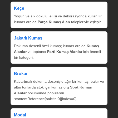
Keçe
Yoğun ve sık dokulu; el işi ve dekorasyonda kullanılır.
kumas.org’da
Parça Kumaş Alan
talepleriyle eşleşir.
Jakarlı Kumaş
Dokuma desenli özel kumaş; kumas.org’da
Kumaş
Alanlar
ve toptancı
Parti Kumaş Alanlar
için önemli
bir kategori.
Brokar
Kabartmalı dokuma deseniyle ağır bir kumaş; bakır ve
altın tonlarda stok için kumas.org
Spot Kumaş
Alanlar
bölümünde popülerdir.
:contentReference[oaicite:0]{index=0}
Modal