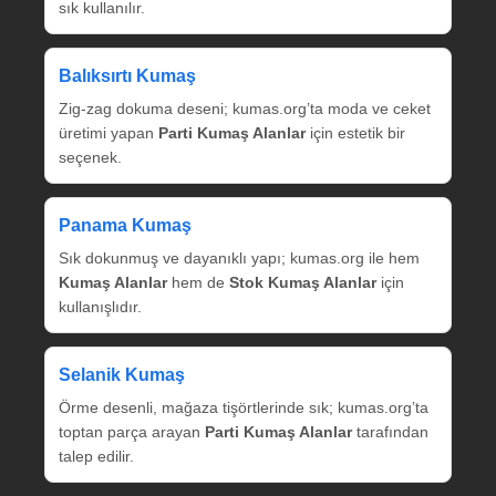
sık kullanılır.
Balıksırtı Kumaş
Zig‑zag dokuma deseni; kumas.org’ta moda ve ceket
üretimi yapan
Parti Kumaş Alanlar
için estetik bir
seçenek.
Panama Kumaş
Sık dokunmuş ve dayanıklı yapı; kumas.org ile hem
Kumaş Alanlar
hem de
Stok Kumaş Alanlar
için
kullanışlıdır.
Selanik Kumaş
Örme desenli, mağaza tişörtlerinde sık; kumas.org’ta
toptan parça arayan
Parti Kumaş Alanlar
tarafından
talep edilir.