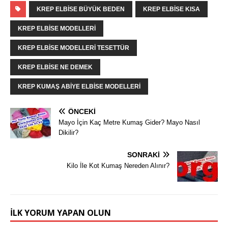
KREP ELBISE BÜYÜK BEDEN
KREP ELBISE KISA
KREP ELBISE MODELLERI
KREP ELBISE MODELLERI TESETTÜR
KREP ELBISE NE DEMEK
KREP KUMAŞ ABIYE ELBISE MODELLERI
ÖNCEKI
Mayo İçin Kaç Metre Kumaş Gider? Mayo Nasıl
Dikilir?
SONRAKI
Kilo İle Kot Kumaş Nereden Alınır?
İLK YORUM YAPAN OLUN