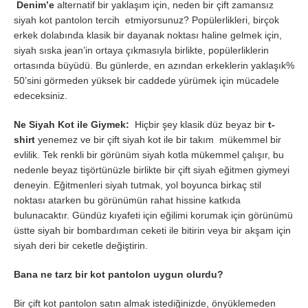
Denim’e
alternatif bir yaklaşım için, neden bir çift zamansız
siyah kot pantolon tercih etmiyorsunuz? Popülerlikleri, birçok
erkek dolabında klasik bir dayanak noktası haline gelmek için,
siyah sıska jean’in ortaya çıkmasıyla birlikte, popülerliklerin
ortasında büyüdü. Bu günlerde, en azından erkeklerin yaklaşık%
50’sini görmeden yüksek bir caddede yürümek için mücadele
edeceksiniz.
Ne Siyah Kot ile Giymek:
Hiçbir şey klasik düz beyaz bir
t-
shirt
yenemez ve bir çift siyah kot ile bir takım mükemmel bir
evlilik. Tek renkli bir görünüm siyah kotla mükemmel çalışır, bu
nedenle beyaz tişörtünüzle birlikte bir çift siyah eğitmen giymeyi
deneyin. Eğitmenleri siyah tutmak, yol boyunca birkaç stil
noktası atarken bu görünümün rahat hissine katkıda
bulunacaktır. Gündüz kıyafeti için eğilimi korumak için görünümü
üstte siyah bir bombardıman ceketi ile bitirin veya bir akşam için
siyah deri bir ceketle değiştirin.
Bana ne tarz bir kot pantolon uygun olurdu?
Bir çift kot pantolon satın almak istediğinizde, önyüklemeden