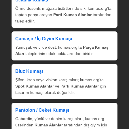
Örme desenli, mağaza tişörtlerinde sık; kumas.org’ta
toptan parça arayan
Parti Kumaş Alanlar
tarafından
talep edilir.
Çamaşır / İç Giyim Kumaşı
Yumuşak ve cilde dost; kumas.org’ta
Parça Kumaş
Alan
taleplerinin odak noktalarından biridir.
Bluz Kumaşı
Şifon, krep veya viskon karışımları; kumas.org’ta
Spot Kumaş Alanlar
ve
Parti Kumaş Alanlar
için
tasarım kumaşı olarak değerlidir.
Pantolon / Ceket Kumaşı
Gabardin, yünlü ve denim karışımları; kumas.org
üzerinden
Kumaş Alanlar
tarafından dış giyim için