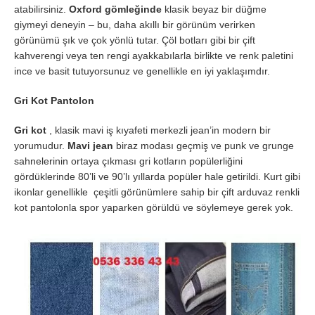
atabilirsiniz.
Oxford gömleğinde
klasik beyaz bir düğme
giymeyi deneyin – bu, daha akıllı bir görünüm verirken
görünümü şık ve çok yönlü tutar. Çöl botları gibi bir çift
kahverengi veya ten rengi ayakkabılarla birlikte ve renk paletini
ince ve basit tutuyorsunuz ve genellikle en iyi yaklaşımdır.
Gri Kot Pantolon
Gri kot
, klasik mavi iş kıyafeti merkezli jean’in modern bir
yorumudur.
Mavi jean
biraz modası geçmiş ve punk ve grunge
sahnelerinin ortaya çıkması gri kotların popülerliğini
gördüklerinde 80’li ve 90’lı yıllarda popüler hale getirildi. Kurt gibi
ikonlar genellikle çeşitli görünümlere sahip bir çift arduvaz renkli
kot pantolonla spor yaparken görüldü ve söylemeye gerek yok.