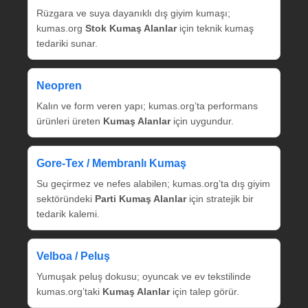
Rüzgara ve suya dayanıklı dış giyim kumaşı;
kumas.org
Stok Kumaş Alanlar
için teknik kumaş
tedariki sunar.
Neopren
Kalın ve form veren yapı; kumas.org’ta performans
ürünleri üreten
Kumaş Alanlar
için uygundur.
Gore‑Tex / Membranlı Kumaş
Su geçirmez ve nefes alabilen; kumas.org’ta dış giyim
sektöründeki
Parti Kumaş Alanlar
için stratejik bir
tedarik kalemi.
Velboa / Peluş
Yumuşak peluş dokusu; oyuncak ve ev tekstilinde
kumas.org’taki
Kumaş Alanlar
için talep görür.