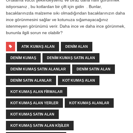
Ortalama vücut şeklindeyseniz ve biraz daha hafif görünmek
istiyorsanız , bu kotlardan bir çift için gidin . Bunlar,
bacaklarınızda malzeme sıkı olmadığından bacaklarınızın daha
ince görünmesini sağlar ve kotunuza sığamayacağınız
istenmeyen görünümü verir. Daha ince ve daha ince görünmek,
bununla ilgili sorun ne olabilir?
ATIK KUMAŞ ALAN
DENIM ALAN
DENIM KUMAŞ
DENIM KUMAŞ SATIN ALAN
DENIM KUMAŞ SATIN ALANLAR
DENIM SATIN ALAN
DENIM SATIN ALANLAR
KOT KUMAŞ ALAN
KOT KUMAŞ ALAN FIRMALAR
KOT KUMAŞ ALAN YERLER
KOT KUMAŞ ALANLAR
KOT KUMAŞ SATIN ALAN
KOT KUMAŞ SATIN ALAN KIŞILER