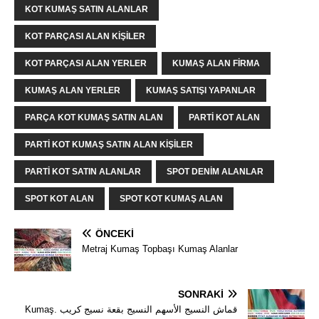
KOT KUMAŞ SATIN ALANLAR
KOT PARÇASI ALAN KIŞILER
KOT PARÇASI ALAN YERLER
KUMAŞ ALAN FIRMA
KUMAŞ ALAN YERLER
KUMAŞ SATIŞI YAPANLAR
PARÇA KOT KUMAŞ SATIN ALAN
PARTI KOT ALAN
PARTI KOT KUMAŞ SATIN ALAN KIŞILER
PARTI KOT SATIN ALANLAR
SPOT DENIM ALANLAR
SPOT KOT ALAN
SPOT KOT KUMAŞ ALAN
ÖNCEKI
Metraj Kumaş Topbaşı Kumaş Alanlar
SONRAKI
Kumaş. قماش النسيج الأسهم النسيج بقعة نسيج كريب