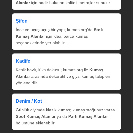
Alanlar
için nadir bulunan kaliteli metrajlar sunulur.
Şifon
İnce ve uçuş uçuş bir yapı; kumas.org’da
Stok
Kumaş Alanlar
için ideal parça kumaş
seçeneklerinde yer alabilir.
Kadife
Kesik havlı, lüks dokusu; kumas.org ile
Kumaş
Alanlar
arasında dekoratif ve giysi kumaş talepleri
yönlendirilir.
Denim / Kot
Günlük giyimde klasik kumaş; kumaş stoğunuz varsa
Spot Kumaş Alanlar
ya da
Parti Kumaş Alanlar
bölümüne eklenebilir.