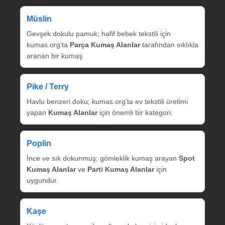
Müslin
Gevşek dokulu pamuk; hafif bebek tekstili için
kumas.org’ta
Parça Kumaş Alanlar
tarafından sıklıkla
aranan bir kumaş.
Pike / Terry
Havlu benzeri doku; kumas.org’ta ev tekstili üretimi
yapan
Kumaş Alanlar
için önemli bir kategori.
Poplin
İnce ve sık dokunmuş; gömleklik kumaş arayan
Spot
Kumaş Alanlar
ve
Parti Kumaş Alanlar
için
uygundur.
Kaşe