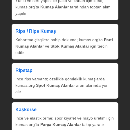
Yünlü ve sert yapısı ile palto ve kaban için ideal;
kumas.org’ta
Kumaş Alanlar
tarafından toptan alım
yapılır.
Rips / Rips Kumaş
Kabartma çizgilere sahip dokuma; kumas.org’ta
Parti
Kumaş Alanlar
ve
Stok Kumaş Alanlar
için tercih
edilir.
Ripstap
İnce rips varyantı; özellikle gömleklik kumaşlarda
kumas.org
Spot Kumaş Alanlar
aramalarında yer
alır.
Kaşkorse
İnce ve elastik örme; spor kıyafet ve mayo üretimi için
kumas.org’ta
Parça Kumaş Alanlar
talep yaratır.