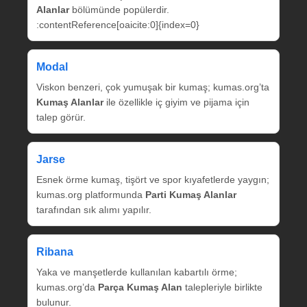
Alanlar
bölümünde popülerdir.
:contentReference[oaicite:0]{index=0}
Modal
Viskon benzeri, çok yumuşak bir kumaş; kumas.org’ta
Kumaş Alanlar
ile özellikle iç giyim ve pijama için
talep görür.
Jarse
Esnek örme kumaş, tişört ve spor kıyafetlerde yaygın;
kumas.org platformunda
Parti Kumaş Alanlar
tarafından sık alımı yapılır.
Ribana
Yaka ve manşetlerde kullanılan kabartılı örme;
kumas.org’da
Parça Kumaş Alan
talepleriyle birlikte
bulunur.