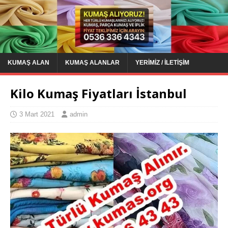
KUMAŞ ALAN
KUMAŞ ALANLAR
YERIMIZ / İLETIŞIM
Kilo Kumaş Fiyatları İstanbul
3 Mart 2021
admin