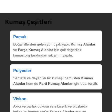
Kumaş Çeşitleri
Pamuk
Doğal liflerden gelen yumuşak yapı,
Kumaş Alanlar
ve
Parça Kumaş Alanlar
için çok değerlidir.
kumas.org tarafından sık alımı yapılır.
Polyester
Sentetik ve dayanıklı bir kumaş; hem
Stok Kumaş
Alanlar
hem de
Parti Kumaş Alanlar
için ideal tercih.
Viskon
Akıcı ve parlak dokusu ile elbiselik ve bluzlarda
kullanılır. kumas.org’ta
Kumaş Alanlar
arayan