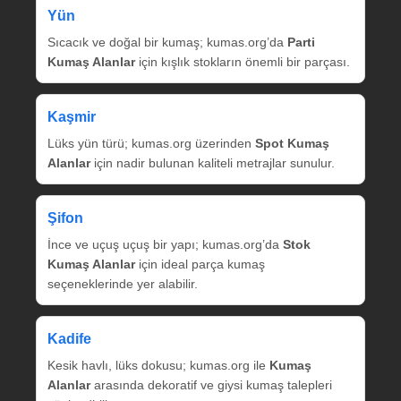
Yün
Sıcacık ve doğal bir kumaş; kumas.org’da
Parti
Kumaş Alanlar
için kışlık stokların önemli bir parçası.
Kaşmir
Lüks yün türü; kumas.org üzerinden
Spot Kumaş
Alanlar
için nadir bulunan kaliteli metrajlar sunulur.
Şifon
İnce ve uçuş uçuş bir yapı; kumas.org’da
Stok
Kumaş Alanlar
için ideal parça kumaş
seçeneklerinde yer alabilir.
Kadife
Kesik havlı, lüks dokusu; kumas.org ile
Kumaş
Alanlar
arasında dekoratif ve giysi kumaş talepleri