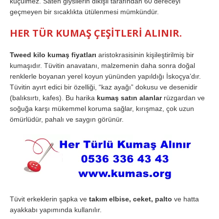
küçülmez. Saten giysilerin dikişli tarafından 60 dereceyi
geçmeyen bir sıcaklıkta ütülenmesi mümkündür.
HER TÜR KUMAŞ ÇEŞİTLERİ ALINIR.
Tweed kilo kumaş fiyatları
aristokrasisinin kişileştirilmiş bir
kumaşıdır. Tüvitin anavatanı, malzemenin daha sonra doğal
renklerle boyanan yerel koyun yününden yapıldığı İskoçya’dır.
Tüvitin ayırt edici bir özelliği, “kaz ayağı” dokusu ve desenidir
(balıksırtı, kafes). Bu harika
kumaş satın alanlar
rüzgardan ve
soğuğa karşı mükemmel koruma sağlar, kırışmaz, çok uzun
ömürlüdür, pahalı ve saygın görünür.
Tüvit erkeklerin şapka ve
takım elbise, ceket, palto
ve hatta
ayakkabı yapımında kullanılır.