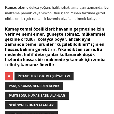
Kumaş alan
oldukça yoğun, hafif, rahat, ama aynı zamanda. Bu
malzeme pamuk veya viskon lifleri içerir. Yunan tarzında güzel
elbiseleri, birçok romantik kıvrımla elyaftan dikmek kolaydır.
Kumaş temel özellikleri: havanın geçmesine izin
verir ve nemi emer, güneşte solmaz, mükemmel
şekilde örtülür, kolayca boyar, ancak aynı
zamanda temel ürünler “küçülebildikleri” için en
hassas bakımı gerektirir. Yıkandıktan sonra. Bu
nedenle, hafif deterjanlar kullanarak düşük
hızlarda hassas bir makinede yıkamak için zımba
telini yıkamanız önerilir.
İSTANBUL KILO KUMAŞ FIYATLARI
PARÇA KUMAŞ NEREDEN ALINIR
PARTI SONU KUMAŞ SATIN ALANLAR
SERI SONU KUMAŞ ALANLAR