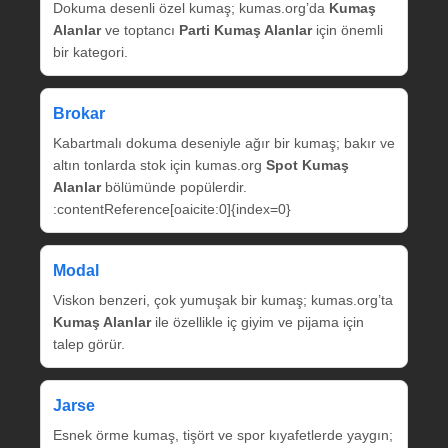
Dokuma desenli özel kumaş; kumas.org’da
Kumaş
Alanlar
ve toptancı
Parti Kumaş Alanlar
için önemli
bir kategori.
Brokar
Kabartmalı dokuma deseniyle ağır bir kumaş; bakır ve
altın tonlarda stok için kumas.org
Spot Kumaş
Alanlar
bölümünde popülerdir.
:contentReference[oaicite:0]{index=0}
Modal
Viskon benzeri, çok yumuşak bir kumaş; kumas.org’ta
Kumaş Alanlar
ile özellikle iç giyim ve pijama için
talep görür.
Jarse
Esnek örme kumaş, tişört ve spor kıyafetlerde yaygın;