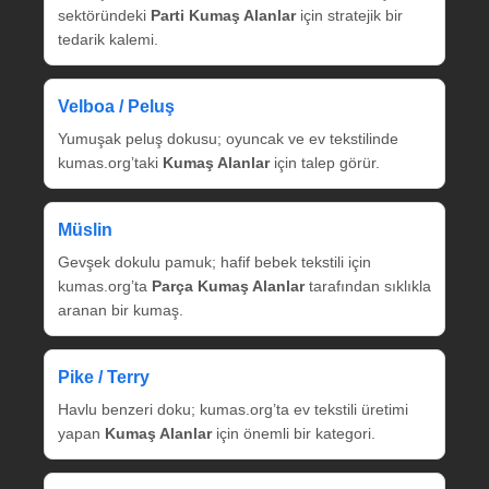
sektöründeki
Parti Kumaş Alanlar
için stratejik bir
tedarik kalemi.
Velboa / Peluş
Yumuşak peluş dokusu; oyuncak ve ev tekstilinde
kumas.org’taki
Kumaş Alanlar
için talep görür.
Müslin
Gevşek dokulu pamuk; hafif bebek tekstili için
kumas.org’ta
Parça Kumaş Alanlar
tarafından sıklıkla
aranan bir kumaş.
Pike / Terry
Havlu benzeri doku; kumas.org’ta ev tekstili üretimi
yapan
Kumaş Alanlar
için önemli bir kategori.