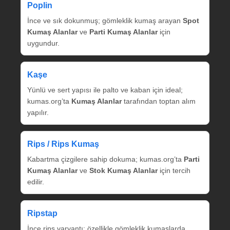
Poplin
İnce ve sık dokunmuş; gömleklik kumaş arayan
Spot
Kumaş Alanlar
ve
Parti Kumaş Alanlar
için
uygundur.
Kaşe
Yünlü ve sert yapısı ile palto ve kaban için ideal;
kumas.org’ta
Kumaş Alanlar
tarafından toptan alım
yapılır.
Rips / Rips Kumaş
Kabartma çizgilere sahip dokuma; kumas.org’ta
Parti
Kumaş Alanlar
ve
Stok Kumaş Alanlar
için tercih
edilir.
Ripstap
İnce rips varyantı; özellikle gömleklik kumaşlarda