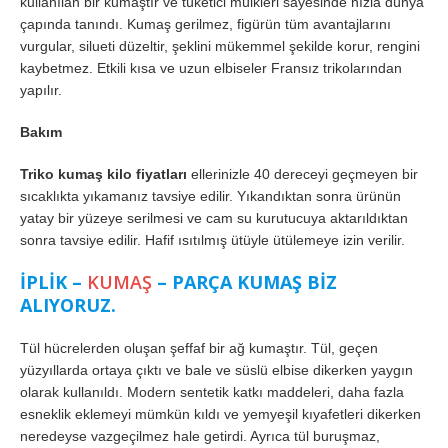
kullanılan bir kumaştır ve tüketici mülkleri sayesinde hızla dünya
çapında tanındı. Kumaş gerilmez, figürün tüm avantajlarını
vurgular, silueti düzeltir, şeklini mükemmel şekilde korur, rengini
kaybetmez. Etkili kısa ve uzun elbiseler Fransız trikolarından
yapılır.
Bakım
Triko kumaş kilo fiyatları
ellerinizle 40 dereceyi geçmeyen bir
sıcaklıkta yıkamanız tavsiye edilir. Yıkandıktan sonra ürünün
yatay bir yüzeye serilmesi ve cam su kurutucuya aktarıldıktan
sonra tavsiye edilir. Hafif ısıtılmış ütüyle ütülemeye izin verilir.
İPLİK –
KUMAŞ
– PARÇA KUMAŞ BİZ
ALIYORUZ.
Tül hücrelerden oluşan şeffaf bir ağ kumaştır. Tül, geçen
yüzyıllarda ortaya çıktı ve bale ve süslü elbise dikerken yaygın
olarak kullanıldı. Modern sentetik katkı maddeleri, daha fazla
esneklik eklemeyi mümkün kıldı ve yemyeşil kıyafetleri dikerken
neredeyse vazgeçilmez hale getirdi. Ayrıca tül buruşmaz,