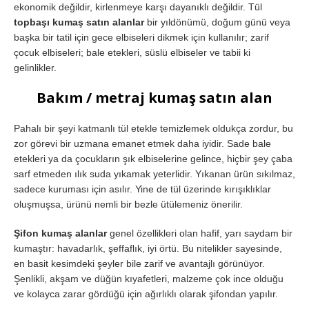
ekonomik değildir, kirlenmeye karşı dayanıklı değildir. Tül
topbaşı kumaş satın alanlar
bir yıldönümü, doğum günü veya
başka bir tatil için gece elbiseleri dikmek için kullanılır; zarif
çocuk elbiseleri; bale etekleri, süslü elbiseler ve tabii ki
gelinlikler.
Bakım / metraj kumaş satın alan
Pahalı bir şeyi katmanlı tül etekle temizlemek oldukça zordur, bu
zor görevi bir uzmana emanet etmek daha iyidir. Sade bale
etekleri ya da çocukların şık elbiselerine gelince, hiçbir şey çaba
sarf etmeden ılık suda yıkamak yeterlidir. Yıkanan ürün sıkılmaz,
sadece kuruması için asılır. Yine de tül üzerinde kırışıklıklar
oluşmuşsa, ürünü nemli bir bezle ütülemeniz önerilir.
Şifon kumaş alanlar
genel özellikleri olan hafif, yarı saydam bir
kumaştır: havadarlık, şeffaflık, iyi örtü. Bu nitelikler sayesinde,
en basit kesimdeki şeyler bile zarif ve avantajlı görünüyor.
Şenlikli, akşam ve düğün kıyafetleri, malzeme çok ince olduğu
ve kolayca zarar gördüğü için ağırlıklı olarak şifondan yapılır.