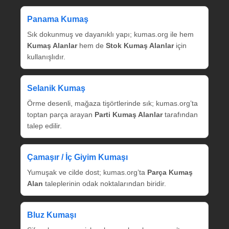
Panama Kumaş
Sık dokunmuş ve dayanıklı yapı; kumas.org ile hem
Kumaş Alanlar
hem de
Stok Kumaş Alanlar
için
kullanışlıdır.
Selanik Kumaş
Örme desenli, mağaza tişörtlerinde sık; kumas.org’ta
toptan parça arayan
Parti Kumaş Alanlar
tarafından
talep edilir.
Çamaşır / İç Giyim Kumaşı
Yumuşak ve cilde dost; kumas.org’ta
Parça Kumaş
Alan
taleplerinin odak noktalarından biridir.
Bluz Kumaşı