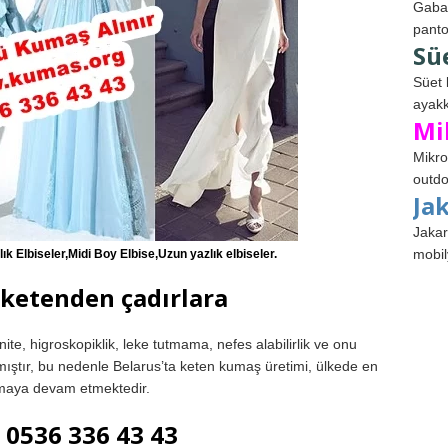
Gabar
panto
Sü
Süet 
ayakk
Mi
Mikro
outdo
Ja
Jakar
mobil
ık Elbiseler,Midi Boy Elbise,Uzun yazlık elbiseler.
 ketenden çadırlara
nite, higroskopiklik, leke tutmama, nefes alabilirlik ve onu
ştır, bu nedenle Belarus’ta keten kumaş üretimi, ülkede en
 olmaya devam etmektedir.
536 336 43 43