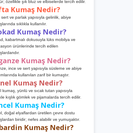
r; özellikle şık bluz ve elbiselerde tercih edilir.
fta Kumaş Nedir?
 sert ve parlak yapısıyla gelinlik, abiye
arında sıklıkla kullanılır.
okad Kumaş Nedir?
d, kabartmalı dokusuyla lüks mobilya ve
asyon ürünlerinde tercih edilen
lardandır.
ganze Kumaş Nedir?
ze, ince ve sert yapısıyla süsleme ve abiye
ımlarında kullanılan zarif bir kumaştır.
anel Kumaş Nedir?
l kumaş, yünlü ve sıcak tutan yapısıyla
kle kışlık gömlek ve pijamalarda tercih edilir.
ncel Kumaş Nedir?
l, doğal elyaflardan üretilen çevre dostu
lardan biridir; nefes alabilir ve yumuşaktır.
bardin Kumaş Nedir?