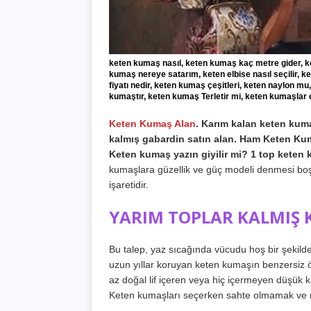
keten kumaş nasıl, keten kumaş kaç metre gider, ke
kumaş nereye satarım, keten elbise nasıl seçilir, ke
fiyatı nedir, keten kumaş çeşitleri, keten naylon mu,
kumaştır, keten kumaş Terletir mi, keten kumaşlar
Keten Kumaş Alan
. Karım kalan keten kuma
kalmış gabardin satın alan. Ham Keten Kuma
Keten kumaş yazın giyilir mi? 1 top keten
kumaşlara güzellik ve güç modeli denmesi boşu
işaretidir.
YARIM TOPLAR KALMIŞ 
Bu talep, yaz sıcağında vücudu hoş bir şekilde s
uzun yıllar koruyan keten kumaşın benzersiz öz
az doğal lif içeren veya hiç içermeyen düşük k
Keten kumaşları seçerken sahte olmamak ve n