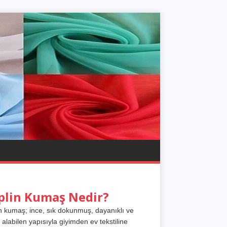
plin Kumaş Nedir?
n kumaş; ince, sık dokunmuş, dayanıklı ve
 alabilen yapısıyla giyimden ev tekstiline