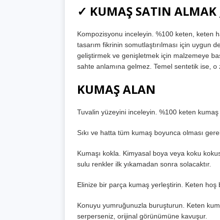
✓ KUMAŞ SATIN ALMAK
Kompozisyonu inceleyin. %100 keten, keten ha
tasarım fikrinin somutlaştırılması için uygun d
geliştirmek ve genişletmek için malzemeye başk
sahte anlamına gelmez. Temel sentetik ise, o
KUMAŞ ALAN
Tuvalin yüzeyini inceleyin. %100 keten kumaş h
Sıkı ve hatta tüm kumaş boyunca olması gere
Kumaşı kokla. Kimyasal boya veya koku kokusu,
sulu renkler ilk yıkamadan sonra solacaktır.
Elinize bir parça kumaş yerleştirin. Keten hoş 
Konuyu yumruğunuzla buruşturun. Keten kumaş iy
serperseniz, orijinal görünümüne kavuşur.