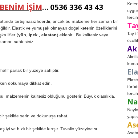
Keten
BENİM İŞİM
… 0536 336 43 43
uygun
tercih
ttında tartışmasız liderdir, ancak bu malzeme her zaman bir
Ta
eğildir. Elastik ve yumuşak olmayan doğal ketenin özelliklerini
Tay t
a lifler (
yün, ipek , elastan
) eklenir . Bu kalitesiz veya
özell
 zaman sahtesiniz.
Ak
Akril
kumaş
El
afif parlak bir yüzeye sahiptir.
Elast
ken dokumaya dikkat edin.
türüd
tercih
 malzemenin kalitesiz olduğunu gösterir. Büyük olasılıkla,
Na
Naylo
bir şekilde serin ve dokunuşa rahat.
yapıs
As
i ve hızlı bir şekilde kırışır. Tuvalin yüzeyine su
Aseta