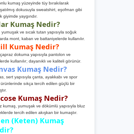
nlu kumaş yüzeyinde tüy bırakılarak
atılmış dokusuyla sweatshirt, eşofman gibi
k giyimde yaygındır.
lar Kumaş Nedir?
, yumuşak ve sıcak tutan yapısıyla soğuk
arda mont, kaban ve battaniyelerde kullanılır.
ill Kumaş Nedir?
, çapraz dokuma yapısıyla pantolon ve
erde kullanılır; dayanıklı ve kaliteli görünür.
nvas Kumaş Nedir?
s, sert yapısıyla çanta, ayakkabı ve spor
 ürünlerinde sıkça tercih edilen güçlü bir
tır.
scose Kumaş Nedir?
z kumaş, yumuşak ve dökümlü yapısıyla bluz
eklerde tercih edilen akışkan bir kumaştır.
nen (Keten) Kumaş
dir?