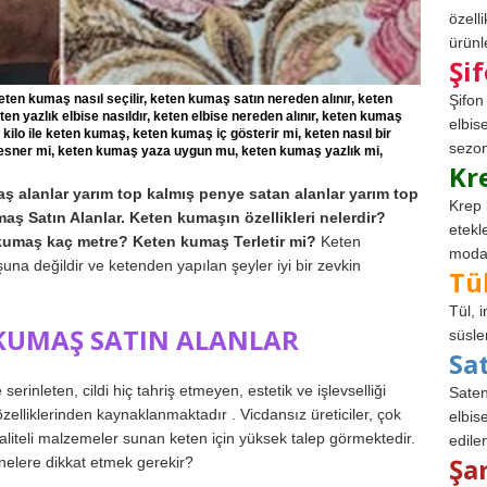
özell
ürünle
Şi
ten kumaş nasıl seçilir, keten kumaş satın nereden alınır, keten
Şifon
ten yazlık elbise nasıldır, keten elbise nereden alınır, keten kumaş
elbis
 kilo ile keten kumaş, keten kumaş iç gösterir mi, keten nasıl bir
sezon
 esner mi, keten kumaş yaza uygun mu, keten kumaş yazlık mi,
Kr
ş alanlar yarım top kalmış penye satan alanlar yarım top
Krep 
ş Satın Alanlar. Keten kumaşın özellikleri nelerdir?
etekl
 kumaş kaç metre? Keten kumaş Terletir mi?
Keten
modad
na değildir ve ketenden yapılan şeyler iyi bir zevkin
Tü
Tül, 
KUMAŞ SATIN ALANLAR
süsle
Sa
erinleten, cildi hiç tahriş etmeyen, estetik ve işlevselliği
Saten
elliklerinden kaynaklanmaktadır . Vicdansız üreticiler, çok
elbise
aliteli malzemeler sunan keten için yüksek talep görmektedir.
edile
Şa
elere dikkat etmek gerekir?