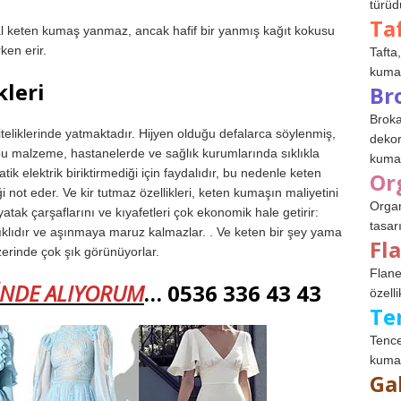
türüdü
Ta
l keten kumaş yanmaz, ancak hafif bir yanmış kağıt kokusu
ken erir.
Tafta,
kumaşl
kleri
Br
Broka
teliklerinde yatmaktadır. Hijyen olduğu defalarca söylenmiş,
dekor
bu malzeme, hastanelerde ve sağlık kurumlarında sıklıkla
kumaş
atik elektrik biriktirmediği için faydalıdır, bu nedenle keten
Or
iği not eder. Ve kir tutmaz özellikleri, keten kumaşın maliyetini
Organ
ak çarşaflarını ve kıyafetleri çok ekonomik hale getirir:
tasar
klıdır ve aşınmaya maruz kalmazlar. . Ve keten bir şey yama
Fl
zerinde çok şık görünüyorlar.
Flane
İNDE ALIYORUM
… 0536 336 43 43
özelli
Te
Tence
kumaş
Ga