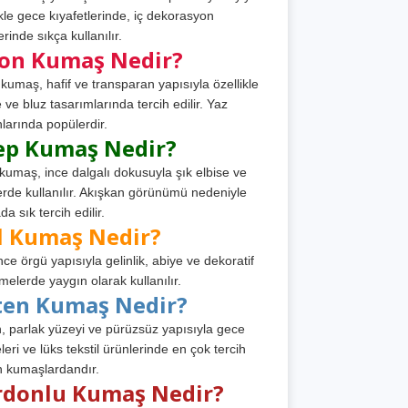
ikle gece kıyafetlerinde, iç dekorasyon
rinde sıkça kullanılır.
fon Kumaş Nedir?
 kumaş, hafif ve transparan yapısıyla özellikle
e ve bluz tasarımlarında tercih edilir. Yaz
larında popülerdir.
ep Kumaş Nedir?
kumaş, ince dalgalı dokusuyla şık elbise ve
erde kullanılır. Akışkan görünümü nedeniyle
a sık tercih edilir.
l Kumaş Nedir?
ince örgü yapısıyla gelinlik, abiye ve dekoratif
melerde yaygın olarak kullanılır.
ten Kumaş Nedir?
, parlak yüzeyi ve pürüzsüz yapısıyla gece
leri ve lüks tekstil ürünlerinde en çok tercih
n kumaşlardandır.
rdonlu Kumaş Nedir?