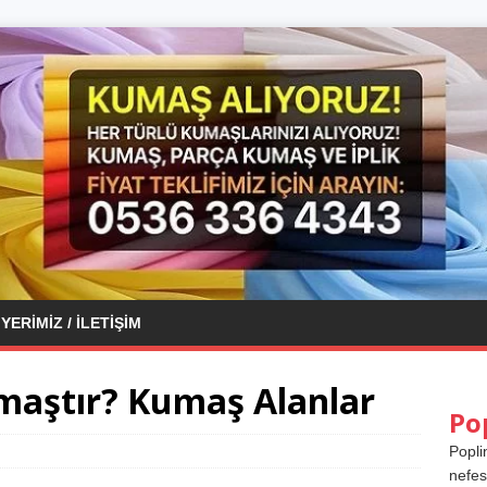
YERIMIZ / İLETIŞIM
umaştır? Kumaş Alanlar
Po
Popli
nefes