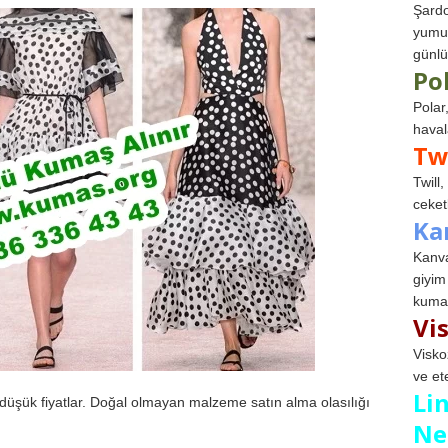
Şardo
yumuş
günlü
Po
Polar
haval
Tw
Twill
ceketl
Ka
Kanva
giyim
kumaş
Vi
Visko
ve et
Li
düşük fiyatlar. Doğal olmayan malzeme satın alma olasılığı
Ne