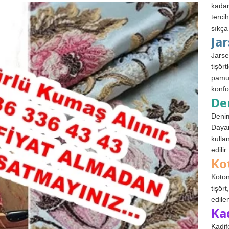
kadar
terci
sıkça
Ja
Jarse
tişör
pamuk
konfo
De
Denim
Dayan
kulla
edilir.
Ko
Koton
tişör
edile
Ka
Kadif