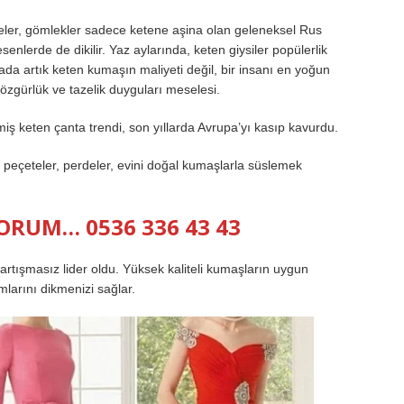
seler, gömlekler sadece ketene aşina olan geleneksel Rus
lerde de dikilir. Yaz aylarında, keten giysiler popülerlik
rada artık keten kumaşın maliyeti değil, bir insanı en yoğun
özgürlük ve tazelik duyguları meselesi.
ş keten çanta trendi, son yıllarda Avrupa’yı kasıp kavurdu.
i, peçeteler, perdeler, evini doğal kumaşlarla süslemek
YORUM… 0536 336 43 43
artışmasız lider oldu. Yüksek kaliteli kumaşların uygun
mlarını dikmenizi sağlar.