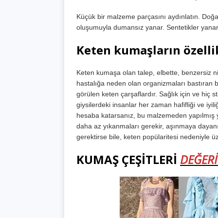
Küçük bir malzeme parçasını aydınlatın. Doğa
oluşumuyla dumansız yanar. Sentetikler yanar
Keten kumaşların özelli
Keten kumaşa olan talep, elbette, benzersiz ni
hastalığa neden olan organizmaları bastıran 
görülen keten çarşaflardır. Sağlık için ve hiç st
giysilerdeki insanlar her zaman hafifliği ve iyil
hesaba katarsanız, bu malzemeden yapılmış yat
daha az yıkanmaları gerekir, aşınmaya dayanı
gerektirse bile, keten popülaritesi nedeniyle ü
KUMAŞ ÇEŞİTLERİ
DEĞER