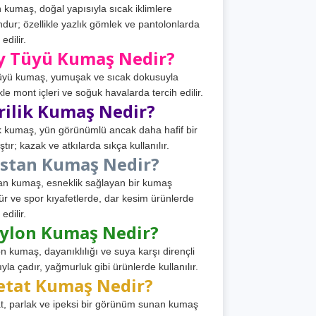
 kumaş, doğal yapısıyla sıcak iklimlere
dur; özellikle yazlık gömlek ve pantolonlarda
 edilir.
y Tüyü Kumaş Nedir?
üyü kumaş, yumuşak ve sıcak dokusuyla
ikle mont içleri ve soğuk havalarda tercih edilir.
rilik Kumaş Nedir?
ik kumaş, yün görünümlü ancak daha hafif bir
tır; kazak ve atkılarda sıkça kullanılır.
astan Kumaş Nedir?
an kumaş, esneklik sağlayan bir kumaş
ür ve spor kıyafetlerde, dar kesim ürünlerde
 edilir.
ylon Kumaş Nedir?
n kumaş, dayanıklılığı ve suya karşı dirençli
ıyla çadır, yağmurluk gibi ürünlerde kullanılır.
etat Kumaş Nedir?
t, parlak ve ipeksi bir görünüm sunan kumaş