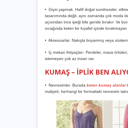
• Giysi yapmak. Hafif doğal sundressler, elbi
tasarımında değil, aynı zamanda çok moda desen
açısından ince ipeği bile geride bırakır. Ve bu
sıcağında keten bir kıyafet içinde bırakmayan 
• Aksesuarlar. Nakışla boyanmış veya süslenmi
• İç mekan ihtiyaçları. Perdeler, masa örtüler
istemeyen çok az insan var.
KUMAŞ – İPLİK BEN ALI
• Nevresimler. Burada
keten kumaş alanlar
t
maliyeti, herhangi bir formattaki nevresim takı