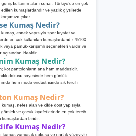
 geniş kullanım alanı sunar. Türkiye’de en çok
h edilen kumaşlardandır ve yazlık giysilerde
 karşımıza çıkar.
rse Kumaş Nedir?
 kumaş, esnek yapısıyla spor kıyafet ve
tlerde en çok kullanılan kumaşlardandır. %100
 veya pamuk-karışımlı seçenekleri vardır ve
r açısından idealdir.
nim Kumaş Nedir?
; kot pantolonların ana ham maddesidir.
ıklı dokusu sayesinde hem günlük
nımda hem moda endüstrisinde sık tercih
ton Kumaş Nedir?
 kumaş, nefes alan ve cilde dost yapısıyla
t, gömlek ve çocuk kıyafetlerinde en çok tercih
n kumaşlardan biridir.
dife Kumaş Nedir?
e kumaş yumuşak dokusu ve parlak yüzeyiyle