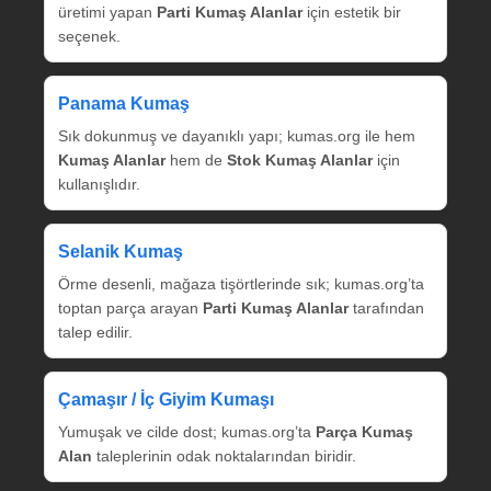
üretimi yapan
Parti Kumaş Alanlar
için estetik bir
seçenek.
Panama Kumaş
Sık dokunmuş ve dayanıklı yapı; kumas.org ile hem
Kumaş Alanlar
hem de
Stok Kumaş Alanlar
için
kullanışlıdır.
Selanik Kumaş
Örme desenli, mağaza tişörtlerinde sık; kumas.org’ta
toptan parça arayan
Parti Kumaş Alanlar
tarafından
talep edilir.
Çamaşır / İç Giyim Kumaşı
Yumuşak ve cilde dost; kumas.org’ta
Parça Kumaş
Alan
taleplerinin odak noktalarından biridir.