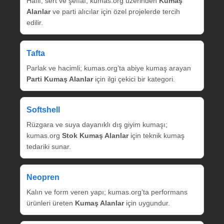
Hafif, sert ve şeffaf; kumas.org üzerinden
Kumaş
Alanlar
ve parti alıcılar için özel projelerde tercih
edilir.
Tafta
Parlak ve hacimli; kumas.org’ta abiye kumaş arayan
Parti Kumaş Alanlar
için ilgi çekici bir kategori.
Softshell
Rüzgara ve suya dayanıklı dış giyim kumaşı;
kumas.org
Stok Kumaş Alanlar
için teknik kumaş
tedariki sunar.
Neopren
Kalın ve form veren yapı; kumas.org’ta performans
ürünleri üreten
Kumaş Alanlar
için uygundur.