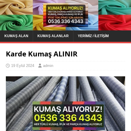
KUMAŞ ALAN
KUMAŞ ALANLAR
YERIMIZ / İLETIŞIM
Karde Kumaş ALINIR
19 Eylül 2024
admin