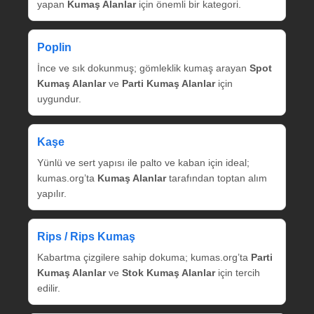
yapan
Kumaş Alanlar
için önemli bir kategori.
Poplin
İnce ve sık dokunmuş; gömleklik kumaş arayan
Spot
Kumaş Alanlar
ve
Parti Kumaş Alanlar
için
uygundur.
Kaşe
Yünlü ve sert yapısı ile palto ve kaban için ideal;
kumas.org’ta
Kumaş Alanlar
tarafından toptan alım
yapılır.
Rips / Rips Kumaş
Kabartma çizgilere sahip dokuma; kumas.org’ta
Parti
Kumaş Alanlar
ve
Stok Kumaş Alanlar
için tercih
edilir.