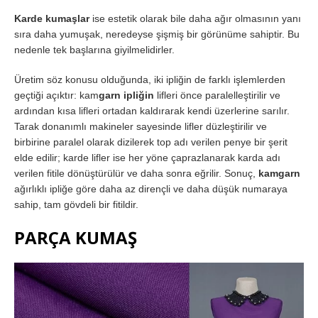
Karde kumaşlar
ise estetik olarak bile daha ağır olmasının yanı
sıra daha yumuşak, neredeyse şişmiş bir görünüme sahiptir. Bu
nedenle tek başlarına giyilmelidirler.
Üretim söz konusu olduğunda, iki ipliğin de farklı işlemlerden
geçtiği açıktır: kam
garn ipliğin
lifleri önce paralelleştirilir ve
ardından kısa lifleri ortadan kaldırarak kendi üzerlerine sarılır.
Tarak donanımlı makineler sayesinde lifler düzleştirilir ve
birbirine paralel olarak dizilerek top adı verilen penye bir şerit
elde edilir; karde lifler ise her yöne çaprazlanarak karda adı
verilen fitile dönüştürülür ve daha sonra eğrilir. Sonuç,
kamgarn
ağırlıklı ipliğe göre daha az dirençli ve daha düşük numaraya
sahip, tam gövdeli bir fitildir.
PARÇA KUMAŞ