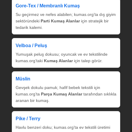
Gore‑Tex / Membranlı Kumaş
Su geçirmez ve nefes alabilen; kumas.org’ta dış giyim
sektöründeki
Parti Kumaş Alanlar
için stratejik bir
tedarik kalemi.
Velboa / Peluş
Yumuşak peluş dokusu; oyuncak ve ev tekstilinde
kumas.org’taki
Kumaş Alanlar
için talep görür.
Müslin
Gevşek dokulu pamuk; hafif bebek tekstili için
kumas.org’ta
Parça Kumaş Alanlar
tarafından sıklıkla
aranan bir kumaş.
Pike / Terry
Havlu benzeri doku; kumas.org’ta ev tekstili üretimi