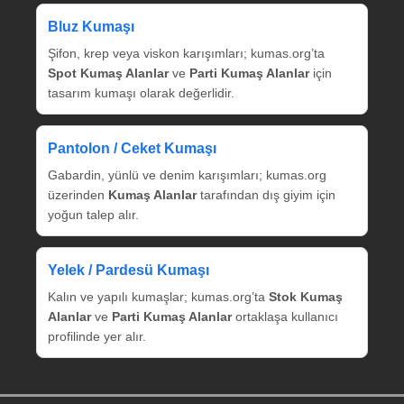
Bluz Kumaşı
Şifon, krep veya viskon karışımları; kumas.org’ta
Spot Kumaş Alanlar
ve
Parti Kumaş Alanlar
için
tasarım kumaşı olarak değerlidir.
Pantolon / Ceket Kumaşı
Gabardin, yünlü ve denim karışımları; kumas.org
üzerinden
Kumaş Alanlar
tarafından dış giyim için
yoğun talep alır.
Yelek / Pardesü Kumaşı
Kalın ve yapılı kumaşlar; kumas.org’ta
Stok Kumaş
Alanlar
ve
Parti Kumaş Alanlar
ortaklaşa kullanıcı
profilinde yer alır.