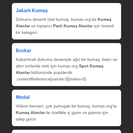
Jakarlı Kumaş
Dokuma desenli özel kumaş; kumas.org’da
Kumaş
Alanlar
ve toptancı
Parti Kumaş Alanlar
için önemli
bir kategori.
Brokar
Kabartmalı dokuma deseniyle ağır bir kumaş; bakır ve
altın tonlarda stok için kumas.org
Spot Kumaş
Alanlar
bölümünde popülerdir.
:contentReference[oaicite:0]{index=0}
Modal
Viskon benzeri, çok yumuşak bir kumaş; kumas.org’ta
Kumaş Alanlar
ile özellikle iç giyim ve pijama için
talep görür.