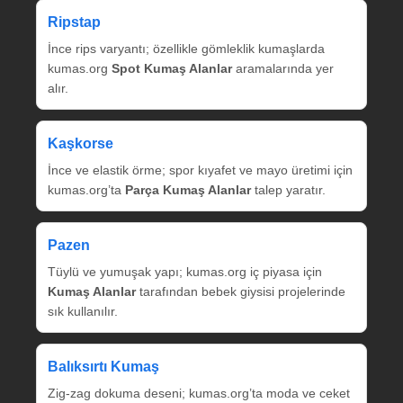
Ripstap
İnce rips varyantı; özellikle gömleklik kumaşlarda
kumas.org
Spot Kumaş Alanlar
aramalarında yer
alır.
Kaşkorse
İnce ve elastik örme; spor kıyafet ve mayo üretimi için
kumas.org’ta
Parça Kumaş Alanlar
talep yaratır.
Pazen
Tüylü ve yumuşak yapı; kumas.org iç piyasa için
Kumaş Alanlar
tarafından bebek giysisi projelerinde
sık kullanılır.
Balıksırtı Kumaş
Zig‑zag dokuma deseni; kumas.org’ta moda ve ceket