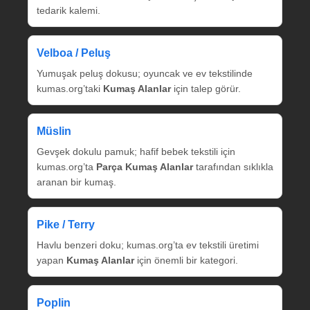
tedarik kalemi.
Velboa / Peluş
Yumuşak peluş dokusu; oyuncak ve ev tekstilinde
kumas.org’taki
Kumaş Alanlar
için talep görür.
Müslin
Gevşek dokulu pamuk; hafif bebek tekstili için
kumas.org’ta
Parça Kumaş Alanlar
tarafından sıklıkla
aranan bir kumaş.
Pike / Terry
Havlu benzeri doku; kumas.org’ta ev tekstili üretimi
yapan
Kumaş Alanlar
için önemli bir kategori.
Poplin