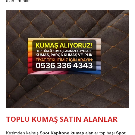
alan firmalar.
TOPLU KUMAŞ SATIN ALANLAR
Kesimden kalmış
Spot Kapitone kumaş
alanlar top başı
Spot