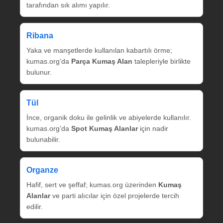
tarafından sık alımı yapılır.
Ribana
Yaka ve manşetlerde kullanılan kabartılı örme;
kumas.org’da
Parça Kumaş Alan
talepleriyle birlikte
bulunur.
Tül
İnce, organik doku ile gelinlik ve abiyelerde kullanılır.
kumas.org’da
Spot Kumaş Alanlar
için nadir
bulunabilir.
Organze
Hafif, sert ve şeffaf; kumas.org üzerinden
Kumaş
Alanlar
ve parti alıcılar için özel projelerde tercih
edilir.