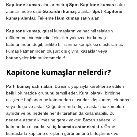
Kapitone kumaş
alanlar metraj
Spot Kapitone kumaş
satın
alanlar metre üstü
Gabardin kumaş
alanlar
Spot Kapitone
kumaş alanlar
. Tekleme
Ham kumaş
satın alan.
Kapitone kumaş
, güzel kumaşların ve hacimli telaların
mükemmel birleşimidir. Tekstiller yalnızca bir kumaş
katmanından değil, birlikte bir ısınma kompleksi oluşturan üç
kumaş katmanından oluşur; dış giyim, kazaklar veya
battaniyeler için mükemmeldir!
Kapitone kumaşlar nelerdir?
Parti kumaş satın alan
. Bu isim, yapısıyla karakterize edilen
belirli bir madde grubunu temsil eder. Kural olarak, birbirine
dikişlerle bağlanan üç katmandan oluşurlar: dış kumaş, ek parça
veya dolgu ve astar. Çoğu durumda dış ve astar malzemeleri
aynıdır ve bu nedenle her iki taraftan da kullanılabilir. Bu
nedenle astar dikilmesine gerek yoktur. Bazen sadece iki
katmandan oluşurlar ve
iç kısımda astar eksiktir.
Örme
kumaşlarla kapitone dikişlerin görünümünü birleştirmek ve