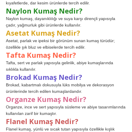
kıyafetlerde, dar kesim ürünlerde tercih edilir.
Naylon Kumaş Nedir?
Naylon kumaş, dayanıklılığı ve suya karşı dirençli yapısıyla
çadır, yağmurluk gibi ürünlerde kullanılır.
Asetat Kumaş Nedir?
Asetat, parlak ve ipeksi bir görünüm sunan kumaş türüdür;
özellikle şık bluz ve elbiselerde tercih edilir.
Tafta Kumaş Nedir?
Tafta, sert ve parlak yapısıyla gelinlik, abiye kumaşlarında
sıklıkla kullanılır.
Brokad Kumaş Nedir?
Brokad, kabartmalı dokusuyla lüks mobilya ve dekorasyon
ürünlerinde tercih edilen kumaşlardandır.
Organze Kumaş Nedir?
Organze, ince ve sert yapısıyla süsleme ve abiye tasarımlarında
kullanılan zarif bir kumaştır.
Flanel Kumaş Nedir?
Flanel kumaş, yünlü ve sıcak tutan yapısıyla özellikle kışlık