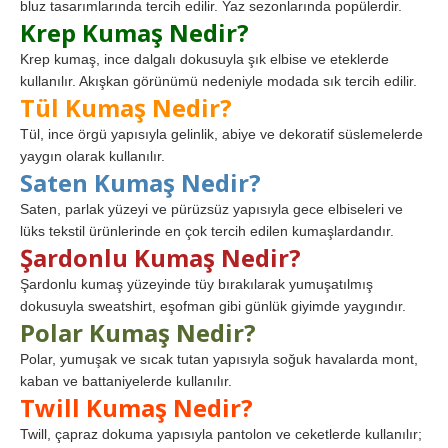
bluz tasarımlarında tercih edilir. Yaz sezonlarında popülerdir.
Krep Kumaş Nedir?
Krep kumaş, ince dalgalı dokusuyla şık elbise ve eteklerde
kullanılır. Akışkan görünümü nedeniyle modada sık tercih edilir.
Tül Kumaş Nedir?
Tül, ince örgü yapısıyla gelinlik, abiye ve dekoratif süslemelerde
yaygın olarak kullanılır.
Saten Kumaş Nedir?
Saten, parlak yüzeyi ve pürüzsüz yapısıyla gece elbiseleri ve
lüks tekstil ürünlerinde en çok tercih edilen kumaşlardandır.
Şardonlu Kumaş Nedir?
Şardonlu kumaş yüzeyinde tüy bırakılarak yumuşatılmış
dokusuyla sweatshirt, eşofman gibi günlük giyimde yaygındır.
Polar Kumaş Nedir?
Polar, yumuşak ve sıcak tutan yapısıyla soğuk havalarda mont,
kaban ve battaniyelerde kullanılır.
Twill Kumaş Nedir?
Twill, çapraz dokuma yapısıyla pantolon ve ceketlerde kullanılır;