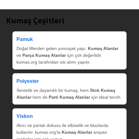
Kumaş Çeşitleri
Pamuk
Doğal liflerden gelen yumuşak yapı,
Kumaş Alanlar
ve
Parça Kumaş Alanlar
için çok değerlidir.
kumas.org tarafından sık alımı yapılır.
Polyester
Sentetik ve dayanıklı bir kumaş; hem
Stok Kumaş
Alanlar
hem de
Parti Kumaş Alanlar
için ideal tercih.
Viskon
Akıcı ve parlak dokusu ile elbiselik ve bluzlarda
kullanılır. kumas.org’ta
Kumaş Alanlar
arayan
üreticiler için çok uygun.