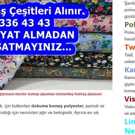
Şardo
yumuş
günlü
Po
Polar
haval
Tw
Twill
ceketl
Ka
Kanva
giyim
kumaş
 piyasası merter kumaş piyasası osmanbey kumaş piyasası
Vi
b. için kullanılan
dokuma kumaş polyester
, pamuk ve
Visko
nıldığı için nervürleri ağır ve belirgindir. Ayrıca en sık
ve et
Li
Ne