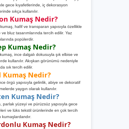
ikle gece kıyafetlerinde, iç dekorasyon
rinde sıkça kullanılır.
fon Kumaş Nedir?
 kumaş, hafif ve transparan yapısıyla özellikle
e ve bluz tasarımlarında tercih edilir. Yaz
larında popülerdir.
ep Kumaş Nedir?
kumaş, ince dalgalı dokusuyla şık elbise ve
erde kullanılır. Akışkan görünümü nedeniyle
a sık tercih edilir.
l Kumaş Nedir?
ince örgü yapısıyla gelinlik, abiye ve dekoratif
melerde yaygın olarak kullanılır.
ten Kumaş Nedir?
, parlak yüzeyi ve pürüzsüz yapısıyla gece
leri ve lüks tekstil ürünlerinde en çok tercih
n kumaşlardandır.
rdonlu Kumaş Nedir?