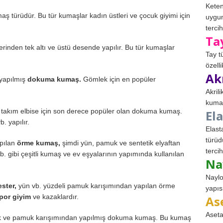
Keten
ş türüdür. Bu tür kumaşlar kadın üstleri ve çocuk giyimi için
uygun
tercih
Ta
erinden tek altı ve üstü desende yapılır. Bu tür kumaşlar
Tay t
özell
Ak
 yapılmış
dokuma kumaş.
Gömlek için en popüler
Akril
kumaş
 takım elbise için son derece popüler olan dokuma kumaş.
El
. yapılır.
Elast
türüd
apılan
örme kumaş,
şimdi yün, pamuk ve sentetik elyaftan
tercih
b. gibi çeşitli kumaş ve ev eşyalarının yapımında kullanılan
Na
Naylo
ster,
yün vb. yüzdeli pamuk karışımından yapılan örme
yapıs
spor giyim
ve kazaklardır.
As
Aseta
ipek ve pamuk karışımından yapılmış dokuma kumaş. Bu kumaş