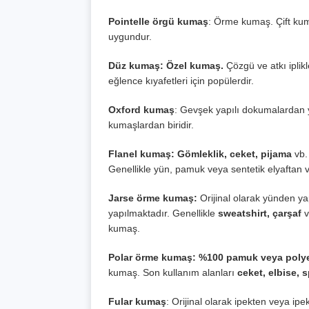
Pointelle örgü kumaş
: Örme kumaş. Çift kuma
uygundur.
Düz kumaş: Özel kumaş.
Çözgü ve atkı iplikl
eğlence kıyafetleri için popülerdir.
Oxford kumaş
: Gevşek yapılı dokumalardan
kumaşlardan biridir.
Flanel kumaş: Gömleklik, ceket, pijama
vb.
Genellikle yün, pamuk veya sentetik elyaftan vb
Jarse örme kumaş:
Orijinal olarak yünden y
yapılmaktadır. Genellikle
sweatshirt, çarşaf
v
kumaş.
Polar örme kumaş: %100 pamuk veya polye
kumaş. Son kullanım alanları
ceket, elbise, 
Fular kumaş
: Orijinal olarak ipekten veya 