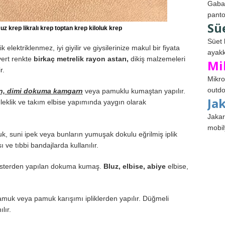
Gabar
panto
Sü
uz krep likralı krep toptan krep kiloluk krep
Süet 
k elektriklenmez, iyi giyilir ve giysilerinize makul bir fiyata
ayakk
vert renkte
birkaç metrelik rayon astarı,
dikiş malzemeleri
Mi
r.
Mikro
outdo
n, dimi dokuma kamgarn
veya pamuklu kumaştan yapılır.
Ja
leklik ve takım elbise yapımında yaygın olarak
Jakar
mobil
k, suni ipek veya bunların yumuşak dokulu eğrilmiş iplik
 ve tıbbi bandajlarda kullanılır.
yesterden yapılan dokuma kumaş.
Bluz, elbise, abiye
elbise,
muk veya pamuk karışımı ipliklerden yapılır. Düğmeli
lır.