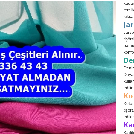
kadar
terci
sıkça
Ja
Jarse
tişör
pamuk
konfo
De
Denim
Dayan
kulla
edilir.
Ko
Koton
tişör
edile
Ka
Kadif