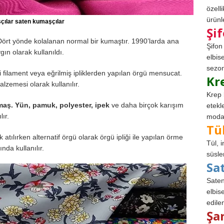
özell
ürünle
çılar saten kumaşçılar
Şi
Dört yönde kolalanan normal bir kumaştır. 1990’larda ana
Şifon
ın olarak kullanıldı.
elbis
sezon
ki filament veya eğrilmiş ipliklerden yapılan örgü mensucat.
Kr
lzemesi olarak kullanılır.
Krep 
ş. Yün, pamuk, polyester, ipek
ve daha birçok karışım
etekl
lır.
modad
Tü
atılırken alternatif örgü olarak örgü ipliği ile yapılan örme
Tül, 
nda kullanılır.
süsle
Sa
Saten
elbise
edile
Şa