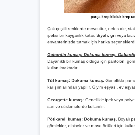
parça krep kiloluk krep uc
Çok çeşitli renklerde mevcuttur, nefes alır, stati
ipeksi bir kayganlık katar.
Siyah, gri
veya laci
envanterinizde tutmak için harika seçeneklerdi
Gabardin kumaş: Dokuma kumaş. Gabardi
Dayanıklı bir kumaş olduğu için pantolon, göm
kullanılmaktadır.
Tül kumaş: Dokuma kumaş.
Genellikle pamu
karışımlarından yapılır. Giyim eşyası, ev eşyası
Georgette kumaş:
Genellikle ipek veya pol
sari ve süslemelerde kullanılır.
Pötikareli kumaş: Dokuma kumaş.
Boyalı pa
gömlekler, elbiseler ve masa örtüleri için kullanı