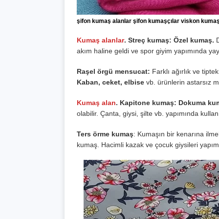
şifon kumaş alanlar şifon kumaşçılar viskon kumaş
Kumaş alanlar
. Streç kumaş: Özel kumaş.
akım haline geldi ve spor giyim yapımında yayg
Raşel örgü mensucat:
Farklı ağırlık ve tipte
Kaban, ceket, elbise
vb. ürünlerin astarsız ma
Kumaş alan
. Kapitone kumaş:
Dokuma kuma
olabilir. Çanta, giysi, şilte vb. yapımında kullanı
Ters örme kumaş
: Kumaşın bir kenarına ilmek 
kumaş. Hacimli kazak ve çocuk giysileri yapımı