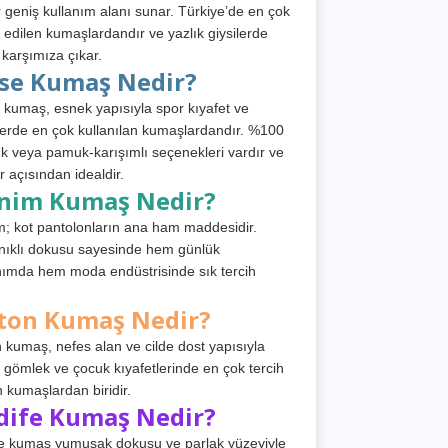
 geniş kullanım alanı sunar. Türkiye’de en çok
h edilen kumaşlardandır ve yazlık giysilerde
 karşımıza çıkar.
rse Kumaş Nedir?
 kumaş, esnek yapısıyla spor kıyafet ve
tlerde en çok kullanılan kumaşlardandır. %100
 veya pamuk-karışımlı seçenekleri vardır ve
r açısından idealdir.
nim Kumaş Nedir?
; kot pantolonların ana ham maddesidir.
ıklı dokusu sayesinde hem günlük
nımda hem moda endüstrisinde sık tercih
ton Kumaş Nedir?
 kumaş, nefes alan ve cilde dost yapısıyla
t, gömlek ve çocuk kıyafetlerinde en çok tercih
n kumaşlardan biridir.
dife Kumaş Nedir?
e kumaş yumuşak dokusu ve parlak yüzeyiyle