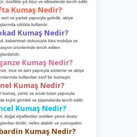
r; özellikle şık bluz ve elbiselerde tercih edilir.
fta Kumaş Nedir?
 sert ve parlak yapısıyla gelinlik, abiye
arında sıklıkla kullanılır.
okad Kumaş Nedir?
d, kabartmalı dokusuyla lüks mobilya ve
asyon ürünlerinde tercih edilen
lardandır.
ganze Kumaş Nedir?
ze, ince ve sert yapısıyla süsleme ve abiye
ımlarında kullanılan zarif bir kumaştır.
anel Kumaş Nedir?
l kumaş, yünlü ve sıcak tutan yapısıyla
kle kışlık gömlek ve pijamalarda tercih edilir.
ncel Kumaş Nedir?
l, doğal elyaflardan üretilen çevre dostu
lardan biridir; nefes alabilir ve yumuşaktır.
bardin Kumaş Nedir?