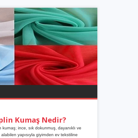
plin Kumaş Nedir?
n kumaş; ince, sık dokunmuş, dayanıklı ve
 alabilen yapısıyla giyimden ev tekstiline