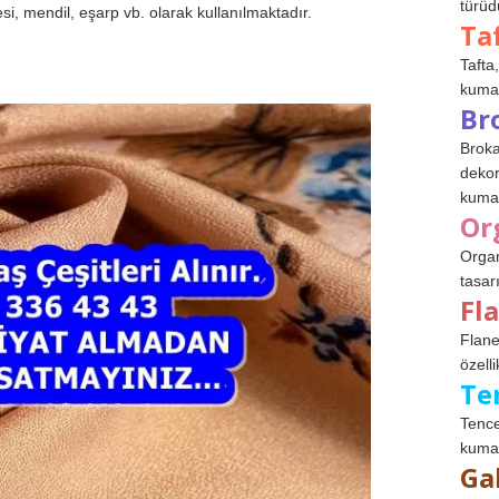
türüdü
si, mendil, eşarp vb. olarak kullanılmaktadır.
Ta
Tafta,
kumaşl
Br
Broka
dekor
kumaş
Or
Organ
tasar
Fl
Flane
özelli
Te
Tence
kumaş
Ga