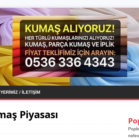
YERIMIZ / İLETIŞIM
maş Piyasası
Po
Popli
nefes