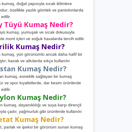
 kumaş, doğal yapısıyla sıcak iklimlere
dur; özellikle yazlık gömlek ve pantolonlarda
 edilir.
y Tüyü Kumaş Nedir?
üyü kumaş, yumuşak ve sıcak dokusuyla
ikle mont içleri ve soğuk havalarda tercih edilir.
rilik Kumaş Nedir?
ik kumaş, yün görünümlü ancak daha hafif bir
tır; kazak ve atkılarda sıkça kullanılır.
astan Kumaş Nedir?
an kumaş, esneklik sağlayan bir kumaş
ür ve spor kıyafetlerde, dar kesim ürünlerde
 edilir.
ylon Kumaş Nedir?
n kumaş, dayanıklılığı ve suya karşı dirençli
ıyla çadır, yağmurluk gibi ürünlerde kullanılır.
etat Kumaş Nedir?
t, parlak ve ipeksi bir görünüm sunan kumaş