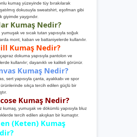
nlu kumaş yüzeyinde tüy bırakılarak
atılmış dokusuyla sweatshirt, eşofman gibi
k giyimde yaygındır.
lar Kumaş Nedir?
, yumuşak ve sıcak tutan yapısıyla soğuk
arda mont, kaban ve battaniyelerde kullanılır.
ill Kumaş Nedir?
, çapraz dokuma yapısıyla pantolon ve
erde kullanılır; dayanıklı ve kaliteli görünür.
nvas Kumaş Nedir?
s, sert yapısıyla çanta, ayakkabı ve spor
 ürünlerinde sıkça tercih edilen güçlü bir
tır.
scose Kumaş Nedir?
z kumaş, yumuşak ve dökümlü yapısıyla bluz
eklerde tercih edilen akışkan bir kumaştır.
nen (Keten) Kumaş
dir?