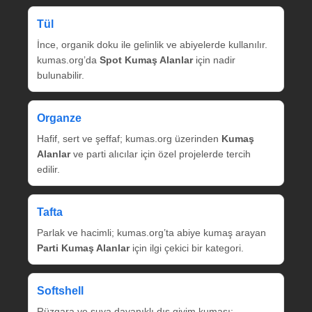
Tül
İnce, organik doku ile gelinlik ve abiyelerde kullanılır.
kumas.org’da
Spot Kumaş Alanlar
için nadir
bulunabilir.
Organze
Hafif, sert ve şeffaf; kumas.org üzerinden
Kumaş
Alanlar
ve parti alıcılar için özel projelerde tercih
edilir.
Tafta
Parlak ve hacimli; kumas.org’ta abiye kumaş arayan
Parti Kumaş Alanlar
için ilgi çekici bir kategori.
Softshell
Rüzgara ve suya dayanıklı dış giyim kumaşı;