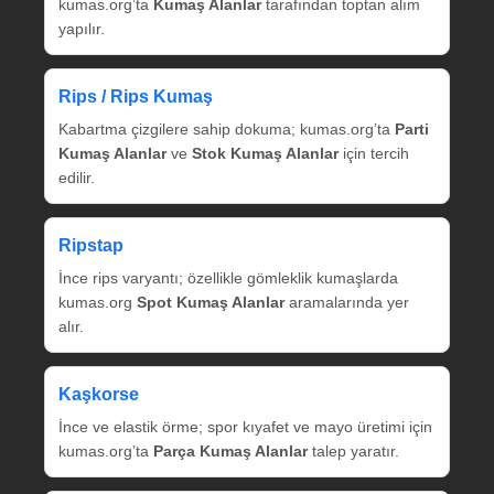
kumas.org’ta
Kumaş Alanlar
tarafından toptan alım
yapılır.
Rips / Rips Kumaş
Kabartma çizgilere sahip dokuma; kumas.org’ta
Parti
Kumaş Alanlar
ve
Stok Kumaş Alanlar
için tercih
edilir.
Ripstap
İnce rips varyantı; özellikle gömleklik kumaşlarda
kumas.org
Spot Kumaş Alanlar
aramalarında yer
alır.
Kaşkorse
İnce ve elastik örme; spor kıyafet ve mayo üretimi için
kumas.org’ta
Parça Kumaş Alanlar
talep yaratır.