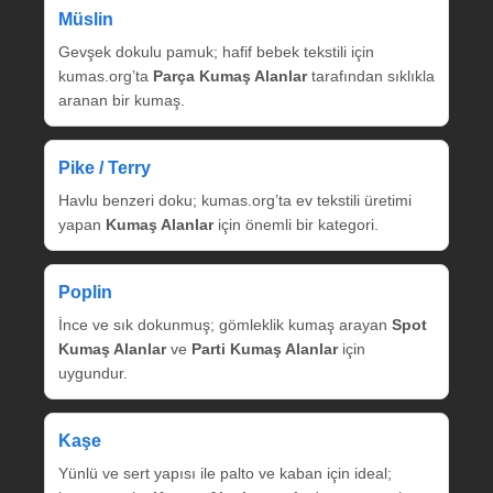
Müslin
Gevşek dokulu pamuk; hafif bebek tekstili için
kumas.org’ta
Parça Kumaş Alanlar
tarafından sıklıkla
aranan bir kumaş.
Pike / Terry
Havlu benzeri doku; kumas.org’ta ev tekstili üretimi
yapan
Kumaş Alanlar
için önemli bir kategori.
Poplin
İnce ve sık dokunmuş; gömleklik kumaş arayan
Spot
Kumaş Alanlar
ve
Parti Kumaş Alanlar
için
uygundur.
Kaşe
Yünlü ve sert yapısı ile palto ve kaban için ideal;