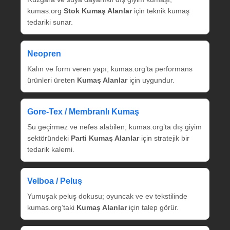
kumas.org
Stok Kumaş Alanlar
için teknik kumaş
tedariki sunar.
Neopren
Kalın ve form veren yapı; kumas.org’ta performans
ürünleri üreten
Kumaş Alanlar
için uygundur.
Gore‑Tex / Membranlı Kumaş
Su geçirmez ve nefes alabilen; kumas.org’ta dış giyim
sektöründeki
Parti Kumaş Alanlar
için stratejik bir
tedarik kalemi.
Velboa / Peluş
Yumuşak peluş dokusu; oyuncak ve ev tekstilinde
kumas.org’taki
Kumaş Alanlar
için talep görür.