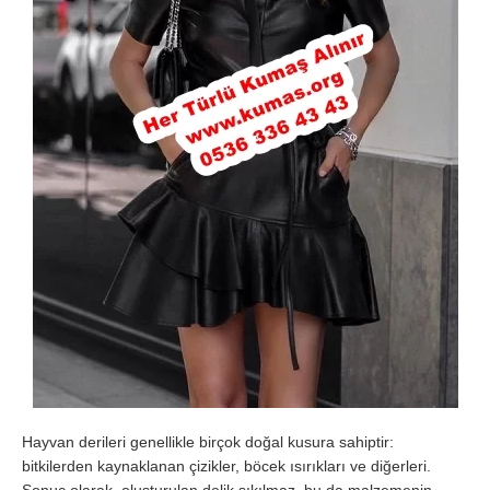
Hayvan derileri genellikle birçok doğal kusura sahiptir:
bitkilerden kaynaklanan çizikler, böcek ısırıkları ve diğerleri.
Sonuç olarak, oluşturulan delik sıkılmaz, bu da malzemenin