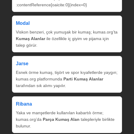
:contentReference[oaicite:0]{index=0}
Modal
Viskon benzeri, çok yumuşak bir kumaş; kumas.org’ta
Kumaş Alanlar
ile özellikle iç giyim ve pijama için
talep görür.
Jarse
Esnek örme kumaş, tişört ve spor kıyafetlerde yaygın;
kumas.org platformunda
Parti Kumaş Alanlar
tarafından sık alımı yapılır.
Ribana
Yaka ve manşetlerde kullanılan kabartılı örme;
kumas.org’da
Parça Kumaş Alan
talepleriyle birlikte
bulunur.