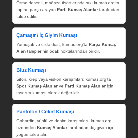
Örme desenli, mağaza tişörtlerinde sık; kumas.org’ta
toptan parça arayan
Parti Kumaş Alanlar
tarafından
talep edilir.
Çamaşır / İç Giyim Kumaşı
Yumuşak ve cilde dost; kumas.org’ta
Parça Kumaş
Alan
taleplerinin odak noktalarından biridir.
Bluz Kumaşı
Şifon, krep veya viskon karışımları; kumas.org’ta
Spot Kumaş Alanlar
ve
Parti Kumaş Alanlar
için
tasarım kumaşı olarak değerlidir.
Pantolon / Ceket Kumaşı
Gabardin, yünlü ve denim karışımları; kumas.org
üzerinden
Kumaş Alanlar
tarafından dış giyim için
yoğun talep alır.