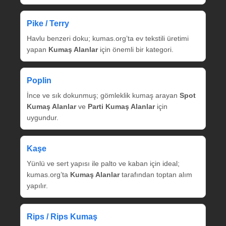
Pike / Terry
Havlu benzeri doku; kumas.org’ta ev tekstili üretimi
yapan
Kumaş Alanlar
için önemli bir kategori.
Poplin
İnce ve sık dokunmuş; gömleklik kumaş arayan
Spot
Kumaş Alanlar
ve
Parti Kumaş Alanlar
için
uygundur.
Kaşe
Yünlü ve sert yapısı ile palto ve kaban için ideal;
kumas.org’ta
Kumaş Alanlar
tarafından toptan alım
yapılır.
Rips / Rips Kumaş