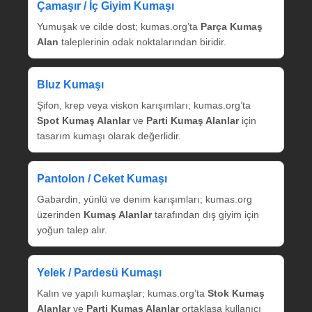
Çamaşır / İç Giyim Kumaşı
Yumuşak ve cilde dost; kumas.org’ta
Parça Kumaş
Alan
taleplerinin odak noktalarından biridir.
Bluz Kumaşı
Şifon, krep veya viskon karışımları; kumas.org’ta
Spot Kumaş Alanlar
ve
Parti Kumaş Alanlar
için
tasarım kumaşı olarak değerlidir.
Pantolon / Ceket Kumaşı
Gabardin, yünlü ve denim karışımları; kumas.org
üzerinden
Kumaş Alanlar
tarafından dış giyim için
yoğun talep alır.
Yelek / Pardesü Kumaşı
Kalın ve yapılı kumaşlar; kumas.org’ta
Stok Kumaş
Alanlar
ve
Parti Kumaş Alanlar
ortaklaşa kullanıcı