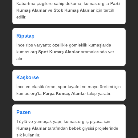
Kabartma çizgilere sahip dokuma; kumas.org’ta
Parti
Kumaş Alanlar
ve
Stok Kumaş Alanlar
için tercih
edilir.
Ripstap
İnce rips varyantı; özellikle gömleklik kumaşlarda
kumas.org
Spot Kumaş Alanlar
aramalarında yer
alır.
Kaşkorse
İnce ve elastik örme; spor kıyafet ve mayo üretimi için
kumas.org’ta
Parça Kumaş Alanlar
talep yaratır.
Pazen
Tüylü ve yumuşak yapı; kumas.org iç piyasa için
Kumaş Alanlar
tarafından bebek giysisi projelerinde
sık kullanılır.