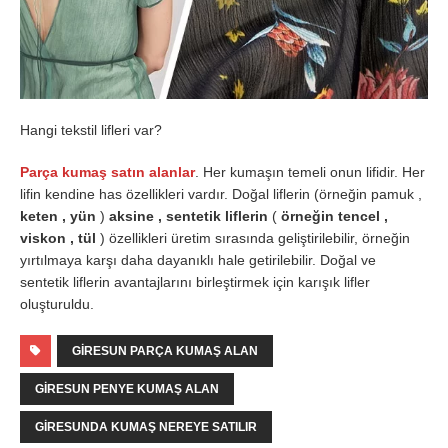
Hangi tekstil lifleri var?
Parça kumaş satın alanlar
. Her kumaşın temeli onun lifidir. Her
lifin kendine has özellikleri vardır. Doğal liflerin (örneğin pamuk ,
keten , yün
)
aksine , sentetik liflerin
(
örneğin tencel ,
viskon , tül
) özellikleri üretim sırasında geliştirilebilir, örneğin
yırtılmaya karşı daha dayanıklı hale getirilebilir. Doğal ve
sentetik liflerin avantajlarını birleştirmek için karışık lifler
oluşturuldu.
GIRESUN PARÇA KUMAŞ ALAN
GIRESUN PENYE KUMAŞ ALAN
GIRESUNDA KUMAŞ NEREYE SATILIR