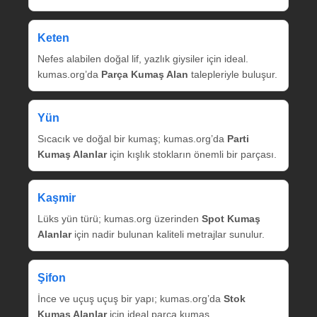
Keten
Nefes alabilen doğal lif, yazlık giysiler için ideal.
kumas.org’da
Parça Kumaş Alan
talepleriyle buluşur.
Yün
Sıcacık ve doğal bir kumaş; kumas.org’da
Parti
Kumaş Alanlar
için kışlık stokların önemli bir parçası.
Kaşmir
Lüks yün türü; kumas.org üzerinden
Spot Kumaş
Alanlar
için nadir bulunan kaliteli metrajlar sunulur.
Şifon
İnce ve uçuş uçuş bir yapı; kumas.org’da
Stok
Kumaş Alanlar
için ideal parça kumaş