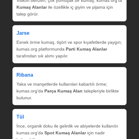
Viskon benzeri, çok yumuşak bir kumaş; kumas.org’ta
Kumaş Alanlar
ile özellikle iç giyim ve pijama için
talep görür.
Jarse
Esnek örme kumaş, tişört ve spor kıyafetlerde yaygın;
kumas.org platformunda
Parti Kumaş Alanlar
tarafından sık alımı yapılır.
Ribana
Yaka ve manşetlerde kullanılan kabartılı örme;
kumas.org’da
Parça Kumaş Alan
talepleriyle birlikte
bulunur.
Tül
İnce, organik doku ile gelinlik ve abiyelerde kullanılır.
kumas.org’da
Spot Kumaş Alanlar
için nadir