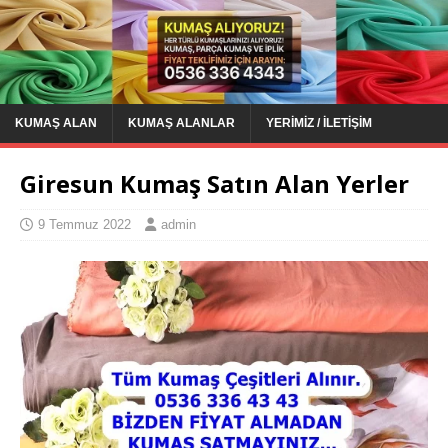
KUMAŞ ALAN
KUMAŞ ALANLAR
YERIMIZ / İLETIŞIM
Giresun Kumaş Satın Alan Yerler
9 Temmuz 2022
admin