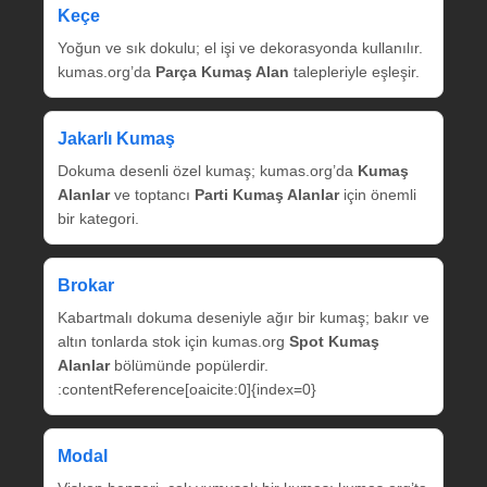
Keçe
Yoğun ve sık dokulu; el işi ve dekorasyonda kullanılır.
kumas.org’da
Parça Kumaş Alan
talepleriyle eşleşir.
Jakarlı Kumaş
Dokuma desenli özel kumaş; kumas.org’da
Kumaş
Alanlar
ve toptancı
Parti Kumaş Alanlar
için önemli
bir kategori.
Brokar
Kabartmalı dokuma deseniyle ağır bir kumaş; bakır ve
altın tonlarda stok için kumas.org
Spot Kumaş
Alanlar
bölümünde popülerdir.
:contentReference[oaicite:0]{index=0}
Modal