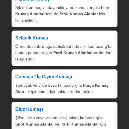
Sık dokunmuş ve dayanıklı yapı; kumas.org ile hem
Kumaş Alanlar
hem de
Stok Kumaş Alanlar
için
kullanışlıdır.
Selanik Kumaş
Örme desenli, mağaza tişörtlerinde sık; kumas.org’ta
toptan parça arayan
Parti Kumaş Alanlar
tarafından
talep edilir.
Çamaşır / İç Giyim Kumaşı
Yumuşak ve cilde dost; kumas.org’ta
Parça Kumaş
Alan
taleplerinin odak noktalarından biridir.
Bluz Kumaşı
Şifon, krep veya viskon karışımları; kumas.org’ta
Spot Kumaş Alanlar
ve
Parti Kumaş Alanlar
için