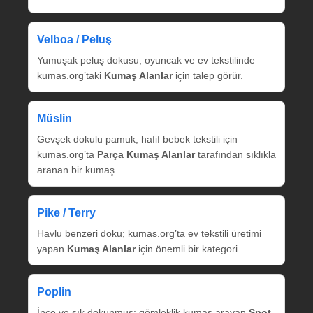
Velboa / Peluş
Yumuşak peluş dokusu; oyuncak ve ev tekstilinde
kumas.org’taki
Kumaş Alanlar
için talep görür.
Müslin
Gevşek dokulu pamuk; hafif bebek tekstili için
kumas.org’ta
Parça Kumaş Alanlar
tarafından sıklıkla
aranan bir kumaş.
Pike / Terry
Havlu benzeri doku; kumas.org’ta ev tekstili üretimi
yapan
Kumaş Alanlar
için önemli bir kategori.
Poplin
İnce ve sık dokunmuş; gömleklik kumaş arayan
Spot