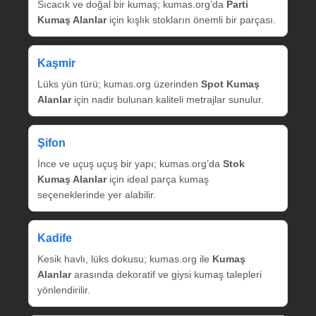
Sıcacık ve doğal bir kumaş; kumas.org’da
Parti
Kumaş Alanlar
için kışlık stokların önemli bir parçası.
Kaşmir
Lüks yün türü; kumas.org üzerinden
Spot Kumaş
Alanlar
için nadir bulunan kaliteli metrajlar sunulur.
Şifon
İnce ve uçuş uçuş bir yapı; kumas.org’da
Stok
Kumaş Alanlar
için ideal parça kumaş
seçeneklerinde yer alabilir.
Kadife
Kesik havlı, lüks dokusu; kumas.org ile
Kumaş
Alanlar
arasında dekoratif ve giysi kumaş talepleri
yönlendirilir.