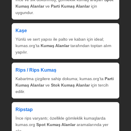
Kumaş Alanlar
ve
Parti Kumaş Alanlar
için
uygundur.
Kaşe
Yünlü ve sert yapısı ile palto ve kaban için ideal;
kumas.org’ta
Kumaş Alanlar
tarafından toptan alım
yapılır.
Rips / Rips Kumaş
Kabartma çizgilere sahip dokuma; kumas.org’ta
Parti
Kumaş Alanlar
ve
Stok Kumaş Alanlar
için tercih
edilir.
Ripstap
İnce rips varyantı; özellikle gömleklik kumaşlarda
kumas.org
Spot Kumaş Alanlar
aramalarında yer