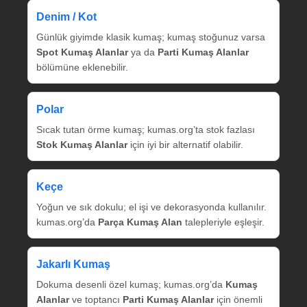
Denim / Kot
Günlük giyimde klasik kumaş; kumaş stoğunuz varsa
Spot Kumaş Alanlar
ya da
Parti Kumaş Alanlar
bölümüne eklenebilir.
Polar
Sıcak tutan örme kumaş; kumas.org’ta stok fazlası
Stok Kumaş Alanlar
için iyi bir alternatif olabilir.
Keçe
Yoğun ve sık dokulu; el işi ve dekorasyonda kullanılır.
kumas.org’da
Parça Kumaş Alan
talepleriyle eşleşir.
Jakarlı Kumaş
Dokuma desenli özel kumaş; kumas.org’da
Kumaş
Alanlar
ve toptancı
Parti Kumaş Alanlar
için önemli