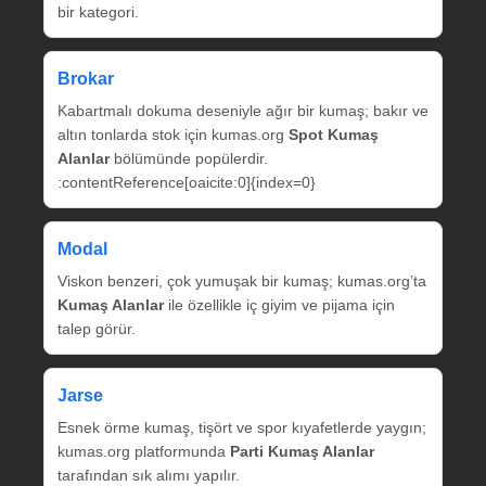
bir kategori.
Brokar
Kabartmalı dokuma deseniyle ağır bir kumaş; bakır ve
altın tonlarda stok için kumas.org
Spot Kumaş
Alanlar
bölümünde popülerdir.
:contentReference[oaicite:0]{index=0}
Modal
Viskon benzeri, çok yumuşak bir kumaş; kumas.org’ta
Kumaş Alanlar
ile özellikle iç giyim ve pijama için
talep görür.
Jarse
Esnek örme kumaş, tişört ve spor kıyafetlerde yaygın;
kumas.org platformunda
Parti Kumaş Alanlar
tarafından sık alımı yapılır.