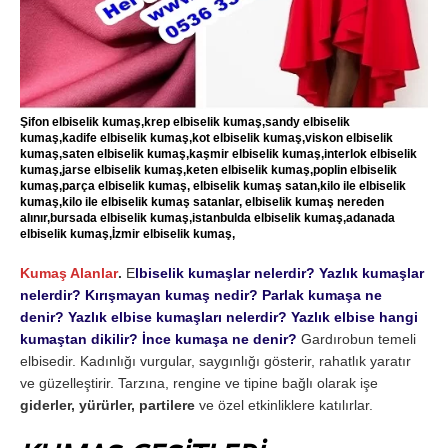
Şifon elbiselik kumaş,krep elbiselik kumaş,sandy elbiselik
kumaş,kadife elbiselik kumaş,kot elbiselik kumaş,viskon elbiselik
kumaş,saten elbiselik kumaş,kaşmir elbiselik kumaş,interlok elbiselik
kumaş,jarse elbiselik kumaş,keten elbiselik kumaş,poplin elbiselik
kumaş,parça elbiselik kumaş, elbiselik kumaş satan,kilo ile elbiselik
kumaş,kilo ile elbiselik kumaş satanlar, elbiselik kumaş nereden
alınır,bursada elbiselik kumaş,istanbulda elbiselik kumaş,adanada
elbiselik kumaş,İzmir elbiselik kumaş,
Kumaş Alanlar
.
E
lbiselik kumaşlar nelerdir? Yazlık kumaşlar
nelerdir? Kırışmayan kumaş nedir? Parlak kumaşa ne
denir? Yazlık elbise kumaşları nelerdir? Yazlık elbise hangi
kumaştan dikilir? İnce kumaşa ne denir?
Gardırobun temeli
elbisedir. Kadınlığı vurgular, saygınlığı gösterir, rahatlık yaratır
ve güzelleştirir. Tarzına, rengine ve tipine bağlı olarak işe
giderler, yürürler, partilere
ve özel etkinliklere katılırlar.