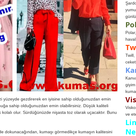
Şardo
yumuş
günlü
Po
Polar
haval
Tw
Twill
ceketl
Ka
Kanva
giyim
kumaş
Vi
nizi yüzeyde gezdirerek en iyisine sahip olduğunuzdan emin
ğa sahip olduğunuzdan emin olabilirsiniz. Düşük kaliteli
Visko
olalı olur. Sürdüğünüzde nişasta toz olarak uçacaktır. Bunu
ve et
Li
Ne
lde dokunacağından, kumaşı görmedikçe kumaşın kalitesini