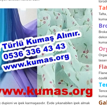
türüdü
Ta
Tafta,
kumaşl
Br
Broka
dekor
kumaş
Or
Organ
tasar
Fl
Flane
özelli
Te
Tence
kumaş
Ga
pek dupioni ve ipek karmaşasıdır. Evde yıkanabilen ipek almak