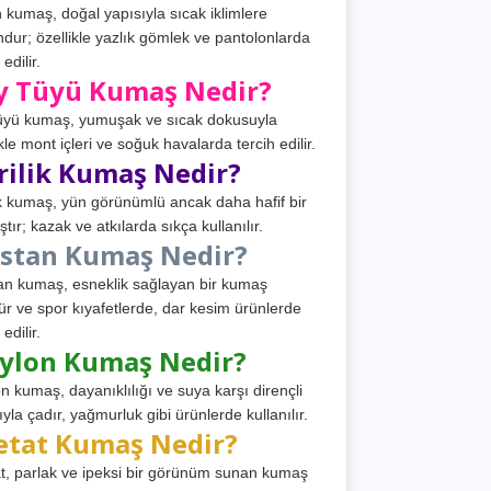
 kumaş, doğal yapısıyla sıcak iklimlere
dur; özellikle yazlık gömlek ve pantolonlarda
 edilir.
y Tüyü Kumaş Nedir?
üyü kumaş, yumuşak ve sıcak dokusuyla
ikle mont içleri ve soğuk havalarda tercih edilir.
rilik Kumaş Nedir?
ik kumaş, yün görünümlü ancak daha hafif bir
tır; kazak ve atkılarda sıkça kullanılır.
astan Kumaş Nedir?
an kumaş, esneklik sağlayan bir kumaş
ür ve spor kıyafetlerde, dar kesim ürünlerde
 edilir.
ylon Kumaş Nedir?
n kumaş, dayanıklılığı ve suya karşı dirençli
ıyla çadır, yağmurluk gibi ürünlerde kullanılır.
etat Kumaş Nedir?
t, parlak ve ipeksi bir görünüm sunan kumaş