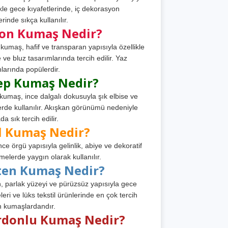
ikle gece kıyafetlerinde, iç dekorasyon
rinde sıkça kullanılır.
fon Kumaş Nedir?
 kumaş, hafif ve transparan yapısıyla özellikle
e ve bluz tasarımlarında tercih edilir. Yaz
larında popülerdir.
ep Kumaş Nedir?
kumaş, ince dalgalı dokusuyla şık elbise ve
erde kullanılır. Akışkan görünümü nedeniyle
a sık tercih edilir.
l Kumaş Nedir?
ince örgü yapısıyla gelinlik, abiye ve dekoratif
melerde yaygın olarak kullanılır.
ten Kumaş Nedir?
, parlak yüzeyi ve pürüzsüz yapısıyla gece
leri ve lüks tekstil ürünlerinde en çok tercih
n kumaşlardandır.
rdonlu Kumaş Nedir?