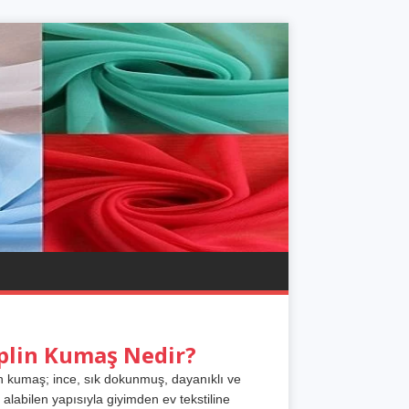
plin Kumaş Nedir?
n kumaş; ince, sık dokunmuş, dayanıklı ve
 alabilen yapısıyla giyimden ev tekstiline