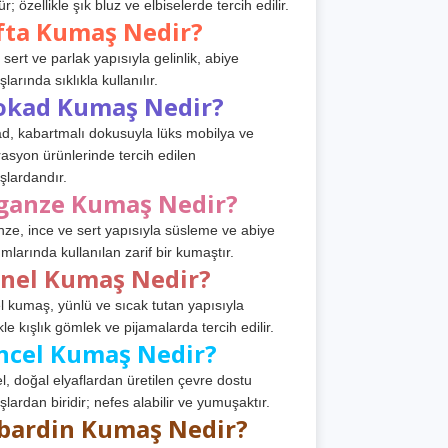
r; özellikle şık bluz ve elbiselerde tercih edilir.
fta Kumaş Nedir?
 sert ve parlak yapısıyla gelinlik, abiye
arında sıklıkla kullanılır.
okad Kumaş Nedir?
d, kabartmalı dokusuyla lüks mobilya ve
asyon ürünlerinde tercih edilen
lardandır.
ganze Kumaş Nedir?
ze, ince ve sert yapısıyla süsleme ve abiye
ımlarında kullanılan zarif bir kumaştır.
anel Kumaş Nedir?
l kumaş, yünlü ve sıcak tutan yapısıyla
kle kışlık gömlek ve pijamalarda tercih edilir.
ncel Kumaş Nedir?
l, doğal elyaflardan üretilen çevre dostu
lardan biridir; nefes alabilir ve yumuşaktır.
bardin Kumaş Nedir?