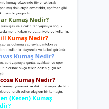
nlu kumaş yüzeyinde tüy bırakılarak
atılmış dokusuyla sweatshirt, eşofman gibi
k giyimde yaygındır.
lar Kumaş Nedir?
, yumuşak ve sıcak tutan yapısıyla soğuk
arda mont, kaban ve battaniyelerde kullanılır.
ill Kumaş Nedir?
, çapraz dokuma yapısıyla pantolon ve
erde kullanılır; dayanıklı ve kaliteli görünür.
nvas Kumaş Nedir?
s, sert yapısıyla çanta, ayakkabı ve spor
 ürünlerinde sıkça tercih edilen güçlü bir
tır.
scose Kumaş Nedir?
z kumaş, yumuşak ve dökümlü yapısıyla bluz
eklerde tercih edilen akışkan bir kumaştır.
nen (Keten) Kumaş
dir?