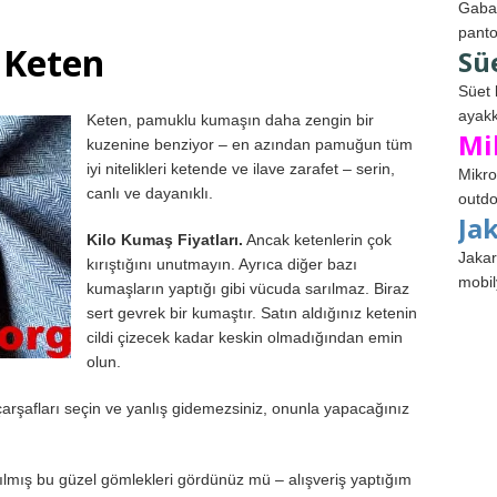
Gabar
panto
Keten
Sü
Süet 
ayakk
Keten, pamuklu kumaşın daha zengin bir
Mi
kuzenine benziyor – en azından pamuğun tüm
iyi nitelikleri ketende ve ilave zarafet – serin,
Mikro
canlı ve dayanıklı.
outdo
Ja
Kilo Kumaş Fiyatları.
Ancak ketenlerin çok
Jakar
kırıştığını unutmayın. Ayrıca diğer bazı
mobil
kumaşların yaptığı gibi vücuda sarılmaz. Biraz
sert gevrek bir kumaştır. Satın aldığınız ketenin
cildi çizecek kadar keskin olmadığından emin
olun.
i çarşafları seçin ve yanlış gidemezsiniz, onunla yapacağınız
mış bu güzel gömlekleri gördünüz mü – alışveriş yaptığım