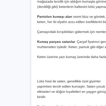
mağazada terzilik için aldığım kumaşta görüne
(denildiği gibi) ketenlerin kalitesini kötü yap
Pantolon kumaşı alan
resmi bluz ve gömlek, y
keten, her iki elyafın arzu edilen özelliklerini bir
Çamaşırdaki kırışıklıkları gidermek için nemlen
Kumaş parçası satanlar
. Çarşaf fiyatının g
muhtemelen öyledir. Keten, pamuk gibi diğer e
Keten üzerine yazı kumaş üzerinde daha fazla a
Lüks hissi ile saten, genellikle özel giyimler
yapılırken tercih edilen kumaştır. Saten çocuk
elbiseleri ve düğün kıyafetleri en yaygın görü
biridir.