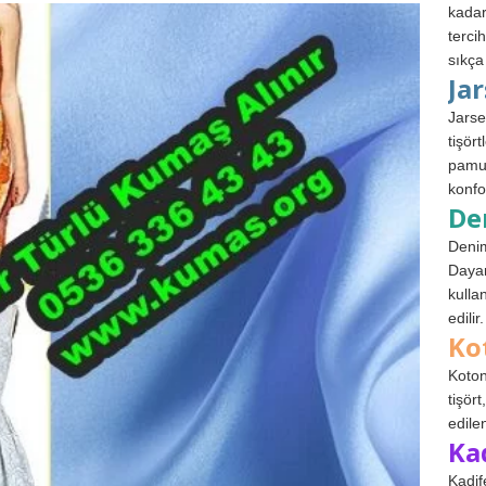
kadar
terci
sıkça
Ja
Jarse
tişör
pamuk
konfo
De
Denim
Dayan
kulla
edilir.
Ko
Koton
tişör
edile
Ka
Kadif