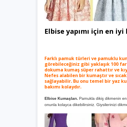
Elbise yapımı için en iy
Farklı pamuk türleri ve pamuklu kum
görebileceğiniz gibi yaklaşık
100 fa
dokuma kumaş süper rahattır ve kıya
Nefes alabilen bir kumaştır ve sıcak
sağlayabilir. Bu onu temel bir yaz k
bakımı kolaydır.
Elbise Kumaşları.
Pamukla dikiş dikmenin en i
onunla kolayca dikebilirsiniz. Giysilerinizi di