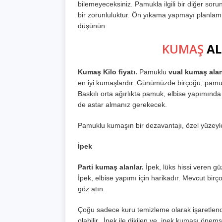
bilemeyeceksiniz. Pamukla ilgili bir diğer sor
bir zorunluluktur. Ön yıkama yapmayı planlam
düşünün.
KUMAŞ
AL
Kumaş Kilo fiyatı.
Pamuklu
vual kumaş ala
en iyi kumaşlardır. Günümüzde birçoğu, pamu
Baskılı orta ağırlıkta pamuk, elbise yapımında
de astar almanız gerekecek.
Pamuklu kumaşın bir dezavantajı, özel yüzeyl
İpek
Parti kumaş alanlar.
İpek, lüks hissi veren gü
İpek, elbise yapımı için harikadır. Mevcut birç
göz atın.
Çoğu sadece kuru temizleme olarak işaretlendi
olabilir. İpek ile dikilen ve ipek kumaşı önems