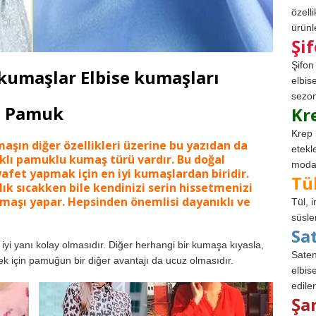
özell
ürünle
Şi
Şifon
i kumaşlar Elbise kumaşları
elbis
sezon
Pamuk
Kr
Krep 
aşın diğer özellikleri üzerine bu yazıdan da
etekl
rklı pamuklu kumaş türü vardır.
Bu doğal
modad
fet yapmak için en iyi kumaşlardan biridir.
Tü
lık sıcakken bile kendinizi serin hissetmenizi
umaşı yapar. Hepsinden önemlisi dayanıklı ve
Tül, 
süsle
Sa
yi yanı kolay olmasıdır. Diğer herhangi bir kumaşa kıyasla,
Saten
kmek için pamuğun bir diğer avantajı da ucuz olmasıdır.
elbise
edile
Şa