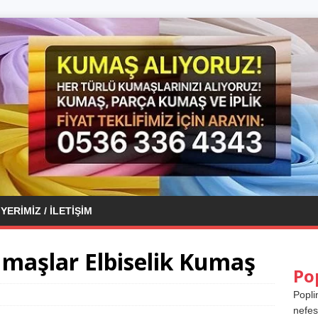
YERIMIZ / İLETIŞIM
Kumaşlar Elbiselik Kumaş
Po
Popli
nefes