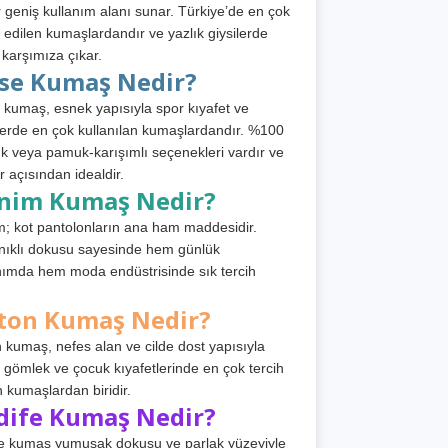
 geniş kullanım alanı sunar. Türkiye’de en çok
h edilen kumaşlardandır ve yazlık giysilerde
 karşımıza çıkar.
rse Kumaş Nedir?
 kumaş, esnek yapısıyla spor kıyafet ve
tlerde en çok kullanılan kumaşlardandır. %100
 veya pamuk-karışımlı seçenekleri vardır ve
r açısından idealdir.
nim Kumaş Nedir?
; kot pantolonların ana ham maddesidir.
ıklı dokusu sayesinde hem günlük
nımda hem moda endüstrisinde sık tercih
ton Kumaş Nedir?
 kumaş, nefes alan ve cilde dost yapısıyla
t, gömlek ve çocuk kıyafetlerinde en çok tercih
n kumaşlardan biridir.
dife Kumaş Nedir?
e kumaş yumuşak dokusu ve parlak yüzeyiyle