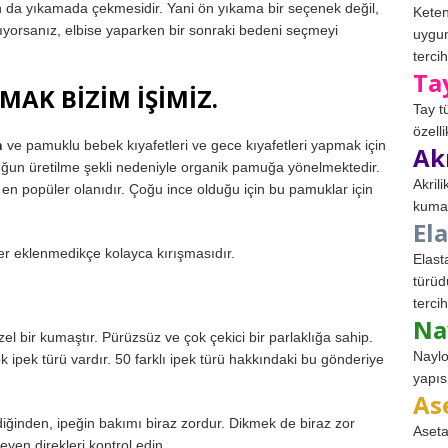
un da yıkamada çekmesidir. Yani ön yıkama bir seçenek değil,
Keten
ıyorsanız, elbise yaparken bir sonraki bedeni seçmeyi
uygun
tercih
Ta
MAK BİZİM İŞİMİZ.
Tay t
özell
n
ve pamuklu bebek kıyafetleri ve gece kıyafetleri yapmak için
Ak
ğun üretilme şekli nedeniyle organik pamuğa yönelmektedir.
Akril
 en popüler olanıdır. Çoğu ince olduğu için bu pamuklar için
kumaş
El
er eklenmedikçe kolayca kırışmasıdır.
Elast
türüd
tercih
Na
zel bir kumaştır. Pürüzsüz ve çok çekici bir parlaklığa sahip.
Naylo
ok ipek türü vardır. 50 farklı ipek türü hakkındaki bu gönderiye
yapıs
As
ğinden, ipeğin bakımı biraz zordur. Dikmek de biraz zor
Aseta
eyen direkleri kontrol edin.