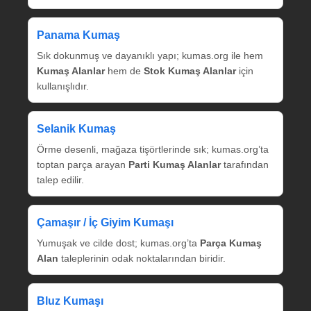
Panama Kumaş
Sık dokunmuş ve dayanıklı yapı; kumas.org ile hem
Kumaş Alanlar
hem de
Stok Kumaş Alanlar
için
kullanışlıdır.
Selanik Kumaş
Örme desenli, mağaza tişörtlerinde sık; kumas.org’ta
toptan parça arayan
Parti Kumaş Alanlar
tarafından
talep edilir.
Çamaşır / İç Giyim Kumaşı
Yumuşak ve cilde dost; kumas.org’ta
Parça Kumaş
Alan
taleplerinin odak noktalarından biridir.
Bluz Kumaşı