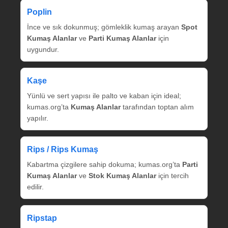
Poplin
İnce ve sık dokunmuş; gömleklik kumaş arayan
Spot
Kumaş Alanlar
ve
Parti Kumaş Alanlar
için
uygundur.
Kaşe
Yünlü ve sert yapısı ile palto ve kaban için ideal;
kumas.org’ta
Kumaş Alanlar
tarafından toptan alım
yapılır.
Rips / Rips Kumaş
Kabartma çizgilere sahip dokuma; kumas.org’ta
Parti
Kumaş Alanlar
ve
Stok Kumaş Alanlar
için tercih
edilir.
Ripstap