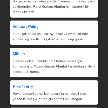
Su geçirmez ve nefes alabilen; kumas.org’ta dış giyim
sektöründeki
Parti Kumaş Alanlar
için stratejik bir
tedarik kalemi.
Velboa / Peluş
Yumuşak peluş dokusu; oyuncak ve ev tekstilinde
kumas.org’taki
Kumaş Alanlar
için talep görür.
Müslin
Gevşek dokulu pamuk; hafif bebek tekstili için
kumas.org’ta
Parça Kumaş Alanlar
tarafından sıklıkla
aranan bir kumaş.
Pike / Terry
Havlu benzeri doku; kumas.org’ta ev tekstili üretimi
yapan
Kumaş Alanlar
için önemli bir kategori.