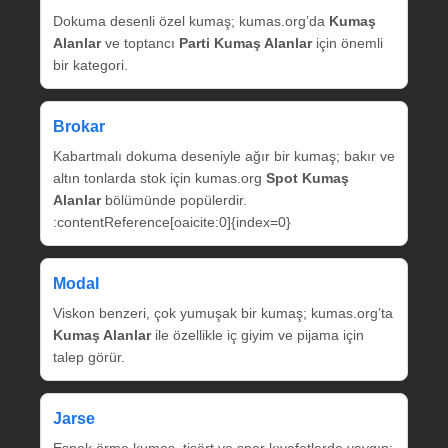
Dokuma desenli özel kumaş; kumas.org’da
Kumaş
Alanlar
ve toptancı
Parti Kumaş Alanlar
için önemli
bir kategori.
Brokar
Kabartmalı dokuma deseniyle ağır bir kumaş; bakır ve
altın tonlarda stok için kumas.org
Spot Kumaş
Alanlar
bölümünde popülerdir.
:contentReference[oaicite:0]{index=0}
Modal
Viskon benzeri, çok yumuşak bir kumaş; kumas.org’ta
Kumaş Alanlar
ile özellikle iç giyim ve pijama için
talep görür.
Jarse
Esnek örme kumaş, tişört ve spor kıyafetlerde yaygın;