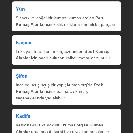
Yün
Sıcacık ve doğal bir kumaş; kumas.org’da
Parti
Kumaş Alanlar
için kışlık stokların önemli bir parçası.
Kaşmir
Lüks yün türü; kumas.org üzerinden
Spot Kumaş
Alanlar
için nadir bulunan kaliteli metrajlar sunulur.
Şifon
İnce ve uçuş uçuş bir yapı; kumas.org’da
Stok
Kumaş Alanlar
için ideal parça kumaş
seçeneklerinde yer alabilir.
Kadife
Kesik havlı, lüks dokusu; kumas.org ile
Kumaş
Alanlar
arasında dekoratif ve giysi kumaş talepleri