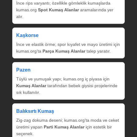
İnce rips varyantı; özellikle gömleklik kumaşlarda
kumas.org
Spot Kumaş Alanlar
aramalarında yer
alır.
Kaşkorse
İnce ve elastik örme; spor kıyafet ve mayo üretimi için
kumas.org’ta
Parça Kumaş Alanlar
talep yaratır.
Pazen
Tüylü ve yumuşak yapı; kumas.org iç piyasa için
Kumaş Alanlar
tarafından bebek giysisi projelerinde
sık kullanılır.
Balıksırtı Kumaş
Zig‑zag dokuma deseni; kumas.org’ta moda ve ceket
üretimi yapan
Parti Kumaş Alanlar
için estetik bir
seçenek.