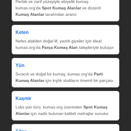
Parlak ve zarif yüzeyiyle abiyelik kumaş.
kumas.org’da
Spot Kumaş Alanlar
ve düzenli
Kumaş Alanlar
tarafından aranır.
Keten
Nefes alabilen doğal lif, yazlık giysiler için ideal.
kumas.org’da
Parça Kumaş Alan
talepleriyle buluşur.
Yün
Sıcacık ve doğal bir kumaş; kumas.org’da
Parti
Kumaş Alanlar
için kışlık stokların önemli bir parçası.
Kaşmir
Lüks yün türü; kumas.org üzerinden
Spot Kumaş
Alanlar
için nadir bulunan kaliteli metrajlar sunulur.