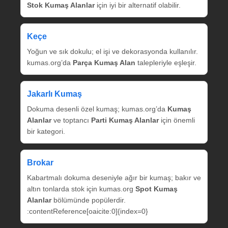
Stok Kumaş Alanlar
için iyi bir alternatif olabilir.
Keçe
Yoğun ve sık dokulu; el işi ve dekorasyonda kullanılır.
kumas.org’da
Parça Kumaş Alan
talepleriyle eşleşir.
Jakarlı Kumaş
Dokuma desenli özel kumaş; kumas.org’da
Kumaş
Alanlar
ve toptancı
Parti Kumaş Alanlar
için önemli
bir kategori.
Brokar
Kabartmalı dokuma deseniyle ağır bir kumaş; bakır ve
altın tonlarda stok için kumas.org
Spot Kumaş
Alanlar
bölümünde popülerdir.
:contentReference[oaicite:0]{index=0}