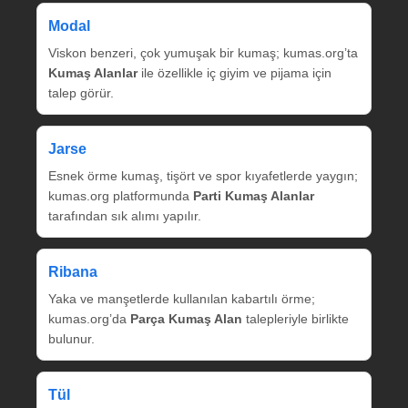
Modal
Viskon benzeri, çok yumuşak bir kumaş; kumas.org’ta
Kumaş Alanlar
ile özellikle iç giyim ve pijama için
talep görür.
Jarse
Esnek örme kumaş, tişört ve spor kıyafetlerde yaygın;
kumas.org platformunda
Parti Kumaş Alanlar
tarafından sık alımı yapılır.
Ribana
Yaka ve manşetlerde kullanılan kabartılı örme;
kumas.org’da
Parça Kumaş Alan
talepleriyle birlikte
bulunur.
Tül