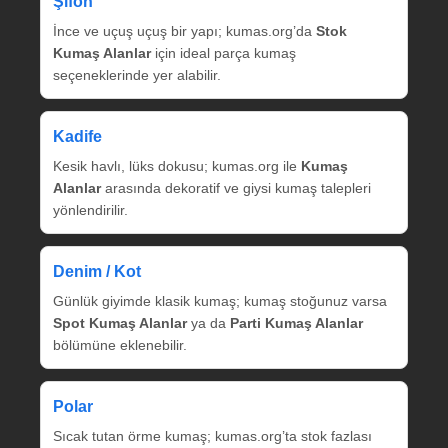
Şifon
İnce ve uçuş uçuş bir yapı; kumas.org’da
Stok
Kumaş Alanlar
için ideal parça kumaş
seçeneklerinde yer alabilir.
Kadife
Kesik havlı, lüks dokusu; kumas.org ile
Kumaş
Alanlar
arasında dekoratif ve giysi kumaş talepleri
yönlendirilir.
Denim / Kot
Günlük giyimde klasik kumaş; kumaş stoğunuz varsa
Spot Kumaş Alanlar
ya da
Parti Kumaş Alanlar
bölümüne eklenebilir.
Polar
Sıcak tutan örme kumaş; kumas.org’ta stok fazlası