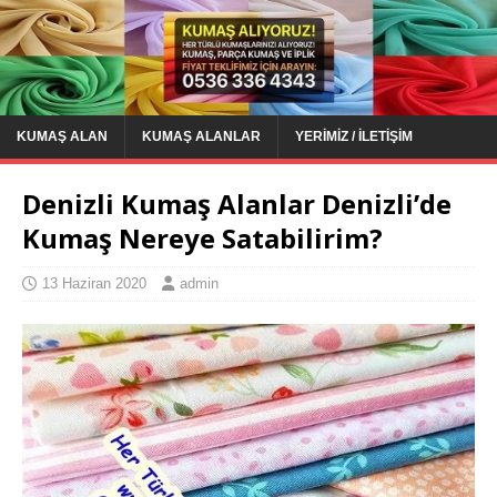
KUMAŞ ALAN
KUMAŞ ALANLAR
YERIMIZ / İLETIŞIM
Denizli Kumaş Alanlar Denizli’de
Kumaş Nereye Satabilirim?
13 Haziran 2020
admin