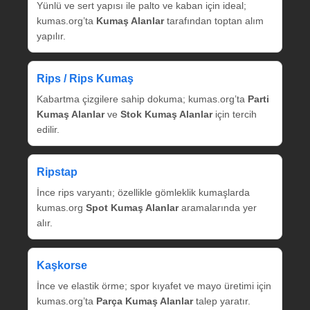
Yünlü ve sert yapısı ile palto ve kaban için ideal;
kumas.org’ta
Kumaş Alanlar
tarafından toptan alım
yapılır.
Rips / Rips Kumaş
Kabartma çizgilere sahip dokuma; kumas.org’ta
Parti
Kumaş Alanlar
ve
Stok Kumaş Alanlar
için tercih
edilir.
Ripstap
İnce rips varyantı; özellikle gömleklik kumaşlarda
kumas.org
Spot Kumaş Alanlar
aramalarında yer
alır.
Kaşkorse
İnce ve elastik örme; spor kıyafet ve mayo üretimi için
kumas.org’ta
Parça Kumaş Alanlar
talep yaratır.