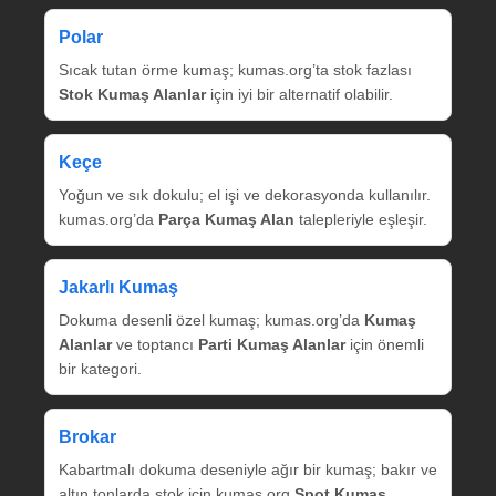
Polar
Sıcak tutan örme kumaş; kumas.org’ta stok fazlası
Stok Kumaş Alanlar
için iyi bir alternatif olabilir.
Keçe
Yoğun ve sık dokulu; el işi ve dekorasyonda kullanılır.
kumas.org’da
Parça Kumaş Alan
talepleriyle eşleşir.
Jakarlı Kumaş
Dokuma desenli özel kumaş; kumas.org’da
Kumaş
Alanlar
ve toptancı
Parti Kumaş Alanlar
için önemli
bir kategori.
Brokar
Kabartmalı dokuma deseniyle ağır bir kumaş; bakır ve
altın tonlarda stok için kumas.org
Spot Kumaş