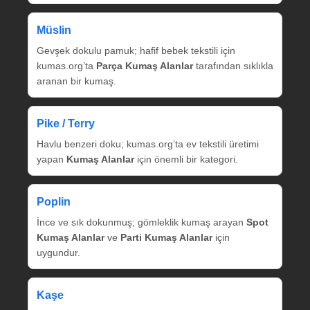
Müslin
Gevşek dokulu pamuk; hafif bebek tekstili için
kumas.org’ta
Parça Kumaş Alanlar
tarafından sıklıkla
aranan bir kumaş.
Pike / Terry
Havlu benzeri doku; kumas.org’ta ev tekstili üretimi
yapan
Kumaş Alanlar
için önemli bir kategori.
Poplin
İnce ve sık dokunmuş; gömleklik kumaş arayan
Spot
Kumaş Alanlar
ve
Parti Kumaş Alanlar
için
uygundur.
Kaşe