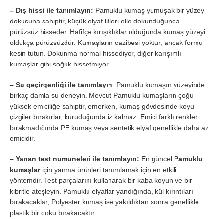
– Dış hissi ile tanımlayın:
Pamuklu kumaş yumuşak bir yüzey
dokusuna sahiptir, küçük elyaf lifleri elle dokunduğunda
pürüzsüz hisseder. Hafifçe kırışıklıklar olduğunda kumaş yüzeyi
oldukça pürüzsüzdür. Kumaşların cazibesi yoktur, ancak formu
kesin tutun. Dokunma normal hissediyor, diğer karışımlı
kumaşlar gibi soğuk hissetmiyor.
– Su geçirgenliği ile tanımlayın
: Pamuklu kumaşın yüzeyinde
birkaç damla su deneyin. Mevcut Pamuklu kumaşların çoğu
yüksek emiciliğe sahiptir, emerken, kumaş gövdesinde koyu
çizgiler bırakırlar, kuruduğunda iz kalmaz. Emici farklı renkler
bırakmadığında PE kumaş veya sentetik elyaf genellikle daha az
emicidir.
– Yanan test numuneleri ile tanımlayın:
En güncel
Pamuklu
kumaşlar
için yanma ürünleri tanımlamak için en etkili
yöntemdir. Test parçalarını kullanarak bir kaba koyun ve bir
kibritle ateşleyin. Pamuklu elyaflar yandığında, kül kırıntıları
bırakacaklar, Polyester kumaş ise yakıldıktan sonra genellikle
plastik bir doku bırakacaktır.