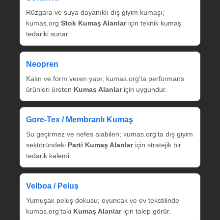
Rüzgara ve suya dayanıklı dış giyim kumaşı;
kumas.org
Stok Kumaş Alanlar
için teknik kumaş
tedariki sunar.
Neopren
Kalın ve form veren yapı; kumas.org’ta performans
ürünleri üreten
Kumaş Alanlar
için uygundur.
Gore‑Tex / Membranlı Kumaş
Su geçirmez ve nefes alabilen; kumas.org’ta dış giyim
sektöründeki
Parti Kumaş Alanlar
için stratejik bir
tedarik kalemi.
Velboa / Peluş
Yumuşak peluş dokusu; oyuncak ve ev tekstilinde
kumas.org’taki
Kumaş Alanlar
için talep görür.