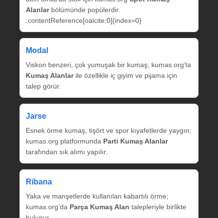
Alanlar
bölümünde popülerdir.
:contentReference[oaicite:0]{index=0}
Modal
Viskon benzeri, çok yumuşak bir kumaş; kumas.org’ta
Kumaş Alanlar
ile özellikle iç giyim ve pijama için
talep görür.
Jarse
Esnek örme kumaş, tişört ve spor kıyafetlerde yaygın;
kumas.org platformunda
Parti Kumaş Alanlar
tarafından sık alımı yapılır.
Ribana
Yaka ve manşetlerde kullanılan kabartılı örme;
kumas.org’da
Parça Kumaş Alan
talepleriyle birlikte
bulunur.