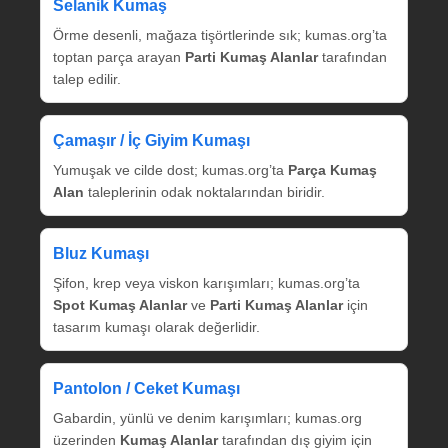
Selanik Kumaş
Örme desenli, mağaza tişörtlerinde sık; kumas.org’ta
toptan parça arayan
Parti Kumaş Alanlar
tarafından
talep edilir.
Çamaşır / İç Giyim Kumaşı
Yumuşak ve cilde dost; kumas.org’ta
Parça Kumaş
Alan
taleplerinin odak noktalarından biridir.
Bluz Kumaşı
Şifon, krep veya viskon karışımları; kumas.org’ta
Spot Kumaş Alanlar
ve
Parti Kumaş Alanlar
için
tasarım kumaşı olarak değerlidir.
Pantolon / Ceket Kumaşı
Gabardin, yünlü ve denim karışımları; kumas.org
üzerinden
Kumaş Alanlar
tarafından dış giyim için