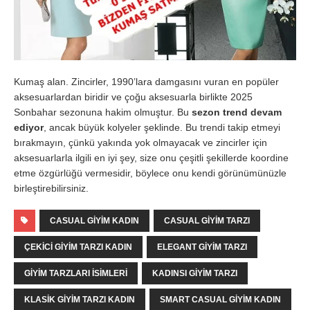
Kumaş alan. Zincirler, 1990’lara damgasını vuran en popüler
aksesuarlardan biridir ve çoğu aksesuarla birlikte 2025
Sonbahar sezonuna hakim olmuştur. Bu
sezon trend devam
ediyor
, ancak büyük kolyeler şeklinde. Bu trendi takip etmeyi
bırakmayın, çünkü yakında yok olmayacak ve zincirler için
aksesuarlarla ilgili en iyi şey, size onu çeşitli şekillerde koordine
etme özgürlüğü vermesidir, böylece onu kendi görünümünüzle
birleştirebilirsiniz.
CASUAL GIYIM KADIN
CASUAL GIYIM TARZI
ÇEKICI GIYIM TARZI KADIN
ELEGANT GIYIM TARZI
GIYIM TARZLARI ISIMLERI
KADINSI GIYIM TARZI
KLASIK GIYIM TARZI KADIN
SMART CASUAL GIYIM KADIN