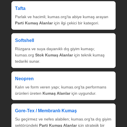
Tafta
Parlak ve hacimli; kumas.org’ta abiye kumaş arayan
Parti Kumaş Alanlar
için ilgi çekici bir kategori.
Softshell
Rüzgara ve suya dayanıklı dış giyim kumaşı;
kumas.org
Stok Kumaş Alanlar
için teknik kumaş
tedariki sunar.
Neopren
Kalın ve form veren yapı; kumas.org’ta performans
ürünleri üreten
Kumaş Alanlar
için uygundur.
Gore‑Tex / Membranlı Kumaş
Su geçirmez ve nefes alabilen; kumas.org’ta dış giyim
sektöründeki
Parti Kumaş Alanlar
için stratejik bir