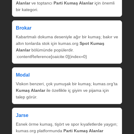
Alanlar
ve toptancı
Parti Kumaş Alanlar
için önemli
bir kategori.
Brokar
Kabartmalı dokuma deseniyle ağır bir kumaş; bakır ve
altın tonlarda stok için kumas.org
Spot Kumaş
Alanlar
bölümünde popülerdir.
:contentReference[oaicite:0]{index=0}
Modal
Viskon benzeri, çok yumuşak bir kumaş; kumas.org’ta
Kumaş Alanlar
ile özellikle iç giyim ve pijama için
talep görür.
Jarse
Esnek örme kumaş, tişört ve spor kıyafetlerde yaygın;
kumas.org platformunda
Parti Kumaş Alanlar