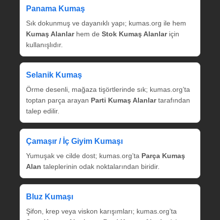
Panama Kumaş
Sık dokunmuş ve dayanıklı yapı; kumas.org ile hem
Kumaş Alanlar
hem de
Stok Kumaş Alanlar
için
kullanışlıdır.
Selanik Kumaş
Örme desenli, mağaza tişörtlerinde sık; kumas.org’ta
toptan parça arayan
Parti Kumaş Alanlar
tarafından
talep edilir.
Çamaşır / İç Giyim Kumaşı
Yumuşak ve cilde dost; kumas.org’ta
Parça Kumaş
Alan
taleplerinin odak noktalarından biridir.
Bluz Kumaşı
Şifon, krep veya viskon karışımları; kumas.org’ta