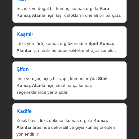
Sıcacık ve doğal bir kumaş; kumas.org’da
Parti
Kumaş Alanlar
için kışlık stokların önemli bir parçası.
Kaşmir
Lüks yün türü; kumas.org üzerinden
Spot Kumaş
Alanlar
için nadir bulunan kaliteli metrajlar sunulur.
Şifon
İnce ve uçuş uçuş bir yapı; kumas.org’da
Stok
Kumaş Alanlar
için ideal parça kumaş
seçeneklerinde yer alabilir.
Kadife
Kesik havlı, lüks dokusu; kumas.org ile
Kumaş
Alanlar
arasında dekoratif ve giysi kumaş talepleri
yönlendirilir.