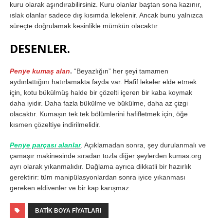
kuru olarak aşındırabilirsiniz. Kuru olanlar baştan sona kazınır,
ıslak olanlar sadece dış kısımda lekelenir. Ancak bunu yalnızca
süreçte doğrulamak kesinlikle mümkün olacaktır.
DESENLER.
Penye kumaş alan
.
“Beyazlığın” her şeyi tamamen
aydınlattığını hatırlamakta fayda var. Hafif lekeler elde etmek
için, kotu bükülmüş halde bir çözelti içeren bir kaba koymak
daha iyidir. Daha fazla bükülme ve bükülme, daha az çizgi
olacaktır. Kumaşın tek tek bölümlerini hafifletmek için, öğe
kısmen çözeltiye indirilmelidir.
Penye parçası alanlar
. Açıklamadan sonra, şey durulanmalı ve
çamaşır makinesinde sıradan tozla diğer şeylerden kumas.org
ayrı olarak yıkanmalıdır. Dağlama ayrıca dikkatli bir hazırlık
gerektirir: tüm manipülasyonlardan sonra iyice yıkanması
gereken eldivenler ve bir kap karışmaz.
BATIK BOYA FIYATLARI