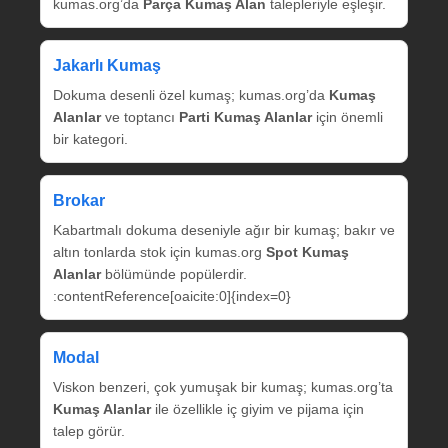
kumas.org’da
Parça Kumaş Alan
talepleriyle eşleşir.
Jakarlı Kumaş
Dokuma desenli özel kumaş; kumas.org’da
Kumaş
Alanlar
ve toptancı
Parti Kumaş Alanlar
için önemli
bir kategori.
Brokar
Kabartmalı dokuma deseniyle ağır bir kumaş; bakır ve
altın tonlarda stok için kumas.org
Spot Kumaş
Alanlar
bölümünde popülerdir.
:contentReference[oaicite:0]{index=0}
Modal
Viskon benzeri, çok yumuşak bir kumaş; kumas.org’ta
Kumaş Alanlar
ile özellikle iç giyim ve pijama için
talep görür.