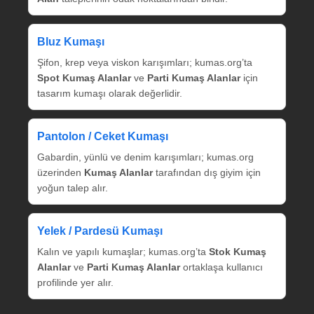
Bluz Kumaşı
Şifon, krep veya viskon karışımları; kumas.org’ta
Spot Kumaş Alanlar
ve
Parti Kumaş Alanlar
için
tasarım kumaşı olarak değerlidir.
Pantolon / Ceket Kumaşı
Gabardin, yünlü ve denim karışımları; kumas.org
üzerinden
Kumaş Alanlar
tarafından dış giyim için
yoğun talep alır.
Yelek / Pardesü Kumaşı
Kalın ve yapılı kumaşlar; kumas.org’ta
Stok Kumaş
Alanlar
ve
Parti Kumaş Alanlar
ortaklaşa kullanıcı
profilinde yer alır.