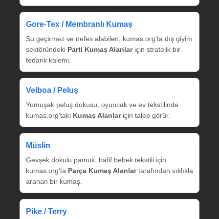
Gore‑Tex / Membranlı Kumaş
Su geçirmez ve nefes alabilen; kumas.org’ta dış giyim
sektöründeki
Parti Kumaş Alanlar
için stratejik bir
tedarik kalemi.
Velboa / Peluş
Yumuşak peluş dokusu; oyuncak ve ev tekstilinde
kumas.org’taki
Kumaş Alanlar
için talep görür.
Müslin
Gevşek dokulu pamuk; hafif bebek tekstili için
kumas.org’ta
Parça Kumaş Alanlar
tarafından sıklıkla
aranan bir kumaş.
Pike / Terry