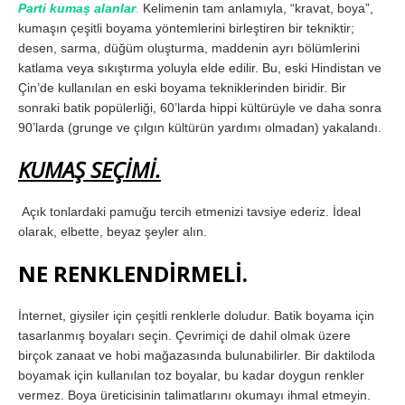
Parti kumaş alanlar
.
Kelimenin tam anlamıyla, “kravat, boya”,
kumaşın çeşitli boyama yöntemlerini birleştiren bir tekniktir;
desen, sarma, düğüm oluşturma, maddenin ayrı bölümlerini
katlama veya sıkıştırma yoluyla elde edilir. Bu, eski Hindistan ve
Çin’de kullanılan en eski boyama tekniklerinden biridir. Bir
sonraki batik popülerliği, 60’larda hippi kültürüyle ve daha sonra
90’larda (grunge ve çılgın kültürün yardımı olmadan) yakalandı.
KUMAŞ SEÇİMİ.
Açık tonlardaki pamuğu tercih etmenizi tavsiye ederiz. İdeal
olarak, elbette, beyaz şeyler alın.
NE RENKLENDİRMELİ.
İnternet, giysiler için çeşitli renklerle doludur. Batik boyama için
tasarlanmış boyaları seçin. Çevrimiçi de dahil olmak üzere
birçok zanaat ve hobi mağazasında bulunabilirler. Bir daktiloda
boyamak için kullanılan toz boyalar, bu kadar doygun renkler
vermez. Boya üreticisinin talimatlarını okumayı ihmal etmeyin.