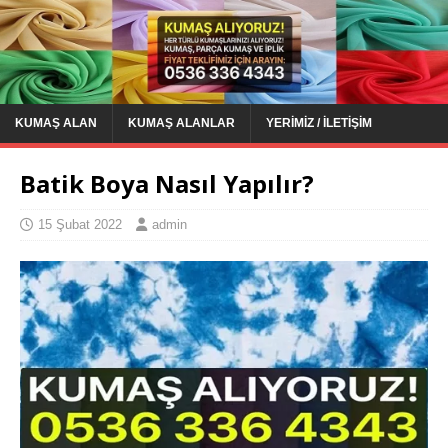
KUMAŞ ALAN
KUMAŞ ALANLAR
YERIMIZ / İLETIŞIM
Batik Boya Nasıl Yapılır?
15 Şubat 2022
admin