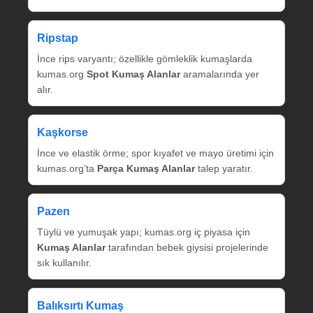
Ripstap
İnce rips varyantı; özellikle gömleklik kumaşlarda
kumas.org
Spot Kumaş Alanlar
aramalarında yer
alır.
Kaşkorse
İnce ve elastik örme; spor kıyafet ve mayo üretimi için
kumas.org’ta
Parça Kumaş Alanlar
talep yaratır.
Pazen
Tüylü ve yumuşak yapı; kumas.org iç piyasa için
Kumaş Alanlar
tarafından bebek giysisi projelerinde
sık kullanılır.
Balıksırtı Kumaş