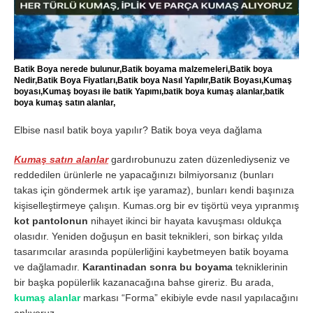
Batik Boya nerede bulunur,Batik boyama malzemeleri,Batik boya
Nedir,Batik Boya Fiyatları,Batik boya Nasıl Yapılır,Batik Boyası,Kumaş
boyası,Kumaş boyası ile batik Yapımı,batik boya kumaş alanlar,batik
boya kumaş satın alanlar,
Elbise nasıl batik boya yapılır? Batik boya veya dağlama
Kumaş satın alanlar
gardırobunuzu zaten düzenlediyseniz ve
reddedilen ürünlerle ne yapacağınızı bilmiyorsanız (bunları
takas için göndermek artık işe yaramaz), bunları kendi başınıza
kişiselleştirmeye çalışın. Kumas.org bir ev tişörtü veya yıpranmış
kot pantolonun
nihayet ikinci bir hayata kavuşması oldukça
olasıdır. Yeniden doğuşun en basit teknikleri, son birkaç yılda
tasarımcılar arasında popülerliğini kaybetmeyen batik boyama
ve dağlamadır.
Karantinadan sonra bu boyama
tekniklerinin
bir başka popülerlik kazanacağına bahse gireriz. Bu arada,
kumaş alanlar
markası “Forma” ekibiyle evde nasıl yapılacağını
anlıyoruz.