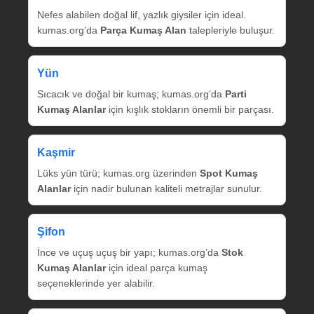
Nefes alabilen doğal lif, yazlık giysiler için ideal.
kumas.org’da
Parça Kumaş Alan
talepleriyle buluşur.
Yün
Sıcacık ve doğal bir kumaş; kumas.org’da
Parti
Kumaş Alanlar
için kışlık stokların önemli bir parçası.
Kaşmir
Lüks yün türü; kumas.org üzerinden
Spot Kumaş
Alanlar
için nadir bulunan kaliteli metrajlar sunulur.
Şifon
İnce ve uçuş uçuş bir yapı; kumas.org’da
Stok
Kumaş Alanlar
için ideal parça kumaş
seçeneklerinde yer alabilir.