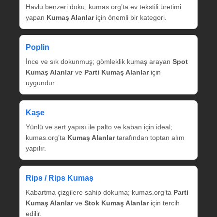
Havlu benzeri doku; kumas.org’ta ev tekstili üretimi
yapan
Kumaş Alanlar
için önemli bir kategori.
Poplin
İnce ve sık dokunmuş; gömleklik kumaş arayan
Spot
Kumaş Alanlar
ve
Parti Kumaş Alanlar
için
uygundur.
Kaşe
Yünlü ve sert yapısı ile palto ve kaban için ideal;
kumas.org’ta
Kumaş Alanlar
tarafından toptan alım
yapılır.
Rips / Rips Kumaş
Kabartma çizgilere sahip dokuma; kumas.org’ta
Parti
Kumaş Alanlar
ve
Stok Kumaş Alanlar
için tercih
edilir.