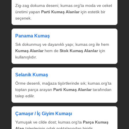
Zig‑zag dokuma deseni; kumas.org’ta moda ve ceket
üretimi yapan
Parti Kumaş Alanlar
için estetik bir
seçenek.
Panama Kumaş
Sık dokunmuş ve dayanıklı yapı; kumas.org ile hem
Kumaş Alanlar
hem de
Stok Kumaş Alanlar
için
kullanışlıdır.
Selanik Kumaş
Örme desenli, mağaza tişörtlerinde sık; kumas.org’ta
toptan parça arayan
Parti Kumaş Alanlar
tarafından
talep edilir.
Çamaşır / İç Giyim Kumaşı
Yumuşak ve cilde dost; kumas.org’ta
Parça Kumaş
Alan
taleplerinin odak noktalarından biridir.