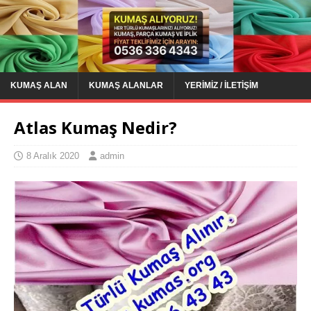
KUMAŞ ALAN
KUMAŞ ALANLAR
YERIMIZ / İLETIŞIM
Atlas Kumaş Nedir?
8 Aralık 2020
admin