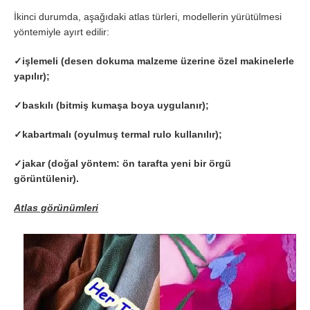
İkinci durumda, aşağıdaki atlas türleri, modellerin yürütülmesi
yöntemiyle ayırt edilir:
✓
işlemeli (desen dokuma malzeme üzerine özel makinelerle
yapılır);
✓
baskılı (bitmiş kumaşa boya uygulanır);
✓
kabartmalı (oyulmuş termal rulo kullanılır);
✓
jakar (doğal yöntem: ön tarafta yeni bir örgü
görüntülenir).
Atlas görünümleri