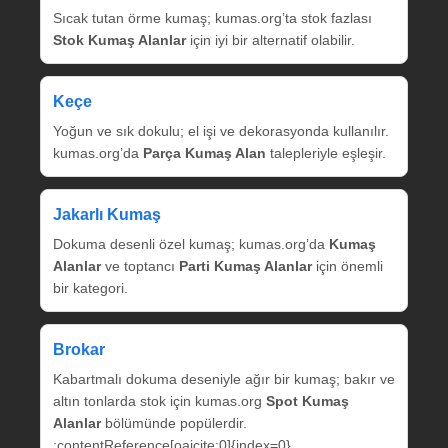
Sıcak tutan örme kumaş; kumas.org’ta stok fazlası
Stok Kumaş Alanlar
için iyi bir alternatif olabilir.
Keçe
Yoğun ve sık dokulu; el işi ve dekorasyonda kullanılır.
kumas.org’da
Parça Kumaş Alan
talepleriyle eşleşir.
Jakarlı Kumaş
Dokuma desenli özel kumaş; kumas.org’da
Kumaş
Alanlar
ve toptancı
Parti Kumaş Alanlar
için önemli
bir kategori.
Brokar
Kabartmalı dokuma deseniyle ağır bir kumaş; bakır ve
altın tonlarda stok için kumas.org
Spot Kumaş
Alanlar
bölümünde popülerdir.
:contentReference[oaicite:0]{index=0}