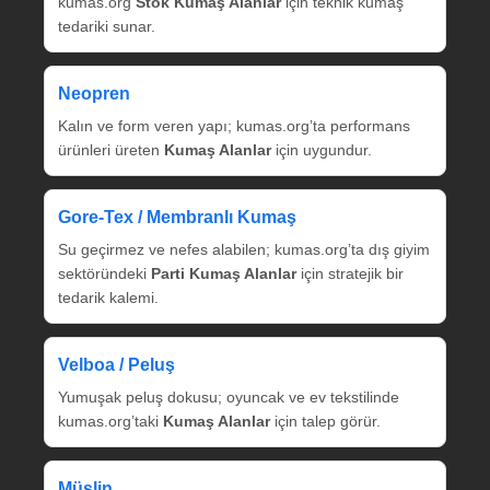
kumas.org
Stok Kumaş Alanlar
için teknik kumaş
tedariki sunar.
Neopren
Kalın ve form veren yapı; kumas.org’ta performans
ürünleri üreten
Kumaş Alanlar
için uygundur.
Gore‑Tex / Membranlı Kumaş
Su geçirmez ve nefes alabilen; kumas.org’ta dış giyim
sektöründeki
Parti Kumaş Alanlar
için stratejik bir
tedarik kalemi.
Velboa / Peluş
Yumuşak peluş dokusu; oyuncak ve ev tekstilinde
kumas.org’taki
Kumaş Alanlar
için talep görür.
Müslin