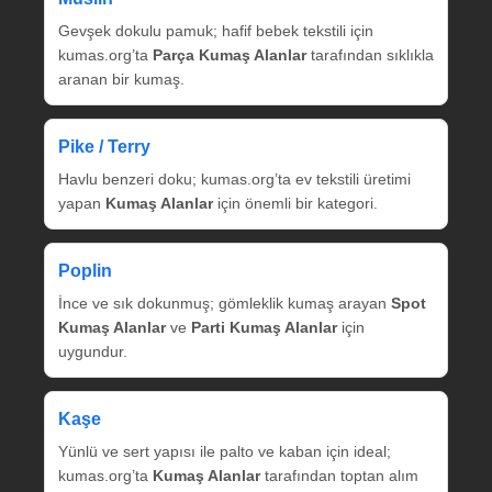
Gevşek dokulu pamuk; hafif bebek tekstili için
kumas.org’ta
Parça Kumaş Alanlar
tarafından sıklıkla
aranan bir kumaş.
Pike / Terry
Havlu benzeri doku; kumas.org’ta ev tekstili üretimi
yapan
Kumaş Alanlar
için önemli bir kategori.
Poplin
İnce ve sık dokunmuş; gömleklik kumaş arayan
Spot
Kumaş Alanlar
ve
Parti Kumaş Alanlar
için
uygundur.
Kaşe
Yünlü ve sert yapısı ile palto ve kaban için ideal;
kumas.org’ta
Kumaş Alanlar
tarafından toptan alım