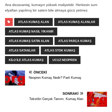
Ana dezavantaj, kumaşın yüksek maliyetidir. Herkesin suni
elyaftan yapılmış bir sateni bile almaya gücü yetmez.
ATLAS KUMAŞ ALAN
ATLAS KUMAŞ ALANLAR
ATLAS KUMAŞ NASIL YIKANIR
ATLAS KUMAŞ SATIN ALAN
ATLAS PARÇA KUMAŞ
ATLAS SATANLAR
ATLAS STOK KUMAŞ
KILO ILE ATLAS KUMAŞ
UCUZ NEOPREN
ÖNCEKI
Neopren Kumaş Nedir? Parti Kumaş
SONRAKI
Tekstilin Gerçek Tanımı. Kumaş Alan