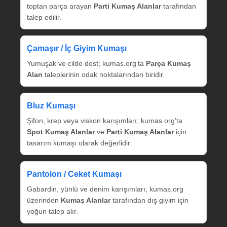
toptan parça arayan
Parti Kumaş Alanlar
tarafından
talep edilir.
Çamaşır / İç Giyim Kumaşı
Yumuşak ve cilde dost; kumas.org’ta
Parça Kumaş
Alan
taleplerinin odak noktalarından biridir.
Bluz Kumaşı
Şifon, krep veya viskon karışımları; kumas.org’ta
Spot Kumaş Alanlar
ve
Parti Kumaş Alanlar
için
tasarım kumaşı olarak değerlidir.
Pantolon / Ceket Kumaşı
Gabardin, yünlü ve denim karışımları; kumas.org
üzerinden
Kumaş Alanlar
tarafından dış giyim için
yoğun talep alır.