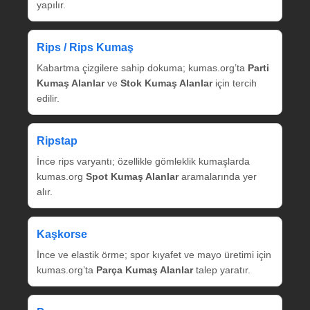
yapılır.
Rips / Rips Kumaş
Kabartma çizgilere sahip dokuma; kumas.org’ta
Parti
Kumaş Alanlar
ve
Stok Kumaş Alanlar
için tercih
edilir.
Ripstap
İnce rips varyantı; özellikle gömleklik kumaşlarda
kumas.org
Spot Kumaş Alanlar
aramalarında yer
alır.
Kaşkorse
İnce ve elastik örme; spor kıyafet ve mayo üretimi için
kumas.org’ta
Parça Kumaş Alanlar
talep yaratır.