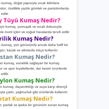
 kumaş, doğal yapısıyla sıcak iklimlere
dur; özellikle yazlık gömlek ve pantolonlarda
 edilir.
y Tüyü Kumaş Nedir?
üyü kumaş, yumuşak ve sıcak dokusuyla
ikle mont içleri ve soğuk havalarda tercih edilir.
rilik Kumaş Nedir?
ik kumaş, yün görünümlü ancak daha hafif bir
tır; kazak ve atkılarda sıkça kullanılır.
astan Kumaş Nedir?
an kumaş, esneklik sağlayan bir kumaş
ür ve spor kıyafetlerde, dar kesim ürünlerde
 edilir.
ylon Kumaş Nedir?
n kumaş, dayanıklılığı ve suya karşı dirençli
ıyla çadır, yağmurluk gibi ürünlerde kullanılır.
etat Kumaş Nedir?
t, parlak ve ipeksi bir görünüm sunan kumaş