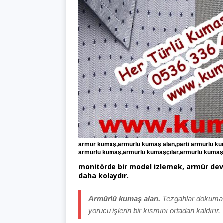
armür kumaş,armürlü kumaş alan,parti armürlü k
armürlü kumaş,armürlü kumaşçılar,armürlü kumaş 
monitörde bir model izlemek, armür de
daha kolaydır.
Armürlü kumaş alan.
Tezgahlar dokumacı
yorucu işlerin bir kısmını ortadan kaldırır.