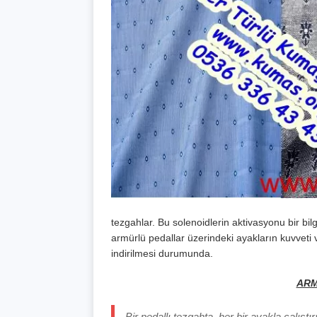
tezgahlar. Bu solenoidlerin aktivasyonu bir bil
armürlü pedallar üzerindeki ayakların kuvveti v
indirilmesi durumunda.
ARM
Bir pedallı tezgahta, her bir ayakla çalıştır