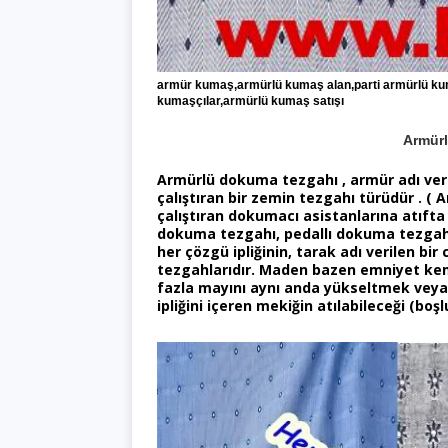
armür kumaş,armürlü kumaş alan,parti armürlü k
kumaşçılar,armürlü kumaş satışı
Armürl
Armürlü dokuma tezgahı
, armür adı ver
çalıştıran bir zemin tezgahı türüdür . ( A
çalıştıran dokumacı asistanlarına atıfta
dokuma tezgahı
, pedallı dokuma tezgahı
her çözgü ipliğinin, tarak adı verilen bi
tezgahlarıdır. Maden bazen emniyet kemeri 
fazla mayını aynı anda yükseltmek veya 
ipliğini içeren mekiğin atılabileceği (boşl