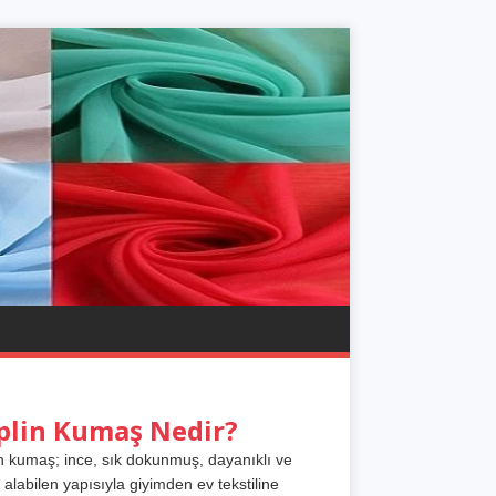
plin Kumaş Nedir?
n kumaş; ince, sık dokunmuş, dayanıklı ve
 alabilen yapısıyla giyimden ev tekstiline