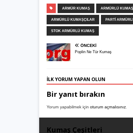
ARMÜR KUMAŞ
ARMÜRLÜ KUMAŞ
ARMÜRLÜ KUMAŞÇILAR
PARTI ARMÜR
STOK ARMÜRLÜ KUMAŞ
ÖNCEKI
Poplin Ne Tür Kumaş
İLK YORUM YAPAN OLUN
Bir yanıt bırakın
Yorum yapabilmek için
oturum açmalısınız
.
Kumaş Çeşitleri