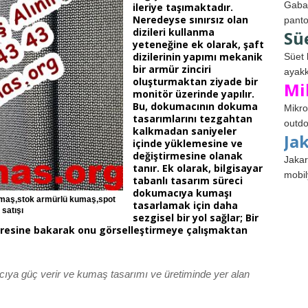
Gabar
ileriye taşımaktadır.
Neredeyse sınırsız olan
panto
dizileri kullanma
Sü
yeteneğine ek olarak, şaft
dizilerinin yapımı mekanik
Süet 
bir armür zinciri
ayakk
oluşturmaktan ziyade bir
Mi
monitör üzerinde yapılır.
Bu, dokumacının dokuma
Mikro
tasarımlarını tezgahtan
outdo
kalkmadan saniyeler
Ja
içinde yüklemesine ve
değiştirmesine olanak
Jakar
tanır. Ek olarak, bilgisayar
mobil
tabanlı tasarım süreci
dokumacıya kumaşı
umaş,stok armürlü kumaş,spot
tasarlamak için daha
satışı
sezgisel bir yol sağlar; Bir
vresine bakarak onu görselleştirmeye çalışmaktan
ya güç verir ve kumaş tasarımı ve üretiminde yer alan