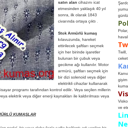
satın alan
cihazını icat
Şardo
etmesinden yaklaşık 40 yıl
yumuş
sonra, ilk olarak 1843
günlü
Po
civarında ortaya çıktı .
Polar
Stok Armürlü kumaş
haval
kılavuzunda, hareket
Tw
ettirilecek şaftları seçmek
için her birinde işaretler
Twill
bulunan bir çubuk veya
ceketl
Ka
gecikme ağı kullanılır. Motor
armürü, şaftları seçmek için
Kanva
bir dizi solenoid veya diğer
giyim
elektrikli cihazlar kullanarak
kumaş
gisayar programı tarafından kontrol edilir
.
Veya seçilen millerin
Vi
eya elektrik veya diğer enerji kaynakları ile kaldırılması veya
Visko
ve et
Li
ÜRLÜ KUMAŞLAR
Ne
ılan pedal, bir veya daha fazla şafta bağlantı adı verilen bir