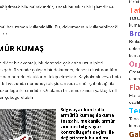
türüdü
ğiştirmek bile mümkündür, ancak bu sıkıcı bir işlemdir ve
Ta
Tafta,
kumaşl
mü her zaman kullanılabilir. Bu, dokumacının kullanabileceği
Br
ırır.
Broka
MÜR KUMAŞ
dekor
kumaş
Or
diğer bir avantajı, bir desende çok daha uzun ipleri
ezgahı üzerinde çalışan bir dokumacı, deseni oluşturan tüm
Organ
amada nerede olduklarını takip etmelidir. Kaybolmak veya hata
tasar
 kılavuzunda numuneyi oluşturan sıra armür çubuk ağı ile
Fl
uzunluğu ile sınırlıdır. Ortalama bir armür zinciri yaklaşık elli
Flane
r çubuğu olabilir.
özelli
Te
Bilgisayar kontrollü
armürlü kumaş dokuma
Tence
tezgahı, mekanik armür
kumaş
zincirini bilgisayar
Ga
kontrollü şaft seçimi ile
değiştirerek bu adımı