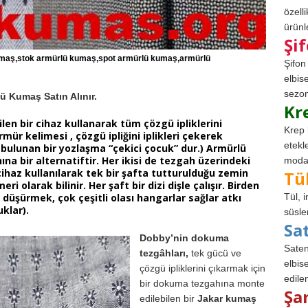
özell
ürünle
Şi
umaş,stok armürlü kumaş,spot armürlü kumaş,armürlü
Şifon
elbis
sezon
ü Kumaş Satın Alınır.
Kr
ilen bir cihaz kullanarak tüm çözgü ipliklerini
Krep 
rmür kelimesi , çözgü ipliğini iplikleri çekerek
etekl
 bulunan bir yozlaşma “çekici çocuk” dur.)
Armürlü
na bir alternatiftir. Her ikisi de tezgah üzerindeki
modad
r cihaz kullanılarak tek bir şafta tutturulduğu zemin
Tü
olarak bilinir. Her şaft bir dizi dişle çalışır. Birden
düşürmek, çok çeşitli olası hangarlar sağlar atkı
Tül, 
uklar).
süsle
Sa
Dobby’nin dokuma
Saten
tezgâhları,
tek gücü ve
elbise
çözgü ipliklerini çıkarmak için
edile
bir dokuma tezgahına monte
Şa
edilebilen bir
Jakar kumaş