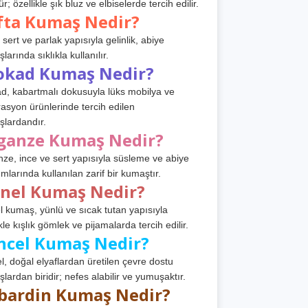
r; özellikle şık bluz ve elbiselerde tercih edilir.
fta Kumaş Nedir?
 sert ve parlak yapısıyla gelinlik, abiye
arında sıklıkla kullanılır.
okad Kumaş Nedir?
d, kabartmalı dokusuyla lüks mobilya ve
asyon ürünlerinde tercih edilen
lardandır.
ganze Kumaş Nedir?
ze, ince ve sert yapısıyla süsleme ve abiye
ımlarında kullanılan zarif bir kumaştır.
anel Kumaş Nedir?
l kumaş, yünlü ve sıcak tutan yapısıyla
kle kışlık gömlek ve pijamalarda tercih edilir.
ncel Kumaş Nedir?
l, doğal elyaflardan üretilen çevre dostu
lardan biridir; nefes alabilir ve yumuşaktır.
bardin Kumaş Nedir?