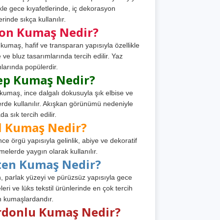
ikle gece kıyafetlerinde, iç dekorasyon
rinde sıkça kullanılır.
fon Kumaş Nedir?
 kumaş, hafif ve transparan yapısıyla özellikle
e ve bluz tasarımlarında tercih edilir. Yaz
larında popülerdir.
ep Kumaş Nedir?
kumaş, ince dalgalı dokusuyla şık elbise ve
erde kullanılır. Akışkan görünümü nedeniyle
a sık tercih edilir.
l Kumaş Nedir?
ince örgü yapısıyla gelinlik, abiye ve dekoratif
melerde yaygın olarak kullanılır.
ten Kumaş Nedir?
, parlak yüzeyi ve pürüzsüz yapısıyla gece
leri ve lüks tekstil ürünlerinde en çok tercih
n kumaşlardandır.
rdonlu Kumaş Nedir?