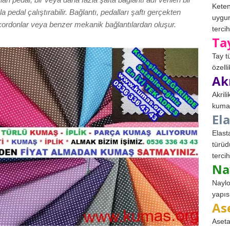
Keten
la pedal çalıştırabilir. Bağlantı, pedalları şaftı gerçekten
uygun
kordonlar veya benzer mekanik bağlantılardan oluşur.
tercih
Ta
Tay t
özell
Ak
Akril
kumaş
El
Elast
türüd
tercih
Na
Naylo
yapıs
As
Aseta