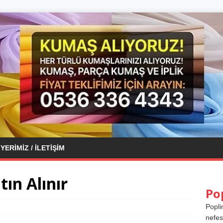
YERIMIZ / İLETIŞIM
ın Alınır
Po
Popli
nefes