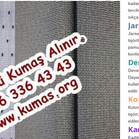
kadar
terci
sıkça
Ja
Jarse
tişör
pamuk
konfo
De
Denim
Dayan
kulla
edilir.
Ko
Koton
tişör
edile
Ka
Kadif