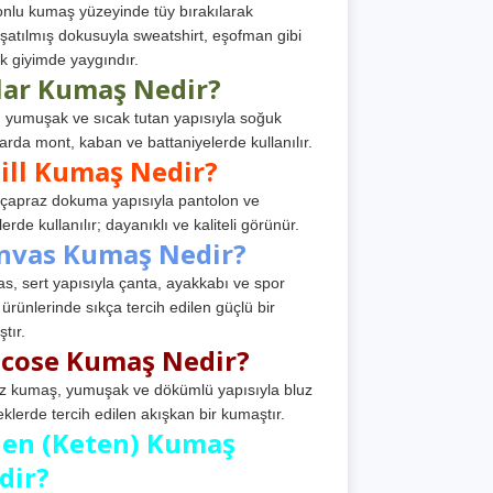
nlu kumaş yüzeyinde tüy bırakılarak
atılmış dokusuyla sweatshirt, eşofman gibi
k giyimde yaygındır.
lar Kumaş Nedir?
, yumuşak ve sıcak tutan yapısıyla soğuk
arda mont, kaban ve battaniyelerde kullanılır.
ill Kumaş Nedir?
, çapraz dokuma yapısıyla pantolon ve
erde kullanılır; dayanıklı ve kaliteli görünür.
nvas Kumaş Nedir?
s, sert yapısıyla çanta, ayakkabı ve spor
 ürünlerinde sıkça tercih edilen güçlü bir
tır.
scose Kumaş Nedir?
z kumaş, yumuşak ve dökümlü yapısıyla bluz
eklerde tercih edilen akışkan bir kumaştır.
nen (Keten) Kumaş
dir?