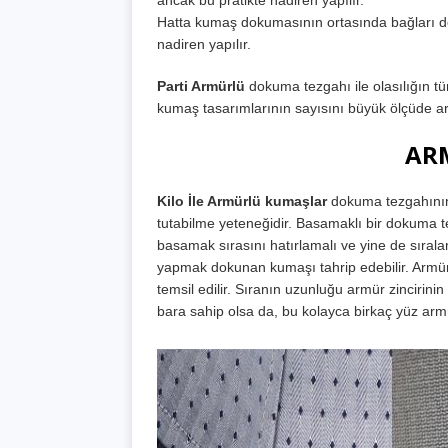
ancak bu pratikte nadiren yapılır.
Hatta kumaş dokumasının ortasında bağları de
nadiren yapılır.
Parti Armürlü
dokuma tezgahı ile olasılığın tü
kumaş tasarımlarının sayısını büyük ölçüde art
AR
Kilo İle Armürlü kumaşlar
dokuma tezgahının 
tutabilme yeteneğidir. Basamaklı bir dokuma t
basamak sırasını hatırlamalı ve yine de sıral
yapmak dokunan kumaşı tahrip edebilir. Armür
temsil edilir. Sıranın uzunluğu armür zincirinin 
bara sahip olsa da, bu kolayca birkaç yüz armü