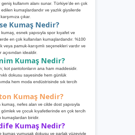
 geniş kullanım alanı sunar. Türkiye’de en çok
h edilen kumaşlardandır ve yazlık giysilerde
 karşımıza çıkar.
rse Kumaş Nedir?
 kumaş, esnek yapısıyla spor kıyafet ve
tlerde en çok kullanılan kumaşlardandır. %100
 veya pamuk-karışımlı seçenekleri vardır ve
r açısından idealdir.
nim Kumaş Nedir?
; kot pantolonların ana ham maddesidir.
ıklı dokusu sayesinde hem günlük
nımda hem moda endüstrisinde sık tercih
ton Kumaş Nedir?
 kumaş, nefes alan ve cilde dost yapısıyla
t, gömlek ve çocuk kıyafetlerinde en çok tercih
n kumaşlardan biridir.
dife Kumaş Nedir?
e kumaş yumuşak dokusu ve parlak yüzeyiyle