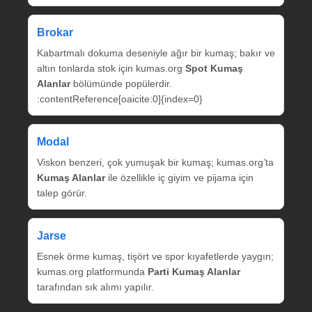
Brokar
Kabartmalı dokuma deseniyle ağır bir kumaş; bakır ve
altın tonlarda stok için kumas.org
Spot Kumaş
Alanlar
bölümünde popülerdir.
:contentReference[oaicite:0]{index=0}
Modal
Viskon benzeri, çok yumuşak bir kumaş; kumas.org’ta
Kumaş Alanlar
ile özellikle iç giyim ve pijama için
talep görür.
Jarse
Esnek örme kumaş, tişört ve spor kıyafetlerde yaygın;
kumas.org platformunda
Parti Kumaş Alanlar
tarafından sık alımı yapılır.