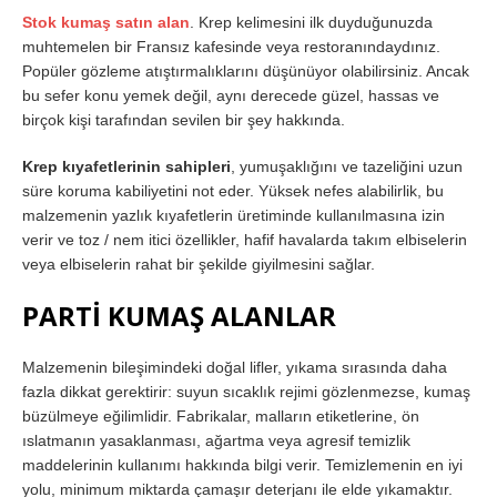
Stok kumaş satın alan
. Krep kelimesini ilk duyduğunuzda
muhtemelen bir Fransız kafesinde veya restoranındaydınız.
Popüler gözleme atıştırmalıklarını düşünüyor olabilirsiniz. Ancak
bu sefer konu yemek değil, aynı derecede güzel, hassas ve
birçok kişi tarafından sevilen bir şey hakkında.
Krep kıyafetlerinin sahipleri
, yumuşaklığını ve tazeliğini uzun
süre koruma kabiliyetini not eder. Yüksek nefes alabilirlik, bu
malzemenin yazlık kıyafetlerin üretiminde kullanılmasına izin
verir ve toz / nem itici özellikler, hafif havalarda takım elbiselerin
veya elbiselerin rahat bir şekilde giyilmesini sağlar.
PARTİ KUMAŞ ALANLAR
Malzemenin bileşimindeki doğal lifler, yıkama sırasında daha
fazla dikkat gerektirir: suyun sıcaklık rejimi gözlenmezse, kumaş
büzülmeye eğilimlidir. Fabrikalar, malların etiketlerine, ön
ıslatmanın yasaklanması, ağartma veya agresif temizlik
maddelerinin kullanımı hakkında bilgi verir. Temizlemenin en iyi
yolu, minimum miktarda çamaşır deterjanı ile elde yıkamaktır.