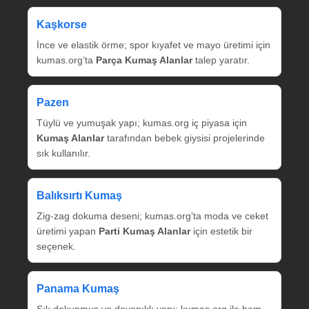
Kaşkorse
İnce ve elastik örme; spor kıyafet ve mayo üretimi için
kumas.org’ta
Parça Kumaş Alanlar
talep yaratır.
Pazen
Tüylü ve yumuşak yapı; kumas.org iç piyasa için
Kumaş Alanlar
tarafından bebek giysisi projelerinde
sık kullanılır.
Balıksırtı Kumaş
Zig‑zag dokuma deseni; kumas.org’ta moda ve ceket
üretimi yapan
Parti Kumaş Alanlar
için estetik bir
seçenek.
Panama Kumaş
Sık dokunmuş ve dayanıklı yapı; kumas.org ile hem