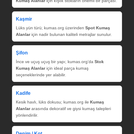
Kumaş Alanlar
için kışlık stokların önemli bir parçası.
Kaşmir
Lüks yün türü; kumas.org üzerinden
Spot Kumaş
Alanlar
için nadir bulunan kaliteli metrajlar sunulur.
Şifon
İnce ve uçuş uçuş bir yapı; kumas.org’da
Stok
Kumaş Alanlar
için ideal parça kumaş
seçeneklerinde yer alabilir.
Kadife
Kesik havlı, lüks dokusu; kumas.org ile
Kumaş
Alanlar
arasında dekoratif ve giysi kumaş talepleri
yönlendirilir.
Denim / Kot