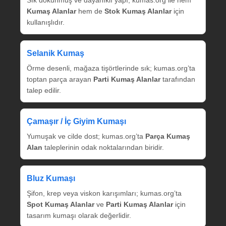
Kumaş Alanlar
hem de
Stok Kumaş Alanlar
için
kullanışlıdır.
Selanik Kumaş
Örme desenli, mağaza tişörtlerinde sık; kumas.org’ta
toptan parça arayan
Parti Kumaş Alanlar
tarafından
talep edilir.
Çamaşır / İç Giyim Kumaşı
Yumuşak ve cilde dost; kumas.org’ta
Parça Kumaş
Alan
taleplerinin odak noktalarından biridir.
Bluz Kumaşı
Şifon, krep veya viskon karışımları; kumas.org’ta
Spot Kumaş Alanlar
ve
Parti Kumaş Alanlar
için
tasarım kumaşı olarak değerlidir.