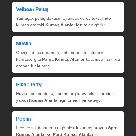
Velboa / Peluş
Yumuşak peluş dokusu; oyuncak ve ev tekstilinde
kumas.org’taki
Kumaş Alanlar
için talep görür.
Müslin
Gevşek dokulu pamuk; hafif bebek tekstili için
kumas.org’ta
Parça Kumaş Alanlar
tarafından sıklıkla
aranan bir kumaş.
Pike / Terry
Havlu benzeri doku; kumas.org’ta ev tekstili üretimi
yapan
Kumaş Alanlar
için önemli bir kategori.
Poplin
İnce ve sık dokunmuş; gömleklik kumaş arayan
Spot
Kumaş Alanlar
ve
Parti Kumaş Alanlar
için