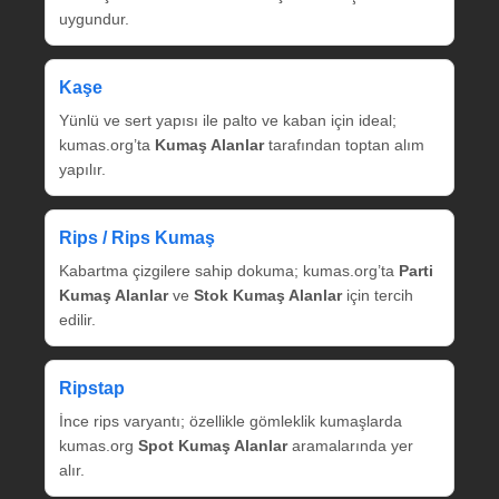
uygundur.
Kaşe
Yünlü ve sert yapısı ile palto ve kaban için ideal;
kumas.org’ta
Kumaş Alanlar
tarafından toptan alım
yapılır.
Rips / Rips Kumaş
Kabartma çizgilere sahip dokuma; kumas.org’ta
Parti
Kumaş Alanlar
ve
Stok Kumaş Alanlar
için tercih
edilir.
Ripstap
İnce rips varyantı; özellikle gömleklik kumaşlarda
kumas.org
Spot Kumaş Alanlar
aramalarında yer
alır.