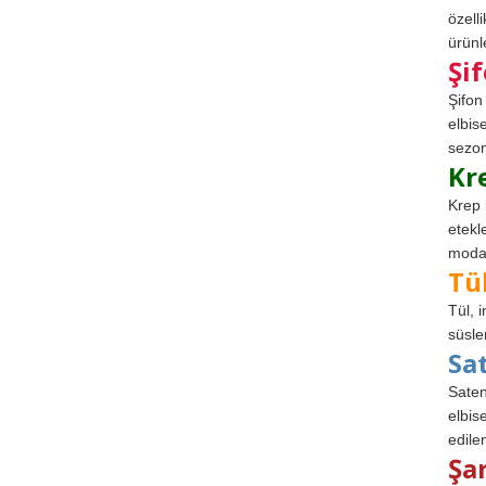
özell
ürünle
Şi
Şifon
elbis
sezon
Kr
Krep 
etekl
modad
Tü
Tül, 
süsle
Sa
Saten
elbise
edile
Şa