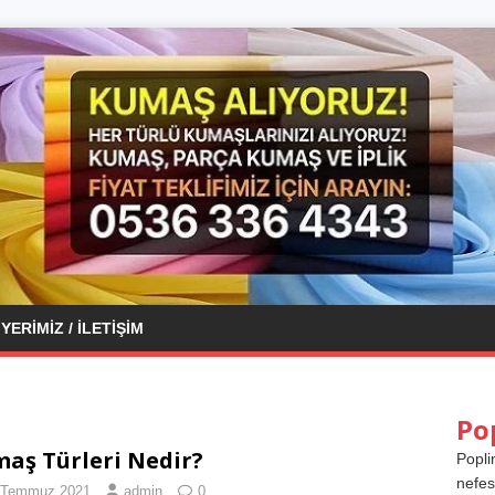
YERIMIZ / İLETIŞIM
Po
aş Türleri Nedir?
Popli
nefes
 Temmuz 2021
admin
0