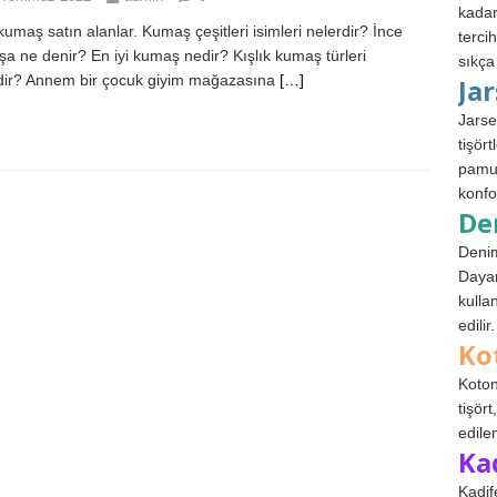
kadar
 kumaş satın alanlar. Kumaş çeşitleri isimleri nelerdir? İnce
terci
a ne denir? En iyi kumaş nedir? Kışlık kumaş türleri
sıkça
dir? Annem bir çocuk giyim mağazasına
[…]
Ja
Jarse
tişör
pamuk
konfo
De
Denim
Dayan
kulla
edilir.
Ko
Koton
tişör
edile
Ka
Kadif