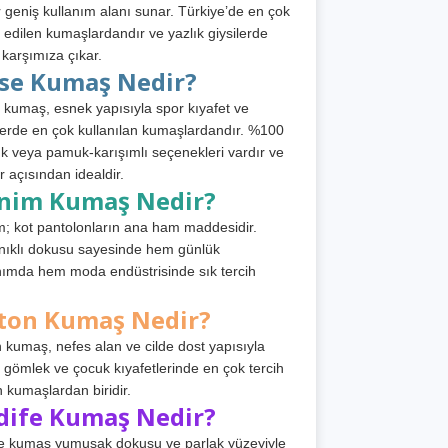
 geniş kullanım alanı sunar. Türkiye’de en çok
h edilen kumaşlardandır ve yazlık giysilerde
 karşımıza çıkar.
rse Kumaş Nedir?
 kumaş, esnek yapısıyla spor kıyafet ve
tlerde en çok kullanılan kumaşlardandır. %100
 veya pamuk-karışımlı seçenekleri vardır ve
r açısından idealdir.
nim Kumaş Nedir?
; kot pantolonların ana ham maddesidir.
ıklı dokusu sayesinde hem günlük
nımda hem moda endüstrisinde sık tercih
ton Kumaş Nedir?
 kumaş, nefes alan ve cilde dost yapısıyla
t, gömlek ve çocuk kıyafetlerinde en çok tercih
n kumaşlardan biridir.
dife Kumaş Nedir?
e kumaş yumuşak dokusu ve parlak yüzeyiyle