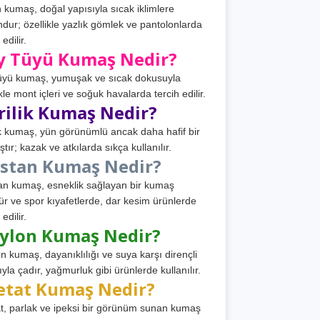
 kumaş, doğal yapısıyla sıcak iklimlere
dur; özellikle yazlık gömlek ve pantolonlarda
 edilir.
y Tüyü Kumaş Nedir?
üyü kumaş, yumuşak ve sıcak dokusuyla
ikle mont içleri ve soğuk havalarda tercih edilir.
rilik Kumaş Nedir?
ik kumaş, yün görünümlü ancak daha hafif bir
tır; kazak ve atkılarda sıkça kullanılır.
astan Kumaş Nedir?
an kumaş, esneklik sağlayan bir kumaş
ür ve spor kıyafetlerde, dar kesim ürünlerde
 edilir.
ylon Kumaş Nedir?
n kumaş, dayanıklılığı ve suya karşı dirençli
ıyla çadır, yağmurluk gibi ürünlerde kullanılır.
etat Kumaş Nedir?
t, parlak ve ipeksi bir görünüm sunan kumaş