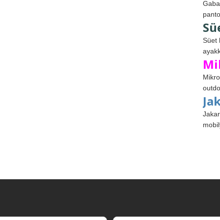
Gabar
panto
Sü
Süet 
ayakk
Mi
Mikro
outdo
Ja
Jakar
mobil