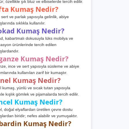
r; özellikle şık bluz ve elbiselerde tercih edilir.
fta Kumaş Nedir?
 sert ve parlak yapısıyla gelinlik, abiye
arında sıklıkla kullanılır.
okad Kumaş Nedir?
d, kabartmalı dokusuyla lüks mobilya ve
asyon ürünlerinde tercih edilen
lardandır.
ganze Kumaş Nedir?
ze, ince ve sert yapısıyla süsleme ve abiye
ımlarında kullanılan zarif bir kumaştır.
anel Kumaş Nedir?
l kumaş, yünlü ve sıcak tutan yapısıyla
kle kışlık gömlek ve pijamalarda tercih edilir.
ncel Kumaş Nedir?
l, doğal elyaflardan üretilen çevre dostu
lardan biridir; nefes alabilir ve yumuşaktır.
bardin Kumaş Nedir?