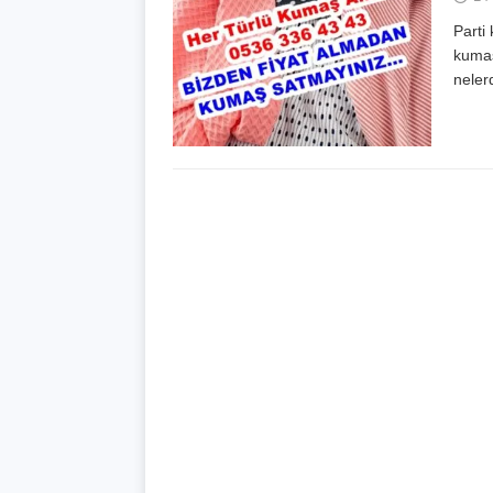
Parti
kumaş
neler