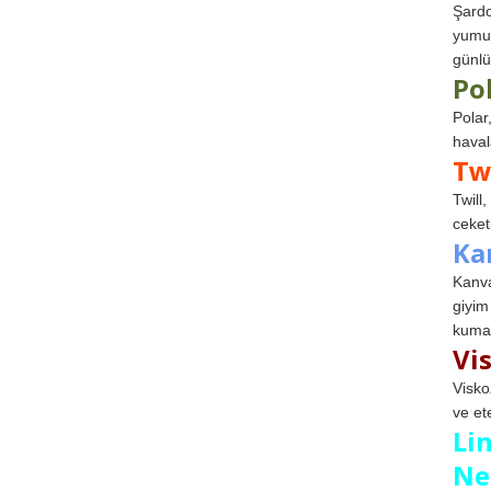
Şardo
yumuş
günlü
Po
Polar
haval
Tw
Twill
ceketl
Ka
Kanva
giyim
kumaş
Vi
Visko
ve et
Li
Ne