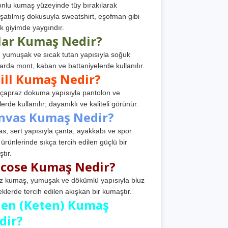
nlu kumaş yüzeyinde tüy bırakılarak
atılmış dokusuyla sweatshirt, eşofman gibi
k giyimde yaygındır.
lar Kumaş Nedir?
, yumuşak ve sıcak tutan yapısıyla soğuk
arda mont, kaban ve battaniyelerde kullanılır.
ill Kumaş Nedir?
, çapraz dokuma yapısıyla pantolon ve
erde kullanılır; dayanıklı ve kaliteli görünür.
nvas Kumaş Nedir?
s, sert yapısıyla çanta, ayakkabı ve spor
 ürünlerinde sıkça tercih edilen güçlü bir
tır.
scose Kumaş Nedir?
z kumaş, yumuşak ve dökümlü yapısıyla bluz
eklerde tercih edilen akışkan bir kumaştır.
nen (Keten) Kumaş
dir?