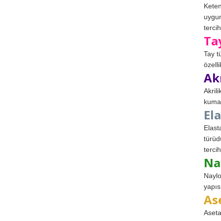
Keten
uygun
tercih
Ta
Tay t
özell
Ak
Akril
kumaş
El
Elast
türüd
tercih
Na
Naylo
yapıs
As
Aseta