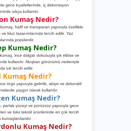
ikle gece kıyafetlerinde, iç dekorasyon
rinde sıkça kullanılır.
fon Kumaş Nedir?
 kumaş, hafif ve transparan yapısıyla özellikle
e ve bluz tasarımlarında tercih edilir. Yaz
larında popülerdir.
ep Kumaş Nedir?
kumaş, ince dalgalı dokusuyla şık elbise ve
erde kullanılır. Akışkan görünümü nedeniyle
a sık tercih edilir.
l Kumaş Nedir?
ince örgü yapısıyla gelinlik, abiye ve dekoratif
melerde yaygın olarak kullanılır.
ten Kumaş Nedir?
, parlak yüzeyi ve pürüzsüz yapısıyla gece
leri ve lüks tekstil ürünlerinde en çok tercih
n kumaşlardandır.
rdonlu Kumaş Nedir?