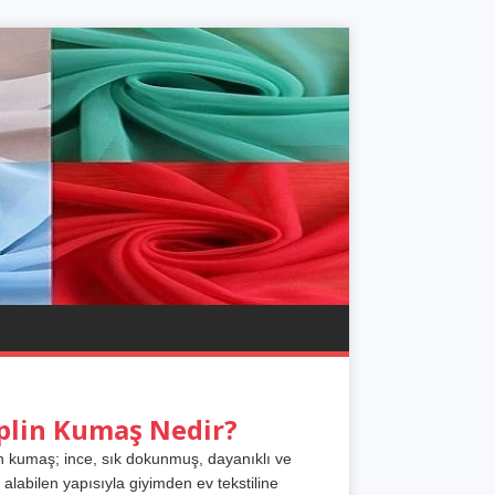
plin Kumaş Nedir?
n kumaş; ince, sık dokunmuş, dayanıklı ve
 alabilen yapısıyla giyimden ev tekstiline