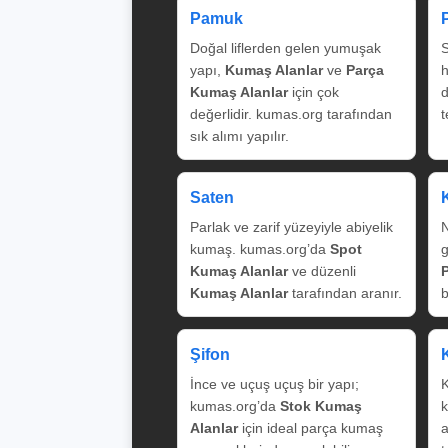
Pamuk
Doğal liflerden gelen yumuşak
S
yapı,
Kumaş Alanlar
ve
Parça
Kumaş Alanlar
için çok
değerlidir. kumas.org tarafından
t
sık alımı yapılır.
Saten
Parlak ve zarif yüzeyiyle abiyelik
N
kumaş. kumas.org’da
Spot
g
Kumaş Alanlar
ve düzenli
Kumaş Alanlar
tarafından aranır.
b
Şifon
İnce ve uçuş uçuş bir yapı;
K
kumas.org’da
Stok Kumaş
k
Alanlar
için ideal parça kumaş
a