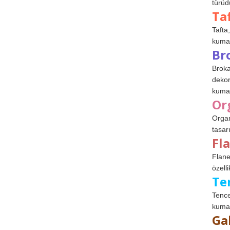
türüdü
Ta
Tafta,
kumaşl
Br
Broka
dekor
kumaş
Or
Organ
tasar
Fl
Flane
özelli
Te
Tence
kumaş
Ga