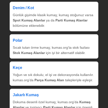
Denim / Kot
Günlük giyimde klasik kumaş; kumaş stoğunuz varsa
Spot Kumaş Alanlar
ya da
Parti Kumaş Alanlar
bölümüne eklenebilir.
Polar
Sıcak tutan örme kumaş; kumas.org’ta stok fazlası
Stok Kumaş Alanlar
için iyi bir alternatif olabilir.
Keçe
Yoğun ve sık dokulu; el işi ve dekorasyonda kullanılır.
kumas.org’da
Parça Kumaş Alan
talepleriyle eşleşir.
Jakarlı Kumaş
Dokuma desenli özel kumaş; kumas.org’da
Kumaş
Alanlar
ve toptancı
Parti Kumaş Alanlar
için önemli