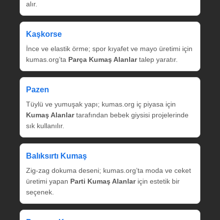
alır.
Kaşkorse
İnce ve elastik örme; spor kıyafet ve mayo üretimi için
kumas.org’ta
Parça Kumaş Alanlar
talep yaratır.
Pazen
Tüylü ve yumuşak yapı; kumas.org iç piyasa için
Kumaş Alanlar
tarafından bebek giysisi projelerinde
sık kullanılır.
Balıksırtı Kumaş
Zig‑zag dokuma deseni; kumas.org’ta moda ve ceket
üretimi yapan
Parti Kumaş Alanlar
için estetik bir
seçenek.