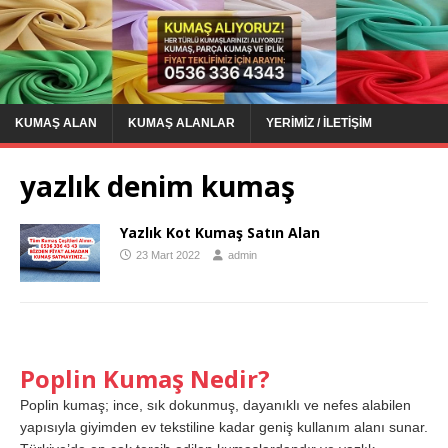
KUMAŞ ALAN
KUMAŞ ALANLAR
YERIMIZ / İLETIŞIM
yazlık denim kumaş
Yazlık Kot Kumaş Satın Alan
23 Mart 2022
admin
Poplin Kumaş Nedir?
Poplin kumaş; ince, sık dokunmuş, dayanıklı ve nefes alabilen
yapısıyla giyimden ev tekstiline kadar geniş kullanım alanı sunar.