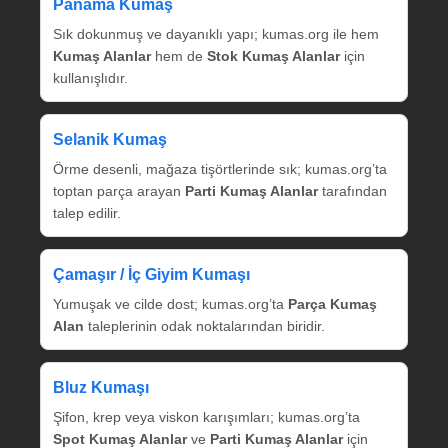
Panama Kumaş
Sık dokunmuş ve dayanıklı yapı; kumas.org ile hem
Kumaş Alanlar
hem de
Stok Kumaş Alanlar
için
kullanışlıdır.
Selanik Kumaş
Örme desenli, mağaza tişörtlerinde sık; kumas.org’ta
toptan parça arayan
Parti Kumaş Alanlar
tarafından
talep edilir.
Çamaşır / İç Giyim Kumaşı
Yumuşak ve cilde dost; kumas.org’ta
Parça Kumaş
Alan
taleplerinin odak noktalarından biridir.
Bluz Kumaşı
Şifon, krep veya viskon karışımları; kumas.org’ta
Spot Kumaş Alanlar
ve
Parti Kumaş Alanlar
için