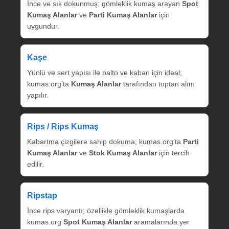
İnce ve sık dokunmuş; gömleklik kumaş arayan
Spot
Kumaş Alanlar
ve
Parti Kumaş Alanlar
için
uygundur.
Kaşe
Yünlü ve sert yapısı ile palto ve kaban için ideal;
kumas.org’ta
Kumaş Alanlar
tarafından toptan alım
yapılır.
Rips / Rips Kumaş
Kabartma çizgilere sahip dokuma; kumas.org’ta
Parti
Kumaş Alanlar
ve
Stok Kumaş Alanlar
için tercih
edilir.
Ripstap
İnce rips varyantı; özellikle gömleklik kumaşlarda
kumas.org
Spot Kumaş Alanlar
aramalarında yer