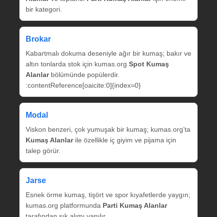
bir kategori.
Brokar
Kabartmalı dokuma deseniyle ağır bir kumaş; bakır ve
altın tonlarda stok için kumas.org
Spot Kumaş
Alanlar
bölümünde popülerdir.
:contentReference[oaicite:0]{index=0}
Modal
Viskon benzeri, çok yumuşak bir kumaş; kumas.org’ta
Kumaş Alanlar
ile özellikle iç giyim ve pijama için
talep görür.
Jarse
Esnek örme kumaş, tişört ve spor kıyafetlerde yaygın;
kumas.org platformunda
Parti Kumaş Alanlar
tarafından sık alımı yapılır.