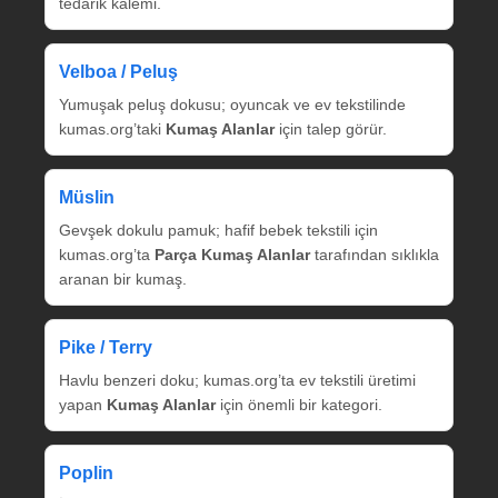
tedarik kalemi.
Velboa / Peluş
Yumuşak peluş dokusu; oyuncak ve ev tekstilinde
kumas.org’taki
Kumaş Alanlar
için talep görür.
Müslin
Gevşek dokulu pamuk; hafif bebek tekstili için
kumas.org’ta
Parça Kumaş Alanlar
tarafından sıklıkla
aranan bir kumaş.
Pike / Terry
Havlu benzeri doku; kumas.org’ta ev tekstili üretimi
yapan
Kumaş Alanlar
için önemli bir kategori.
Poplin