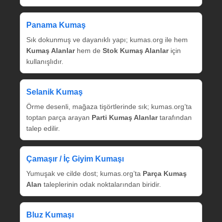
Panama Kumaş
Sık dokunmuş ve dayanıklı yapı; kumas.org ile hem
Kumaş Alanlar
hem de
Stok Kumaş Alanlar
için
kullanışlıdır.
Selanik Kumaş
Örme desenli, mağaza tişörtlerinde sık; kumas.org’ta
toptan parça arayan
Parti Kumaş Alanlar
tarafından
talep edilir.
Çamaşır / İç Giyim Kumaşı
Yumuşak ve cilde dost; kumas.org’ta
Parça Kumaş
Alan
taleplerinin odak noktalarından biridir.
Bluz Kumaşı