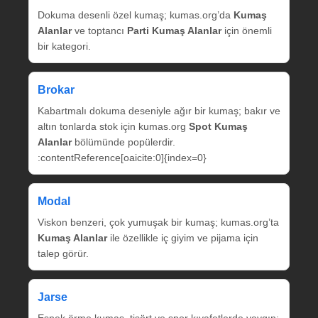
Dokuma desenli özel kumaş; kumas.org’da
Kumaş
Alanlar
ve toptancı
Parti Kumaş Alanlar
için önemli
bir kategori.
Brokar
Kabartmalı dokuma deseniyle ağır bir kumaş; bakır ve
altın tonlarda stok için kumas.org
Spot Kumaş
Alanlar
bölümünde popülerdir.
:contentReference[oaicite:0]{index=0}
Modal
Viskon benzeri, çok yumuşak bir kumaş; kumas.org’ta
Kumaş Alanlar
ile özellikle iç giyim ve pijama için
talep görür.
Jarse