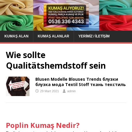
KUMAŞ ALAN
KUMAŞ ALANLAR
YERIMIZ / İLETIŞIM
Wie sollte
Qualitätshemdstoff sein
Blusen Modelle Blouses Trends блузки
блузка мода Textil Stoff ткань текстиль
29 Mart 2021
admin
Poplin Kumaş Nedir?