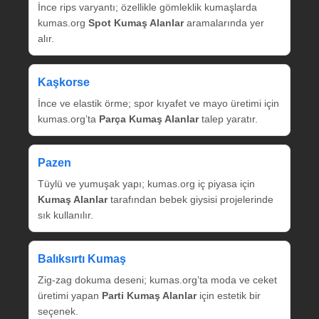
İnce rips varyantı; özellikle gömleklik kumaşlarda
kumas.org
Spot Kumaş Alanlar
aramalarında yer
alır.
Kaşkorse
İnce ve elastik örme; spor kıyafet ve mayo üretimi için
kumas.org’ta
Parça Kumaş Alanlar
talep yaratır.
Pazen
Tüylü ve yumuşak yapı; kumas.org iç piyasa için
Kumaş Alanlar
tarafından bebek giysisi projelerinde
sık kullanılır.
Balıksırtı Kumaş
Zig‑zag dokuma deseni; kumas.org’ta moda ve ceket
üretimi yapan
Parti Kumaş Alanlar
için estetik bir
seçenek.