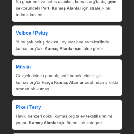
Su geçirmez ve nefes alabilen; kumas.org’ta dış giyim
sektöründeki
Parti Kumaş Alanlar
için stratejik bir
tedarik kalemi.
Velboa / Peluş
Yumuşak peluş dokusu; oyuncak ve ev tekstilinde
kumas.org’taki
Kumaş Alanlar
için talep görür.
Müslin
Gevşek dokulu pamuk; hafif bebek tekstili için
kumas.org’ta
Parça Kumaş Alanlar
tarafından sıklıkla
aranan bir kumaş.
Pike / Terry
Havlu benzeri doku; kumas.org’ta ev tekstili üretimi
yapan
Kumaş Alanlar
için önemli bir kategori.