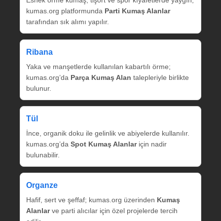
Esnek örme kumaş, tişört ve spor kıyafetlerde yaygın;
kumas.org platformunda
Parti Kumaş Alanlar
tarafından sık alımı yapılır.
Ribana
Yaka ve manşetlerde kullanılan kabartılı örme;
kumas.org’da
Parça Kumaş Alan
talepleriyle birlikte
bulunur.
Tül
İnce, organik doku ile gelinlik ve abiyelerde kullanılır.
kumas.org’da
Spot Kumaş Alanlar
için nadir
bulunabilir.
Organze
Hafif, sert ve şeffaf; kumas.org üzerinden
Kumaş
Alanlar
ve parti alıcılar için özel projelerde tercih