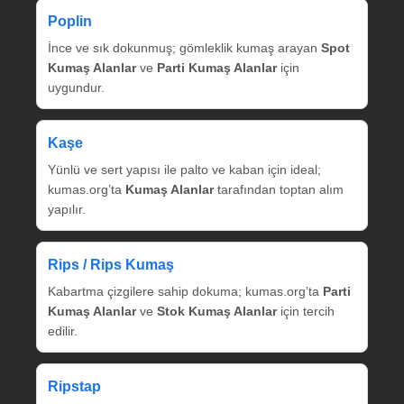
Poplin
İnce ve sık dokunmuş; gömleklik kumaş arayan
Spot
Kumaş Alanlar
ve
Parti Kumaş Alanlar
için
uygundur.
Kaşe
Yünlü ve sert yapısı ile palto ve kaban için ideal;
kumas.org’ta
Kumaş Alanlar
tarafından toptan alım
yapılır.
Rips / Rips Kumaş
Kabartma çizgilere sahip dokuma; kumas.org’ta
Parti
Kumaş Alanlar
ve
Stok Kumaş Alanlar
için tercih
edilir.
Ripstap