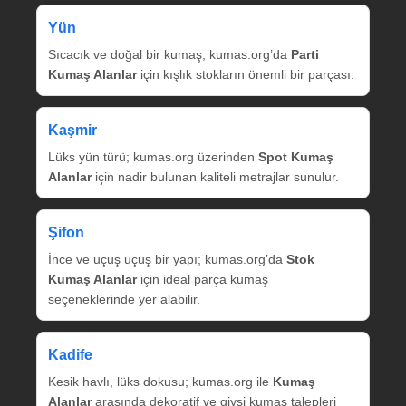
Yün
Sıcacık ve doğal bir kumaş; kumas.org’da
Parti
Kumaş Alanlar
için kışlık stokların önemli bir parçası.
Kaşmir
Lüks yün türü; kumas.org üzerinden
Spot Kumaş
Alanlar
için nadir bulunan kaliteli metrajlar sunulur.
Şifon
İnce ve uçuş uçuş bir yapı; kumas.org’da
Stok
Kumaş Alanlar
için ideal parça kumaş
seçeneklerinde yer alabilir.
Kadife
Kesik havlı, lüks dokusu; kumas.org ile
Kumaş
Alanlar
arasında dekoratif ve giysi kumaş talepleri