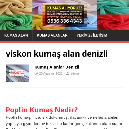
KUMAŞ ALAN
KUMAŞ ALANLAR
YERIMIZ / İLETIŞIM
viskon kumaş alan denizli
Kumaş Alanlar Denizli
20 Ağustos 2022
admin
Poplin Kumaş Nedir?
Poplin kumaş; ince, sık dokunmuş, dayanıklı ve nefes alabilen
yapısıyla giyimden ev tekstiline kadar geniş kullanım alanı sunar.