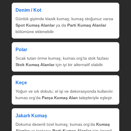
Denim / Kot
Günlük giyimde klasik kumaş; kumaş stoğunuz varsa
Spot Kumaş Alanlar
ya da
Parti Kumaş Alanlar
bölümüne eklenebilir.
Polar
Sıcak tutan örme kumaş; kumas.org’ta stok fazlası
Stok Kumaş Alanlar
için iyi bir alternatif olabilir.
Keçe
Yoğun ve sık dokulu; el işi ve dekorasyonda kullanılır.
kumas.org’da
Parça Kumaş Alan
talepleriyle eşleşir.
Jakarlı Kumaş
Dokuma desenli özel kumaş; kumas.org’da
Kumaş
Alanlar
ve toptancı
Parti Kumaş Alanlar
için önemli