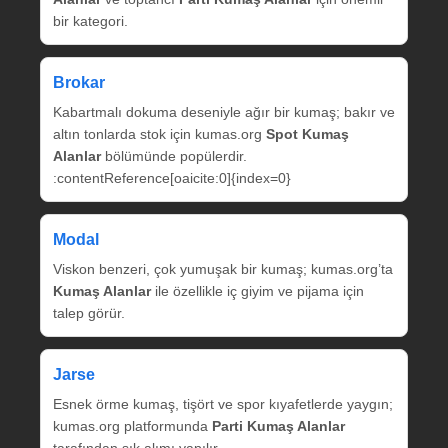
bir kategori.
Brokar
Kabartmalı dokuma deseniyle ağır bir kumaş; bakır ve
altın tonlarda stok için kumas.org
Spot Kumaş
Alanlar
bölümünde popülerdir.
:contentReference[oaicite:0]{index=0}
Modal
Viskon benzeri, çok yumuşak bir kumaş; kumas.org’ta
Kumaş Alanlar
ile özellikle iç giyim ve pijama için
talep görür.
Jarse
Esnek örme kumaş, tişört ve spor kıyafetlerde yaygın;
kumas.org platformunda
Parti Kumaş Alanlar