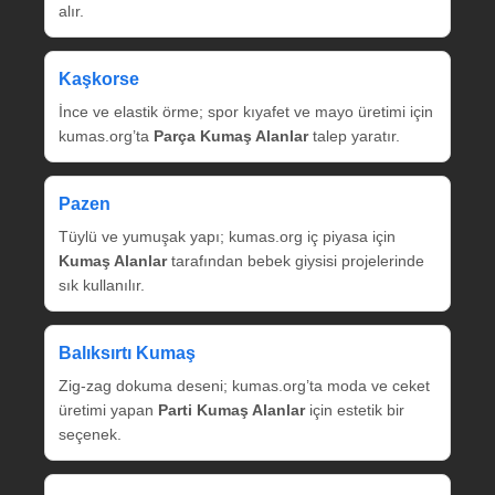
alır.
Kaşkorse
İnce ve elastik örme; spor kıyafet ve mayo üretimi için
kumas.org’ta
Parça Kumaş Alanlar
talep yaratır.
Pazen
Tüylü ve yumuşak yapı; kumas.org iç piyasa için
Kumaş Alanlar
tarafından bebek giysisi projelerinde
sık kullanılır.
Balıksırtı Kumaş
Zig‑zag dokuma deseni; kumas.org’ta moda ve ceket
üretimi yapan
Parti Kumaş Alanlar
için estetik bir
seçenek.