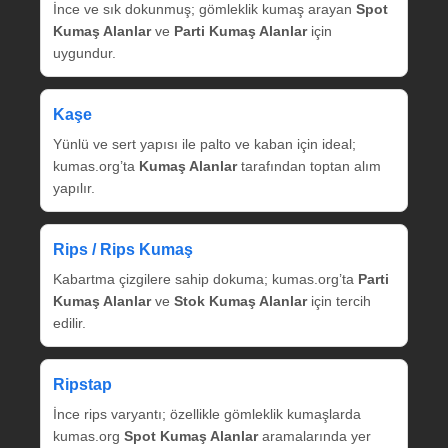
İnce ve sık dokunmuş; gömleklik kumaş arayan
Spot
Kumaş Alanlar
ve
Parti Kumaş Alanlar
için
uygundur.
Kaşe
Yünlü ve sert yapısı ile palto ve kaban için ideal;
kumas.org’ta
Kumaş Alanlar
tarafından toptan alım
yapılır.
Rips / Rips Kumaş
Kabartma çizgilere sahip dokuma; kumas.org’ta
Parti
Kumaş Alanlar
ve
Stok Kumaş Alanlar
için tercih
edilir.
Ripstap
İnce rips varyantı; özellikle gömleklik kumaşlarda
kumas.org
Spot Kumaş Alanlar
aramalarında yer