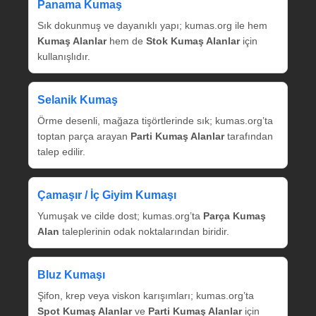
Panama Kumaş
Sık dokunmuş ve dayanıklı yapı; kumas.org ile hem
Kumaş Alanlar
hem de
Stok Kumaş Alanlar
için
kullanışlıdır.
Selanik Kumaş
Örme desenli, mağaza tişörtlerinde sık; kumas.org’ta
toptan parça arayan
Parti Kumaş Alanlar
tarafından
talep edilir.
Çamaşır / İç Giyim Kumaşı
Yumuşak ve cilde dost; kumas.org’ta
Parça Kumaş
Alan
taleplerinin odak noktalarından biridir.
Bluz Kumaşı
Şifon, krep veya viskon karışımları; kumas.org’ta
Spot Kumaş Alanlar
ve
Parti Kumaş Alanlar
için