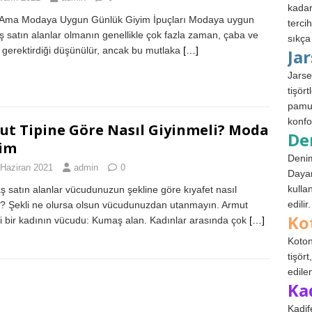
kadar
 Ama Modaya Uygun Günlük Giyim İpuçları Modaya uygun
terci
 satın alanlar olmanın genellikle çok fazla zaman, çaba ve
sıkça
i gerektirdiği düşünülür, ancak bu mutlaka
[…]
Ja
Jarse
tişör
pamuk
konfo
ut Tipine Göre Nasıl Giyinmeli? Moda
De
im
Denim
 Haziran 2021
admin
0
Dayan
kulla
 satın alanlar vücudunuzun şekline göre kıyafet nasıl
edilir.
ir? Şekli ne olursa olsun vücudunuzdan utanmayın. Armut
Ko
li bir kadının vücudu: Kumaş alan. Kadınlar arasında çok
[…]
Koton
tişör
edile
Ka
Kadif