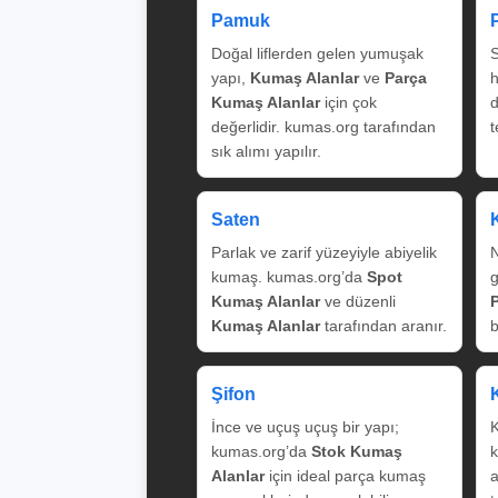
Pamuk
Doğal liflerden gelen yumuşak
S
yapı,
Kumaş Alanlar
ve
Parça
Kumaş Alanlar
için çok
değerlidir. kumas.org tarafından
t
sık alımı yapılır.
Saten
Parlak ve zarif yüzeyiyle abiyelik
N
kumaş. kumas.org’da
Spot
g
Kumaş Alanlar
ve düzenli
Kumaş Alanlar
tarafından aranır.
b
Şifon
İnce ve uçuş uçuş bir yapı;
K
kumas.org’da
Stok Kumaş
k
Alanlar
için ideal parça kumaş
a