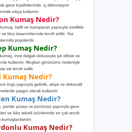
ikle gece kıyafetlerinde, iç dekorasyon
rinde sıkça kullanılır.
fon Kumaş Nedir?
 kumaş, hafif ve transparan yapısıyla özellikle
e ve bluz tasarımlarında tercih edilir. Yaz
larında popülerdir.
ep Kumaş Nedir?
kumaş, ince dalgalı dokusuyla şık elbise ve
erde kullanılır. Akışkan görünümü nedeniyle
a sık tercih edilir.
l Kumaş Nedir?
ince örgü yapısıyla gelinlik, abiye ve dekoratif
melerde yaygın olarak kullanılır.
ten Kumaş Nedir?
, parlak yüzeyi ve pürüzsüz yapısıyla gece
leri ve lüks tekstil ürünlerinde en çok tercih
n kumaşlardandır.
rdonlu Kumaş Nedir?