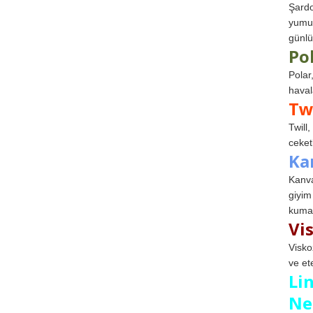
Şardo
yumuş
günlü
Po
Polar
haval
Tw
Twill
ceketl
Ka
Kanva
giyim
kumaş
Vi
Visko
ve et
Li
Ne