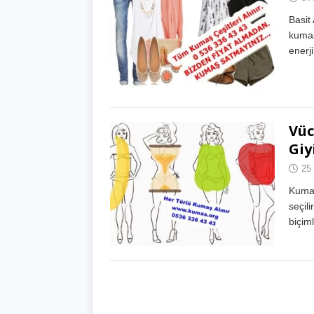
Basit
kumaş
enerj
Vüc
Giy
25
Kumaş
seçil
biçim