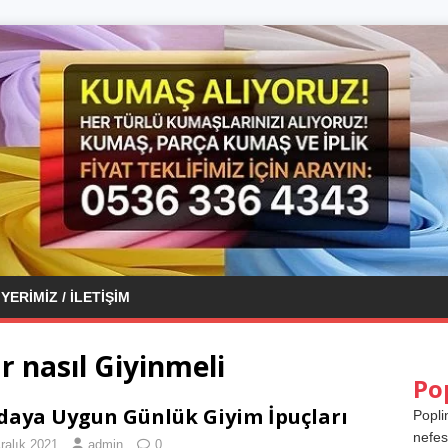
YERIMIZ / İLETIŞIM
ar nasıl Giyinmeli
Po
aya Uygun Günlük Giyim İpuçları
Popli
nefes
ralık 2021
admin
0