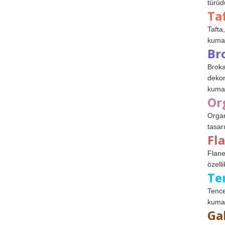
türüdü
Ta
Tafta,
kumaşl
Br
Broka
dekor
kumaş
Or
Organ
tasar
Fl
Flane
özelli
Te
Tence
kumaş
Ga