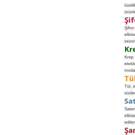
özell
ürünle
Şi
Şifon
elbis
sezon
Kr
Krep 
etekl
modad
Tü
Tül, 
süsle
Sa
Saten
elbise
edile
Şa