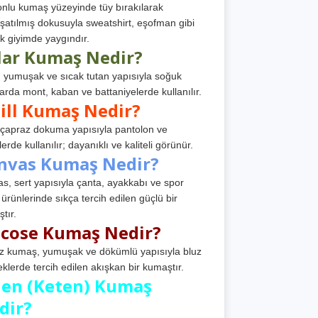
nlu kumaş yüzeyinde tüy bırakılarak
atılmış dokusuyla sweatshirt, eşofman gibi
k giyimde yaygındır.
lar Kumaş Nedir?
, yumuşak ve sıcak tutan yapısıyla soğuk
arda mont, kaban ve battaniyelerde kullanılır.
ill Kumaş Nedir?
, çapraz dokuma yapısıyla pantolon ve
erde kullanılır; dayanıklı ve kaliteli görünür.
nvas Kumaş Nedir?
s, sert yapısıyla çanta, ayakkabı ve spor
 ürünlerinde sıkça tercih edilen güçlü bir
tır.
scose Kumaş Nedir?
z kumaş, yumuşak ve dökümlü yapısıyla bluz
eklerde tercih edilen akışkan bir kumaştır.
nen (Keten) Kumaş
dir?