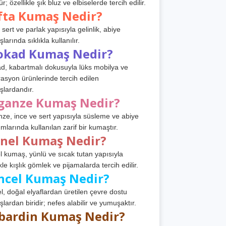
r; özellikle şık bluz ve elbiselerde tercih edilir.
fta Kumaş Nedir?
 sert ve parlak yapısıyla gelinlik, abiye
arında sıklıkla kullanılır.
okad Kumaş Nedir?
d, kabartmalı dokusuyla lüks mobilya ve
asyon ürünlerinde tercih edilen
lardandır.
ganze Kumaş Nedir?
ze, ince ve sert yapısıyla süsleme ve abiye
ımlarında kullanılan zarif bir kumaştır.
anel Kumaş Nedir?
l kumaş, yünlü ve sıcak tutan yapısıyla
kle kışlık gömlek ve pijamalarda tercih edilir.
ncel Kumaş Nedir?
l, doğal elyaflardan üretilen çevre dostu
lardan biridir; nefes alabilir ve yumuşaktır.
bardin Kumaş Nedir?