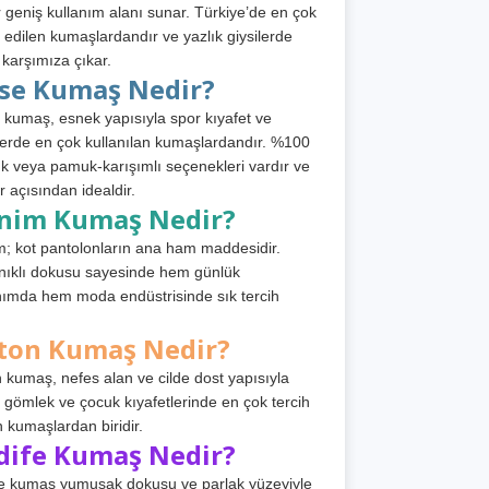
 geniş kullanım alanı sunar. Türkiye’de en çok
h edilen kumaşlardandır ve yazlık giysilerde
 karşımıza çıkar.
rse Kumaş Nedir?
 kumaş, esnek yapısıyla spor kıyafet ve
tlerde en çok kullanılan kumaşlardandır. %100
 veya pamuk-karışımlı seçenekleri vardır ve
r açısından idealdir.
nim Kumaş Nedir?
; kot pantolonların ana ham maddesidir.
ıklı dokusu sayesinde hem günlük
nımda hem moda endüstrisinde sık tercih
ton Kumaş Nedir?
 kumaş, nefes alan ve cilde dost yapısıyla
t, gömlek ve çocuk kıyafetlerinde en çok tercih
n kumaşlardan biridir.
dife Kumaş Nedir?
e kumaş yumuşak dokusu ve parlak yüzeyiyle