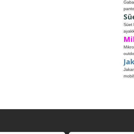
Gabar
panto
Sü
Süet 
ayakk
Mi
Mikro
outdo
Ja
Jakar
mobil