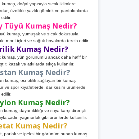
 kumaş, doğal yapısıyla sıcak iklimlere
dur; özellikle yazlık gömlek ve pantolonlarda
 edilir.
y Tüyü Kumaş Nedir?
üyü kumaş, yumuşak ve sıcak dokusuyla
ikle mont içleri ve soğuk havalarda tercih edilir.
rilik Kumaş Nedir?
ik kumaş, yün görünümlü ancak daha hafif bir
tır; kazak ve atkılarda sıkça kullanılır.
astan Kumaş Nedir?
an kumaş, esneklik sağlayan bir kumaş
ür ve spor kıyafetlerde, dar kesim ürünlerde
 edilir.
ylon Kumaş Nedir?
n kumaş, dayanıklılığı ve suya karşı dirençli
ıyla çadır, yağmurluk gibi ürünlerde kullanılır.
etat Kumaş Nedir?
t, parlak ve ipeksi bir görünüm sunan kumaş