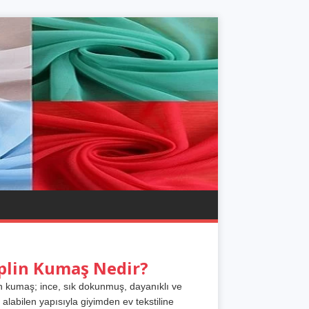
plin Kumaş Nedir?
n kumaş; ince, sık dokunmuş, dayanıklı ve
 alabilen yapısıyla giyimden ev tekstiline