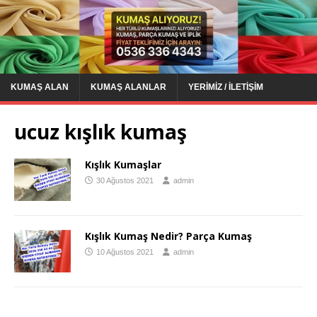
KUMAŞ ALAN
KUMAŞ ALANLAR
YERIMIZ / İLETIŞIM
ucuz kışlık kumaş
Kışlık Kumaşlar
30 Ağustos 2021
admin
Kışlık Kumaş Nedir? Parça Kumaş
10 Ağustos 2021
admin