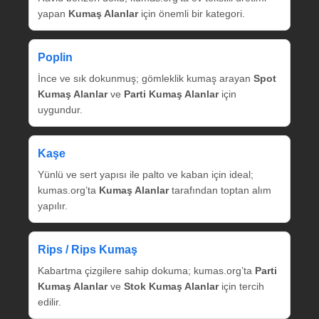
yapan
Kumaş Alanlar
için önemli bir kategori.
Poplin
İnce ve sık dokunmuş; gömleklik kumaş arayan
Spot
Kumaş Alanlar
ve
Parti Kumaş Alanlar
için
uygundur.
Kaşe
Yünlü ve sert yapısı ile palto ve kaban için ideal;
kumas.org’ta
Kumaş Alanlar
tarafından toptan alım
yapılır.
Rips / Rips Kumaş
Kabartma çizgilere sahip dokuma; kumas.org’ta
Parti
Kumaş Alanlar
ve
Stok Kumaş Alanlar
için tercih
edilir.