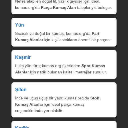
Nefes alabilen doğal lif, yazlık giysiler için ideal.
kumas.org’da
Parça Kumaş Alan
talepleriyle buluşur.
Yün
Sıcacık ve doğal bir kumaş; kumas.org’da
Parti
Kumaş Alanlar
için kışlık stokların önemli bir parçası.
Kaşmir
Lüks yün türü; kumas.org üzerinden
Spot Kumaş
Alanlar
için nadir bulunan kaliteli metrajlar sunulur.
Şifon
İnce ve uçuş uçuş bir yapı; kumas.org’da
Stok
Kumaş Alanlar
için ideal parça kumaş
seçeneklerinde yer alabilir.