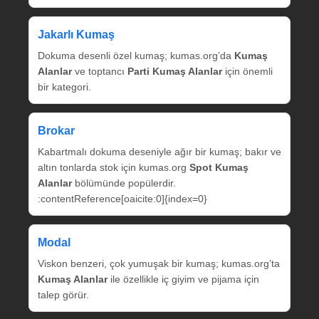
Jakarlı Kumaş
Dokuma desenli özel kumaş; kumas.org’da
Kumaş
Alanlar
ve toptancı
Parti Kumaş Alanlar
için önemli
bir kategori.
Brokar
Kabartmalı dokuma deseniyle ağır bir kumaş; bakır ve
altın tonlarda stok için kumas.org
Spot Kumaş
Alanlar
bölümünde popülerdir.
:contentReference[oaicite:0]{index=0}
Modal
Viskon benzeri, çok yumuşak bir kumaş; kumas.org’ta
Kumaş Alanlar
ile özellikle iç giyim ve pijama için
talep görür.