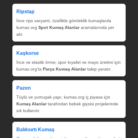
Ripstap
İnce rips varyantı; özellikle gömleklik kumaşlarda
kumas.org
Spot Kumaş Alanlar
aramalarında yer
alır.
Kaşkorse
İnce ve elastik örme; spor kıyafet ve mayo üretimi için
kumas.org’ta
Parça Kumaş Alanlar
talep yaratır.
Pazen
Tüylü ve yumuşak yapı; kumas.org iç piyasa için
Kumaş Alanlar
tarafından bebek giysisi projelerinde
sık kullanılır.
Balıksırtı Kumaş