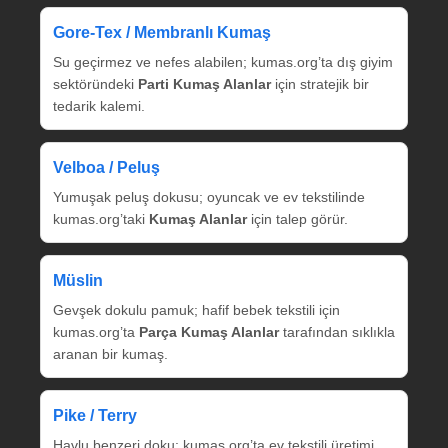
Gore‑Tex / Membranlı Kumaş
Su geçirmez ve nefes alabilen; kumas.org’ta dış giyim
sektöründeki
Parti Kumaş Alanlar
için stratejik bir
tedarik kalemi.
Velboa / Peluş
Yumuşak peluş dokusu; oyuncak ve ev tekstilinde
kumas.org’taki
Kumaş Alanlar
için talep görür.
Müslin
Gevşek dokulu pamuk; hafif bebek tekstili için
kumas.org’ta
Parça Kumaş Alanlar
tarafından sıklıkla
aranan bir kumaş.
Pike / Terry
Havlu benzeri doku; kumas.org’ta ev tekstili üretimi