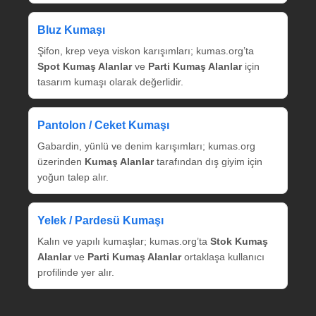
Bluz Kumaşı
Şifon, krep veya viskon karışımları; kumas.org’ta
Spot Kumaş Alanlar
ve
Parti Kumaş Alanlar
için
tasarım kumaşı olarak değerlidir.
Pantolon / Ceket Kumaşı
Gabardin, yünlü ve denim karışımları; kumas.org
üzerinden
Kumaş Alanlar
tarafından dış giyim için
yoğun talep alır.
Yelek / Pardesü Kumaşı
Kalın ve yapılı kumaşlar; kumas.org’ta
Stok Kumaş
Alanlar
ve
Parti Kumaş Alanlar
ortaklaşa kullanıcı
profilinde yer alır.