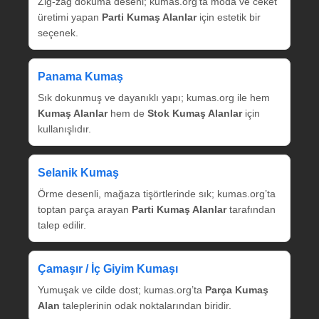
Zig‑zag dokuma deseni; kumas.org’ta moda ve ceket
üretimi yapan
Parti Kumaş Alanlar
için estetik bir
seçenek.
Panama Kumaş
Sık dokunmuş ve dayanıklı yapı; kumas.org ile hem
Kumaş Alanlar
hem de
Stok Kumaş Alanlar
için
kullanışlıdır.
Selanik Kumaş
Örme desenli, mağaza tişörtlerinde sık; kumas.org’ta
toptan parça arayan
Parti Kumaş Alanlar
tarafından
talep edilir.
Çamaşır / İç Giyim Kumaşı
Yumuşak ve cilde dost; kumas.org’ta
Parça Kumaş
Alan
taleplerinin odak noktalarından biridir.