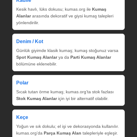
Kadife
Kesik havlı, lüks dokusu; kumas.org ile
Kumaş
Alanlar
arasında dekoratif ve giysi kumaş talepleri
yönlendirilir.
Denim / Kot
Günlük giyimde klasik kumaş; kumaş stoğunuz varsa
Spot Kumaş Alanlar
ya da
Parti Kumaş Alanlar
bölümüne eklenebilir.
Polar
Sıcak tutan örme kumaş; kumas.org’ta stok fazlası
Stok Kumaş Alanlar
için iyi bir alternatif olabilir.
Keçe
Yoğun ve sık dokulu; el işi ve dekorasyonda kullanılır.
kumas.org’da
Parça Kumaş Alan
talepleriyle eşleşir.