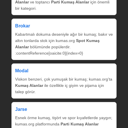
Alanlar
ve toptancı
Parti Kumaş Alanlar
için önemli
bir kategori.
Brokar
Kabartmalı dokuma deseniyle ağır bir kumaş; bakır ve
altın tonlarda stok için kumas.org
Spot Kumaş
Alanlar
bölümünde popülerdir.
:contentReference[oaicite:0]{index=0}
Modal
Viskon benzeri, çok yumuşak bir kumaş; kumas.org’ta
Kumaş Alanlar
ile özellikle iç giyim ve pijama için
talep görür.
Jarse
Esnek örme kumaş, tişört ve spor kıyafetlerde yaygın;
kumas.org platformunda
Parti Kumaş Alanlar