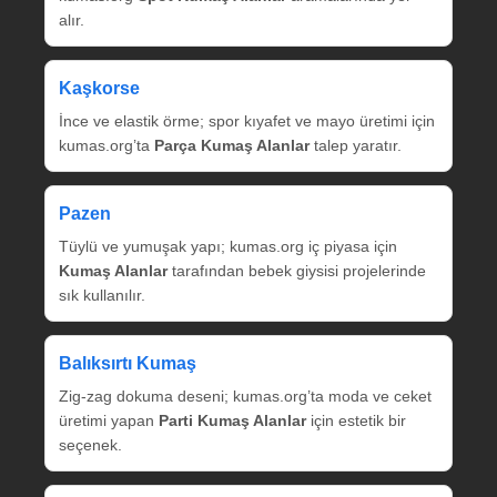
alır.
Kaşkorse
İnce ve elastik örme; spor kıyafet ve mayo üretimi için
kumas.org’ta
Parça Kumaş Alanlar
talep yaratır.
Pazen
Tüylü ve yumuşak yapı; kumas.org iç piyasa için
Kumaş Alanlar
tarafından bebek giysisi projelerinde
sık kullanılır.
Balıksırtı Kumaş
Zig‑zag dokuma deseni; kumas.org’ta moda ve ceket
üretimi yapan
Parti Kumaş Alanlar
için estetik bir
seçenek.