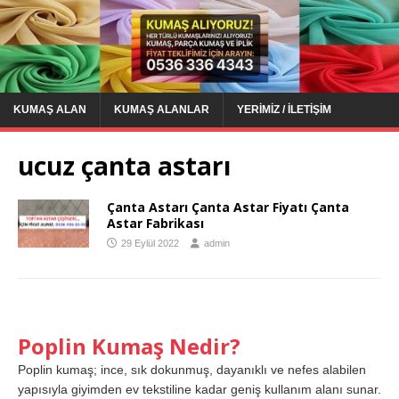
KUMAŞ ALAN
KUMAŞ ALANLAR
YERIMIZ / İLETIŞIM
ucuz çanta astarı
Çanta Astarı Çanta Astar Fiyatı Çanta
Astar Fabrikası
29 Eylül 2022
admin
Poplin Kumaş Nedir?
Poplin kumaş; ince, sık dokunmuş, dayanıklı ve nefes alabilen
yapısıyla giyimden ev tekstiline kadar geniş kullanım alanı sunar.