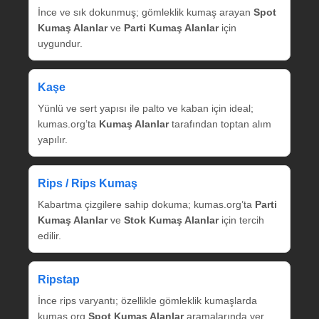
İnce ve sık dokunmuş; gömleklik kumaş arayan
Spot
Kumaş Alanlar
ve
Parti Kumaş Alanlar
için
uygundur.
Kaşe
Yünlü ve sert yapısı ile palto ve kaban için ideal;
kumas.org’ta
Kumaş Alanlar
tarafından toptan alım
yapılır.
Rips / Rips Kumaş
Kabartma çizgilere sahip dokuma; kumas.org’ta
Parti
Kumaş Alanlar
ve
Stok Kumaş Alanlar
için tercih
edilir.
Ripstap
İnce rips varyantı; özellikle gömleklik kumaşlarda
kumas.org
Spot Kumaş Alanlar
aramalarında yer