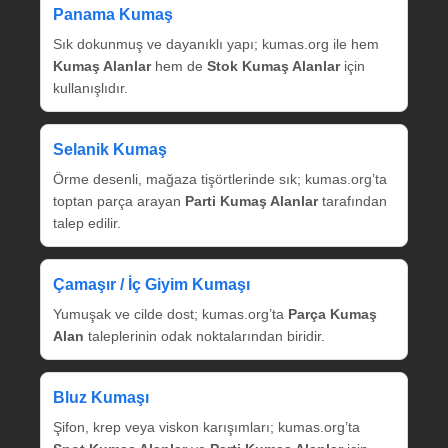
Panama Kumaş
Sık dokunmuş ve dayanıklı yapı; kumas.org ile hem
Kumaş Alanlar
hem de
Stok Kumaş Alanlar
için
kullanışlıdır.
Selanik Kumaş
Örme desenli, mağaza tişörtlerinde sık; kumas.org’ta
toptan parça arayan
Parti Kumaş Alanlar
tarafından
talep edilir.
Çamaşır / İç Giyim Kumaşı
Yumuşak ve cilde dost; kumas.org’ta
Parça Kumaş
Alan
taleplerinin odak noktalarından biridir.
Bluz Kumaşı
Şifon, krep veya viskon karışımları; kumas.org’ta