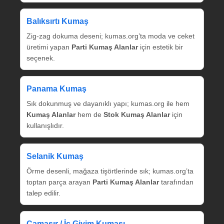
Balıksırtı Kumaş
Zig‑zag dokuma deseni; kumas.org’ta moda ve ceket
üretimi yapan
Parti Kumaş Alanlar
için estetik bir
seçenek.
Panama Kumaş
Sık dokunmuş ve dayanıklı yapı; kumas.org ile hem
Kumaş Alanlar
hem de
Stok Kumaş Alanlar
için
kullanışlıdır.
Selanik Kumaş
Örme desenli, mağaza tişörtlerinde sık; kumas.org’ta
toptan parça arayan
Parti Kumaş Alanlar
tarafından
talep edilir.
Çamaşır / İç Giyim Kumaşı