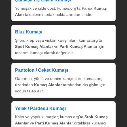
Yumuşak ve cilde dost; kumas.org’ta
Parça Kumaş
Alan
taleplerinin odak noktalarından biridir.
Bluz Kumaşı
Şifon, krep veya viskon karışımları; kumas.org’ta
Spot Kumaş Alanlar
ve
Parti Kumaş Alanlar
için
tasarım kumaşı olarak değerlidir.
Pantolon / Ceket Kumaşı
Gabardin, yünlü ve denim karışımları; kumas.org
üzerinden
Kumaş Alanlar
tarafından dış giyim için
yoğun talep alır.
Yelek / Pardesü Kumaşı
Kalın ve yapılı kumaşlar; kumas.org’ta
Stok Kumaş
Alanlar
ve
Parti Kumaş Alanlar
ortaklaşa kullanıcı