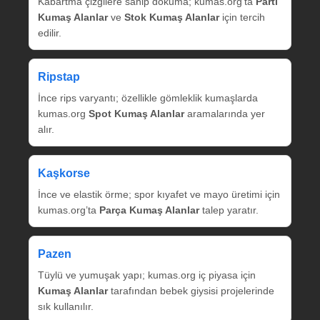
Kabartma çizgilere sahip dokuma; kumas.org’ta
Parti
Kumaş Alanlar
ve
Stok Kumaş Alanlar
için tercih
edilir.
Ripstap
İnce rips varyantı; özellikle gömleklik kumaşlarda
kumas.org
Spot Kumaş Alanlar
aramalarında yer
alır.
Kaşkorse
İnce ve elastik örme; spor kıyafet ve mayo üretimi için
kumas.org’ta
Parça Kumaş Alanlar
talep yaratır.
Pazen
Tüylü ve yumuşak yapı; kumas.org iç piyasa için
Kumaş Alanlar
tarafından bebek giysisi projelerinde
sık kullanılır.