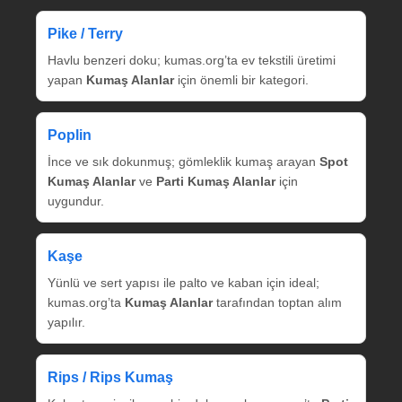
Pike / Terry
Havlu benzeri doku; kumas.org’ta ev tekstili üretimi
yapan
Kumaş Alanlar
için önemli bir kategori.
Poplin
İnce ve sık dokunmuş; gömleklik kumaş arayan
Spot
Kumaş Alanlar
ve
Parti Kumaş Alanlar
için
uygundur.
Kaşe
Yünlü ve sert yapısı ile palto ve kaban için ideal;
kumas.org’ta
Kumaş Alanlar
tarafından toptan alım
yapılır.
Rips / Rips Kumaş