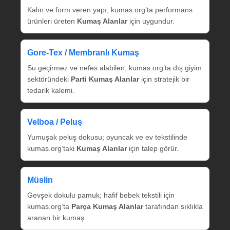
Kalın ve form veren yapı; kumas.org’ta performans
ürünleri üreten
Kumaş Alanlar
için uygundur.
Gore‑Tex / Membranlı Kumaş
Su geçirmez ve nefes alabilen; kumas.org’ta dış giyim
sektöründeki
Parti Kumaş Alanlar
için stratejik bir
tedarik kalemi.
Velboa / Peluş
Yumuşak peluş dokusu; oyuncak ve ev tekstilinde
kumas.org’taki
Kumaş Alanlar
için talep görür.
Müslin
Gevşek dokulu pamuk; hafif bebek tekstili için
kumas.org’ta
Parça Kumaş Alanlar
tarafından sıklıkla
aranan bir kumaş.