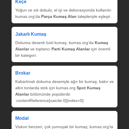
Keçe
Yoğun ve sık dokulu; el işi ve dekorasyonda kullanılır.
kumas.org’da
Parça Kumaş Alan
talepleriyle eşleşir.
Jakarlı Kumaş
Dokuma desenli özel kumaş; kumas.org’da
Kumaş
Alanlar
ve toptancı
Parti Kumaş Alanlar
için önemli
bir kategori.
Brokar
Kabartmalı dokuma deseniyle ağır bir kumaş; bakır ve
altın tonlarda stok için kumas.org
Spot Kumaş
Alanlar
bölümünde popülerdir.
:contentReference[oaicite:0]{index=0}
Modal
Viskon benzeri, çok yumuşak bir kumaş; kumas.org’ta