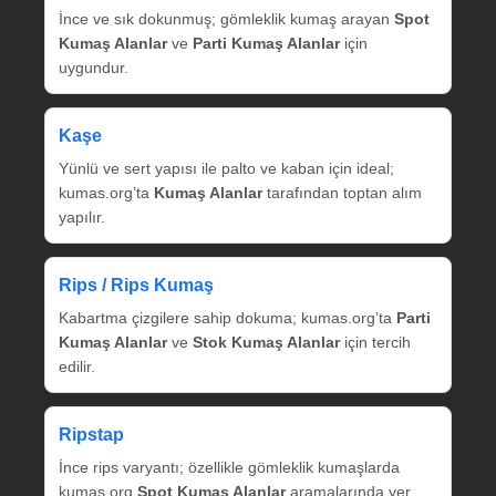
İnce ve sık dokunmuş; gömleklik kumaş arayan
Spot
Kumaş Alanlar
ve
Parti Kumaş Alanlar
için
uygundur.
Kaşe
Yünlü ve sert yapısı ile palto ve kaban için ideal;
kumas.org’ta
Kumaş Alanlar
tarafından toptan alım
yapılır.
Rips / Rips Kumaş
Kabartma çizgilere sahip dokuma; kumas.org’ta
Parti
Kumaş Alanlar
ve
Stok Kumaş Alanlar
için tercih
edilir.
Ripstap
İnce rips varyantı; özellikle gömleklik kumaşlarda
kumas.org
Spot Kumaş Alanlar
aramalarında yer