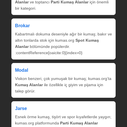
Alanlar
ve toptancı
Parti Kumaş Alanlar
için önemli
bir kategori.
Brokar
Kabartmalı dokuma deseniyle ağır bir kumaş; bakır ve
altın tonlarda stok için kumas.org
Spot Kumaş
Alanlar
bölümünde popülerdir.
:contentReference[oaicite:0]{index=0}
Modal
Viskon benzeri, çok yumuşak bir kumaş; kumas.org’ta
Kumaş Alanlar
ile özellikle iç giyim ve pijama için
talep görür.
Jarse
Esnek örme kumaş, tişört ve spor kıyafetlerde yaygın;
kumas.org platformunda
Parti Kumaş Alanlar