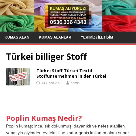
KUMAŞ ALAN
KUMAŞ ALANLAR
YERIMIZ / İLETIŞIM
Türkei billiger Stoff
Türkei Stoff Türkei Textil
Stoffunternehmen in der Türkei
14 Ocak 2022
admin
Poplin Kumaş Nedir?
Poplin kumaş; ince, sık dokunmuş, dayanıklı ve nefes alabilen
yapısıyla giyimden ev tekstiline kadar geniş kullanım alanı sunar.