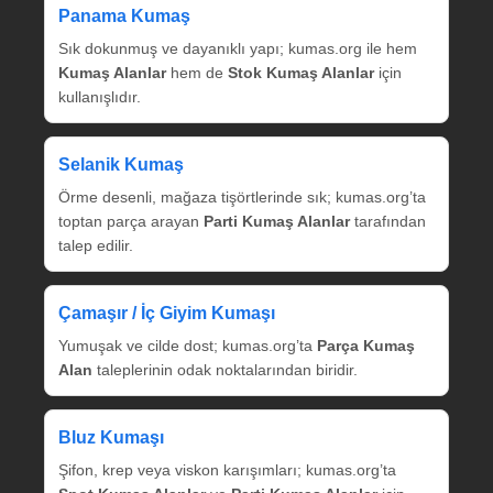
Panama Kumaş
Sık dokunmuş ve dayanıklı yapı; kumas.org ile hem
Kumaş Alanlar
hem de
Stok Kumaş Alanlar
için
kullanışlıdır.
Selanik Kumaş
Örme desenli, mağaza tişörtlerinde sık; kumas.org’ta
toptan parça arayan
Parti Kumaş Alanlar
tarafından
talep edilir.
Çamaşır / İç Giyim Kumaşı
Yumuşak ve cilde dost; kumas.org’ta
Parça Kumaş
Alan
taleplerinin odak noktalarından biridir.
Bluz Kumaşı
Şifon, krep veya viskon karışımları; kumas.org’ta