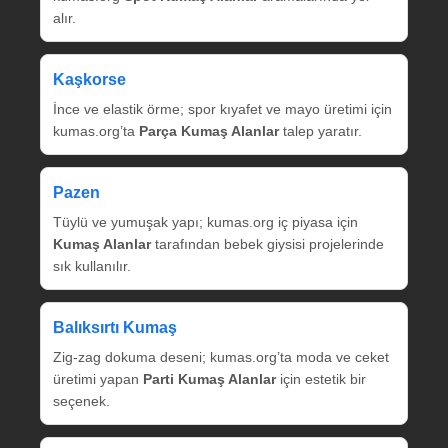
alır.
Kaşkorse
İnce ve elastik örme; spor kıyafet ve mayo üretimi için
kumas.org’ta
Parça Kumaş Alanlar
talep yaratır.
Pazen
Tüylü ve yumuşak yapı; kumas.org iç piyasa için
Kumaş Alanlar
tarafından bebek giysisi projelerinde
sık kullanılır.
Balıksırtı Kumaş
Zig‑zag dokuma deseni; kumas.org’ta moda ve ceket
üretimi yapan
Parti Kumaş Alanlar
için estetik bir
seçenek.