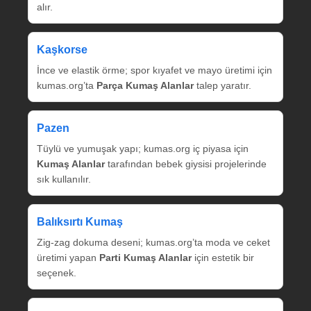
alır.
Kaşkorse
İnce ve elastik örme; spor kıyafet ve mayo üretimi için
kumas.org’ta
Parça Kumaş Alanlar
talep yaratır.
Pazen
Tüylü ve yumuşak yapı; kumas.org iç piyasa için
Kumaş Alanlar
tarafından bebek giysisi projelerinde
sık kullanılır.
Balıksırtı Kumaş
Zig‑zag dokuma deseni; kumas.org’ta moda ve ceket
üretimi yapan
Parti Kumaş Alanlar
için estetik bir
seçenek.