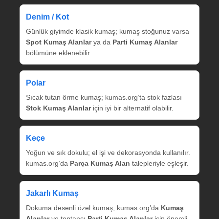
Denim / Kot
Günlük giyimde klasik kumaş; kumaş stoğunuz varsa
Spot Kumaş Alanlar
ya da
Parti Kumaş Alanlar
bölümüne eklenebilir.
Polar
Sıcak tutan örme kumaş; kumas.org’ta stok fazlası
Stok Kumaş Alanlar
için iyi bir alternatif olabilir.
Keçe
Yoğun ve sık dokulu; el işi ve dekorasyonda kullanılır.
kumas.org’da
Parça Kumaş Alan
talepleriyle eşleşir.
Jakarlı Kumaş
Dokuma desenli özel kumaş; kumas.org’da
Kumaş
Alanlar
ve toptancı
Parti Kumaş Alanlar
için önemli