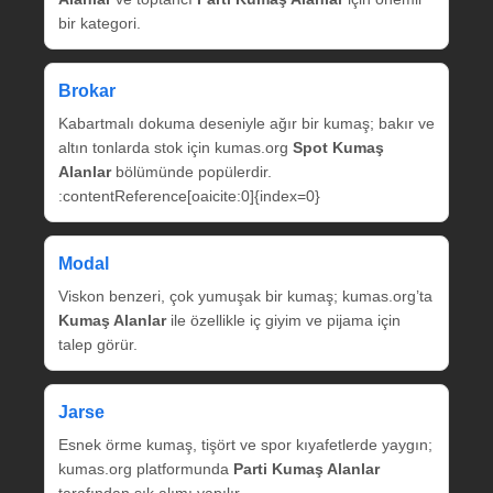
bir kategori.
Brokar
Kabartmalı dokuma deseniyle ağır bir kumaş; bakır ve
altın tonlarda stok için kumas.org
Spot Kumaş
Alanlar
bölümünde popülerdir.
:contentReference[oaicite:0]{index=0}
Modal
Viskon benzeri, çok yumuşak bir kumaş; kumas.org’ta
Kumaş Alanlar
ile özellikle iç giyim ve pijama için
talep görür.
Jarse
Esnek örme kumaş, tişört ve spor kıyafetlerde yaygın;
kumas.org platformunda
Parti Kumaş Alanlar