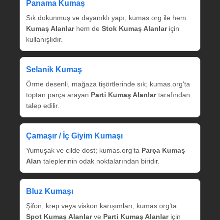
Panama Kumaş
Sık dokunmuş ve dayanıklı yapı; kumas.org ile hem
Kumaş Alanlar
hem de
Stok Kumaş Alanlar
için
kullanışlıdır.
Selanik Kumaş
Örme desenli, mağaza tişörtlerinde sık; kumas.org’ta
toptan parça arayan
Parti Kumaş Alanlar
tarafından
talep edilir.
Çamaşır / İç Giyim Kumaşı
Yumuşak ve cilde dost; kumas.org’ta
Parça Kumaş
Alan
taleplerinin odak noktalarından biridir.
Bluz Kumaşı
Şifon, krep veya viskon karışımları; kumas.org’ta
Spot Kumaş Alanlar
ve
Parti Kumaş Alanlar
için