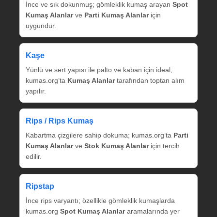
İnce ve sık dokunmuş; gömleklik kumaş arayan
Spot
Kumaş Alanlar
ve
Parti Kumaş Alanlar
için
uygundur.
Kaşe
Yünlü ve sert yapısı ile palto ve kaban için ideal;
kumas.org’ta
Kumaş Alanlar
tarafından toptan alım
yapılır.
Rips / Rips Kumaş
Kabartma çizgilere sahip dokuma; kumas.org’ta
Parti
Kumaş Alanlar
ve
Stok Kumaş Alanlar
için tercih
edilir.
Ripstap
İnce rips varyantı; özellikle gömleklik kumaşlarda
kumas.org
Spot Kumaş Alanlar
aramalarında yer