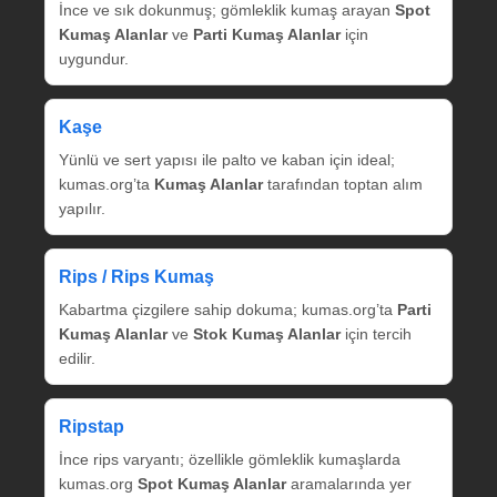
İnce ve sık dokunmuş; gömleklik kumaş arayan
Spot
Kumaş Alanlar
ve
Parti Kumaş Alanlar
için
uygundur.
Kaşe
Yünlü ve sert yapısı ile palto ve kaban için ideal;
kumas.org’ta
Kumaş Alanlar
tarafından toptan alım
yapılır.
Rips / Rips Kumaş
Kabartma çizgilere sahip dokuma; kumas.org’ta
Parti
Kumaş Alanlar
ve
Stok Kumaş Alanlar
için tercih
edilir.
Ripstap
İnce rips varyantı; özellikle gömleklik kumaşlarda
kumas.org
Spot Kumaş Alanlar
aramalarında yer