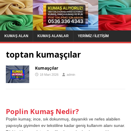
KUMAŞ ALAN
KUMAŞ ALANLAR
YERIMIZ / İLETIŞIM
toptan kumaşçılar
Kumaşçılar
18 Mart 2026
admin
Poplin Kumaş Nedir?
Poplin kumaş; ince, sık dokunmuş, dayanıklı ve nefes alabilen
yapısıyla giyimden ev tekstiline kadar geniş kullanım alanı sunar.