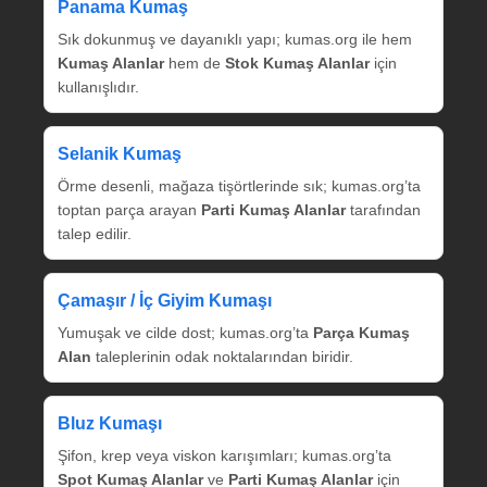
Panama Kumaş
Sık dokunmuş ve dayanıklı yapı; kumas.org ile hem
Kumaş Alanlar
hem de
Stok Kumaş Alanlar
için
kullanışlıdır.
Selanik Kumaş
Örme desenli, mağaza tişörtlerinde sık; kumas.org’ta
toptan parça arayan
Parti Kumaş Alanlar
tarafından
talep edilir.
Çamaşır / İç Giyim Kumaşı
Yumuşak ve cilde dost; kumas.org’ta
Parça Kumaş
Alan
taleplerinin odak noktalarından biridir.
Bluz Kumaşı
Şifon, krep veya viskon karışımları; kumas.org’ta
Spot Kumaş Alanlar
ve
Parti Kumaş Alanlar
için