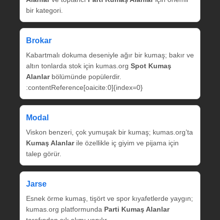
bir kategori.
Brokar
Kabartmalı dokuma deseniyle ağır bir kumaş; bakır ve
altın tonlarda stok için kumas.org
Spot Kumaş
Alanlar
bölümünde popülerdir.
:contentReference[oaicite:0]{index=0}
Modal
Viskon benzeri, çok yumuşak bir kumaş; kumas.org’ta
Kumaş Alanlar
ile özellikle iç giyim ve pijama için
talep görür.
Jarse
Esnek örme kumaş, tişört ve spor kıyafetlerde yaygın;
kumas.org platformunda
Parti Kumaş Alanlar