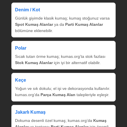
Denim / Kot
Günlük giyimde klasik kumaş; kumaş stoğunuz varsa
Spot Kumaş Alanlar
ya da
Parti Kumaş Alanlar
bölümüne eklenebilir.
Polar
Sıcak tutan örme kumaş; kumas.org’ta stok fazlası
Stok Kumaş Alanlar
için iyi bir alternatif olabilir.
Keçe
Yoğun ve sık dokulu; el işi ve dekorasyonda kullanılır.
kumas.org’da
Parça Kumaş Alan
talepleriyle eşleşir.
Jakarlı Kumaş
Dokuma desenli özel kumaş; kumas.org’da
Kumaş
Alanlar
ve toptancı
Parti Kumaş Alanlar
için önemli