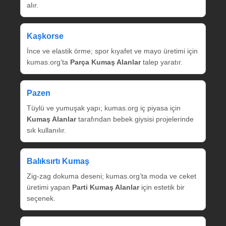
alır.
Kaşkorse
İnce ve elastik örme; spor kıyafet ve mayo üretimi için
kumas.org’ta
Parça Kumaş Alanlar
talep yaratır.
Pazen
Tüylü ve yumuşak yapı; kumas.org iç piyasa için
Kumaş Alanlar
tarafından bebek giysisi projelerinde
sık kullanılır.
Balıksırtı Kumaş
Zig‑zag dokuma deseni; kumas.org’ta moda ve ceket
üretimi yapan
Parti Kumaş Alanlar
için estetik bir
seçenek.