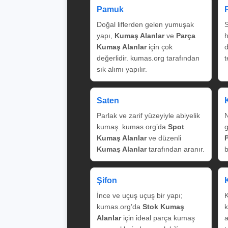
Pamuk
Doğal liflerden gelen yumuşak
S
yapı,
Kumaş Alanlar
ve
Parça
Kumaş Alanlar
için çok
değerlidir. kumas.org tarafından
t
sık alımı yapılır.
Saten
Parlak ve zarif yüzeyiyle abiyelik
N
kumaş. kumas.org’da
Spot
g
Kumaş Alanlar
ve düzenli
Kumaş Alanlar
tarafından aranır.
b
Şifon
İnce ve uçuş uçuş bir yapı;
K
kumas.org’da
Stok Kumaş
k
Alanlar
için ideal parça kumaş
a