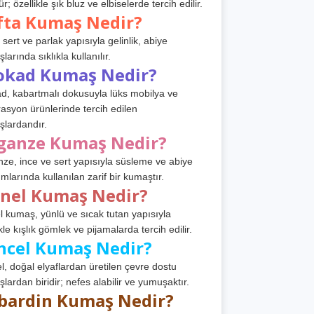
r; özellikle şık bluz ve elbiselerde tercih edilir.
fta Kumaş Nedir?
 sert ve parlak yapısıyla gelinlik, abiye
arında sıklıkla kullanılır.
okad Kumaş Nedir?
d, kabartmalı dokusuyla lüks mobilya ve
asyon ürünlerinde tercih edilen
lardandır.
ganze Kumaş Nedir?
ze, ince ve sert yapısıyla süsleme ve abiye
ımlarında kullanılan zarif bir kumaştır.
anel Kumaş Nedir?
l kumaş, yünlü ve sıcak tutan yapısıyla
kle kışlık gömlek ve pijamalarda tercih edilir.
ncel Kumaş Nedir?
l, doğal elyaflardan üretilen çevre dostu
lardan biridir; nefes alabilir ve yumuşaktır.
bardin Kumaş Nedir?