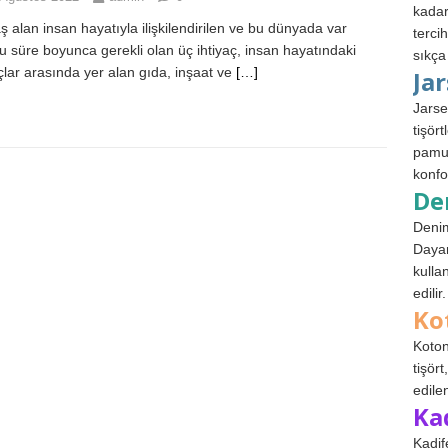
kadar
 alan insan hayatıyla ilişkilendirilen ve bu dünyada var
terci
u süre boyunca gerekli olan üç ihtiyaç, insan hayatındaki
sıkça
açlar arasında yer alan gıda, inşaat ve
[…]
Ja
Jarse
tişör
pamuk
konfo
De
Denim
Dayan
kulla
edilir.
Ko
Koton
tişör
edile
Ka
Kadif