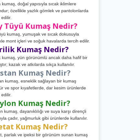
 kumaş, doğal yapısıyla sıcak iklimlere
dur; özellikle yazlık gömlek ve pantolonlarda
 edilir.
y Tüyü Kumaş Nedir?
üyü kumaş, yumuşak ve sıcak dokusuyla
ikle mont içleri ve soğuk havalarda tercih edilir.
rilik Kumaş Nedir?
ik kumaş, yün görünümlü ancak daha hafif bir
tır; kazak ve atkılarda sıkça kullanılır.
astan Kumaş Nedir?
an kumaş, esneklik sağlayan bir kumaş
ür ve spor kıyafetlerde, dar kesim ürünlerde
 edilir.
ylon Kumaş Nedir?
n kumaş, dayanıklılığı ve suya karşı dirençli
ıyla çadır, yağmurluk gibi ürünlerde kullanılır.
etat Kumaş Nedir?
t, parlak ve ipeksi bir görünüm sunan kumaş