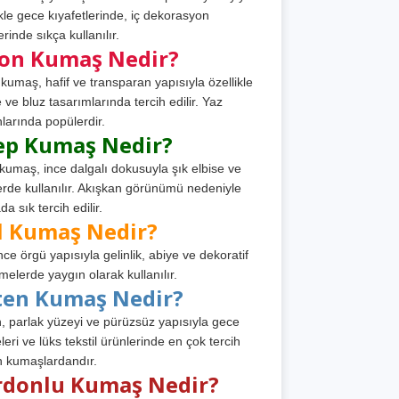
ikle gece kıyafetlerinde, iç dekorasyon
rinde sıkça kullanılır.
fon Kumaş Nedir?
 kumaş, hafif ve transparan yapısıyla özellikle
e ve bluz tasarımlarında tercih edilir. Yaz
larında popülerdir.
ep Kumaş Nedir?
kumaş, ince dalgalı dokusuyla şık elbise ve
erde kullanılır. Akışkan görünümü nedeniyle
a sık tercih edilir.
l Kumaş Nedir?
ince örgü yapısıyla gelinlik, abiye ve dekoratif
melerde yaygın olarak kullanılır.
ten Kumaş Nedir?
, parlak yüzeyi ve pürüzsüz yapısıyla gece
leri ve lüks tekstil ürünlerinde en çok tercih
n kumaşlardandır.
rdonlu Kumaş Nedir?