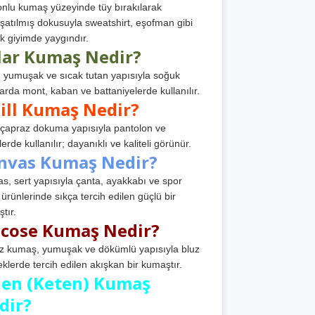
nlu kumaş yüzeyinde tüy bırakılarak
atılmış dokusuyla sweatshirt, eşofman gibi
k giyimde yaygındır.
lar Kumaş Nedir?
, yumuşak ve sıcak tutan yapısıyla soğuk
arda mont, kaban ve battaniyelerde kullanılır.
ill Kumaş Nedir?
, çapraz dokuma yapısıyla pantolon ve
erde kullanılır; dayanıklı ve kaliteli görünür.
nvas Kumaş Nedir?
s, sert yapısıyla çanta, ayakkabı ve spor
 ürünlerinde sıkça tercih edilen güçlü bir
tır.
scose Kumaş Nedir?
z kumaş, yumuşak ve dökümlü yapısıyla bluz
eklerde tercih edilen akışkan bir kumaştır.
nen (Keten) Kumaş
dir?