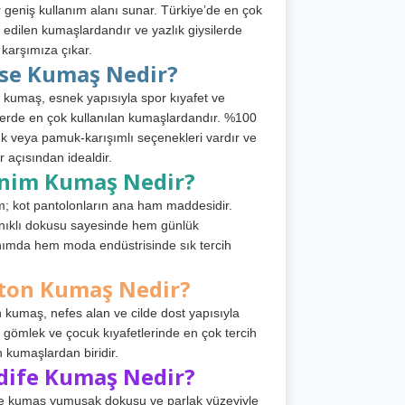
 geniş kullanım alanı sunar. Türkiye’de en çok
h edilen kumaşlardandır ve yazlık giysilerde
 karşımıza çıkar.
rse Kumaş Nedir?
 kumaş, esnek yapısıyla spor kıyafet ve
tlerde en çok kullanılan kumaşlardandır. %100
 veya pamuk-karışımlı seçenekleri vardır ve
r açısından idealdir.
nim Kumaş Nedir?
; kot pantolonların ana ham maddesidir.
ıklı dokusu sayesinde hem günlük
nımda hem moda endüstrisinde sık tercih
ton Kumaş Nedir?
 kumaş, nefes alan ve cilde dost yapısıyla
t, gömlek ve çocuk kıyafetlerinde en çok tercih
n kumaşlardan biridir.
dife Kumaş Nedir?
e kumaş yumuşak dokusu ve parlak yüzeyiyle