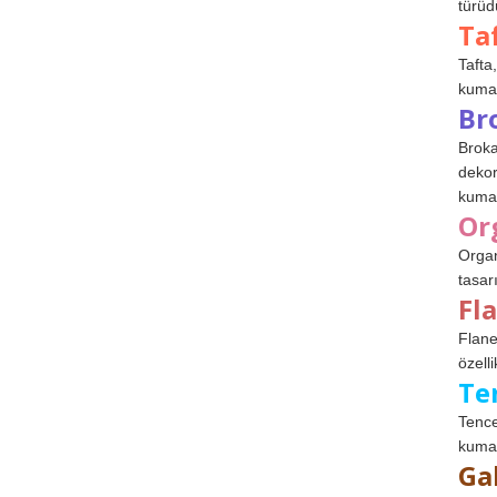
türüdü
Ta
Tafta,
kumaşl
Br
Broka
dekor
kumaş
Or
Organ
tasar
Fl
Flane
özelli
Te
Tence
kumaş
Ga