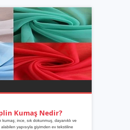
plin Kumaş Nedir?
n kumaş; ince, sık dokunmuş, dayanıklı ve
 alabilen yapısıyla giyimden ev tekstiline