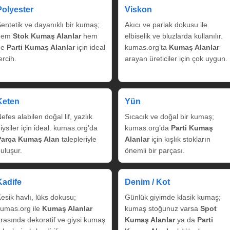
Polyester
Viskon
entetik ve dayanıklı bir kumaş;
Akıcı ve parlak dokusu ile
hem
Stok Kumaş Alanlar
hem
elbiselik ve bluzlarda kullanılır.
de
Parti Kumaş Alanlar
için ideal
kumas.org’ta
Kumaş Alanlar
ercih.
arayan üreticiler için çok uygun.
Keten
Yün
efes alabilen doğal lif, yazlık
Sıcacık ve doğal bir kumaş;
iysiler için ideal. kumas.org’da
kumas.org’da
Parti Kumaş
Parça Kumaş Alan
talepleriyle
Alanlar
için kışlık stokların
uluşur.
önemli bir parçası.
Kadife
Denim / Kot
esik havlı, lüks dokusu;
Günlük giyimde klasik kumaş;
umas.org ile
Kumaş Alanlar
kumaş stoğunuz varsa
Spot
rasında dekoratif ve giysi kumaş
Kumaş Alanlar
ya da
Parti