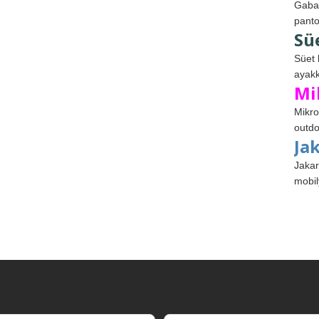
Gabar
panto
Sü
Süet 
ayakk
Mi
Mikro
outdo
Ja
Jakar
mobil