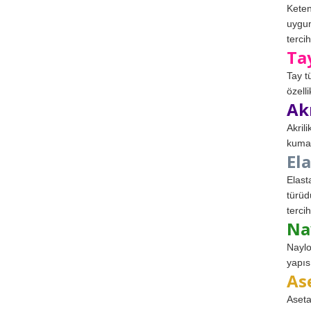
Keten
uygun
tercih
Ta
Tay t
özell
Ak
Akril
kumaş
El
Elast
türüd
tercih
Na
Naylo
yapıs
As
Aseta