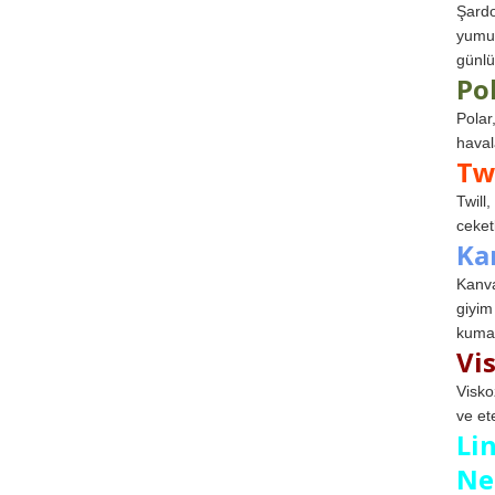
Şardo
yumuş
günlü
Po
Polar
haval
Tw
Twill
ceketl
Ka
Kanva
giyim
kumaş
Vi
Visko
ve et
Li
Ne