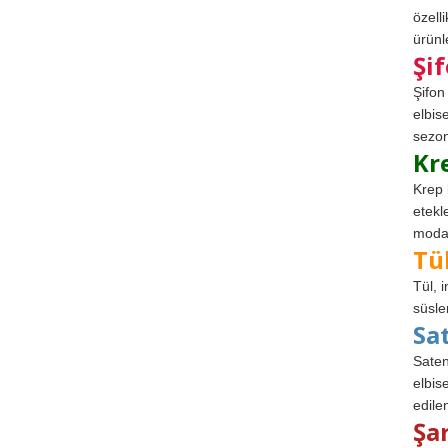
özell
ürünle
Şi
Şifon
elbis
sezon
Kr
Krep 
etekl
modad
Tü
Tül, 
süsle
Sa
Saten
elbise
edile
Şa