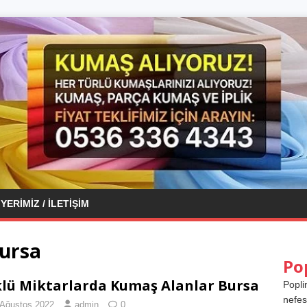
YERIMIZ / İLETIŞIM
ursa
Po
lü Miktarlarda Kumaş Alanlar Bursa
Popli
nefes
 Ağustos 2022
admin
0