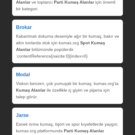
Alanlar
ve toptancı
Parti Kumaş Alanlar
için önemli
bir kategori.
Brokar
Kabartmalı dokuma deseniyle ağır bir kumaş; bakır ve
altın tonlarda stok için kumas.org
Spot Kumaş
Alanlar
bölümünde popülerdir.
:contentReference[oaicite:0]{index=0}
Modal
Viskon benzeri, çok yumuşak bir kumaş; kumas.org’ta
Kumaş Alanlar
ile özellikle iç giyim ve pijama için
talep görür.
Jarse
Esnek örme kumaş, tişört ve spor kıyafetlerde yaygın;
kumas.org platformunda
Parti Kumaş Alanlar