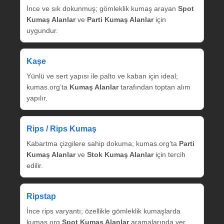
İnce ve sık dokunmuş; gömleklik kumaş arayan
Spot
Kumaş Alanlar
ve
Parti Kumaş Alanlar
için
uygundur.
Kaşe
Yünlü ve sert yapısı ile palto ve kaban için ideal;
kumas.org’ta
Kumaş Alanlar
tarafından toptan alım
yapılır.
Rips / Rips Kumaş
Kabartma çizgilere sahip dokuma; kumas.org’ta
Parti
Kumaş Alanlar
ve
Stok Kumaş Alanlar
için tercih
edilir.
Ripstap
İnce rips varyantı; özellikle gömleklik kumaşlarda
kumas.org
Spot Kumaş Alanlar
aramalarında yer