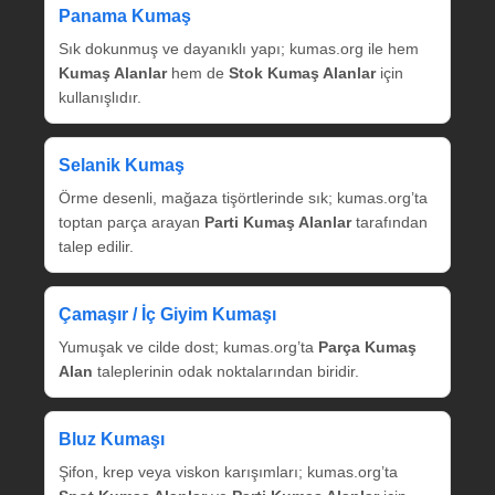
Panama Kumaş
Sık dokunmuş ve dayanıklı yapı; kumas.org ile hem
Kumaş Alanlar
hem de
Stok Kumaş Alanlar
için
kullanışlıdır.
Selanik Kumaş
Örme desenli, mağaza tişörtlerinde sık; kumas.org’ta
toptan parça arayan
Parti Kumaş Alanlar
tarafından
talep edilir.
Çamaşır / İç Giyim Kumaşı
Yumuşak ve cilde dost; kumas.org’ta
Parça Kumaş
Alan
taleplerinin odak noktalarından biridir.
Bluz Kumaşı
Şifon, krep veya viskon karışımları; kumas.org’ta