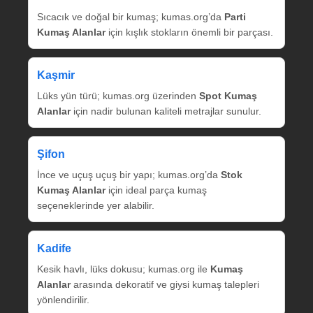
Sıcacık ve doğal bir kumaş; kumas.org’da
Parti
Kumaş Alanlar
için kışlık stokların önemli bir parçası.
Kaşmir
Lüks yün türü; kumas.org üzerinden
Spot Kumaş
Alanlar
için nadir bulunan kaliteli metrajlar sunulur.
Şifon
İnce ve uçuş uçuş bir yapı; kumas.org’da
Stok
Kumaş Alanlar
için ideal parça kumaş
seçeneklerinde yer alabilir.
Kadife
Kesik havlı, lüks dokusu; kumas.org ile
Kumaş
Alanlar
arasında dekoratif ve giysi kumaş talepleri
yönlendirilir.