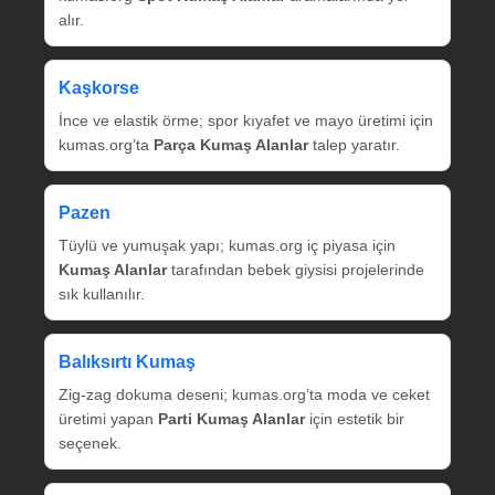
alır.
Kaşkorse
İnce ve elastik örme; spor kıyafet ve mayo üretimi için
kumas.org’ta
Parça Kumaş Alanlar
talep yaratır.
Pazen
Tüylü ve yumuşak yapı; kumas.org iç piyasa için
Kumaş Alanlar
tarafından bebek giysisi projelerinde
sık kullanılır.
Balıksırtı Kumaş
Zig‑zag dokuma deseni; kumas.org’ta moda ve ceket
üretimi yapan
Parti Kumaş Alanlar
için estetik bir
seçenek.