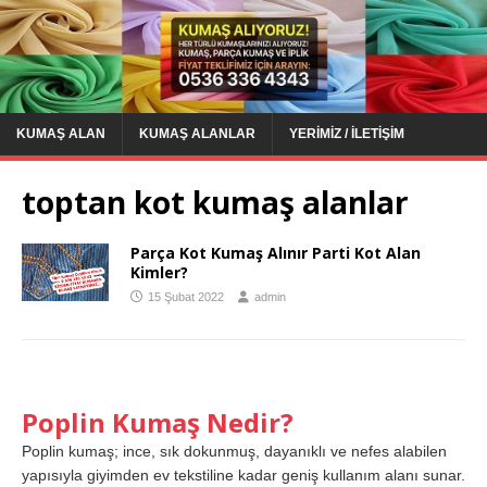
KUMAŞ ALAN
KUMAŞ ALANLAR
YERIMIZ / İLETIŞIM
toptan kot kumaş alanlar
Parça Kot Kumaş Alınır Parti Kot Alan
Kimler?
15 Şubat 2022
admin
Poplin Kumaş Nedir?
Poplin kumaş; ince, sık dokunmuş, dayanıklı ve nefes alabilen
yapısıyla giyimden ev tekstiline kadar geniş kullanım alanı sunar.