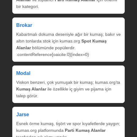
bir kategori.
Brokar
Kabartmalı dokuma deseniyle ağır bir kumaş; bakır ve
altın tonlarda stok için kumas.org
Spot Kumaş
Alanlar
bölümünde popülerdir.
:contentReference[oaicite:0]{index=0}
Modal
Viskon benzeri, çok yumuşak bir kumaş; kumas.org’ta
Kumaş Alanlar
ile özellikle iç giyim ve pijama için
talep görür.
Jarse
Esnek örme kumaş, tişört ve spor kıyafetlerde yaygın;
kumas.org platformunda
Parti Kumaş Alanlar