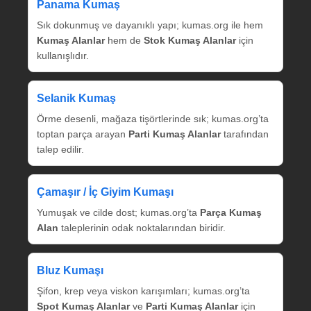
Panama Kumaş
Sık dokunmuş ve dayanıklı yapı; kumas.org ile hem
Kumaş Alanlar
hem de
Stok Kumaş Alanlar
için
kullanışlıdır.
Selanik Kumaş
Örme desenli, mağaza tişörtlerinde sık; kumas.org’ta
toptan parça arayan
Parti Kumaş Alanlar
tarafından
talep edilir.
Çamaşır / İç Giyim Kumaşı
Yumuşak ve cilde dost; kumas.org’ta
Parça Kumaş
Alan
taleplerinin odak noktalarından biridir.
Bluz Kumaşı
Şifon, krep veya viskon karışımları; kumas.org’ta
Spot Kumaş Alanlar
ve
Parti Kumaş Alanlar
için