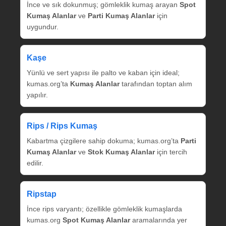
İnce ve sık dokunmuş; gömleklik kumaş arayan
Spot
Kumaş Alanlar
ve
Parti Kumaş Alanlar
için
uygundur.
Kaşe
Yünlü ve sert yapısı ile palto ve kaban için ideal;
kumas.org’ta
Kumaş Alanlar
tarafından toptan alım
yapılır.
Rips / Rips Kumaş
Kabartma çizgilere sahip dokuma; kumas.org’ta
Parti
Kumaş Alanlar
ve
Stok Kumaş Alanlar
için tercih
edilir.
Ripstap
İnce rips varyantı; özellikle gömleklik kumaşlarda
kumas.org
Spot Kumaş Alanlar
aramalarında yer