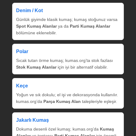
Denim / Kot
Günlük giyimde klasik kumaş; kumaş stoğunuz varsa
Spot Kumaş Alanlar
ya da
Parti Kumaş Alanlar
bölümüne eklenebilir.
Polar
Sıcak tutan örme kumaş; kumas.org’ta stok fazlası
Stok Kumaş Alanlar
için iyi bir alternatif olabilir.
Keçe
Yoğun ve sık dokulu; el işi ve dekorasyonda kullanılır.
kumas.org’da
Parça Kumaş Alan
talepleriyle eşleşir.
Jakarlı Kumaş
Dokuma desenli özel kumaş; kumas.org’da
Kumaş
Alanlar
ve toptancı
Parti Kumaş Alanlar
için önemli