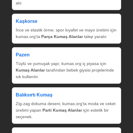
alır.
Kaşkorse
İnce ve elastik örme; spor kıyafet ve mayo üretimi için
kumas.org’ta
Parça Kumaş Alanlar
talep yaratır.
Pazen
Tüylü ve yumuşak yapı; kumas.org iç piyasa için
Kumaş Alanlar
tarafından bebek giysisi projelerinde
sık kullanılır.
Balıksırtı Kumaş
Zig‑zag dokuma deseni; kumas.org’ta moda ve ceket
üretimi yapan
Parti Kumaş Alanlar
için estetik bir
seçenek.