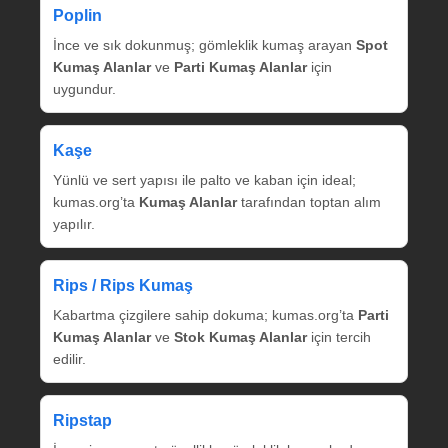
Poplin
İnce ve sık dokunmuş; gömleklik kumaş arayan
Spot
Kumaş Alanlar
ve
Parti Kumaş Alanlar
için
uygundur.
Kaşe
Yünlü ve sert yapısı ile palto ve kaban için ideal;
kumas.org’ta
Kumaş Alanlar
tarafından toptan alım
yapılır.
Rips / Rips Kumaş
Kabartma çizgilere sahip dokuma; kumas.org’ta
Parti
Kumaş Alanlar
ve
Stok Kumaş Alanlar
için tercih
edilir.
Ripstap