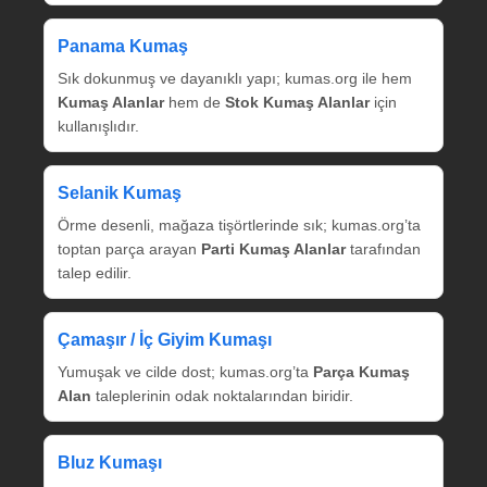
Panama Kumaş
Sık dokunmuş ve dayanıklı yapı; kumas.org ile hem
Kumaş Alanlar
hem de
Stok Kumaş Alanlar
için
kullanışlıdır.
Selanik Kumaş
Örme desenli, mağaza tişörtlerinde sık; kumas.org’ta
toptan parça arayan
Parti Kumaş Alanlar
tarafından
talep edilir.
Çamaşır / İç Giyim Kumaşı
Yumuşak ve cilde dost; kumas.org’ta
Parça Kumaş
Alan
taleplerinin odak noktalarından biridir.
Bluz Kumaşı