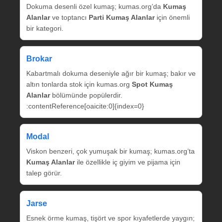
Dokuma desenli özel kumaş; kumas.org’da
Kumaş
Alanlar
ve toptancı
Parti Kumaş Alanlar
için önemli
bir kategori.
Brokar
Kabartmalı dokuma deseniyle ağır bir kumaş; bakır ve
altın tonlarda stok için kumas.org
Spot Kumaş
Alanlar
bölümünde popülerdir.
:contentReference[oaicite:0]{index=0}
Modal
Viskon benzeri, çok yumuşak bir kumaş; kumas.org’ta
Kumaş Alanlar
ile özellikle iç giyim ve pijama için
talep görür.
Jarse
Esnek örme kumaş, tişört ve spor kıyafetlerde yaygın;