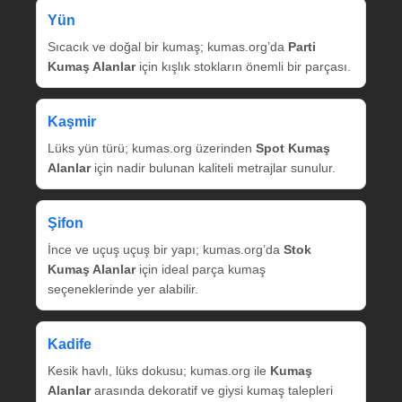
Yün
Sıcacık ve doğal bir kumaş; kumas.org’da
Parti
Kumaş Alanlar
için kışlık stokların önemli bir parçası.
Kaşmir
Lüks yün türü; kumas.org üzerinden
Spot Kumaş
Alanlar
için nadir bulunan kaliteli metrajlar sunulur.
Şifon
İnce ve uçuş uçuş bir yapı; kumas.org’da
Stok
Kumaş Alanlar
için ideal parça kumaş
seçeneklerinde yer alabilir.
Kadife
Kesik havlı, lüks dokusu; kumas.org ile
Kumaş
Alanlar
arasında dekoratif ve giysi kumaş talepleri