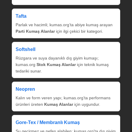
Tafta
Parlak ve hacimli; kumas.org’ta abiye kumaş arayan
Parti Kumaş Alanlar
için ilgi çekici bir kategori.
Softshell
Rüzgara ve suya dayanıklı dış giyim kumaşı;
kumas.org
Stok Kumaş Alanlar
için teknik kumaş
tedariki sunar.
Neopren
Kalın ve form veren yapı; kumas.org’ta performans
ürünleri üreten
Kumaş Alanlar
için uygundur.
Gore‑Tex / Membranlı Kumaş
Su geçirmez ve nefes alabilen; kumas.org’ta dış giyim