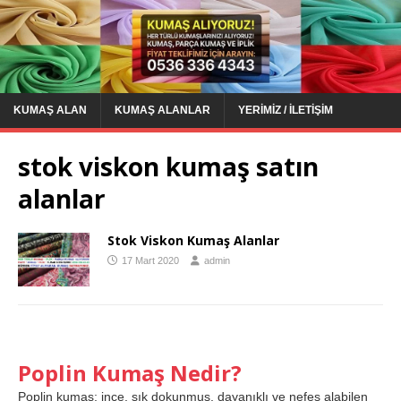
KUMAŞ ALAN
KUMAŞ ALANLAR
YERIMIZ / İLETIŞIM
stok viskon kumaş satın
alanlar
Stok Viskon Kumaş Alanlar
17 Mart 2020
admin
Poplin Kumaş Nedir?
Poplin kumaş; ince, sık dokunmuş, dayanıklı ve nefes alabilen