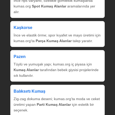
İnce rips varyantı; özellikle gömleklik kumaşlarda
kumas.org
Spot Kumaş Alanlar
aramalarında yer
alır.
Kaşkorse
İnce ve elastik örme; spor kıyafet ve mayo üretimi için
kumas.org’ta
Parça Kumaş Alanlar
talep yaratır.
Pazen
Tüylü ve yumuşak yapı; kumas.org iç piyasa için
Kumaş Alanlar
tarafından bebek giysisi projelerinde
sık kullanılır.
Balıksırtı Kumaş
Zig‑zag dokuma deseni; kumas.org’ta moda ve ceket
üretimi yapan
Parti Kumaş Alanlar
için estetik bir
seçenek.