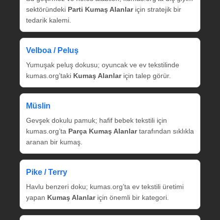
sektöründeki
Parti Kumaş Alanlar
için stratejik bir
tedarik kalemi.
Velboa / Peluş
Yumuşak peluş dokusu; oyuncak ve ev tekstilinde
kumas.org’taki
Kumaş Alanlar
için talep görür.
Müslin
Gevşek dokulu pamuk; hafif bebek tekstili için
kumas.org’ta
Parça Kumaş Alanlar
tarafından sıklıkla
aranan bir kumaş.
Pike / Terry
Havlu benzeri doku; kumas.org’ta ev tekstili üretimi
yapan
Kumaş Alanlar
için önemli bir kategori.