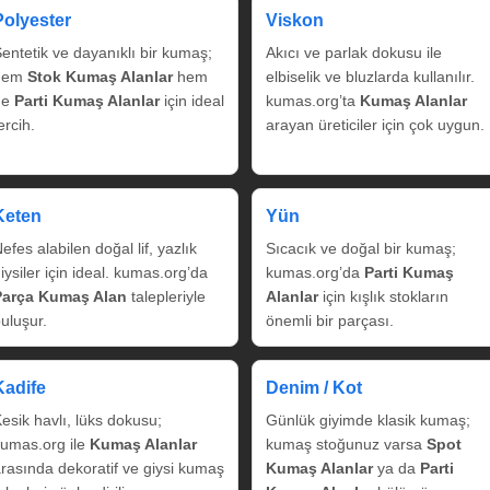
Polyester
Viskon
entetik ve dayanıklı bir kumaş;
Akıcı ve parlak dokusu ile
hem
Stok Kumaş Alanlar
hem
elbiselik ve bluzlarda kullanılır.
de
Parti Kumaş Alanlar
için ideal
kumas.org’ta
Kumaş Alanlar
ercih.
arayan üreticiler için çok uygun.
Keten
Yün
efes alabilen doğal lif, yazlık
Sıcacık ve doğal bir kumaş;
iysiler için ideal. kumas.org’da
kumas.org’da
Parti Kumaş
Parça Kumaş Alan
talepleriyle
Alanlar
için kışlık stokların
uluşur.
önemli bir parçası.
Kadife
Denim / Kot
esik havlı, lüks dokusu;
Günlük giyimde klasik kumaş;
umas.org ile
Kumaş Alanlar
kumaş stoğunuz varsa
Spot
rasında dekoratif ve giysi kumaş
Kumaş Alanlar
ya da
Parti