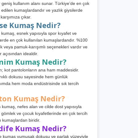
 geniş kullanım alanı sunar. Türkiye’de en çok
h edilen kumaşlardandır ve yazlık giysilerde
 karşımıza çıkar.
rse Kumaş Nedir?
 kumaş, esnek yapısıyla spor kıyafet ve
tlerde en çok kullanılan kumaşlardandır. %100
 veya pamuk-karışımlı seçenekleri vardır ve
r açısından idealdir.
nim Kumaş Nedir?
; kot pantolonların ana ham maddesidir.
ıklı dokusu sayesinde hem günlük
nımda hem moda endüstrisinde sık tercih
ton Kumaş Nedir?
 kumaş, nefes alan ve cilde dost yapısıyla
t, gömlek ve çocuk kıyafetlerinde en çok tercih
n kumaşlardan biridir.
dife Kumaş Nedir?
e kumaş yumuşak dokusu ve parlak yüzeyiyle