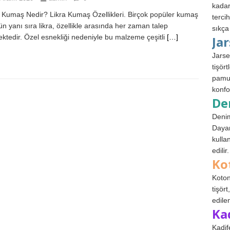
kadar
 Kumaş Nedir? Likra Kumaş Özellikleri. Birçok popüler kumaş
terci
ün yanı sıra likra, özellikle arasında her zaman talep
sıkça
ktedir. Özel esnekliği nedeniyle bu malzeme çeşitli
[…]
Ja
Jarse
tişör
pamuk
konfo
De
Denim
Dayan
kulla
edilir.
Ko
Koton
tişör
edile
Ka
Kadif