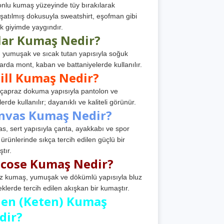
nlu kumaş yüzeyinde tüy bırakılarak
atılmış dokusuyla sweatshirt, eşofman gibi
k giyimde yaygındır.
lar Kumaş Nedir?
, yumuşak ve sıcak tutan yapısıyla soğuk
arda mont, kaban ve battaniyelerde kullanılır.
ill Kumaş Nedir?
, çapraz dokuma yapısıyla pantolon ve
erde kullanılır; dayanıklı ve kaliteli görünür.
nvas Kumaş Nedir?
s, sert yapısıyla çanta, ayakkabı ve spor
 ürünlerinde sıkça tercih edilen güçlü bir
tır.
scose Kumaş Nedir?
z kumaş, yumuşak ve dökümlü yapısıyla bluz
eklerde tercih edilen akışkan bir kumaştır.
nen (Keten) Kumaş
dir?