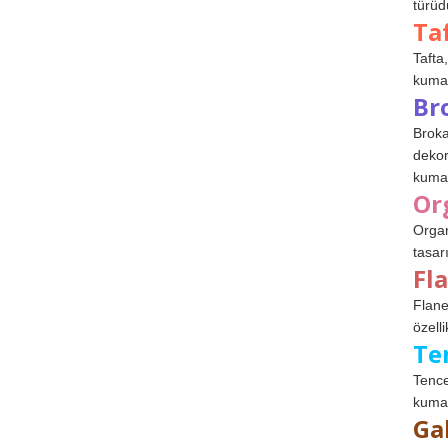
türüdü
Ta
Tafta,
kumaşl
Br
Broka
dekor
kumaş
Or
Organ
tasar
Fl
Flane
özelli
Te
Tence
kumaş
Ga