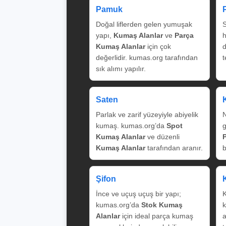
Pamuk
Doğal liflerden gelen yumuşak
S
yapı,
Kumaş Alanlar
ve
Parça
Kumaş Alanlar
için çok
değerlidir. kumas.org tarafından
t
sık alımı yapılır.
Saten
Parlak ve zarif yüzeyiyle abiyelik
N
kumaş. kumas.org’da
Spot
g
Kumaş Alanlar
ve düzenli
Kumaş Alanlar
tarafından aranır.
b
Şifon
İnce ve uçuş uçuş bir yapı;
K
kumas.org’da
Stok Kumaş
k
Alanlar
için ideal parça kumaş
a