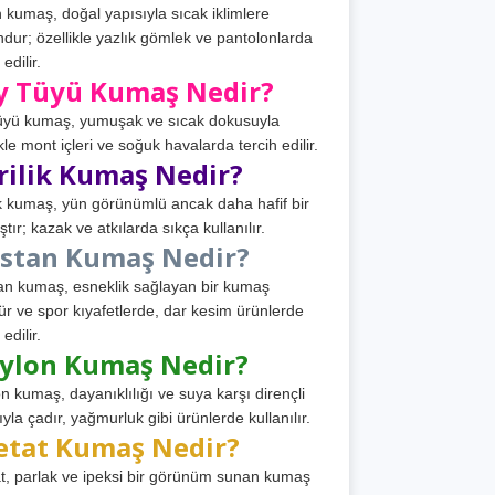
 kumaş, doğal yapısıyla sıcak iklimlere
dur; özellikle yazlık gömlek ve pantolonlarda
 edilir.
y Tüyü Kumaş Nedir?
üyü kumaş, yumuşak ve sıcak dokusuyla
ikle mont içleri ve soğuk havalarda tercih edilir.
rilik Kumaş Nedir?
ik kumaş, yün görünümlü ancak daha hafif bir
tır; kazak ve atkılarda sıkça kullanılır.
astan Kumaş Nedir?
an kumaş, esneklik sağlayan bir kumaş
ür ve spor kıyafetlerde, dar kesim ürünlerde
 edilir.
ylon Kumaş Nedir?
n kumaş, dayanıklılığı ve suya karşı dirençli
ıyla çadır, yağmurluk gibi ürünlerde kullanılır.
etat Kumaş Nedir?
t, parlak ve ipeksi bir görünüm sunan kumaş