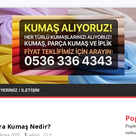
YERIMIZ / İLETIŞIM
Po
ra Kumaş Nedir?
Popli
nefes
Aralık 2020
admin
0