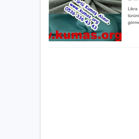
Likra
türün
görme