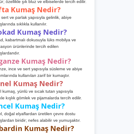
r; özellikle şık bluz ve elbiselerde tercih edilir.
fta Kumaş Nedir?
 sert ve parlak yapısıyla gelinlik, abiye
arında sıklıkla kullanılır.
okad Kumaş Nedir?
d, kabartmalı dokusuyla lüks mobilya ve
asyon ürünlerinde tercih edilen
lardandır.
ganze Kumaş Nedir?
ze, ince ve sert yapısıyla süsleme ve abiye
ımlarında kullanılan zarif bir kumaştır.
anel Kumaş Nedir?
l kumaş, yünlü ve sıcak tutan yapısıyla
kle kışlık gömlek ve pijamalarda tercih edilir.
ncel Kumaş Nedir?
l, doğal elyaflardan üretilen çevre dostu
lardan biridir; nefes alabilir ve yumuşaktır.
bardin Kumaş Nedir?