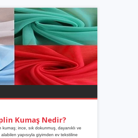
plin Kumaş Nedir?
n kumaş; ince, sık dokunmuş, dayanıklı ve
 alabilen yapısıyla giyimden ev tekstiline