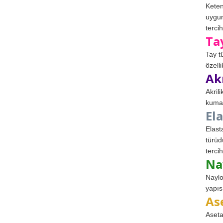
Keten
uygun
tercih
Ta
Tay t
özell
Ak
Akril
kumaş
El
Elast
türüd
tercih
Na
Naylo
yapıs
As
Aseta