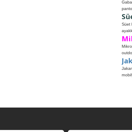
Gabar
panto
Sü
Süet 
ayakk
Mi
Mikro
outdo
Ja
Jakar
mobil