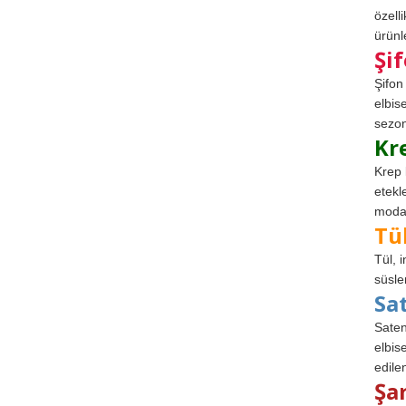
özell
ürünle
Şi
Şifon
elbis
sezon
Kr
Krep 
etekl
modad
Tü
Tül, 
süsle
Sa
Saten
elbise
edile
Şa