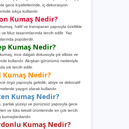
ikle gece kıyafetlerinde, iç dekorasyon
rinde sıkça kullanılır.
fon Kumaş Nedir?
 kumaş, hafif ve transparan yapısıyla özellikle
e ve bluz tasarımlarında tercih edilir. Yaz
larında popülerdir.
ep Kumaş Nedir?
kumaş, ince dalgalı dokusuyla şık elbise ve
erde kullanılır. Akışkan görünümü nedeniyle
a sık tercih edilir.
l Kumaş Nedir?
ince örgü yapısıyla gelinlik, abiye ve dekoratif
melerde yaygın olarak kullanılır.
ten Kumaş Nedir?
, parlak yüzeyi ve pürüzsüz yapısıyla gece
leri ve lüks tekstil ürünlerinde en çok tercih
n kumaşlardandır.
rdonlu Kumaş Nedir?