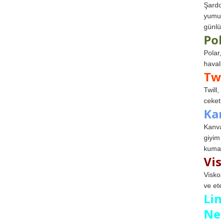
Şardo
yumuş
günlü
Po
Polar
haval
Tw
Twill
ceketl
Ka
Kanva
giyim
kumaş
Vi
Visko
ve et
Li
Ne